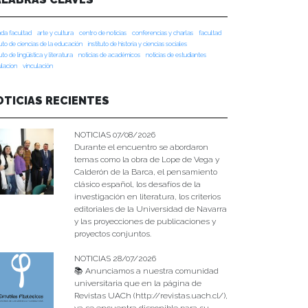
da facultad
arte y cultura
centro de noticias
conferencias y charlas
facultad
tuto de ciencias de la educación
instituto de historia y ciencias sociales
tuto de lingüística y literatura
noticias de académicos
noticias de estudiantes
ulacion
vinculación
OTICIAS RECIENTES
NOTICIAS 07/08/2026
Durante el encuentro se abordaron
temas como la obra de Lope de Vega y
Calderón de la Barca, el pensamiento
clásico español, los desafíos de la
investigación en literatura, los criterios
editoriales de la Universidad de Navarra
y las proyecciones de publicaciones y
proyectos conjuntos.
NOTICIAS 28/07/2026
📚 Anunciamos a nuestra comunidad
universitaria que en la página de
Revistas UACh (http://revistas.uach.cl/),
ya se encuentra disponible para su