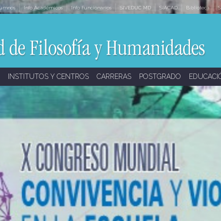
lumnos
Info Académicos
Info Funcionarios
SIVEDUC MD
SIACAD
Biblioteca
S
INSTITUTOS Y CENTROS
CARRERAS
POSTGRADO
EDUCACI