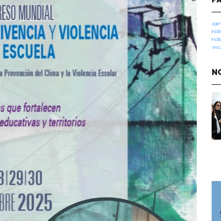
agen
insti
insti
vinc
N