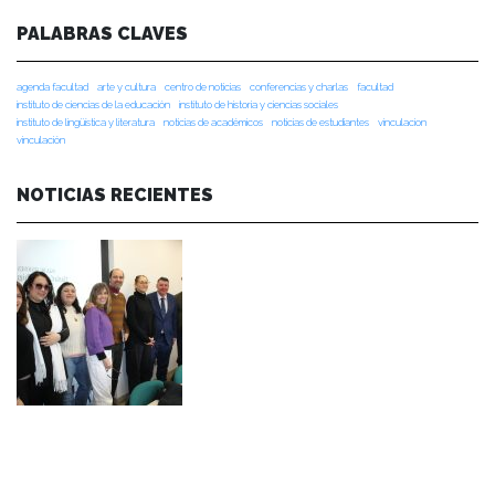
PALABRAS CLAVES
agenda facultad
arte y cultura
centro de noticias
conferencias y charlas
facultad
instituto de ciencias de la educación
instituto de historia y ciencias sociales
instituto de lingüística y literatura
noticias de académicos
noticias de estudiantes
vinculacion
vinculación
NOTICIAS RECIENTES
NOTICIAS 07/08/2026
Durante el encuentro se abordaron temas como la obra de Lope de Vega y
Calderón de la Barca, el pensamiento clásico español, los desafíos de la
investigación en literatura, los criterios editoriales de la Universidad de