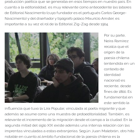
producción poética que se generaba en esos tiempos en nuestro país. En
cuanto a la editorialidad, es muy relevante como antecedente las labores
de Editorial Nascimento (cuyo fundador es el portugués Carlos George-
Nascimento) y del diseñador y tipógrafo polaco Mauricio Amster; es
importante a su vez el rol de la Editorial Zig-Zag desde 1904.
Por su parte,
Neira Ramírez
recalca que el
origen de la
poesía chilena
(entendida en un
contexto de
identidad
nacional) es
reciente, desde
fines de 1800. Es
fundamental en
este sentido la
influencia que tuvo la Lira Popular, vinculada al poeta migrante y que
además se asume como una muestra de protoeditorialidad. También, es
relevante el incremento de la migración desde el campo a la ciudad. En la
segunda mitad del siglo XIX existe además una intensa relación con las
imprentas vinculadas a estas extranjerías. Según Juan Malebrán, otro hito
notable en cuanto al ámbito fundacional de la poesía chilena es la