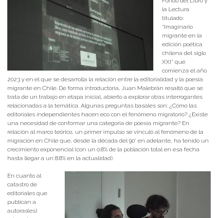
Fondo del Libro y
la Lectura
titulado:
“Imaginario
migrante en la
edición poética
chilena del siglo
XXI” que
comienza el año
2023 y en el que se desarrolla la relación entre la editorialidad y la poesía
migrante en Chile. De forma introductoria, Juan Malebrán resaltó que se
trata de un trabajo en etapa inicial, abierto a explorar otras interrogantes
relacionadas a la temática. Algunas preguntas basales son: ¿Cómo las
editoriales independientes hacen eco con el fenómeno migratorio? ¿Existe
una necesidad de conformar una categoría de poesía migrante? En
relación al marco teórico, un primer impulso se vinculó al fenómeno de la
migración en Chile que, desde la década del 90’ en adelante, ha tenido un
crecimiento exponencial (con un 0.8% de la población total en esa fecha
hasta llegar a un 8.8% en la actualidad).
En cuanto al
catastro de
editoriales que
publican a
autoras(es)