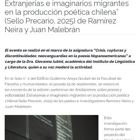
Extranjerías e imaginarios migrantes
en la producción poética chilena”
(Sello Precario, 2025) de Ramírez
Neira y Juan Malebrán
Publicado el
23/09/2025
- Facultad de Filosofía y Humanidades
El evento se realizó en el marco de la asignatura “Crisis, rupturas y
discontinuidades: neovanguardias en la poesía hispanoamericanas” a
cargo de la Dra. Giovanna Iubini, académica del Instituto de Lingüística
y Literatura, quien a su vez moderó la actividad.
En la Sala n° 2 del Edificio Guillermo Araya Goubet de la Facultad de
Filosofía y Humanidades, el pasado 15 de septiembre, se realizó el
lanzamiento de la edición preliminar de
Anotaciones sobre poesía y
editorialidad. Extranjerías e imaginarios migrantes en la producción poética
chilena
(Sello Precario, 2025) de los poetas e investigadores Ramírez Neira y
Juan Malebrán.
Esta
investigación
forma parte del
proyecto del