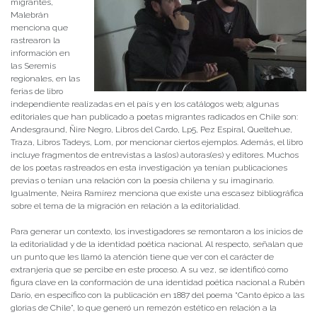
migrantes,
Malebrán
menciona que
rastrearon la
información en
las Seremis
regionales, en las
ferias de libro
independiente realizadas en el país y en los catálogos web; algunas
editoriales que han publicado a poetas migrantes radicados en Chile son:
Andesgraund, Ñire Negro, Libros del Cardo, Lp5, Pez Espiral, Queltehue,
Traza, Libros Tadeys, Lom, por mencionar ciertos ejemplos. Además, el libro
incluye fragmentos de entrevistas a las(os) autoras(es) y editores. Muchos
de los poetas rastreados en esta investigación ya tenían publicaciones
previas o tenían una relación con la poesía chilena y su imaginario.
Igualmente, Neira Ramírez menciona que existe una escasez bibliográfica
sobre el tema de la migración en relación a la editorialidad.
Para generar un contexto, los investigadores se remontaron a los inicios de
la editorialidad y de la identidad poética nacional. Al respecto, señalan que
un punto que les llamó la atención tiene que ver con el carácter de
extranjería que se percibe en este proceso. A su vez, se identificó como
figura clave en la conformación de una identidad poética nacional a Rubén
Darío, en específico con la publicación en 1887 del poema “Canto épico a las
glorias de Chile”, lo que generó un remezón estético en relación a la