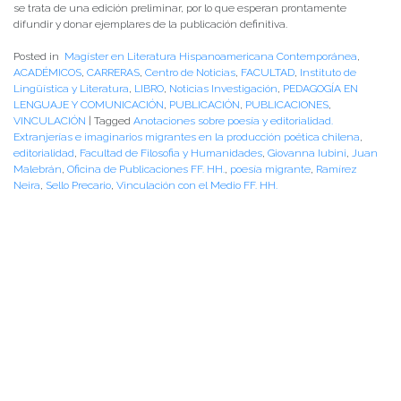
se trata de una edición preliminar, por lo que esperan prontamente
difundir y donar ejemplares de la publicación definitiva.
Posted in
Magíster en Literatura Hispanoamericana Contemporánea
,
ACADÉMICOS
,
CARRERAS
,
Centro de Noticias
,
FACULTAD
,
Instituto de
Lingüística y Literatura
,
LIBRO
,
Noticias Investigación
,
PEDAGOGÍA EN
LENGUAJE Y COMUNICACIÓN
,
PUBLICACIÓN
,
PUBLICACIONES
,
VINCULACIÓN
|
Tagged
Anotaciones sobre poesía y editorialidad.
Extranjerías e imaginarios migrantes en la producción poética chilena
,
editorialidad
,
Facultad de Filosofia y Humanidades
,
Giovanna Iubini
,
Juan
Malebrán
,
Oficina de Publicaciones FF. HH.
,
poesía migrante
,
Ramírez
Neira
,
Sello Precario
,
Vinculación con el Medio FF. HH.