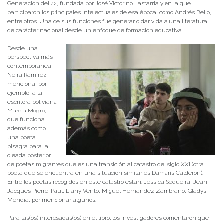
Generación del 42, fundada por José Victorino Lastarria y en la que
participaron los principales intelectuales de esa época, como Andrés Bello,
entre otros. Una de sus funciones fue generar o dar vida a una literatura
de carácter nacional desde un enfoque de formación educativa.
Desde una
perspectiva más
contemporánea,
Neira Ramírez
menciona, por
ejemplo, a la
escritora boliviana
Marcia Mogro,
que funciona
además como
una poeta
bisagra para la
oleada posterior
de poetas migrantes que es una transición al catastro del siglo XXI (otra
poeta que se encuentra en una situación similar es Damaris Calderón).
Entre los poetas recogidos en este catastro están: Jessica Sequeira, Jean
Jacques Pierre-Paul, Liany Vento, Miguel Hernández Zambrano, Gladys
Mendía, por mencionar algunos.
Para las(os) interesadas(os) en el libro, los investigadores comentaron que