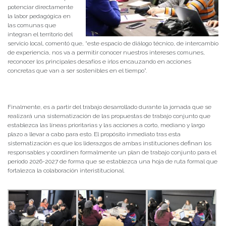
potenciar directamente
la labor pedagógica en
las comunas que
integran el territorio del
servicio local, comentó que, “este espacio de diálogo técnico, de intercambio
de experiencia, nos va a permitir conocer nuestros intereses comunes,
reconocer los principales desafíos e irlos encauzando en acciones
concretas que van a ser sostenibles en el tiempo”.
Finalmente, es a partir del trabajo desarrollado durante la jornada que se
realizará una sistematización de las propuestas de trabajo conjunto que
establezca las líneas prioritarias y las acciones a corto, mediano y largo
plazo a llevar a cabo para esto. El propósito inmediato tras esta
sistematización es que los liderazgos de ambas instituciones definan los
responsables y coordinen formalmente un plan de trabajo conjunto para el
período 2026-2027 de forma que se establezca una hoja de ruta formal que
fortalezca la colaboración interistitucional.