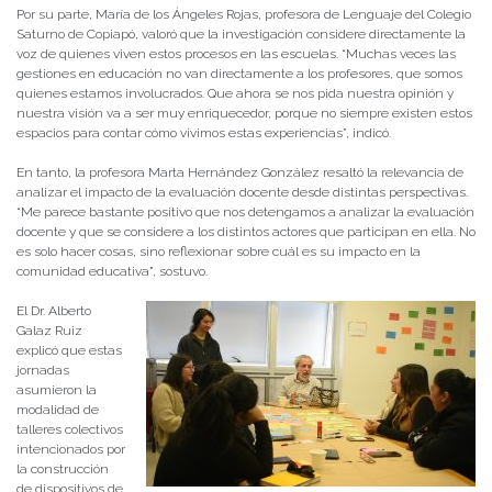
Por su parte, María de los Ángeles Rojas, profesora de Lenguaje del Colegio
Saturno de Copiapó, valoró que la investigación considere directamente la
voz de quienes viven estos procesos en las escuelas. “Muchas veces las
gestiones en educación no van directamente a los profesores, que somos
quienes estamos involucrados. Que ahora se nos pida nuestra opinión y
nuestra visión va a ser muy enriquecedor, porque no siempre existen estos
espacios para contar cómo vivimos estas experiencias”, indicó.
En tanto, la profesora Marta Hernández González resaltó la relevancia de
analizar el impacto de la evaluación docente desde distintas perspectivas.
“Me parece bastante positivo que nos detengamos a analizar la evaluación
docente y que se considere a los distintos actores que participan en ella. No
es solo hacer cosas, sino reflexionar sobre cuál es su impacto en la
comunidad educativa”, sostuvo.
El Dr. Alberto
Galaz Ruiz
explicó que estas
jornadas
asumieron la
modalidad de
talleres colectivos
intencionados por
la construcción
de dispositivos de