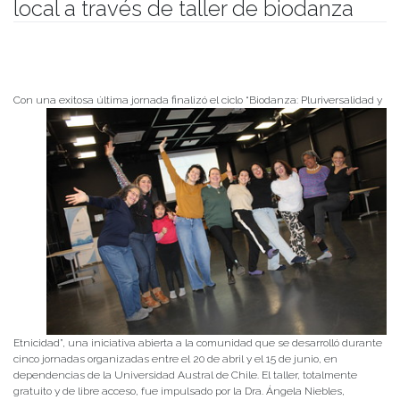
local a través de taller de biodanza
Publicado el
16/06/2026
- Facultad de Filosofía y Humanidades
Con una exitosa última j
ornada finalizó el ciclo “Biodanza: Pluriversalidad y
Etnicidad”, una iniciativa abierta a la comunidad que se desarrolló durante
cinco jornadas organizadas entre el 20 de abril y el 15 de junio, en
dependencias de la Universidad Austral de Chile. El taller, totalmente
gratuito y de libre acceso, fue impulsado por la Dra. Ángela Niebles,