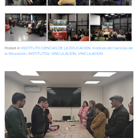
Posted in
INSTITUTO CIENCIAS DE LA EDUCACIÓN
,
Instituto de Ciencias de
la Educación
,
INSTITUTOS
,
VINCULACIÓN
,
VINCULACION