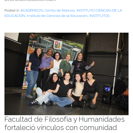
Posted in
ACADÉMICOS
,
Centro de Noticias
,
INSTITUTO CIENCIAS DE LA
EDUCACIÓN
,
Instituto de Ciencias de la Educación
,
INSTITUTOS
Facultad de Filosofía y Humanidades
fortaleció vínculos con comunidad