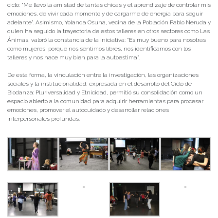
ciclo: “Me llevo la amistad de tantas chicas y el aprendizaje de controlar mis
emociones, de vivir cada momento y de cargarme de energía para seguir
adelante”. Asimismo, Yolanda Osuna, vecina de la Población Pablo Neruda y
quien ha seguido la trayectoria de estos talleres en otros sectores como Las
Ánimas, valoró la constancia de la iniciativa: “Es muy bueno para nosotras
como mujeres, porque nos sentimos libres, nos identificamos con los
talleres y nos hace muy bien para la autoestima”.
De esta forma, la vinculación entre la investigación, las organizaciones
sociales y la institucionalidad, expresada en el desarrollo del Ciclo de
Biodanza: Pluriversalidad y Etnicidad, permitió su consolidación como un
espacio abierto a la comunidad para adquirir herramientas para procesar
emociones, promover el autocuidado y desarrollar relaciones
interpersonales profundas.