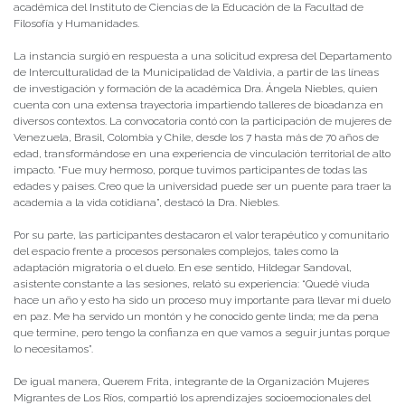
académica del Instituto de Ciencias de la Educación de la Facultad de
Filosofía y Humanidades.
La instancia surgió en respuesta a una solicitud expresa del Departamento
de Interculturalidad de la Municipalidad de Valdivia, a partir de las líneas
de investigación y formación de la académica Dra. Ángela Niebles, quien
cuenta con una extensa trayectoria impartiendo talleres de bioadanza en
diversos contextos. La convocatoria contó con la participación de mujeres de
Venezuela, Brasil, Colombia y Chile, desde los 7 hasta más de 70 años de
edad, transformándose en una experiencia de vinculación territorial de alto
impacto. “Fue muy hermoso, porque tuvimos participantes de todas las
edades y paises. Creo que la universidad puede ser un puente para traer la
academia a la vida cotidiana”, destacó la Dra. Niebles.
Por su parte, las participantes destacaron el valor terapéutico y comunitario
del espacio frente a procesos personales complejos, tales como la
adaptación migratoria o el duelo. En ese sentido, Hildegar Sandoval,
asistente constante a las sesiones, relató su experiencia: “Quedé viuda
hace un año y esto ha sido un proceso muy importante para llevar mi duelo
en paz. Me ha servido un montón y he conocido gente linda; me da pena
que termine, pero tengo la confianza en que vamos a seguir juntas porque
lo necesitamos”.
De igual manera, Querem Frita, integrante de la Organización Mujeres
Migrantes de Los Ríos, compartió los aprendizajes socioemocionales del