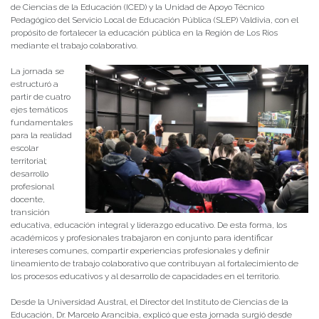
de Ciencias de la Educación (ICED) y la Unidad de Apoyo Técnico
Pedagógico del Servicio Local de Educación Pública (SLEP) Valdivia, con el
propósito de fortalecer la educación pública en la Región de Los Ríos
mediante el trabajo colaborativo.
La jornada se
estructuró a
partir de cuatro
ejes temáticos
fundamentales
para la realidad
escolar
territorial;
desarrollo
profesional
docente,
transición
educativa, educación integral y liderazgo educativo. De esta forma, los
académicos y profesionales trabajaron en conjunto para identificar
intereses comunes, compartir experiencias profesionales y definir
lineamiento de trabajo colaborativo que contribuyan al fortalecimiento de
los procesos educativos y al desarrollo de capacidades en el territorio.
Desde la Universidad Austral, el Director del Instituto de Ciencias de la
Educación, Dr. Marcelo Arancibia, explicó que esta jornada surgió desde