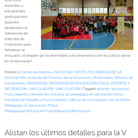
docentes y
estudiantes
participantes,
quienes
destacaron la
relevancia de
este tipo de
instancias para
fortalecer la
inclusión, el respeto por la diversidad y el compromiso con la justicia social
en la educación.
Posted in
Centro de Noticias
,
FACULTAD
,
INSTITUTO CIENCIAS DE LA
EDUCACIÓN
,
Instituto de Ciencias de la Educación
,
Multimedia
,
Noticias de
Estudiantes
,
PEDAGOGÍA
,
PEDAGOGÍA EN EDUDACIÓN FÍSICA, DEPORTE Y
RECREACIÓN
,
VINCULACION
,
VINCULACIÓN
|
Tagged
deporte
,
educación
física deporte y recreación
,
escuela de pedagogía en educación física
,
Facultad de Filosofia y Humanidades
,
Oficina de Vinculación con el Medio
,
Pedagogia en Educación Física
,
PedagogíaenEducaciónFísicaDeportesyRecreación
Alistan los últimos detalles para la V