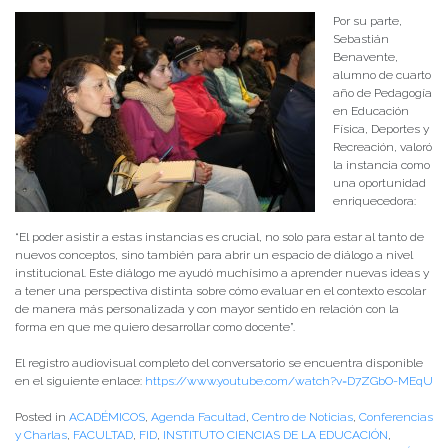
Por su parte,
Sebastián
Benavente,
alumno de cuarto
año de Pedagogía
en Educación
Física, Deportes y
Recreación, valoró
la instancia como
una oportunidad
enriquecedora:
“El poder asistir a estas instancias es crucial, no solo para estar al tanto de
nuevos conceptos, sino también para abrir un espacio de diálogo a nivel
institucional. Este diálogo me ayudó muchísimo a aprender nuevas ideas y
a tener una perspectiva distinta sobre cómo evaluar en el contexto escolar
de manera más personalizada y con mayor sentido en relación con la
forma en que me quiero desarrollar como docente”.
El registro audiovisual completo del conversatorio se encuentra disponible
en el siguiente enlace:
https://www.youtube.com/watch?v=D7ZGbO-MEqU
Posted in
ACADÉMICOS
,
Agenda Facultad
,
Centro de Noticias
,
Conferencias
y Charlas
,
FACULTAD
,
FID
,
INSTITUTO CIENCIAS DE LA EDUCACIÓN
,