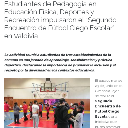
Estudiantes de Pedagogía en
Educación Física, Deportes y
Recreación impulsaron el “Segundo
Encuentro de Fútbol Ciego Escolar”
en Valdivia
Publicado el
27/06/2025
- Facultad de Filosofía y Humanidades
La actividad reunió a estudiantes de tres establecimientos de la
comuna en una jornada de aprendizaje, sensibilización y práctica
deportiva, destacando la importancia de promover la inclusión y el
respeto por la diversidad en los contextos educativos.
El pasado martes
23 de junio, en el
Gimnasio Teja 1,
se realizó el
Segundo
Encuentro de
Fútbol Ciego
Escolar
, una
iniciativa que
busca promover