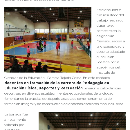
Este encuentro
fue resultado del
trabajo realizado
durante el
semestre en la
asignatura
“Sensibilización a
la discapacidad y
deporte adaptado
e inclusión”,
liderada por la
académica del
Instituto de
Ciencias de la Educación, Pamela Tejeda Cerda. En este contexto,
docentes en formación de la carrera de Pedagogía en
Educación Física, Deportes y Recreación
llevaron a cabo clínicas
deportivas en diversos establecimientos educacionales de la ciudad,
fomentando la práctica del deporte adaptado como herramienta de
formación integral y de construcción de entornos escolares más inclusivos.
La jornada fue
ampliamente
valorada por
directivos,