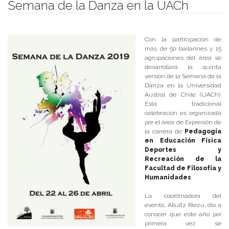
Semana de la Danza en la UACh
Publicado el
18/04/2019
- Facultad de Filosofía y Humanidades
Con la participación de
más de 50 bailarines y 15
agrupaciones del área se
desarrollará la quinta
versión de la Semana de la
Danza en la Universidad
Austral de Chile (UACh).
Esta tradicional
celebración es organizada
por el área de Expresión de
la carrera de
Pedagogía
en Educación Física
Deportes y
Recreación de la
Facultad de Filosofía y
Humanidades
.
La coordinadora del
evento, Alluitz Riezu, dio a
conocer que este año por
primera vez se