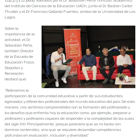
1241373 y 1230609, liderados por el Dr. Sebastián Peña Troncoso, académico
del Instituto de Ciencias de la Educación UACh, junto al Dr. Bastián Carter
Thuiller y el Dr. Francisco Gallardo Fuentes, ambos de la Universidad de Los
Lagos.
Sobre la
importancia de la
actividad, el Dr.
Sebastián Peña,
también Director
de la Escuela de
Educación Física,
Deportes y
Recreación
destacó que:
“Relevamos la
participación de la comunidad educativa a partir de sus estudiantes,
egresados y diferentes profesionales del mundo educativo del país. De esta
manera, nos sentimos comprometidos con la formación del profesorado y
los desafíos que enfrenta hoy la educación como, por ejemplo, preparar a
profesores y profesoras capaces de responder a la complejidad de las aulas
del siglo XXI. Principalmente, porque pareciera que ya no basta con
dominar contenidos, sino que se requiere desarrollar competencias
profundas en evaluación, inclusión y diversidad”.