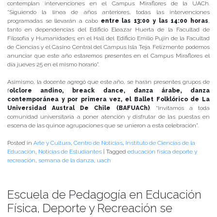
contemplan intervenciones en el Campus Miraflores de la UACh.
“Siguiendo la linea de años anteriores, todas las intervenciones
programadas se llevarán a cabo
entre las 13:00 y las 14:00 horas
,
tanto en dependencias del Edificio Eleazar Huerta de la Facultad de
Filosofía y Humanidades; en el Hall del Edificio Emilio Pujín de la Facultad
de Ciencias y el Casino Central del Campus Isla Teja. Felizmente podemos
anunciar que este año estaremos presentes en el Campus Miraflores el
día jueves 25 en el mismo horario”.
Asimismo, la docente agregó que este año, se harán presentes grupos de
f
olclore andino, breack dance, danza árabe, danza
contemporánea y por primera vez, el Ballet Folklórico de La
Universidad Austral De Chile (BAFUACh)
. “Invitamos a toda
comunidad universitaria a poner atención y disfrutar de las puestas en
escena de las quince agrupaciones que se unieron a esta celebración”.
Posted in
Arte y Cultura
,
Centro de Noticias
,
Instituto de Ciencias de la
Educación
,
Noticias de Estudiantes
|
Tagged
educación física deporte y
recreación
,
semana de la danza
,
uach
Escuela de Pedagogía en Educación
Física, Deporte y Recreación se