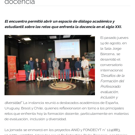
docencia
Publicado el
18/08/2025
- Facultad de Filosofía y Humanidades
El encuentro permitió abrir un espacio de diálogo académico y
estudiantil sobre los retos que enfrenta la docencia en el siglo XXI.
El pasado jueves
14 de agosto, en
la Sala Jorge
Bárcena, se
desarrolló el
conversatorio
internacional
“Desafíos de la
Formación del
Profesorado:
evaluación,
inclusión y
diversidad”
. La instancia reunió a destacados académicos de España,
Uruguay, Brasil y Chile, quienes reflexionaron en torno a los principales
retos que enfrenta hoy la formación docente, particularmente en materias
de evaluación, inclusión y diversidad.
La jornada se enmarcó en los proyectos ANID y FONDECYT n° 1240883,