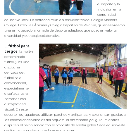
el deporte y la
inclusión en la
comunidad
educativa local. La actividad reunió a estudiantes del Colegio Masters
College, Liceo Las Ánimas y Colegio Deportivo de Valdivia, quienes vivieron
una enriquecedora jornada de deporte adaptado que puso en valor la
diversidad y el trabajo colaborativo.
El
fútbol para
ciegos
, también
denominado
fútbol 5, es una
disciplina
derivada del
fútbol sala
convencional,
especialmente
diseñada para
personas con
discapacidad
visual. En este
deporte, los jugadores utilizan parches y antiparras, y se orientan gracias a
las indicaciones verbales del arquero, el entrenador y el guía, mientras
disputan el balón sonoro con el propósito de anotar goles. Cada equipo está
conformado por cinco jugadores en cancha.