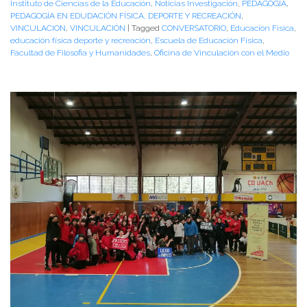
Instituto de Ciencias de la Educación
,
Noticias Investigación
,
PEDAGOGÍA
,
PEDAGOGÍA EN EDUDACIÓN FÍSICA, DEPORTE Y RECREACIÓN
,
VINCULACION
,
VINCULACIÓN
|
Tagged
CONVERSATORIO
,
Educación Física
,
educación física deporte y recreación
,
Escuela de Educación Física
,
Facultad de Filosofia y Humanidades
,
Oficina de Vinculación con el Medio