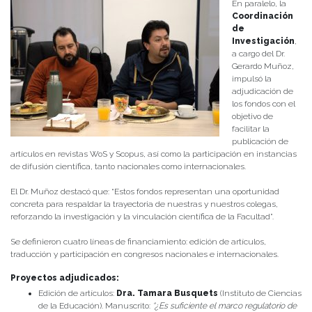
En paralelo, la
Coordinación
de
Investigación
,
a cargo del Dr.
Gerardo Muñoz,
impulsó la
adjudicación de
los fondos con el
objetivo de
facilitar la
publicación de
artículos en revistas WoS y Scopus, así como la participación en instancias
de difusión científica, tanto nacionales como internacionales.
El Dr. Muñoz destacó que: “Estos fondos representan una oportunidad
concreta para respaldar la trayectoria de nuestras y nuestros colegas,
reforzando la investigación y la vinculación científica de la Facultad”.
Se definieron cuatro líneas de financiamiento: edición de artículos,
traducción y participación en congresos nacionales e internacionales.
Proyectos adjudicados:
Edición de artículos:
Dra.
Tamara Busquets
(Instituto de Ciencias
de la Educación). Manuscrito:
“¿Es suficiente el marco regulatorio de