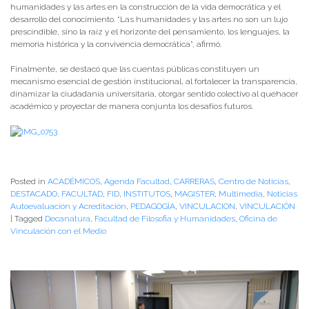
humanidades y las artes en la construcción de la vida democrática y el
desarrollo del conocimiento. “Las humanidades y las artes no son un lujo
prescindible, sino la raíz y el horizonte del pensamiento, los lenguajes, la
memoria histórica y la convivencia democrática”, afirmó.
Finalmente, se destacó que las cuentas públicas constituyen un
mecanismo esencial de gestión institucional, al fortalecer la transparencia,
dinamizar la ciudadanía universitaria, otorgar sentido colectivo al quehacer
académico y proyectar de manera conjunta los desafíos futuros.
Posted in
ACADÉMICOS
,
Agenda Facultad
,
CARRERAS
,
Centro de Noticias
,
DESTACADO
,
FACULTAD
,
FID
,
INSTITUTOS
,
MAGISTER
,
Multimedia
,
Noticias
Autoevaluación y Acreditación
,
PEDAGOGÍA
,
VINCULACION
,
VINCULACIÓN
|
Tagged
Decanatura
,
Facultad de Filosofia y Humanidades
,
Oficina de
Vinculación con el Medio