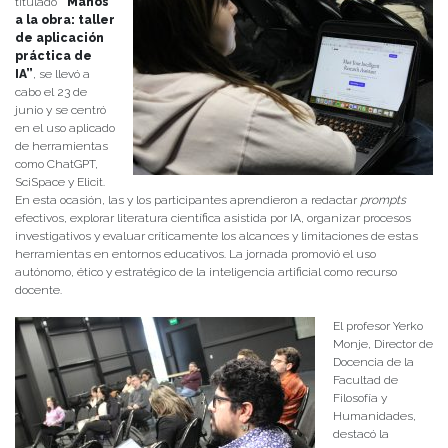
titulado
“Manos
a la obra: taller
de aplicación
práctica de
IA”
, se llevó a
cabo el 23 de
junio y se centró
en el uso aplicado
de herramientas
como ChatGPT,
SciSpace y Elicit.
En esta ocasión, las y los participantes aprendieron a redactar
prompts
efectivos, explorar literatura científica asistida por IA, organizar procesos
investigativos y evaluar críticamente los alcances y limitaciones de estas
herramientas en entornos educativos. La jornada promovió el uso
autónomo, ético y estratégico de la inteligencia artificial como recurso
docente.
El profesor Yerko
Monje, Director de
Docencia de la
Facultad de
Filosofía y
Humanidades,
destacó la