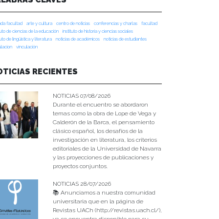
da facultad
arte y cultura
centro de noticias
conferencias y charlas
facultad
tuto de ciencias de la educación
instituto de historia y ciencias sociales
tuto de lingüística y literatura
noticias de académicos
noticias de estudiantes
ulacion
vinculación
OTICIAS RECIENTES
NOTICIAS 07/08/2026
Durante el encuentro se abordaron
temas como la obra de Lope de Vega y
Calderón de la Barca, el pensamiento
clásico español, los desafíos de la
investigación en literatura, los criterios
editoriales de la Universidad de Navarra
y las proyecciones de publicaciones y
proyectos conjuntos.
NOTICIAS 28/07/2026
📚 Anunciamos a nuestra comunidad
universitaria que en la página de
Revistas UACh (http://revistas.uach.cl/),
ya se encuentra disponible para su