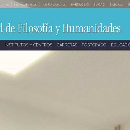
lumnos
Info Académicos
Info Funcionarios
SIVEDUC MD
SIACAD
Biblioteca
S
INSTITUTOS Y CENTROS
CARRERAS
POSTGRADO
EDUCACI