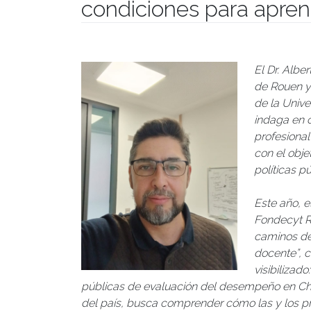
condiciones para apren
Publicado el
28/07/2025
- Facultad de Filosofía y Hu
El Dr. Albe
de Rouen y
de la Unive
indaga en 
profesional
con el obje
políticas p
Este año, e
Fondecyt Re
caminos de 
docente”, 
visibilizad
públicas de evaluación del desempeño en Chile
del país, busca comprender cómo las y los p