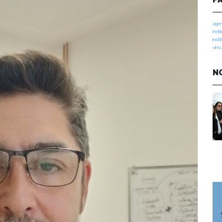
agen
insti
insti
vinc
N