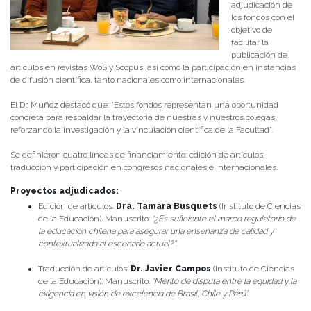
adjudicación de
los fondos con el
objetivo de
facilitar la
publicación de
artículos en revistas WoS y Scopus, así como la participación en instancias
de difusión científica, tanto nacionales como internacionales.
El Dr. Muñoz destacó que: “Estos fondos representan una oportunidad
concreta para respaldar la trayectoria de nuestras y nuestros colegas,
reforzando la investigación y la vinculación científica de la Facultad”.
Se definieron cuatro líneas de financiamiento: edición de artículos,
traducción y participación en congresos nacionales e internacionales.
Proyectos adjudicados:
Edición de artículos:
Dra.
Tamara Busquets
(Instituto de Ciencias
de la Educación). Manuscrito:
“¿Es suficiente el marco regulatorio de
la educación chilena para asegurar una enseñanza de calidad y
contextualizada al escenario actual?”
.
Traducción de artículos:
Dr.
Javier Campos
(Instituto de Ciencias
de la Educación). Manuscrito:
“Mérito de disputa entre la equidad y la
exigencia en visión de excelencia de Brasil, Chile y Perú”
.