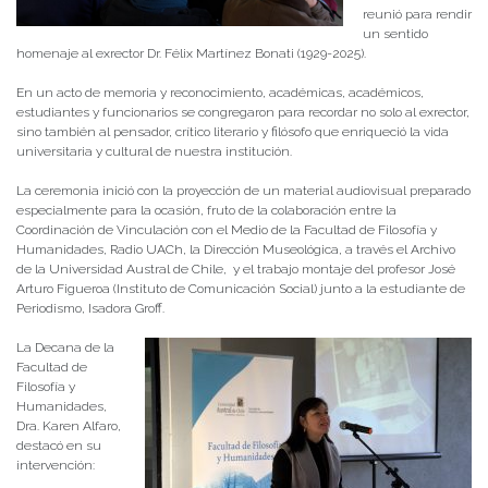
reunió para rendir
un sentido
homenaje al exrector Dr. Félix Martínez Bonati (1929-2025).
En un acto de memoria y reconocimiento, académicas, académicos,
estudiantes y funcionarios se congregaron para recordar no solo al exrector,
sino también al pensador, crítico literario y filósofo que enriqueció la vida
universitaria y cultural de nuestra institución.
La ceremonia inició con la proyección de un material audiovisual preparado
especialmente para la ocasión, fruto de la colaboración entre la
Coordinación de Vinculación con el Medio de la Facultad de Filosofía y
Humanidades, Radio UACh, la Dirección Museológica, a través el Archivo
de la Universidad Austral de Chile, y el trabajo montaje del profesor José
Arturo Figueroa (Instituto de Comunicación Social) junto a la estudiante de
Periodismo, Isadora Groff.
La Decana de la
Facultad de
Filosofía y
Humanidades,
Dra. Karen Alfaro,
destacó en su
intervención: