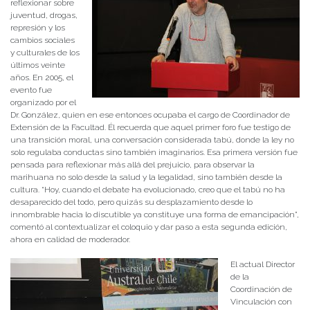
reflexionar sobre
juventud, drogas,
represión y los
cambios sociales
y culturales de los
últimos veinte
años. En 2005, el
evento fue
organizado por el
Dr. González, quien en ese entonces ocupaba el cargo de Coordinador de
Extensión de la Facultad. Él recuerda que aquel primer foro fue testigo de
una transición moral, una conversación considerada tabú, donde la ley no
solo regulaba conductas sino también imaginarios. Esa primera versión fue
pensada para reflexionar más allá del prejuicio, para observar la
marihuana no solo desde la salud y la legalidad, sino también desde la
cultura. “Hoy, cuando el debate ha evolucionado, creo que el tabú no ha
desaparecido del todo, pero quizás su desplazamiento desde lo
innombrable hacia lo discutible ya constituye una forma de emancipación”,
comentó al contextualizar el coloquio y dar paso a esta segunda edición,
ahora en calidad de moderador.
El actual Director
de la
Coordinación de
Vinculación con