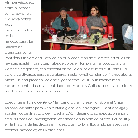
Ainhoa Vásquez,
abrió la jornada
con la ponencia
“
Yo soy tu mata
cola
:
masculinidades
en la
narcocultura”. La
Doctora en
Literatura por la
Pontificia Universidad Católica ha publicado más de cuarenta artículos en
revistas académicas y capítulos de libros en torno a la narcocultura y la
violencia de género, con especial enfoque en los estudios culturales. Es
autora de diversas obras que abordan esta temática, siendo “Narcocultura.
Masculinidad precaria, violencia y espectáculo” su publicación más
reciente, centrada en las realidades de México y Chile respecto a los ritos y
prácticas vinculadas a la narcocultura.
Luego fue el turno de Yerko Manzano, quien presentó “Sobre el Chile
psicodélico: notas para una historia global de las drogas”. El antropólogo y
académico del Instituto de Filosofía UACh desarrolló su exposición a partir
de sus líneas de investigación, centradas en la obra de Michel Foucault y
en la historia de las drogas en nuestro territorio, articulando perspectivas
teóricas, metodológicas y empíricas.