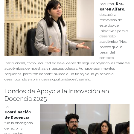
Facultad,
Dra.
Karen Alfaro
,
destacó la
relevancia de
este tipo de
iniciativas para el
desarrollo
académico: “Nos
parece que, a
pesar del
contexto
institucional, como Facultad existe el deber de seguir apoyando las carreras
académicas de nuestras y nuestros colegas. Aunque sean montos
pequeños, permiten dar continuidad a un trabajo que ya se venía
desarrollando y abrir nuevas oportunidades”, señaló.
Fondos de Apoyo a la Innovación en
Docencia 2025
La
Coordinación
de Docencia
fue la encargada
de recibir y
evaluar las