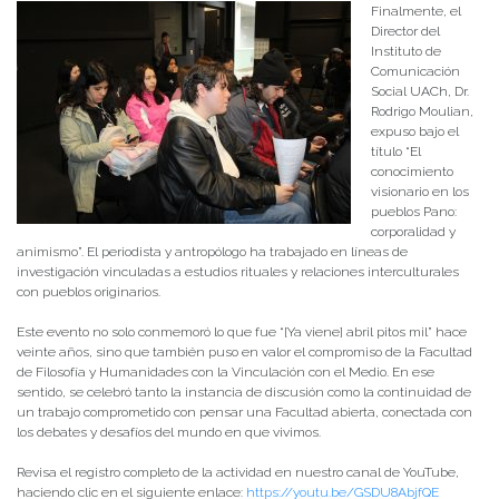
Finalmente, el
Director del
Instituto de
Comunicación
Social UACh, Dr.
Rodrigo Moulian,
expuso bajo el
título “El
conocimiento
visionario en los
pueblos Pano:
corporalidad y
animismo”. El periodista y antropólogo ha trabajado en líneas de
investigación vinculadas a estudios rituales y relaciones interculturales
con pueblos originarios.
Este evento no solo conmemoró lo que fue “[Ya viene] abril pitos mil” hace
veinte años, sino que también puso en valor el compromiso de la Facultad
de Filosofía y Humanidades con la Vinculación con el Medio. En ese
sentido, se celebró tanto la instancia de discusión como la continuidad de
un trabajo comprometido con pensar una Facultad abierta, conectada con
los debates y desafíos del mundo en que vivimos.
Revisa el registro completo de la actividad en nuestro canal de YouTube,
haciendo clic en el siguiente enlace:
https://youtu.be/GSDU8AbjfQE