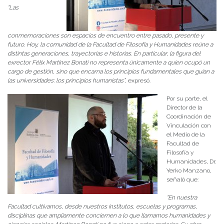
“Las
conmemoraciones son espacios de encuentro entre pasado, presente y
futuro. Hoy, la comunidad de la Facultad de Filosofía y Humanidades reúne a
distintas generaciones, trayectorias e historias. En particular, la figura del
exrector Félix Martínez Bonati no representa únicamente a quien ocupó un
cargo de gestión, sino que encarna los principios fundamentales que guían a
las universidades: los principios humanistas”
, expresó.
Por su parte, el
Director de la
Coordinación de
Vinculación con
el Medio de la
Facultad de
Filosofía y
Humanidades, Dr.
Yerko Manzano,
señaló que:
“En nuestra
Facultad cultivamos, desde nuestros institutos, escuelas y programas,
disciplinas que ampliamente conciernen a lo que llamamos humanidades y