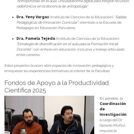
“Antropofonías en el aula. Una plataforma digital para integrar recursos
radiofónicos en la docencia de antropología”
.
Dra. Yeny Vargas
(Instituto de Ciencias de la Educación).
“Salidas
Pedagógicas de Innovación Curricular”
, orientado a la Escuela de
Pedagogía en Educación Parvularia.
Dra. Pamela Tejeda
(Instituto de Ciencias de la Educación).
“Estrategia de diversificación en el aula para la Formación Inicial
Docente”
, con énfasis en educación inclusiva y trabajo articulado
entre carreras.
Estos proyectos buscan abrir espacios de innovación pedagógica y
enriquecer las experiencias formativas al interior de la Facultad.
Fondos de Apoyo a la Productividad
Científica 2025
En paralelo, la
Coordinación
de
Investigación
,
a cargo del Dr.
Gerardo Muñoz,
impulsó la