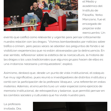
el Medio y
académico del
Instituto de
Filosofía, Yerko
Manzano, fue el
encargado de
propiciar este
reencuentro. Un
evento que calificó como relevante y urgente para pensar críticamente
nuestra relación con las drogas. “Vivimos bombardeados por noticias sobre
tráfico o crimen, pero pocas veces se abordan las preguntas de fondo o se
visibilizan experiencias que no están atravesadas por la delincuencia. En
ese sentido, reflexionar sobre la estética de la narcocultura, la historia de
las drogas o los usos tradicionales que algunos grupos hacen de ellas es
una instancia necesaria y enriquecedora”, explicó.
Asimismo, destacó que, desde un punto de vista institucional, el coloquio
fue muy significativo, pues reunió a investigadores de distintos institutos y
contó con la participación de la profesora Vásquez, una referente en estas
materias. Además, el encuentro tuvo un valor especial como ejercicio de
memoria institucional, de retrospectiva y balance, que permitió pensar en
los cambios sociales y culturales que ha vivido nuestro país.
La profesora
invitada, Dra.