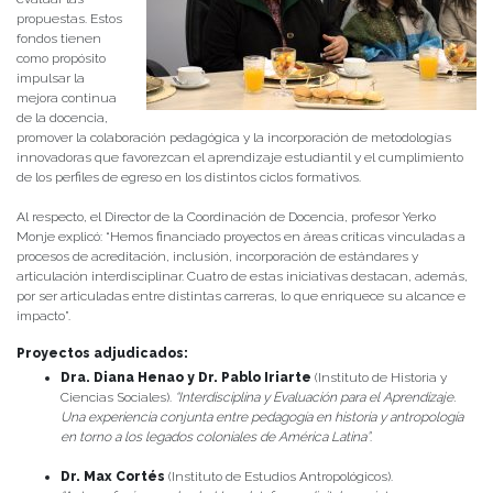
propuestas. Estos
fondos tienen
como propósito
impulsar la
mejora continua
de la docencia,
promover la colaboración pedagógica y la incorporación de metodologías
innovadoras que favorezcan el aprendizaje estudiantil y el cumplimiento
de los perfiles de egreso en los distintos ciclos formativos.
Al respecto, el Director de la Coordinación de Docencia, profesor Yerko
Monje explicó: “Hemos financiado proyectos en áreas críticas vinculadas a
procesos de acreditación, inclusión, incorporación de estándares y
articulación interdisciplinar. Cuatro de estas iniciativas destacan, además,
por ser articuladas entre distintas carreras, lo que enriquece su alcance e
impacto”.
Proyectos adjudicados:
Dra. Diana Henao y Dr. Pablo Iriarte
(Instituto de Historia y
Ciencias Sociales).
“Interdisciplina y Evaluación para el Aprendizaje.
Una experiencia conjunta entre pedagogía en historia y antropología
en torno a los legados coloniales de América Latina”
.
Dr. Max Cortés
(Instituto de Estudios Antropológicos).