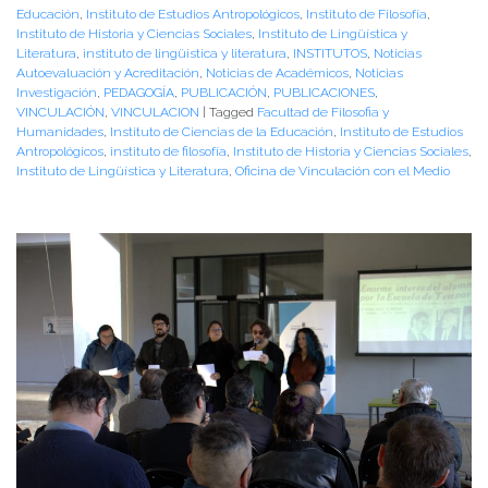
Educación
,
Instituto de Estudios Antropológicos
,
Instituto de Filosofía
,
Instituto de Historia y Ciencias Sociales
,
Instituto de Lingüística y
Literatura
,
instituto de lingüistica y literatura
,
INSTITUTOS
,
Noticias
Autoevaluación y Acreditación
,
Noticias de Académicos
,
Noticias
Investigación
,
PEDAGOGÍA
,
PUBLICACIÓN
,
PUBLICACIONES
,
VINCULACIÓN
,
VINCULACION
|
Tagged
Facultad de Filosofia y
Humanidades
,
Instituto de Ciencias de la Educación
,
Instituto de Estudios
Antropológicos
,
instituto de filosofía
,
Instituto de Historia y Ciencias Sociales
,
Instituto de Lingüística y Literatura
,
Oficina de Vinculación con el Medio