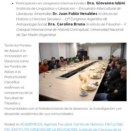
Participación en congresos internacionales:
Dra.
Giovanna Iubini
(Instituto de Lingüística y Literatura) –
Encuentro Intercultural de
Literaturas Ameríndias;
Dr.
Juan Pablo Venables
(Instituto de
Historia y Ciencias Sociales) –
13º Congreso Argentino de
Antropología Social;
Dra.
Carolina Bruna
(Instituto de Filosofía) –
II
Coloquio Internacional de Historia Conceptual, Universidad Nacional
de San Martín (Argentina).
Tanto los Fondos
de Apoyo a la
Innovación en
Docencia como
los Fondos de
Apoyo a la
Productividad
Científica
reafirman el
compromiso de la
Facultad de
Filosofía y
Humanidades con el fortalecimiento de la docencia, la investigación y el
desarrollo académico de sus comunidades.
Posted in
ACADÉMICOS
,
Agenda Facultad
,
Centro de Noticias
,
FACULTAD
,
FID
,
INSTITUTO CIENCIAS DE LA EDUCACIÓN
,
Instituto de Ciencias de la