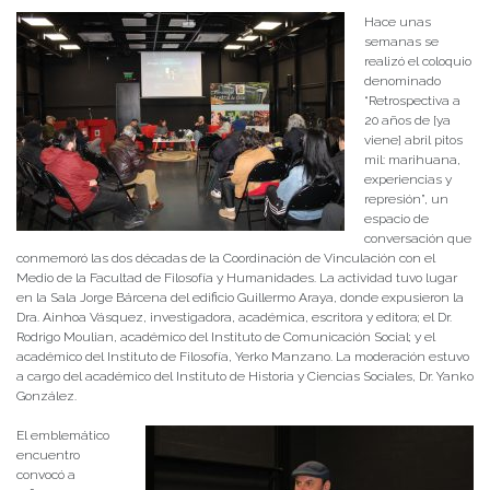
Hace unas
semanas se
realizó el coloquio
denominado
“Retrospectiva a
20 años de [ya
viene] abril pitos
mil: marihuana,
experiencias y
represión”, un
espacio de
conversación que
conmemoró las dos décadas de la Coordinación de Vinculación con el
Medio de la Facultad de Filosofía y Humanidades. La actividad tuvo lugar
en la Sala Jorge Bárcena del edificio Guillermo Araya, donde expusieron la
Dra. Ainhoa Vásquez, investigadora, académica, escritora y editora; el Dr.
Rodrigo Moulian, académico del Instituto de Comunicación Social; y el
académico del Instituto de Filosofía, Yerko Manzano. La moderación estuvo
a cargo del académico del Instituto de Historia y Ciencias Sociales, Dr. Yanko
González.
El emblemático
encuentro
convocó a