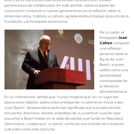
ético y la conciencia latinoamericana que caracterizaron a estas
generaciones de intelectuales. En este sentido, valoró el aporte del
concurso en involucrar a nuevas generaciones en la reflexión sobre la
dimensión ética, histórica y cultural, agradeciendo el trabajo conjunto de la
Fundación y la Embajada dominicana.
Por su parte, el
Embajador
Juan
Cohen
compartió
una reflexión
personal sobre la
figura de Juan
Bosch, a quien
calificó como una
personalidad
incomparable de
la literatura
latinoamericana.
En su intervención señaló que “nunca imaginé que, en un lugar tan
lejano como Valdivia, podría estar entregando un premio en honor a don
Juan Bosch”, destacando el profundo significado que tuvo para él este
encuentro. Asimismo, recordó anécdotas de su juventud, cuando solía
escuchar a Bosch hablar en la sede del partido que fundó en República
Dominicana, y valoró que “su llama” continúe viva a través de iniciativas
culturales como este concurso.