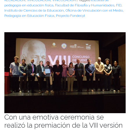
pedagogía en educación física
,
Facultad de Filosofia y Humanidades
,
FID
,
Instituto de Ciencias de la Educación
,
Oficina de Vinculación con el Medio
,
Pedagogia en Educación Física
,
Proyecto Fondecyt
Con una emotiva ceremonia se
realizó la premiación de la VIII versión