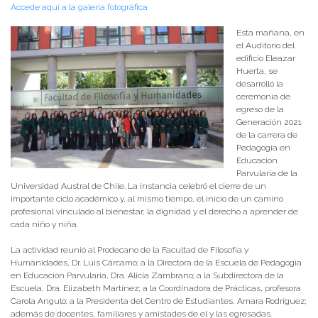
Accede aquí a la galería fotográfica
Esta mañana, en
el Auditorio del
edificio Eleazar
Huerta, se
desarrolló la
ceremonia de
egreso de la
Generación 2021
de la carrera de
Pedagogía en
Educación
Parvularia de la
Universidad Austral de Chile. La instancia celebró el cierre de un
importante ciclo académico y, al mismo tiempo, el inicio de un camino
profesional vinculado al bienestar, la dignidad y el derecho a aprender de
cada niño y niña.
La actividad reunió al Prodecano de la Facultad de Filosofía y
Humanidades, Dr. Luis Cárcamo; a la Directora de la Escuela de Pedagogía
en Educación Parvularia, Dra. Alicia Zambrano; a la Subdirectora de la
Escuela, Dra. Elizabeth Martínez; a la Coordinadora de Prácticas, profesora
Carola Angulo; a la Presidenta del Centro de Estudiantes, Amara Rodríguez;
además de docentes, familiares y amistades de el y las egresadas.