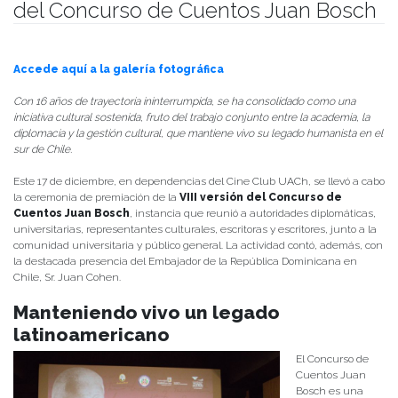
del Concurso de Cuentos Juan Bosch
Publicado el
17/12/2025
- Facultad de Filosofía y Humanidades
Accede aquí a la galería fotográfica
Con 16 años de trayectoria ininterrumpida, se ha consolidado como una
iniciativa cultural sostenida, fruto del trabajo conjunto entre la academia, la
diplomacia y la gestión cultural, que mantiene vivo su legado humanista en el
sur de Chile.
Este 17 de diciembre, en dependencias del Cine Club UACh, se llevó a cabo
la ceremonia de premiación de la
VIII versión del Concurso de
Cuentos Juan Bosch
, instancia que reunió a autoridades diplomáticas,
universitarias, representantes culturales, escritoras y escritores, junto a la
comunidad universitaria y público general. La actividad contó, además, con
la destacada presencia del Embajador de la República Dominicana en
Chile, Sr. Juan Cohen.
Manteniendo vivo un legado
latinoamericano
El Concurso de
Cuentos Juan
Bosch es una