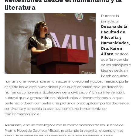
literatura
Durante la
jornada, la
Decana de la
Facultad de
Filosofía y
Humanidades,
Dra. Karen
Alfaro
, destacó
que “la vigencia
de los principios e
ideales de Juan
Bosch adquiere
hoy una gran relevancia en un escenario regional y global marcado por la
crisis de los valores humanistas y los cuestionamientos a los derechos
humanos como ejes articuladores de la civilización”. En su intervención,
subrayó que la generación de intelectuales latinoamericanos a la que
perteneció Bosch compartía una profunda preocupación por los dolores del
continente y concebía la escritura como una herramienta de
transformación social.
Asimismo, vinculó este legado con la conmemoración de los 80 años del
Premio Nobel de Gabriela Mistral, resaltando la valentía, el compromiso