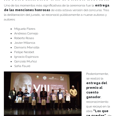
Uno de los momentos más significativos de la ceremonia fue la
entrega
de las menciones honrosas
de esta octava versión del concurso. Tras
la deliberación del jurado, se reconoció públicamente a nueve autoras y
autores:
Miguelo Flores
Andreas Cornejo
Roberto Rosas
Javier Milanca
Damaris Mansilla
Felipe Nesbet
Ignacio Espinoza
Gonzalo Muñoz
Sofía Fauré
Posteriormente,
se realizó la
entrega del
premio al
cuento
ganador
,
reconocimiento
que recayó en la
obra
“Los que
se quedan”
, de