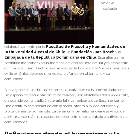
iniciativa
impulsada
colaborativamente por la
Facultad de Filosofía y Humanidades de
la Universidad Austral de Chile
, la
Fundación Juan Bosch
y la
Embajada de la República Dominicana en Chile
. Esta alianza ha
permitido mantener viva la memoria del escritor, intelectual y expresidente
dominicano Juan Bosch, quien residió en la localidad de Niebla durante su
exilio en Chile, dejando una huella profunda en el territorio y su
comunidad.
A lo largo de sus distintas ediciones, el certamen se ha consolidado como
un espacio de encuentro entre narrativas y sensibilidades del sur de Chile,
dialogando con la tradición literaria latinoamericana que Bosch encarnó:
una escritura comprometida con lo social, atenta a la vida cotidiana y
profundamente humanista. La ceremonia permitió renovar ese vínculo y
abrir, una vez más, un espacio de reconocimiento al trabajo creativo de las
comunidades.
Reflexiones desde el humanismo y la