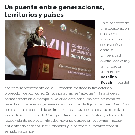
Un puente entre generaciones,
territorios y países
En el contexto de
una colaboración
que se ha
sostenido por más
de una década
entre la
Universidad
Austral de Chile y
la Fundación
Juan Bosch,
Catalina
Bosch
, nieta del
escritor y representante de la Fundación, destacó la trayectoria y
proyección del concurso. En sus palabras, señaló que “más allá de su
permanencia en el tiempo, el valor de este concurso está en cómo ha
permitido que nuevas generaciones conozcan la figura de Juan Bosch”, así
como en su capacidad de estimular la escritura de relatos que rescatan la
vida cotidiana del sur de Chile y de América Latina. Destacó, además, la
relevancia de que esta iniciativa haya perdurado en el tiempo, incluso
enfrentando desafíos institucionales y la pandemia, fortaleciendo su
sentido y alcance.