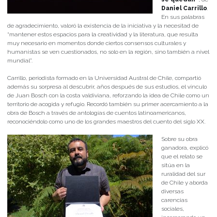
Daniel Carrillo
.
En sus palabras
de agradecimiento, valoró la existencia de la iniciativa y la necesitad de
“mantener estos espacios para la creatividad y la literatura, que resulta
muy necesario en momentos donde ciertos consensos culturales y
humanistas se ven cuestionados, no solo en la región, sino también a nivel
mundial”.
Carrillo, periodista formado en la Universidad Austral de Chile, compartió
además su sorpresa al descubrir, años después de sus estudios, el vínculo
de Juan Bosch con la costa valdiviana, reforzando la idea de Chile como un
territorio de acogida y refugio. Recordó también su primer acercamiento a la
obra de Bosch a través de antologías de cuentos latinoamericanos,
reconociéndolo como uno de los grandes maestros del cuento del siglo XX.
Sobre su obra
ganadora, explicó
que el relato se
sitúa en la
ruralidad del sur
de Chile y aborda
diversas
carencias
sociales,