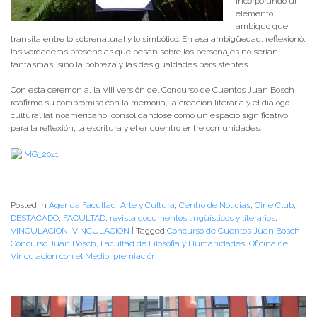
incorporando un
elemento
ambiguo que
transita entre lo sobrenatural y lo simbólico. En esa ambigüedad, reflexionó,
las verdaderas presencias que pesan sobre los personajes no serían
fantasmas, sino la pobreza y las desigualdades persistentes.
Con esta ceremonia, la VIII versión del Concurso de Cuentos Juan Bosch
reafirmó su compromiso con la memoria, la creación literaria y el diálogo
cultural latinoamericano, consolidándose como un espacio significativo
para la reflexión, la escritura y el encuentro entre comunidades.
Posted in
Agenda Facultad
,
Arte y Cultura
,
Centro de Noticias
,
Cine Club
,
DESTACADO
,
FACULTAD
,
revista documentos lingüísticos y literarios
,
VINCULACIÓN
,
VINCULACION
|
Tagged
Concurso de Cuentos Juan Bosch
,
Concurso Juan Bosch
,
Facultad de Filosofia y Humanidades
,
Oficina de
Vinculación con el Medio
,
premiación