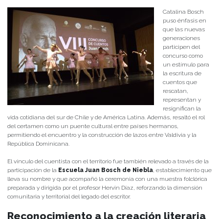
Catalina Bosch
puso énfasis en
que las nuevas
generaciones
participen del
concurso como
un estímulo para
la escritura de
cuentos que
rescatan,
representan y
resignifican la
vida cotidiana del sur de Chile y de América Latina. Además, resaltó el rol
del certamen como un puente cultural entre países hermanos,
permitiendo el encuentro y la construcción de lazos entre Valdivia y la
República Dominicana.
El vínculo del cuentista con el territorio fue también relevado a través de la
participación de la
Escuela Juan Bosch de Niebla
, establecimiento que
lleva su nombre y que acompañó la ceremonia con una muestra folclórica
preparada y dirigida por el profesor Hervin Díaz, reforzando la dimensión
comunitaria y territorial del legado del escritor.
Reconocimiento a la creación literaria