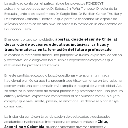
La actividad contó con el patrocinio de los proyectos FONDECYT
actualmente liderados por el Dr. Sebastián Peña Troncoso, Director de la
Escuela, junto a los académicos Dr. Sergio Toro, Dr. Bastián Carter Thuiller y
Dr. Francisco Gallardo Fuentes, lo que permitió consolidar un espacio de
reflexión académica de alto nivel en torno a la formación inicial docente en
Educación Física.
El encuentro tuvo como objetivo
aportar, desde el sur de Chile, al
desarrollo de acciones educativas inclusivas, críticas y
transformadoras en la formación del futuro profesorado
,
relevando la motricidad desde una perspectiva lúdica, expresiva, deportiva
y recreativa, en diálogo con las múltiples experiencias corporales que
atraviesan los procesos educativos.
En este sentido, el coloquio buscó cuestionar y tensionar la mirada
tradicional biomédica que ha predominado históricamente en la disciplina,
promoviendo una comprensión más amplia e integral de la motricidad. Así,
se enfatizó la necesidad de formar profesoras y profesores con una postura
crítica y reflexiva, capaces de comprender al ser humano como un sujeto
complejo que vive, siente, piensa, se emociona, se desplaza y construye
comunidad.
La instancia contó con la participación de destacadas y destacados
académicos nacionales e internacionales provenientes de
Chile,
Argentina y Colombia
, quienes aportaron diversas miradas y