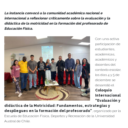
Publicado el
23/12/2025
- Facultad de Filosofía y Humanidades
La instancia convocó a la comunidad académica nacional e
internacional a reflexionar críticamente sobre la evaluación y la
didáctica de la motricidad en la formación del profesorado de
Educación Física.
Con una activa
participación de
estudiantes,
académicas,
académicos y
docentes del
contexto escolar,
los días 4 y 5 de
diciembre se
desarrolló el
Coloquio
Internacional
“Evaluación y
didáctica de la Motricidad: Fundamentos, estrategias y
despliegues en la formación del profesorado”
, organizado por la
Escuela de Educación Física, Deportes y Recreación de la Universidad
Austral de Chile.