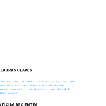
ALABRAS CLAVES
da facultad
arte y cultura
centro de noticias
conferencias y charlas
facultad
tuto de ciencias de la educación
instituto de historia y ciencias sociales
tuto de lingüística y literatura
noticias de académicos
noticias de estudiantes
ulacion
vinculación
OTICIAS RECIENTES