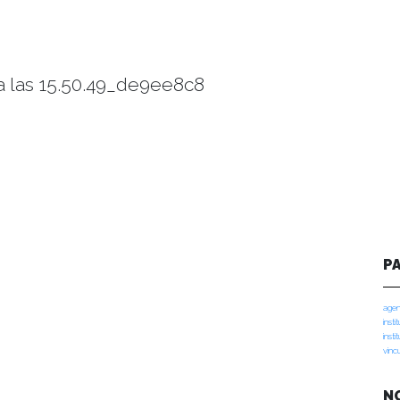
 las 15.50.49_de9ee8c8
P
agen
insti
insti
vinc
N