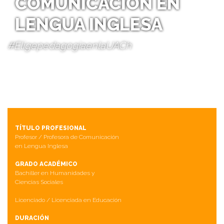
COMUNICACIÓN EN
LENGUA INGLESA
#EligepedagogiaenlaUACh
TÍTULO PROFESIONAL
Profesor / Profesora de Comunicación
en Lengua Inglesa
GRADO ACADÉMICO
Bachiller en Humanidades y
Ciencias Sociales
Licenciado / Licenciada en Educación
DURACIÓN