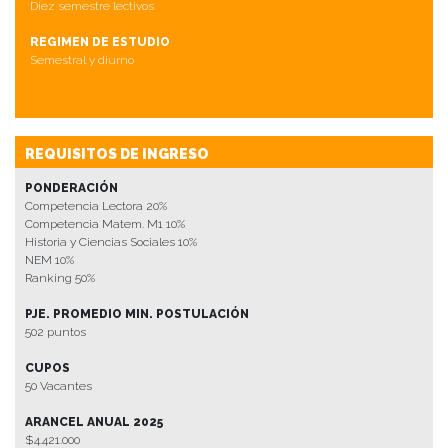
Diez semestre lectivos
REGIMEN DE ESTUDIO
Semestral y diurno
REQUISITOS DE INGRESO
PONDERACIÓN
Competencia Lectora 20%
Competencia Matem. M1 10%
Historia y Ciencias Sociales 10%
NEM 10%
Ranking 50%
PJE. PROMEDIO MIN. POSTULACIÓN
502 puntos
CUPOS
50 Vacantes
ARANCEL ANUAL 2025
$4.421.000