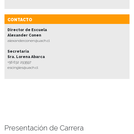
CONTACTO
Director de Escuela
Alexander Conen
alexander.conen@uach.cl
Secretaria
Sra. Lorena Abarca
+56 632 293597
escingles@uach.cl
Presentación de Carrera