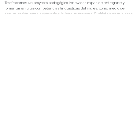
Te ofrecemos un proyecto pedagógico innovador, capaz de entregarte y
fomentar en ti las competencias lingüísticas del inglés, como medio de
comunicación complementario a la lengua materna. El objetivo es que seas
capaz de motivar y guiar la construcción del aprendizaje de los y las
estudiantes, usando el trabajo colaborativo e interdisciplinario, las
herramientas que te entrega la tecnología y, muy especialmente, la
permanente observación y reflexión sobre la realidad escolar.