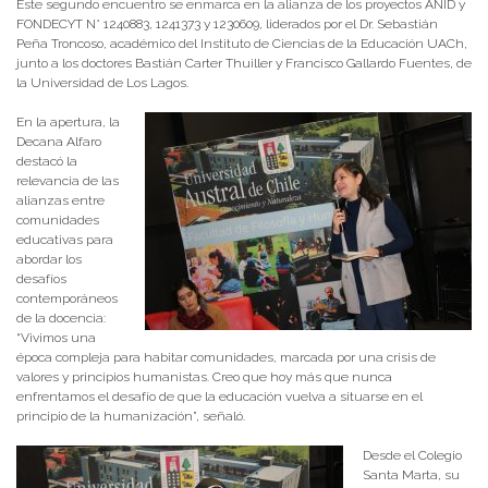
Este segundo encuentro se enmarca en la alianza de los proyectos ANID y
FONDECYT N° 1240883, 1241373 y 1230609, liderados por el Dr. Sebastián
Peña Troncoso, académico del Instituto de Ciencias de la Educación UACh,
junto a los doctores Bastián Carter Thuiller y Francisco Gallardo Fuentes, de
la Universidad de Los Lagos.
En la apertura, la
Decana Alfaro
destacó la
relevancia de las
alianzas entre
comunidades
educativas para
abordar los
desafíos
contemporáneos
de la docencia:
“Vivimos una
época compleja para habitar comunidades, marcada por una crisis de
valores y principios humanistas. Creo que hoy más que nunca
enfrentamos el desafío de que la educación vuelva a situarse en el
principio de la humanización”, señaló.
Desde el Colegio
Santa Marta, su