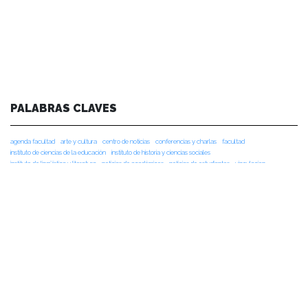
PALABRAS CLAVES
agenda facultad
arte y cultura
centro de noticias
conferencias y charlas
facultad
instituto de ciencias de la educación
instituto de historia y ciencias sociales
instituto de lingüística y literatura
noticias de académicos
noticias de estudiantes
vinculacion
vinculación
NOTICIAS RECIENTES