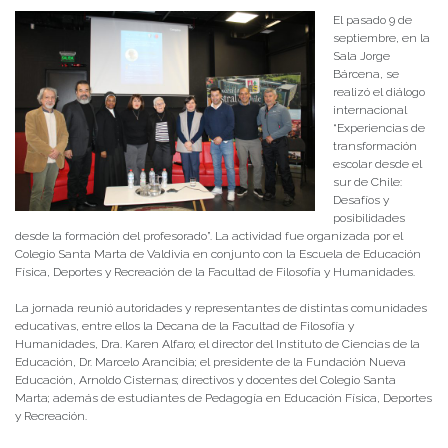
El pasado 9 de
septiembre, en la
Sala Jorge
Bárcena, se
realizó el diálogo
internacional
“Experiencias de
transformación
escolar desde el
sur de Chile:
Desafíos y
posibilidades
desde la formación del profesorado”. La actividad fue organizada por el
Colegio Santa Marta de Valdivia en conjunto con la Escuela de Educación
Física, Deportes y Recreación de la Facultad de Filosofía y Humanidades.
La jornada reunió autoridades y representantes de distintas comunidades
educativas, entre ellos la Decana de la Facultad de Filosofía y
Humanidades, Dra. Karen Alfaro; el director del Instituto de Ciencias de la
Educación, Dr. Marcelo Arancibia; el presidente de la Fundación Nueva
Educación, Arnoldo Cisternas; directivos y docentes del Colegio Santa
Marta; además de estudiantes de Pedagogía en Educación Física, Deportes
y Recreación.