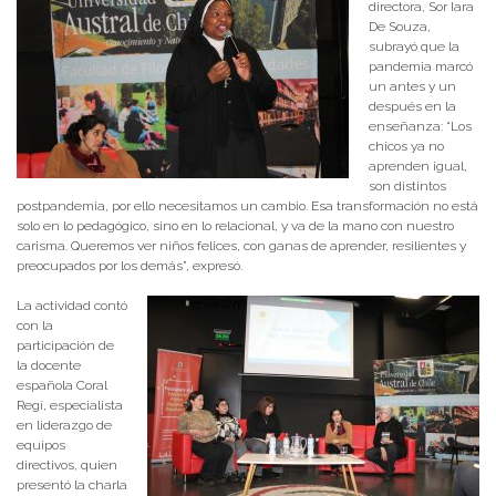
directora, Sor Iara
De Souza,
subrayó que la
pandemia marcó
un antes y un
después en la
enseñanza: “Los
chicos ya no
aprenden igual,
son distintos
postpandemia, por ello necesitamos un cambio. Esa transformación no está
solo en lo pedagógico, sino en lo relacional, y va de la mano con nuestro
carisma. Queremos ver niños felices, con ganas de aprender, resilientes y
preocupados por los demás”, expresó.
La actividad contó
con la
participación de
la docente
española Coral
Regí, especialista
en liderazgo de
equipos
directivos, quien
presentó la charla