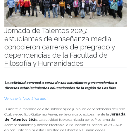
Jornada de Talentos 2025:
estudiantes de enseñanza media
conocieron carreras de pregrado y
dependencias de la Facultad de
Filosofía y Humanidades
Publicado el
09/06/2025
- Facultad de Filosofía y Humanidades
La actividad convocó a cerca de 120 estudiantes pertenecientes a
diversos establecimientos educacionales de la región de Los Ríos.
Ver galería fotográfica aquí
Durante la mañana de este sábado 07 de junio, en dependencias del Cine
Club y el edificio Guillermo Araya, se llevó a cabo exitosamente la
Jornada
de Talentos 2025
. La actividad fue organizada por el Programa de
Acompañamiento y Acceso Efectivo a la Educación Superior (PACE) UACh,
en conjunto con nuestra Facultad de Filosofía y Humanidades.