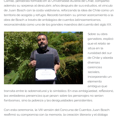
Carrillo, periodista formado en la Universidad Austral de Chile, compartió
además su sorpresa al descubrir, años después de sus estudios, el vínculo
de Juan Bosch con la costa valdiviana, reforzando la idea de Chile como un
territorio de acogida y refugio. Recordó también su primer acercamiento a la
obra de Bosch a través de antologías de cuentos latinoamericanos,
reconociéndolo como uno de los grandes maestros del cuento del siglo XX.
Sobre su obra
ganadora, explicó
que el relato se
sitúa en la
ruralidad del sur
de Chile y aborda
diversas
carencias
sociales,
incorporando un
elemento
ambiguo que
transita entre lo sobrenatural y lo simbólico. En esa ambigüedad, reflexionó,
las verdaderas presencias que pesan sobre los personajes no serían
fantasmas, sino la pobreza y las desigualdades persistentes.
Con esta ceremonia, la VIII versión del Concurso de Cuentos Juan Bosch
reafirmó su compromiso con la memoria, la creación literaria y el diálogo