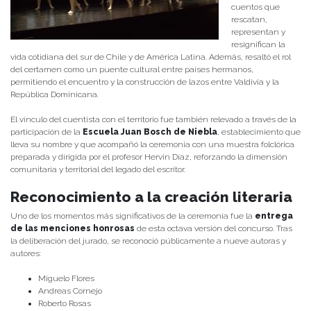
cuentos que
rescatan,
representan y
resignifican la
vida cotidiana del sur de Chile y de América Latina. Además, resaltó el rol
del certamen como un puente cultural entre países hermanos,
permitiendo el encuentro y la construcción de lazos entre Valdivia y la
República Dominicana.
El vínculo del cuentista con el territorio fue también relevado a través de la
participación de la
Escuela Juan Bosch de Niebla
, establecimiento que
lleva su nombre y que acompañó la ceremonia con una muestra folclórica
preparada y dirigida por el profesor Hervin Díaz, reforzando la dimensión
comunitaria y territorial del legado del escritor.
Reconocimiento a la creación literaria
Uno de los momentos más significativos de la ceremonia fue la
entrega
de las menciones honrosas
de esta octava versión del concurso. Tras
la deliberación del jurado, se reconoció públicamente a nueve autoras y
autores:
Miguelo Flores
Andreas Cornejo
Roberto Rosas