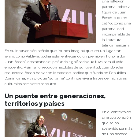
una reflexión
personal sobre la
figura de Juan
Bosch, a quien
calificó como una
personalidad
incomparable de
la literatura
latinoamericana.
En su intervención señaló que “nunca imaginé que, en un lugar tan
lejano como Valdivia, podría estar entregando un premio en honor a don
Juan Bosch”, destacando el profundo significado que tuvo para él este
encuentro. Asimismo, recordó anécdotas de su juventud, cuando solía
escuchar a Bosch hablar en la sede del partido que fundó en República
Dominicana, y valoró que “su llama” continúe viva a través de iniciativas
culturales como este concurso.
Un puente entre generaciones,
territorios y países
En el contexto de
una colaboración
que se ha
sostenido por más
de una década