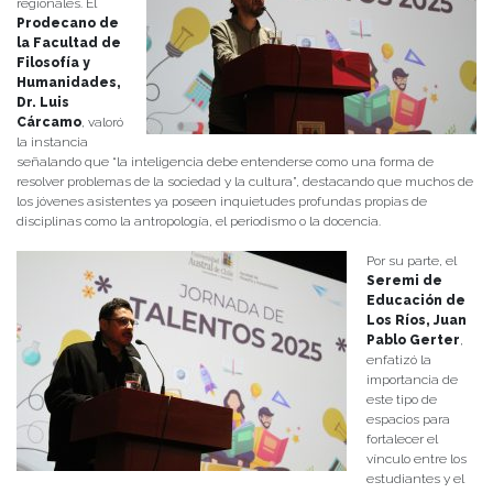
regionales. El
Prodecano de
la Facultad de
Filosofía y
Humanidades,
Dr. Luis
Cárcamo
, valoró
la instancia
señalando que “la inteligencia debe entenderse como una forma de
resolver problemas de la sociedad y la cultura”, destacando que muchos de
los jóvenes asistentes ya poseen inquietudes profundas propias de
disciplinas como la antropología, el periodismo o la docencia.
Por su parte, el
Seremi de
Educación de
Los Ríos, Juan
Pablo Gerter
,
enfatizó la
importancia de
este tipo de
espacios para
fortalecer el
vínculo entre los
estudiantes y el