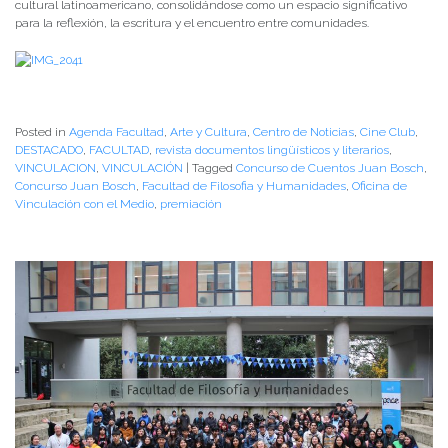
cultural latinoamericano, consolidándose como un espacio significativo
para la reflexión, la escritura y el encuentro entre comunidades.
Posted in
Agenda Facultad
,
Arte y Cultura
,
Centro de Noticias
,
Cine Club
,
DESTACADO
,
FACULTAD
,
revista documentos lingüísticos y literarios
,
VINCULACION
,
VINCULACIÓN
|
Tagged
Concurso de Cuentos Juan Bosch
,
Concurso Juan Bosch
,
Facultad de Filosofia y Humanidades
,
Oficina de
Vinculación con el Medio
,
premiación