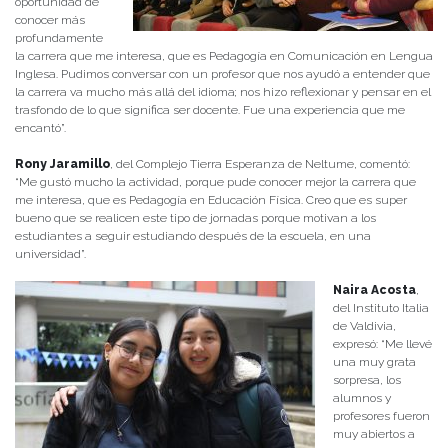
oportunidad de
conocer más
profundamente
la carrera que me interesa, que es Pedagogía en Comunicación en Lengua
Inglesa. Pudimos conversar con un profesor que nos ayudó a entender que
la carrera va mucho más allá del idioma; nos hizo reflexionar y pensar en el
trasfondo de lo que significa ser docente. Fue una experiencia que me
encantó”.
Rony Jaramillo
, del Complejo Tierra Esperanza de Neltume, comentó:
“Me gustó mucho la actividad, porque pude conocer mejor la carrera que
me interesa, que es Pedagogía en Educación Física. Creo que es super
bueno que se realicen este tipo de jornadas porque motivan a los
estudiantes a seguir estudiando después de la escuela, en una
universidad”.
Naira Acosta
,
del Instituto Italia
de Valdivia,
expresó: “Me llevé
una muy grata
sorpresa, los
alumnos y
profesores fueron
muy abiertos a