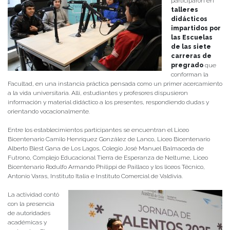
participaron en
talleres
didácticos
impartidos por
las Escuelas
de las siete
carreras de
pregrado
que
conforman la
Facultad, en una instancia práctica pensada como un primer acercamiento
a la vida universitaria. Allí, estudiantes y profesores dispusieron
información y material didáctico a los presentes, respondiendo dudas y
orientando vocacionalmente.
Entre los establecimientos participantes se encuentran el Liceo
Bicentenario Camilo Henríquez González de Lanco, Liceo Bicentenario
Alberto Blest Gana de Los Lagos, Colegio José Manuel Balmaceda de
Futrono, Complejo Educacional Tierra de Esperanza de Neltume, Liceo
Bicentenario Rodulfo Armando Philippi de Paillaco y los liceos Técnico,
Antonio Varas, Instituto Italia e Instituto Comercial de Valdivia.
La actividad contó
con la presencia
de autoridades
académicas y