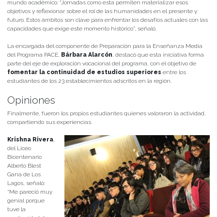
mundo académico: “Jornadas como esta permiten materializar esos
objetivos y reflexionar sobre el rol de las humanidades en el presente y
futuro. Estos ámbitos son clave para enfrentar los desafíos actuales con las
capacidades que exige este momento histórico”, señaló.
La encargada del componente de Preparación para la Enseñanza Media
del Programa PACE,
Bárbara Alarcón
, destacó que esta iniciativa forma
parte del eje de exploración vocacional del programa, con el objetivo de
fomentar la continuidad de estudios superiores
entre los
estudiantes de los 23 establecimientos adscritos en la región.
Opiniones
Finalmente, fueron los propios estudiantes quienes valoraron la actividad,
compartiendo sus experiencias.
Krishna Rivera
,
del Liceo
Bicentenario
Alberto Blest
Gana de Los
Lagos, señaló:
“Me pareció muy
genial porque
tuve la