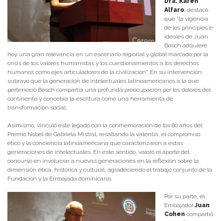
Dra. Karen
Alfaro
, destacó
que “la vigencia
de los principios e
ideales de Juan
Bosch adquiere
hoy una gran relevancia en un escenario regional y global marcado por la
crisis de los valores humanistas y los cuestionamientos a los derechos
humanos como ejes articuladores de la civilización”. En su intervención,
subrayó que la generación de intelectuales latinoamericanos a la que
perteneció Bosch compartía una profunda preocupación por los dolores del
continente y concebía la escritura como una herramienta de
transformación social.
Asimismo, vinculó este legado con la conmemoración de los 80 años del
Premio Nobel de Gabriela Mistral, resaltando la valentía, el compromiso
ético y la conciencia latinoamericana que caracterizaron a estas
generaciones de intelectuales. En este sentido, valoró el aporte del
concurso en involucrar a nuevas generaciones en la reflexión sobre la
dimensión ética, histórica y cultural, agradeciendo el trabajo conjunto de la
Fundación y la Embajada dominicana.
Por su parte, el
Embajador
Juan
Cohen
compartió