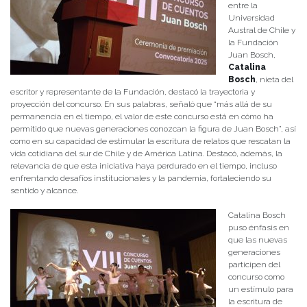
entre la
Universidad
Austral de Chile y
la Fundación
Juan Bosch,
Catalina
Bosch
, nieta del
escritor y representante de la Fundación, destacó la trayectoria y
proyección del concurso. En sus palabras, señaló que “más allá de su
permanencia en el tiempo, el valor de este concurso está en cómo ha
permitido que nuevas generaciones conozcan la figura de Juan Bosch”, así
como en su capacidad de estimular la escritura de relatos que rescatan la
vida cotidiana del sur de Chile y de América Latina. Destacó, además, la
relevancia de que esta iniciativa haya perdurado en el tiempo, incluso
enfrentando desafíos institucionales y la pandemia, fortaleciendo su
sentido y alcance.
Catalina Bosch
puso énfasis en
que las nuevas
generaciones
participen del
concurso como
un estímulo para
la escritura de