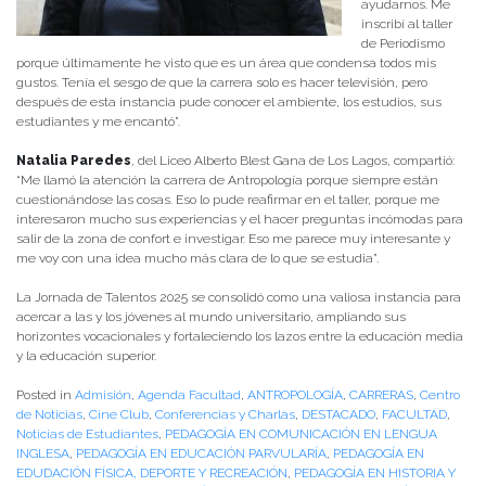
ayudarnos. Me
inscribí al taller
de Periodismo
porque últimamente he visto que es un área que condensa todos mis
gustos. Tenía el sesgo de que la carrera solo es hacer televisión, pero
después de esta instancia pude conocer el ambiente, los estudios, sus
estudiantes y me encantó”.
Natalia Paredes
, del Liceo Alberto Blest Gana de Los Lagos, compartió:
“Me llamó la atención la carrera de Antropología porque siempre están
cuestionándose las cosas. Eso lo pude reafirmar en el taller, porque me
interesaron mucho sus experiencias y el hacer preguntas incómodas para
salir de la zona de confort e investigar. Eso me parece muy interesante y
me voy con una idea mucho más clara de lo que se estudia”.
La Jornada de Talentos 2025 se consolidó como una valiosa instancia para
acercar a las y los jóvenes al mundo universitario, ampliando sus
horizontes vocacionales y fortaleciendo los lazos entre la educación media
y la educación superior.
Posted in
Admisión
,
Agenda Facultad
,
ANTROPOLOGÍA
,
CARRERAS
,
Centro
de Noticias
,
Cine Club
,
Conferencias y Charlas
,
DESTACADO
,
FACULTAD
,
Noticias de Estudiantes
,
PEDAGOGÍA EN COMUNICACIÓN EN LENGUA
INGLESA
,
PEDAGOGÍA EN EDUCACIÓN PARVULARÍA
,
PEDAGOGÍA EN
EDUDACIÓN FÍSICA, DEPORTE Y RECREACIÓN
,
PEDAGOGÍA EN HISTORIA Y