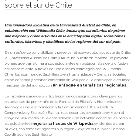
sobre el sur de Chile
Publicado el
14/07/2025
- Facultad de Filosofía y Humanidades
Una innovadora iniciativa de la Universidad Austral de Chile, en
colaboración con Wikimedia Chile, busca que estudiantes de primer
año mejoren y creen artículos en la enciclopedia digital sobre temas
culturales, históricos y científicos de las regiones del sur del país.
En un esfuerzo por visibilizar y preservar el acervo cultural del sur de Chile,
la Universidad Austral de Chile (UACh) ha puesto en marcha un proyecto
pionero que transforma a sus estudiantes en protagonistas de la difusión
del conocimiento. A través de una alianza estratégica con Wikimedia
Chile, los alumnos del Bachillerato en Humanidades y Ciencias Sociales
están editando y creando contenido en Wikipedia, la enciclopedia en línea
más grande del mundo, con
un enfoque en temáticas regionales.
La iniciativa surge de la articulación de dos asignaturas clave para los
estudiantes de primer año de la Facultad de Filosofía y Humanidades:
Tecnologías de la Información y la Comunicación (TICs) y Lectura
Comprensiva y Expresión Escrita. «Los docentes se coordinaron y con el
apoyo de Wikimedia Chile desarrollaron una actividad donde se les pedía a
los estudiantes
mejorar artículos de Wikipedia
existentes o crear
nuevos, con temas atingentes a la región», explica el Dr. Javier Campos,
Coordinador del Bachillerato.