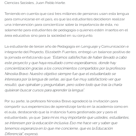
Ciencias Sociales, Juan Pablo Iriarte.
Teniendo en cuenta que casi tres millones de personas usan esta lengua
para comunicarse en el país, es que las estudiantes decidieron realizar
una intervención para concientizar sobre la importancia de ésta, no
solamente para estudiantes de pedagogía o quienes estén insertos en el
área educativa sino para la sociedad en su conjunto.
La estudiante de tercer año de Pedagogía en Lenguaje y Comunicación e
integrante del Proyecto, Elizabeth Fuentes, entregó un balance positivo de
la jornada enfatizando que:
“Estamos satisfechas de haber llevado a cabo
este proyecto y que haya resultado como esperábamos, donde hay
concientización gracias a los conocimientos compartidos por la profesora
Ninoska Bravo. Nuestro objetivo siempre fue que el estudiantado se
interesara por la lengua de señas, así que fue muy satisfactorio ver que
resultó, que opinaban y preguntaban, pero sobre todo que tras la charla
quisieran buscar cursos para aprender la lengua”.
Por su parte, la profesora Ninoska Bravo agradeció la invitación para
compartir sus experiencias de aprendizaje tanto en la academia como en
el aula, destacando que la instancia fuera gestionada por y para el
estudiantado, ya que
“para mí es muy importante que ustedes, estudiantes,
se interesen por la educación inclusiva. Eso me hace ver y saber que
tenemos esperanza en lo que me concierne, que es la Educación
Diferencial”,
expresó.