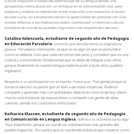
cultura mapuche a través del aprendizaje de su lengua desde una
perspectiva intercultural con un enfoque en la comunicación oral, para
propiciar y mejorar la interacción entre mapuche y no mapuche. A través
de este curso, los estudiantes tienen la oportunidad de acercase con una
mirada reflexiva a las tradiciones orales, cosmovisión y herencia cultural
ancestral de uno de los pueblos originarios más importantes del país.
Catalina Valenzuela, estudiante de segundo año de Pedagogía
en Educación Parvularia
, comentó que decidió tomar la asignatura
porque
“me parece interesante, ya que no es algo en que se profundice
como se debería. Creo que cada vez toma más peso y considero que es una
cultura y conocimiento fundamental que se debe de integrar a los niños,
porque finalmente es nuestra lengua materna junto a la de otros pueblos
originarios”.
Respecto a su participación en el evento, indicó que:
“Fue genial porque al
tomar el electivo no pensé que se iban a dar estas instancias. Pudimos
compartir y aprender más con actividades didácticas como la de hoy. Valoro
mucho esta instancia, las exposiciones y compartir con gente de otras
carreras, donde nos conocimos entre todos”.
Katharina Klassen, estudiante de segundo año de Pedagogía
en Comunicación en Lengua Inglesa
, definió a la actividad como algo
“muy importante, porque es una de las celebraciones más grandes del
pueblo mapuche. Encuentro que es una bonita instancia que nosotros como