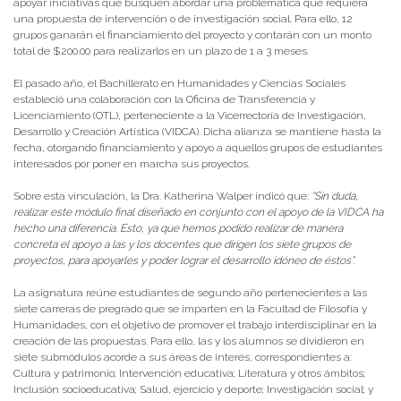
apoyar iniciativas que busquen abordar una problemática que requiera
una propuesta de intervención o de investigación social. Para ello, 12
grupos ganarán el financiamiento del proyecto y contarán con un monto
total de $200.00 para realizarlos en un plazo de 1 a 3 meses.
El pasado año, el Bachillerato en Humanidades y Ciencias Sociales
estableció una colaboración con la Oficina de Transferencia y
Licenciamiento (OTL), perteneciente a la Vicerrectoría de Investigación,
Desarrollo y Creación Artística (VIDCA). Dicha alianza se mantiene hasta la
fecha, otorgando financiamiento y apoyo a aquellos grupos de estudiantes
interesados por poner en marcha sus proyectos.
Sobre esta vinculación, la Dra. Katherina Walper indicó que:
“Sin duda,
realizar este módulo final diseñado en conjunto con el apoyo de la VIDCA ha
hecho una diferencia. Esto, ya que hemos podido realizar de manera
concreta el apoyo a las y los docentes que dirigen los siete grupos de
proyectos, para apoyarles y poder lograr el desarrollo idóneo de éstos”.
La asignatura reúne estudiantes de segundo año pertenecientes a las
siete carreras de pregrado que se imparten en la Facultad de Filosofía y
Humanidades, con el objetivo de promover el trabajo interdisciplinar en la
creación de las propuestas. Para ello, las y los alumnos se dividieron en
siete submódulos acorde a sus áreas de interés, correspondientes a:
Cultura y patrimonio; Intervención educativa; Literatura y otros ámbitos;
Inclusión socioeducativa; Salud, ejercicio y deporte; Investigación social; y