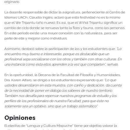
originario.
La docente responsable de dictar la asignatura, perteneciente al Centro de
Idiomas UACh, Claudia Inglés, aclaró que esta festividad no es lo mismo
que el We Tripantu (año nuevo). Es así, que el Wiñol Tripantu significa un
cambio de ciclo donde se renueva tanto la flora y fauna, como las personas.
En este periodo existe una mayor conexión con la naturaleza, para ser
parte de ella y mejorar como individuos.
Asimismo, destacó sobre la participación de las y los estudiantes que:
“Lo
encuentro muy bueno e interesante, porque es destacable que un
profesional sepa socializarse con los otros y también con otras culturas. En
una instancia como ésta ellos aprenden a la vez que comparten”
, señaló.
En la oportunidad, la Decana de la Facultad de Filosofía y Humanidades,
Dra. Karen Alfaro, se dirigió a los estudiantes expresando que:
“Lo que
ustedes desarrollaron en esta muestra, con cariño y dedicación, da cuenta
de la necesidad de poner en diálogo los saberes de nuestro territorio.
También nos desafía para repensar nuestros programas de estudio y los
perfiles de los profesionales de nuestra Facultad, para que éste no
solamente sea un optativo, sino que un trabajo sistemático”.
Opiniones
El electivo de “Lengua y Cultura Mapuche” tiene por objetivo valorar la