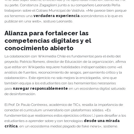
su parte, Constanza Zagaglioni junto a su compañero Leonardo Peña
trabajaron
sobre el Coliseo Municipal de Valdivia. «Me parece bien porque
así tenemos una
verdadera experiencia
acercándonos a lo que es
publicar en una web», sostuvo Leonardo.
Alianza para fortalecer las
competencias digitales y el
conocimiento abierto
La colaboración con Wikimedia Chile es fundamental para el éxito del
proyecto. Patricio Romero, director de Educación de la organización, afirma
que editar en Wikipedia requiere habilidades indispensables como «el
análisis de fuentes, reconocimiento de sesgos, pensamiento crítico y la
colaboración». Este ejercicio no solo mejora la enciclopedia, sino que
también equipa a los estudiantes con las herramientas necesarias
para
navegar responsablemente
en un ecosistema digital saturado
de desinformación.
El Prof. Dr. Paulo Contreras, académico de TICs, resalta la importancia de
conectar el currículum universitario con plataformas sólidas. «Es
fundamental que realicemos estos ejercicios críticos (…) para desafiar a los
estudiantes a aprender sobre y con tecnologías
desde una mirada
crítica
, en un ecosistema medial plagado de
fake news
«, sostiene.