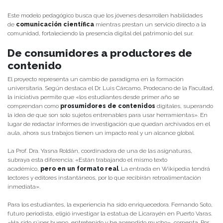
Este modelo pedagógico busca que los jóvenes desarrollen habilidades
de
comunicación científica
mientras prestan un servicio directo a la
comunidad, fortaleciendo la presencia digital del patrimonio del sur.
De consumidores a productores de
contenido
El proyecto representa un cambio de paradigma en la formación
universitaria. Según destaca el Dr. Luis Cárcamo, Prodecano de la Facultad,
la iniciativa permite que «los estudiantes desde primer año se
comprendan como
prosumidores de contenidos
digitales, superando
la idea de que son solo sujetos entrenables para usar herramientas». En
lugar de redactar informes de investigación que quedan archivados en el
aula, ahora sus trabajos tienen un impacto real y un alcance global.
La Prof. Dra. Yasna Roldán, coordinadora de una de las asignaturas,
subraya esta diferencia: «Están trabajando el mismo texto
académico,
pero en un formato real
. La entrada en Wikipedia tendrá
lectores y editores instantáneos, por lo que recibirán retroalimentación
inmediata».
Para los estudiantes, la experiencia ha sido enriquecedora. Fernando Soto,
futuro periodista, eligió investigar la estatua de Licarayén en Puerto Varas.
«Ha sido súper bueno, entretenido y he aprendido mucho», comenta. Por