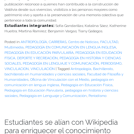
publicación reconoce a quienes han contribuido a la construcción de
Valdivia desde sus vivencias, visibiliza a las personas mayores como
patrimonio vivo y aporta a la preservación de una memoria colectiva que
pertenece a toda la comunidad.
Estudiantes integrantes:
Sofía Gandarillas; Katalina Sáez; Katherine
Hueitra; Martina Ramírez; Benjamín Vargas; Tiany Gallegos.
Posted in
ANTROPOLOGÍA
,
CARRERAS
,
Centro de Noticias
,
FACULTAD
,
Multimedia
,
PEDAGOGÍA EN COMUNICACIÓN EN LENGUA INGLESA
,
PEDAGOGÍA EN EDUCACIÓN PARVULARÍA
,
PEDAGOGÍA EN EDUDACIÓN
FÍSICA, DEPORTE Y RECREACIÓN
,
PEDAGOGÍA EN HISTORIA Y CIENCIAS
SOCIALES
,
PEDAGOGÍA EN LENGUAJE Y COMUNICACIÓN
,
PERIODISMO
,
VINCULACION
,
VINCULACIÓN
|
Tagged
Antropología
,
Bachillerato
,
bachillerato en humanidades y ciencias sociales
,
Facultad de Filosofia y
Humanidades
,
Oficina de Vinculación con el Medio
,
pedagogía en
comunicación en lengua inglesa
,
Pedagogia en Educación Física
,
Pedagogía en Educación Parvularia
,
pedagogía en historia y ciencias
sociales
,
Pedagogia en Lenguaje y Comunicación
,
Periodismo
Estudiantes se alían con Wikipedia
para enriquecer el conocimiento