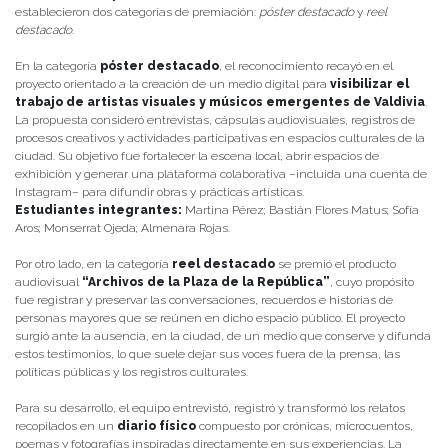
establecieron dos categorías de premiación:
póster destacado
y
reel
destacado
.
En la categoría
póster destacado
, el reconocimiento recayó en el
proyecto orientado a la creación de un medio digital para
visibilizar el
trabajo de artistas visuales y músicos emergentes de Valdivia
.
La propuesta consideró entrevistas, cápsulas audiovisuales, registros de
procesos creativos y actividades participativas en espacios culturales de la
ciudad. Su objetivo fue fortalecer la escena local, abrir espacios de
exhibición y generar una plataforma colaborativa –incluida una cuenta de
Instagram– para difundir obras y prácticas artísticas.
Estudiantes integrantes:
Martina Pérez; Bastián Flores Matus; Sofía
Aros; Monserrat Ojeda; Almenara Rojas.
Por otro lado, en la categoría
reel destacado
se premió el producto
audiovisual
“Archivos de la Plaza de la República”
, cuyo propósito
fue registrar y preservar las conversaciones, recuerdos e historias de
personas mayores que se reúnen en dicho espacio público. El proyecto
surgió ante la ausencia, en la ciudad, de un medio que conserve y difunda
estos testimonios, lo que suele dejar sus voces fuera de la prensa, las
políticas públicas y los registros culturales.
Para su desarrollo, el equipo entrevistó, registró y transformó los relatos
recopilados en un
diario físico
compuesto por crónicas, microcuentos,
poemas y fotografías inspiradas directamente en sus experiencias. La