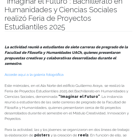
“Imaginar el Futuro”: Bachillerato en
Humanidades y Ciencias Sociales
realizó Feria de Proyectos
Estudiantiles 2025
Publicado el
27/11/2025
- Facultad de Filosofía y Humanidades
La actividad reunió a estudiantes de siete carreras de pregrado de la
Facultad de Filosofía y Humanidades UACh, quienes presentaron
propuestas creativas y colaborativas desarrolladas durante el
semestre.
Accede aquí a la galería fotográfica
Este miércoles, en el Ala Norte del edificio Guillermo Araya, se realizó la
Feria de Proyectos Estudiantiles 2025 del Bachillerato en Humanidades y
Ciencias Sociales, denominada
“Imaginar el Futuro”
. La instancia
reunió a estudiantes de las siete carreras de pregrado de la Facultad de
Filosofía y Humanidades, quienes presentaron cerca de 60 proyectos
desarrollados durante el semestre en el Módulo Creatividad, Innovación y
Proyectos.
Para la actividad, las y los jóvenes se organizaron en dos líneas de trabajo:
la elaboración de
pósters
y la creación de
reels
. En función de ello, se