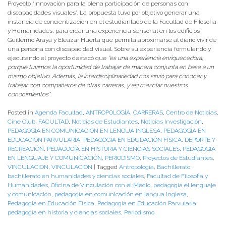
Proyecto “Innovación para la plena participación de personas con
discapacidades visuales”. La propuesta tuvo por objetivo generar una
instancia de concientización en el estudiantado de la Facultad de Filosofía
y Humanidades, para crear una experiencia sensorial en los edificios
Guillermo Araya y Eleazar Huerta que permita aproximarse al diario vivir de
una persona con discapacidad visual. Sobre su experiencia formulando y
ejecutando el proyecto destacó que
“es una experiencia enriquecedora,
porque tuvimos la oportunidad de trabajar de manera conjunta en base a un
mismo objetivo. Además, la interdisciplinariedad nos sirvió para conocer y
trabajar con compañeros de otras carreras, y así mezclar nuestros
conocimientos”.
Posted in
Agenda Facultad
,
ANTROPOLOGÍA
,
CARRERAS
,
Centro de Noticias
,
Cine Club
,
FACULTAD
,
Noticias de Estudiantes
,
Noticias Investigación
,
PEDAGOGÍA EN COMUNICACIÓN EN LENGUA INGLESA
,
PEDAGOGÍA EN
EDUCACIÓN PARVULARÍA
,
PEDAGOGÍA EN EDUDACIÓN FÍSICA, DEPORTE Y
RECREACIÓN
,
PEDAGOGÍA EN HISTORIA Y CIENCIAS SOCIALES
,
PEDAGOGÍA
EN LENGUAJE Y COMUNICACIÓN
,
PERIODISMO
,
Proyectos de Estudiantes
,
VINCULACION
,
VINCULACIÓN
|
Tagged
Antropología
,
Bachillerato
,
bachillerato en humanidades y ciencias sociales
,
Facultad de Filosofia y
Humanidades
,
Oficina de Vinculación con el Medio
,
pedagogía el lenguaje
y comunicación
,
pedagogía en comunicación en lengua inglesa
,
Pedagogia en Educación Física
,
Pedagogía en Educación Parvularia
,
pedagogía en historia y ciencias sociales
,
Periodismo