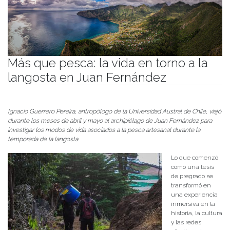
Más que pesca: la vida en torno a la
langosta en Juan Fernández
Publicado el
18/07/2025
- Facultad de Filosofía y Humanidades
Ignacio Guerrero Pereira, antropólogo de la Universidad Austral de Chile, viajó
durante los meses de abril y mayo al archipiélago de Juan Fernández para
investigar los modos de vida asociados a la pesca artesanal durante la
temporada de la langosta
.
Lo que comenzó
como una tesis
de pregrado se
transformó en
una experiencia
inmersiva en la
historia, la cultura
y las redes