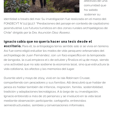
afectivas de una
comunidad que
ha sabido
sostener su
identidad a través del mar. Su investigación fue realizada en el marco del
FONDECYT N°11231127: “Prestaciones del paisaje en contexto de capitalismo
posindustrial. Los futuros turísticos en dos zonas rurales archipelágicas de
Chile” dirigido por la Dra. Asunción Díaz Álvarez.
Ignacio sabía que no quería hacer una tesis desde el
escritorio.
Para él, la antropología tenía sentido solo si se vivía en terreno.
Así fue como eligió estudiar los modos de vida pesquero-artesanales del
archipiélago de Juan Fernández, con un foco específico en la temporada
de langosta, la cual empieza el 1 de octubre y finaliza el 14 de mayo, siendo
una actividad que no solo sostiene la economía local, sino que estructura la
vida cotidiana, los afectos y las memorias del lugar.
Durante abril y mayo de 2024, vivió en la isla Robinson Crusoe,
compartiendo con pescadores y sus familias. Allí descubrió que hablar de
pesca es hablar también de infancia, migración, familia, sostenibilidad,
tradición y adaptaciones tecnológicas. A lo largo de su investigación,
Ignacio entrevistó a más de 20 personas y se involucró en la vida local
mediante observación participante, cartografía, entrevistas
semiestructuradas, sombreo y conversaciones informales.