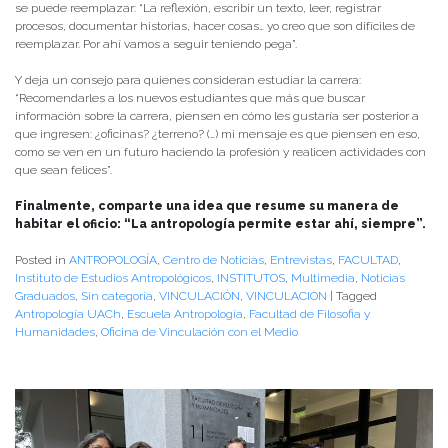
se puede reemplazar: “La reflexión, escribir un texto, leer, registrar
procesos, documentar historias, hacer cosas… yo creo que son difíciles de
reemplazar. Por ahí vamos a seguir teniendo pega”.
Y deja un consejo para quienes consideran estudiar la carrera:
“Recomendarles a los nuevos estudiantes que más que buscar
información sobre la carrera, piensen en cómo les gustaría ser posterior a
que ingresen: ¿oficinas? ¿terreno? (…) mi mensaje es que piensen en eso,
como se ven en un futuro haciendo la profesión y realicen actividades con
que sean felices”.
Finalmente, comparte una idea que resume su manera de
habitar el oficio: “La antropología permite estar ahí, siempre”.
Posted in
ANTROPOLOGÍA
,
Centro de Noticias
,
Entrevistas
,
FACULTAD
,
Instituto de Estudios Antropológicos
,
INSTITUTOS
,
Multimedia
,
Noticias
Graduados
,
Sin categoría
,
VINCULACIÓN
,
VINCULACION
|
Tagged
Antropología UACh
,
Escuela Antropología
,
Facultad de Filosofia y
Humanidades
,
Oficina de Vinculación con el Medio