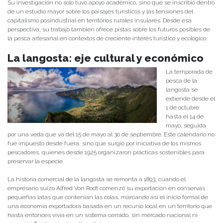
Su investigación no solo tuvo apoyo académico, sino que se inscribió dentro
de un estudio mayor sobre los paisajes turísticos y las tensiones del
capitalismo posindustrial en territorios rurales insulares. Desde esa
perspectiva, su trabajo también ofrece pistas sobre los futuros posibles de
la pesca artesanal en contextos de creciente interés turístico y ecológico.
La langosta: eje cultural y económico
La temporada de
pesca de la
langosta se
extiende desde el
1 de octubre
hasta el 14 de
mayo, seguida
por una veda que va del 15 de mayo al 30 de septiembre. Este calendario no
fue impuesto desde fuera, sino que surgió por iniciativa de los mismos
pescadores, quienes desde 1925 organizaron prácticas sostenibles para
preservar la especie.
La historia comercial de la langosta se remonta a 1893, cuando el
empresario suizo Alfred Von Rodt comenzó su exportación en conservas
pequeñas latas que contenían las colas, marcando así el inicio formal de
una economía exportadora basada en un recurso local en un territorio que
hasta entonces vivía en un sistema cerrado, sin mercado nacional ni