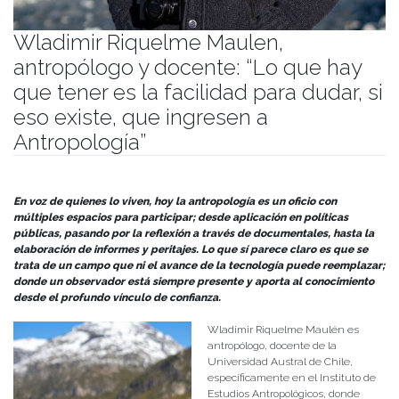
Wladimir Riquelme Maulen,
antropólogo y docente: “Lo que hay
que tener es la facilidad para dudar, si
eso existe, que ingresen a
Antropología”
Publicado el
27/05/2025
- Facultad de Filosofía y Humanidades
En voz de quienes lo viven, hoy la antropología es un oficio con
múltiples espacios para participar; desde aplicación en políticas
públicas, pasando por la reflexión a través de documentales, hasta la
elaboración de informes y peritajes. Lo que sí parece claro es que se
trata de un campo que ni el avance de la tecnología puede reemplazar;
donde un observador está siempre presente y aporta al conocimiento
desde el profundo vínculo de confianza.
Wladimir Riquelme Maulén es
antropólogo, docente de la
Universidad Austral de Chile,
específicamente en el Instituto de
Estudios Antropológicos, donde