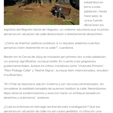
estadístico en
torno a esta
población. Hasta
hace poco, la
única fuente
oficial eran los
registros del Registro Social de Hogares, un sistema voluntario que muchas
personas en situación de calle desconocen o directamente desconfían.
“¿Cómo se diseñan políticas públicas si ni siquiera sabemos cuántas
personas viven realmente en la calle?”, cuestiona.
Recién en el Censo de 2024 se incorporó por primera vez a esta población,
un avance significativo, aunque tardío. En cuanto a los programas
gubernamentales, Azócar es crítica: iniciativas como “Vivienda Primero”,
“Plan Protege Calle” y “Noche Digna”, aunque bien intencionadas, resultan
insuficientes.
“En Chile se reacciona solo en invierno y con recursos centralizados, sin
considerar la realidad completa de quienes habitan la calle. Necesitamos
dejar atrás el asistencialismo y avanzar hacia un enfoque basado en
derechos y autonomía”, sostiene.
¿Cuál es entonces el mensaje central de esta investigación? Que las
personas en situación de calle no son casos perdidos, ni cifras en una