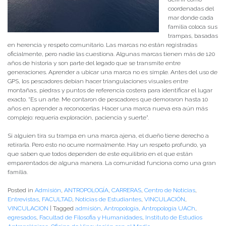
coordenadas del
mar donde cada
familia coloca sus
trampas, basadas
en herencia y respeto comunitario. Las marcas no están registradas
oficialmente, pero nadie las cuestiona. Algunas marcas tienen más de 120
años de historia y son parte del legado que se transmite entre
generaciones. Aprender a ubicar una marca no es simple. Antes del uso de
GPS, los pescadores debían hacer triangulaciones visuales entre
montañas, piedras y puntos de referencia costera para identificar el lugar
exacto. “Es un arte. Me contaron de pescadores que demoraron hasta 10
años en aprender a reconocerlas. Hacer una marca nueva era aún más
complejo: requería exploración, paciencia y suerte”.
Si alguien tira su trampa en una marca ajena, el dueño tiene derecho a
retirarla. Pero esto no ocurre normalmente. Hay un respeto profundo, ya
que saben que todos dependen de este equilibrio en el que están
emparentados de alguna manera. La comunidad funciona como una gran
familia.
Posted in
Admisión
,
ANTROPOLOGÍA
,
CARRERAS
,
Centro de Noticias
,
Entrevistas
,
FACULTAD
,
Noticias de Estudiantes
,
VINCULACIÓN
,
VINCULACION
|
Tagged
admisión
,
Antropología
,
Antropología UACh
,
egresados
,
Facultad de Filosofia y Humanidades
,
Instituto de Estudios