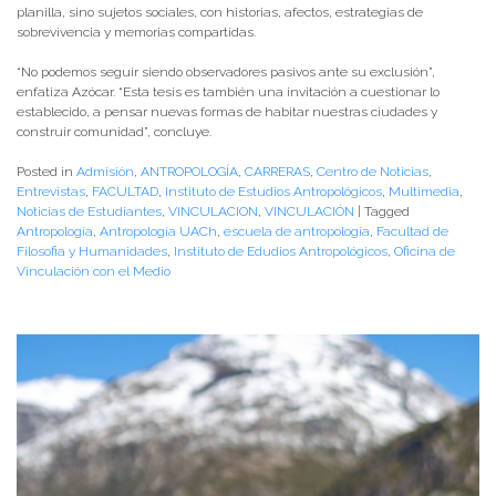
planilla, sino sujetos sociales, con historias, afectos, estrategias de
sobrevivencia y memorias compartidas.
“No podemos seguir siendo observadores pasivos ante su exclusión”,
enfatiza Azócar. “Esta tesis es también una invitación a cuestionar lo
establecido, a pensar nuevas formas de habitar nuestras ciudades y
construir comunidad”, concluye.
Posted in
Admisión
,
ANTROPOLOGÍA
,
CARRERAS
,
Centro de Noticias
,
Entrevistas
,
FACULTAD
,
Instituto de Estudios Antropológicos
,
Multimedia
,
Noticias de Estudiantes
,
VINCULACION
,
VINCULACIÓN
|
Tagged
Antropología
,
Antropología UACh
,
escuela de antropología
,
Facultad de
Filosofia y Humanidades
,
Instituto de Edudios Antropológicos
,
Oficina de
Vinculación con el Medio