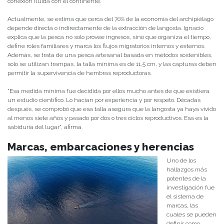
conexión fluida con el continente.
Actualmente, se estima que cerca del 70% de la economía del archipiélago
depende directa o indirectamente de la extracción de langosta. Ignacio
explica que la pesca no solo provee ingresos, sino que organiza el tiempo,
define roles familiares y marca los flujos migratorios internos y externos.
Además, se trata de una pesca artesanal basada en métodos sostenibles,
solo se utilizan trampas, la talla mínima es de 11,5 cm, y las capturas deben
permitir la supervivencia de hembras reproductoras.
“Esa medida mínima fue decidida por ellos mucho antes de que existiera
un estudio científico. Lo hacían por experiencia y por respeto. Décadas
después, se comprobó que esa talla asegura que la langosta ya haya vivido
al menos siete años y pasado por dos o tres ciclos reproductivos. Esa es la
sabiduría del lugar”, afirma.
Marcas, embarcaciones y herencias
Uno de los
hallazgos más
potentes de la
investigación fue
el sistema de
marcas, las
cuales se pueden
definir como