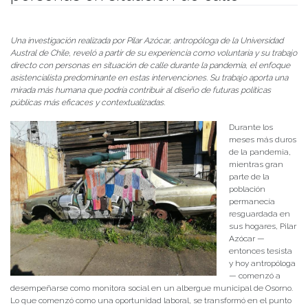
Publicado el
03/07/2025
- Facultad de Filosofía y Humanidades
Una investigación realizada por Pilar Azócar, antropóloga de la Universidad
Austral de Chile, reveló a partir de su experiencia como voluntaria y su trabajo
directo con personas en situación de calle durante la pandemia, el enfoque
asistencialista predominante en estas intervenciones. Su trabajo aporta una
mirada más humana que podría contribuir al diseño de futuras políticas
públicas más eficaces y contextualizadas.
Durante los
meses más duros
de la pandemia,
mientras gran
parte de la
población
permanecía
resguardada en
sus hogares, Pilar
Azócar —
entonces tesista
y hoy antropóloga
— comenzó a
desempeñarse como monitora social en un albergue municipal de Osorno.
Lo que comenzó como una oportunidad laboral, se transformó en el punto