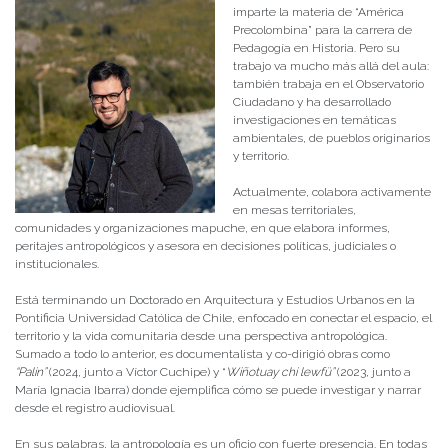
imparte la materia de “América
Precolombina” para la carrera de
Pedagogía en Historia. Pero su
trabajo va mucho más allá del aula:
también trabaja en el Observatorio
Ciudadano y ha desarrollado
investigaciones en temáticas
ambientales, de pueblos originarios
y territorio.
Actualmente, colabora activamente
en mesas territoriales,
comunidades y organizaciones mapuche, en que elabora informes,
peritajes antropológicos y asesora en decisiones políticas, judiciales o
institucionales.
Está terminando un Doctorado en Arquitectura y Estudios Urbanos en la
Pontificia Universidad Católica de Chile, enfocado en conectar el espacio, el
territorio y la vida comunitaria desde una perspectiva antropológica.
Sumado a todo lo anterior, es documentalista y co-dirigió obras como
“Palin”
(2024, junto a Víctor Cuchipe) y “
Wiñotuay chi lewfü”
(2023, junto a
María Ignacia Ibarra) donde ejemplifica cómo se puede investigar y narrar
desde el registro audiovisual.
En sus palabras, la antropología es un oficio con fuerte presencia. En todas