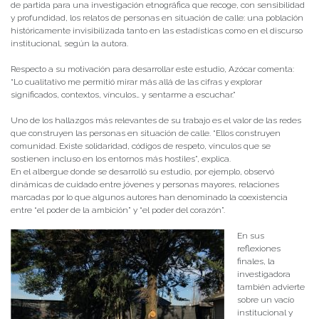
de partida para una investigación etnográfica que recoge, con sensibilidad
y profundidad, los relatos de personas en situación de calle: una población
históricamente invisibilizada tanto en las estadísticas como en el discurso
institucional, según la autora.
Respecto a su motivación para desarrollar este estudio, Azócar comenta:
“Lo cualitativo me permitió mirar más allá de las cifras y explorar
significados, contextos, vínculos… y sentarme a escuchar.”
Uno de los hallazgos más relevantes de su trabajo es el valor de las redes
que construyen las personas en situación de calle. “Ellos construyen
comunidad. Existe solidaridad, códigos de respeto, vínculos que se
sostienen incluso en los entornos más hostiles”, explica.
En el albergue donde se desarrolló su estudio, por ejemplo, observó
dinámicas de cuidado entre jóvenes y personas mayores, relaciones
marcadas por lo que algunos autores han denominado la coexistencia
entre “el poder de la ambición” y “el poder del corazón”.
En sus
reflexiones
finales, la
investigadora
también advierte
sobre un vacío
institucional y