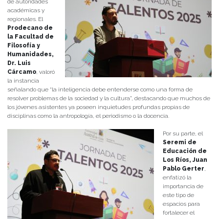
de autoridades
académicas y
regionales. El
Prodecano de
la Facultad de
Filosofía y
Humanidades,
Dr. Luis
Cárcamo
, valoró
la instancia
señalando que “la inteligencia debe entenderse como una forma de
resolver problemas de la sociedad y la cultura”, destacando que muchos de
los jóvenes asistentes ya poseen inquietudes profundas propias de
disciplinas como la antropología, el periodismo o la docencia.
Por su parte, el
Seremi de
Educación de
Los Ríos, Juan
Pablo Gerter
,
enfatizó la
importancia de
este tipo de
espacios para
fortalecer el