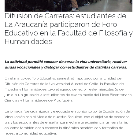
Difusión de Carreras: estudiantes de
La Araucanía participaron de Foro
Educativo en la Facultad de Filosofía y
Humanidades
Publicado el
05/06/2025
- Facultad de Filosofía y Humanidades
La actividad permitió conocer de cerca la vida universitaria, resolver
dudas vocacionales y dialogar con estudiantes de distintas carreras.
En el marco del Foro Educativo semestral impulsado por la Unidad de
Difusión de Carreras de la Universidad Austral de Chile, la Facultad de
Filosofía y Humanidades tuvo el agrado de recibir, este miércoles 04 de
junio, a un grupo de 70 estudiantes de cuarto medio del Liceo Bicentenario
Ciencias y Humanidades de Pitrufquén.
La jornada fue organizada y ejecutada en conjunto por la Coordinación de
Vinculación con el Medio de nuestra Facultad, con el objetivo de acercar a
las y los estudiantes de enseñanza media a la experiencia universitaria,
así como también dar a conocer la dinámica académica y formativa de
nuestra comunidad educativa.