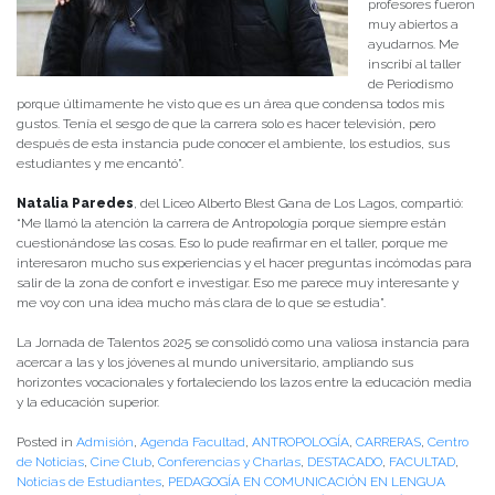
profesores fueron
muy abiertos a
ayudarnos. Me
inscribí al taller
de Periodismo
porque últimamente he visto que es un área que condensa todos mis
gustos. Tenía el sesgo de que la carrera solo es hacer televisión, pero
después de esta instancia pude conocer el ambiente, los estudios, sus
estudiantes y me encantó”.
Natalia Paredes
, del Liceo Alberto Blest Gana de Los Lagos, compartió:
“Me llamó la atención la carrera de Antropología porque siempre están
cuestionándose las cosas. Eso lo pude reafirmar en el taller, porque me
interesaron mucho sus experiencias y el hacer preguntas incómodas para
salir de la zona de confort e investigar. Eso me parece muy interesante y
me voy con una idea mucho más clara de lo que se estudia”.
La Jornada de Talentos 2025 se consolidó como una valiosa instancia para
acercar a las y los jóvenes al mundo universitario, ampliando sus
horizontes vocacionales y fortaleciendo los lazos entre la educación media
y la educación superior.
Posted in
Admisión
,
Agenda Facultad
,
ANTROPOLOGÍA
,
CARRERAS
,
Centro
de Noticias
,
Cine Club
,
Conferencias y Charlas
,
DESTACADO
,
FACULTAD
,
Noticias de Estudiantes
,
PEDAGOGÍA EN COMUNICACIÓN EN LENGUA