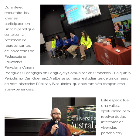
Durante el
encuentro, los
jóvenes
participaron en
un foro panel que
contó con la
presencia de
representantes
de las carreras de
Pedagogía en
Educación
Parvularia (Amara
Rodríguez), Pedagogía en Lenguaje y Comunicación (Francisca Guaiquin) y
Periodismo (Dan Guerrero). A ellos se sumaron estudiantes de las carreras
de Administración Pública y Bioquímica, quienes también compartieron
sus experiencias.
Este espacio fue
una valiosa
oportunidad para
resolver dudas,
intercambiar
vivencias
personales y