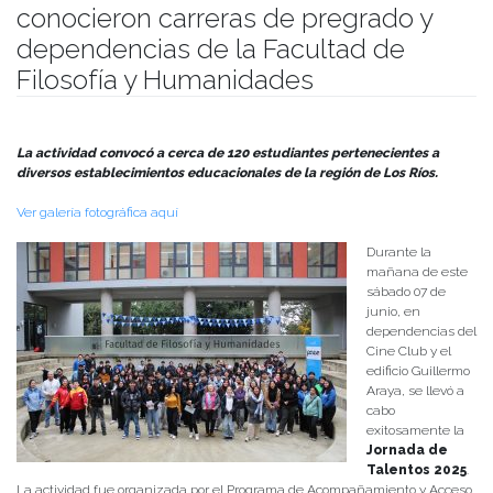
conocieron carreras de pregrado y
dependencias de la Facultad de
Filosofía y Humanidades
Publicado el
09/06/2025
- Facultad de Filosofía y Humanidades
La actividad convocó a cerca de 120 estudiantes pertenecientes a
diversos establecimientos educacionales de la región de Los Ríos.
Ver galería fotográfica aquí
Durante la
mañana de este
sábado 07 de
junio, en
dependencias del
Cine Club y el
edificio Guillermo
Araya, se llevó a
cabo
exitosamente la
Jornada de
Talentos 2025
.
La actividad fue organizada por el Programa de Acompañamiento y Acceso