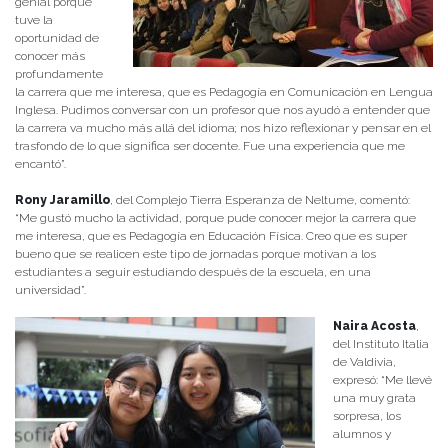
genial porque
tuve la
oportunidad de
conocer más
profundamente
la carrera que me interesa, que es Pedagogía en Comunicación en Lengua
Inglesa. Pudimos conversar con un profesor que nos ayudó a entender que
la carrera va mucho más allá del idioma; nos hizo reflexionar y pensar en el
trasfondo de lo que significa ser docente. Fue una experiencia que me
encantó”.
Rony Jaramillo
, del Complejo Tierra Esperanza de Neltume, comentó:
“Me gustó mucho la actividad, porque pude conocer mejor la carrera que
me interesa, que es Pedagogía en Educación Física. Creo que es super
bueno que se realicen este tipo de jornadas porque motivan a los
estudiantes a seguir estudiando después de la escuela, en una
universidad”.
Naira Acosta
,
del Instituto Italia
de Valdivia,
expresó: “Me llevé
una muy grata
sorpresa, los
alumnos y