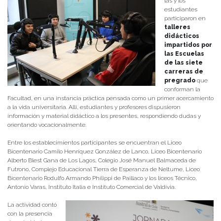
las y los
estudiantes
participaron en
talleres
didácticos
impartidos por
las Escuelas
de las siete
carreras de
pregrado
que
conforman la
Facultad, en una instancia práctica pensada como un primer acercamiento
a la vida universitaria. Allí, estudiantes y profesores dispusieron
información y material didáctico a los presentes, respondiendo dudas y
orientando vocacionalmente.
Entre los establecimientos participantes se encuentran el Liceo
Bicentenario Camilo Henríquez González de Lanco, Liceo Bicentenario
Alberto Blest Gana de Los Lagos, Colegio José Manuel Balmaceda de
Futrono, Complejo Educacional Tierra de Esperanza de Neltume, Liceo
Bicentenario Rodulfo Armando Philippi de Paillaco y los liceos Técnico,
Antonio Varas, Instituto Italia e Instituto Comercial de Valdivia.
La actividad contó
con la presencia