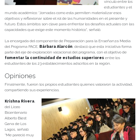
vínculo entre los
estudiantes y el
mundo académico: “Jornadas como esta permiten materializar esos
objetivos y reflexionar sobre el rol de las humanidades en el presente y
futuro. Estos ámbitos son clave para enfrentar los desafíos actuales con las
capacidades que exige este momento histórico”, señaló.
La encargada del componente de Preparación para la Enseñanza Media
del Programa PACE,
Bárbara Alarcón
, destacó que esta iniciativa forma
parte del eje de exploración vocacional del programa, con el objetivo de
fomentar la continuidad de estudios superiores
entre los
estudiantes de los 23 establecimientos adscritos en la región.
Opiniones
Finalmente, fueron los propios estudiantes quienes valoraron la actividad,
compartiendo sus experiencias.
Krishna Rivera
,
del Liceo
Bicentenario
Alberto Blest
Gana de Los
Lagos, señaló:
“Me pareció muy