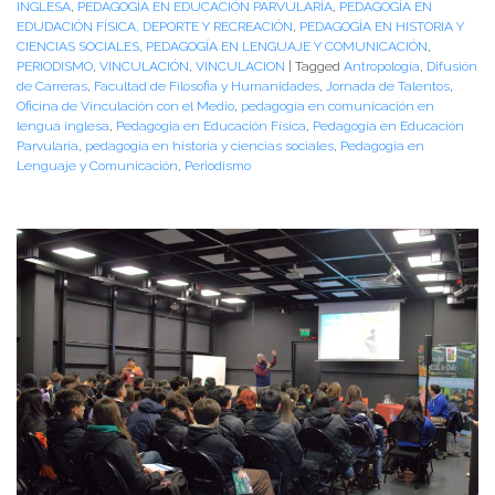
INGLESA
,
PEDAGOGÍA EN EDUCACIÓN PARVULARÍA
,
PEDAGOGÍA EN
EDUDACIÓN FÍSICA, DEPORTE Y RECREACIÓN
,
PEDAGOGÍA EN HISTORIA Y
CIENCIAS SOCIALES
,
PEDAGOGÍA EN LENGUAJE Y COMUNICACIÓN
,
PERIODISMO
,
VINCULACIÓN
,
VINCULACION
|
Tagged
Antropología
,
Difusión
de Carreras
,
Facultad de Filosofia y Humanidades
,
Jornada de Talentos
,
Oficina de Vinculación con el Medio
,
pedagogía en comunicación en
lengua inglesa
,
Pedagogia en Educación Física
,
Pedagogía en Educación
Parvularia
,
pedagogía en historia y ciencias sociales
,
Pedagogia en
Lenguaje y Comunicación
,
Periodismo