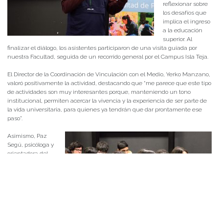
reflexionar sobre
los desafíos que
implica el ingreso
a la educación
superior. Al
finalizar el diálogo, los asistentes participaron de una visita guiada por
nuestra Facultad, seguida de un recorrido general por el Campus Isla Teja.
El Director de la Coordinación de Vinculación con el Medio, Yerko Manzano,
valoró positivamente la actividad, destacando que “me parece que este tipo
de actividades son muy interesantes porque, manteniendo un tono
institucional, permiten acercar la vivencia y la experiencia de ser parte de
la vida universitaria, para quienes ya tendrán que dar prontamente ese
paso”.
Asimismo, Paz
Segú, psicóloga y
orientadora del
establecimiento,
agradeció la
instancia y el
recibimiento
brindado por la
comunidad
estudiantil.