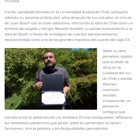
mundial”.
Carrillo, periodista formado en la Universidad Austral de Chile, compartió
además su sorpresa al descubrir, años después de sus estudios, el vínculo
de Juan Bosch con la costa valdiviana, reforzando la idea de Chile como un
territorio de acogida y refugio. Recordó también su primer acercamiento a la
obra de Bosch a través de antologías de cuentos latinoamericanos,
reconociéndolo como uno de los grandes maestros del cuento del siglo XX.
Sobre su obra
ganadora, explicó
que el relato se
sitúa en la
ruralidad del sur
de Chile y aborda
diversas
carencias
sociales,
incorporando un
elemento
ambiguo que
transita entre lo sobrenatural y lo simbólico. En esa ambigüedad, reflexionó,
las verdaderas presencias que pesan sobre los personajes no serían
fantasmas, sino la pobreza y las desigualdades persistentes.