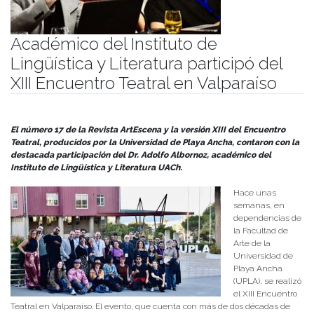
Académico del Instituto de
Lingüística y Literatura participó del
XIII Encuentro Teatral en Valparaíso
Publicado el
16/12/2024
- Facultad de Filosofía y Humanidades
El número 17 de la Revista
ArtEscena
y
la versión
XIII
del
Encuentro
Teatral
,
producidos por la Universidad de Playa Ancha
, contaron con la
destacada
participación del Dr. Adolfo Albornoz, académico
del
Instituto de Lingüística y Literatura
UACh
.
Hace unas
semanas, en
dependencias de
la Facultad de
Arte de la
Universidad de
Playa Ancha
(UPLA), se realizó
el XIII Encuentro
Teatral en Valparaíso. El evento, que cuenta con más de dos décadas de