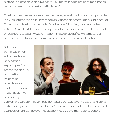
historia, en esta edición tuvo por título “Teatralidades críticas: imaginarios,
territorios, escritura y performatividades”.
En el congreso se expusieron veinte trabajos elaborados por gran parte de
las y los referentes de la investigación y docencia teatral en el Chile actual.
En la instancia el docente de la Facultad de Filosofía y Humanidades
UACh, Dr. Adolfo Albornoz Farías, presentó una ponencia que dio cierre al
encuentro, titulada “Meza e Imagen, método biográfico y dramaturgia
colaborativa: notas sobre memoria, testimonio e historia del teatro”.
Sobre su
participación en
el Encuentro, el
Dr. Albornoz
explicó que: “La
presentación que
compartí en
Valparaíso
constituye un
adelanto de una
investigación ya
concluida y un
libro en preparación, cuyo título de trabajo es “Gustavo Meza: una historia
testimonial y coral del teatro chileno”. Este volumen, del que he presentado
avances en un par de eventos académicos y cuyo manuscrito espero