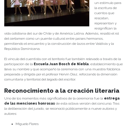
un estímulo para
la escritura de
cuentos que
rescatan,
representan y
resignifican la
vida cotidiana del sur de Chile y de América Latina. Además, resaltó el rol
del certamen como un puente cultural entre países hermanos,
permitiendo el encuentro y la construcción de lazos entre Valdivia y la
República Dominicana.
El vínculo del cuentista con el territorio fue también relevado a través de la
participación de la
Escuela Juan Bosch de Niebla
, establecimiento que
lleva su nombre y que acompañó la ceremonia con una muestra folclórica
preparada y dirigida por el profesor Hervin Díaz, reforzando la dimensión
comunitaria y territorial del legado del escritor.
Reconocimiento a la creación literaria
Uno de los momentos más significativos de la ceremonia fue la
entrega
de las menciones honrosas
de esta octava versión del concurso. Tras
la deliberación del jurado, se reconoció públicamente a nueve autoras y
autores:
Miguelo Flores