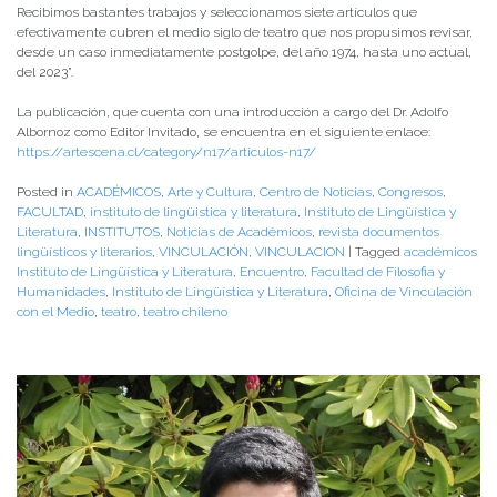
Recibimos bastantes trabajos y seleccionamos siete artículos que
efectivamente cubren el medio siglo de teatro que nos propusimos revisar,
desde un caso inmediatamente postgolpe, del año 1974, hasta uno actual,
del 2023”.
La publicación, que cuenta con una introducción a cargo del Dr. Adolfo
Albornoz como Editor Invitado, se encuentra en el siguiente enlace:
https://artescena.cl/category/n17/articulos-n17/
Posted in
ACADÉMICOS
,
Arte y Cultura
,
Centro de Noticias
,
Congresos
,
FACULTAD
,
instituto de lingüistica y literatura
,
Instituto de Lingüística y
Literatura
,
INSTITUTOS
,
Noticias de Académicos
,
revista documentos
lingüísticos y literarios
,
VINCULACIÓN
,
VINCULACION
|
Tagged
académicos
Instituto de Lingüística y Literatura
,
Encuentro
,
Facultad de Filosofia y
Humanidades
,
Instituto de Lingüística y Literatura
,
Oficina de Vinculación
con el Medio
,
teatro
,
teatro chileno