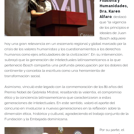
Filosofía y
Humanidades,
Dra. Karen
Alfaro
, destacó
que “la vigencia
de los principios e
ideales de Juan
Bosch adquiere
hoy una gran relevancia en un escenario regional y global marcado por la
crisis de los valores humanistas y los cuestionamientos a los derechos
humanos como ejes articuladores de la civilización”. En su intervención,
subrayó que la generación de intelectuales latinoamericanos a la que
perteneció Bosch compartía una profunda preocupación por los dolores del
continente y concebía la escritura como una herramienta de
transformación social.
Asimismo, vinculó este legado con la conmemoración de los 80 años del
Premio Nobel de Gabriela Mistral, resaltando la valentía, el compromiso
ético y la conciencia latinoamericana que caracterizaron a estas
generaciones de intelectuales. En este sentido, valoró el aporte del
concurso en involucrar a nuevas generaciones en la reflexión sobre la
dimensión ética, histórica y cultural, agradeciendo el trabajo conjunto de la
Fundación y la Embajada dominicana.
Por su parte, el