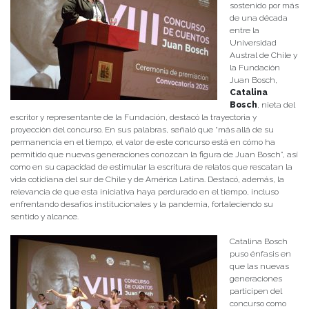
sostenido por más
de una década
entre la
Universidad
Austral de Chile y
la Fundación
Juan Bosch,
Catalina
Bosch
, nieta del
escritor y representante de la Fundación, destacó la trayectoria y
proyección del concurso. En sus palabras, señaló que “más allá de su
permanencia en el tiempo, el valor de este concurso está en cómo ha
permitido que nuevas generaciones conozcan la figura de Juan Bosch”, así
como en su capacidad de estimular la escritura de relatos que rescatan la
vida cotidiana del sur de Chile y de América Latina. Destacó, además, la
relevancia de que esta iniciativa haya perdurado en el tiempo, incluso
enfrentando desafíos institucionales y la pandemia, fortaleciendo su
sentido y alcance.
Catalina Bosch
puso énfasis en
que las nuevas
generaciones
participen del
concurso como