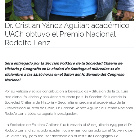
Dr. Cristian Yáñez Aguilar: académico
UACh obtuvo el Premio Nacional
Rodolfo Lenz
Publicado el
02/12/2024
- Facultad de Filosofía y Humanidades
Será entregado por la Sección Folklore de la Sociedad Chilena de
Historia y Geografía en la ciudad de Santiago el miércoles 11 de
diciembre a las 11:30 horas en el Salón del H. Senado del Congreso
Nacional.
Por su valiosa y sólida contribución a los estudios y difusión de la cultura
tradicional folklórica y popular de nuestro país, la Sección Folklore de la
Sociedad Chilena de Historia y Geografía entregará al académico de la
Universidad Austral de Chile, Dr. Cristian Yáñez Aguilar, el Premio Nacional
Rodolfo Lenz 2024, categoría Investigación.
La Sociedad de Folklore Chileno fue fundada el 18 de julio de 1909 por el Dr.
Rodolfo Lenz, distinguido académico alemán contratado por el Gobierno de
Chile en 1889, para realizar docencia en el Instituto Pedagógico. La