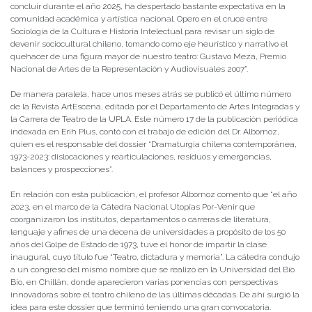
concluir durante el año 2025, ha despertado bastante expectativa en la
comunidad académica y artística nacional. Opero en el cruce entre
Sociología de la Cultura e Historia Intelectual para revisar un siglo de
devenir sociocultural chileno, tomando como eje heurístico y narrativo el
quehacer de una figura mayor de nuestro teatro: Gustavo Meza, Premio
Nacional de Artes de la Representación y Audiovisuales 2007”.
De manera paralela, hace unos meses atrás se publicó el último número
de la Revista ArtEscena, editada por el Departamento de Artes Integradas y
la Carrera de Teatro de la UPLA. Este número 17 de la publicación periódica
indexada en Erih Plus, contó con el trabajo de edición del Dr. Albornoz,
quien es el responsable del dossier
“Dramaturgia chilena contemporánea,
1973-2023: dislocaciones y rearticulaciones, residuos y emergencias,
balances y prospecciones”.
En relación con esta publicación, el profesor Albornoz comentó que “el año
2023, en el marco de la Cátedra Nacional Utopías Por-Venir que
coorganizaron los institutos, departamentos o carreras de literatura,
lenguaje y afines de una decena de universidades a propósito de los 50
años del Golpe de Estado de 1973, tuve el honor de impartir la clase
inaugural, cuyo título fue “Teatro, dictadura y memoria”. La cátedra condujo
a un congreso del mismo nombre que se realizó en la Universidad del Bío
Bío, en Chillán, donde aparecieron varias ponencias con perspectivas
innovadoras sobre el teatro chileno de las últimas décadas. De ahí surgió la
idea para este dossier que terminó teniendo una gran convocatoria.