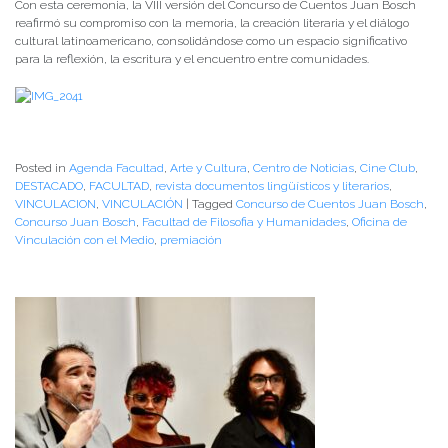
Con esta ceremonia, la VIII versión del Concurso de Cuentos Juan Bosch
reafirmó su compromiso con la memoria, la creación literaria y el diálogo
cultural latinoamericano, consolidándose como un espacio significativo
para la reflexión, la escritura y el encuentro entre comunidades.
Posted in
Agenda Facultad
,
Arte y Cultura
,
Centro de Noticias
,
Cine Club
,
DESTACADO
,
FACULTAD
,
revista documentos lingüísticos y literarios
,
VINCULACION
,
VINCULACIÓN
|
Tagged
Concurso de Cuentos Juan Bosch
,
Concurso Juan Bosch
,
Facultad de Filosofia y Humanidades
,
Oficina de
Vinculación con el Medio
,
premiación