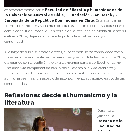
colaborativamente por la
Facultad de Filosofía y Humanidades de
la Universidad Austral de Chile
, la
Fundación Juan Bosch
y la
Embajada de la República Dominicana en Chile
. Esta alianza ha
permitido mantener viva la memoria del escritor, intelectual y expresidente
dominicano Juan Bosch, quien residió en la localidad de Niebla durante su
exilio en Chile, dejando una huella profunda en el territorio y su
comunidad.
A lo largo de sus distintas ediciones, el certamen se ha consolidado como
un espacio de encuentro entre narrativas y sensibilidades del sur de Chile,
dialogando con la tradición literaria latinoamericana que Bosch encarnó:
una escritura comprometida con lo social, atenta a la vida cotidiana y
profundamente humanista. La ceremonia permitió renovar ese vínculo y
abrir, una vez más, un espacio de reconocimiento al trabajo creativo de las
comunidades.
Reflexiones desde el humanismo y la
literatura
Durante la
jornada, la
Decana de la
Facultad de