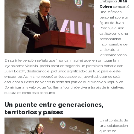
Embajador
Juan
Cohen
compartió
una reflexión
personal sobre la
figura de Juan
Bosch, a quien
calificó como una
personalidad
incomparable de
la literatura
latinoamericana.
En su intervención señaló que “nunca imaginé que, en un lugar tan
lejano como Valdivia, podría estar entregando un premio en honor a don
Juan Bosch”, destacando el profundo significado que tuvo para él este
encuentro. Asimismo, recordó anécdotas de su juventud, cuando solía
escuchar a Bosch hablar en la sede del partido que fundó en República
Dominicana, y valoró que “su llama” continúe viva a través de iniciativas
culturales como este concurso.
Un puente entre generaciones,
territorios y países
En el contexto de
una colaboración
que se ha