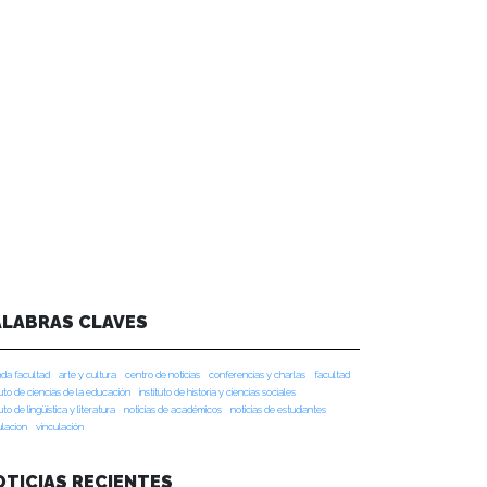
ALABRAS CLAVES
da facultad
arte y cultura
centro de noticias
conferencias y charlas
facultad
tuto de ciencias de la educación
instituto de historia y ciencias sociales
tuto de lingüística y literatura
noticias de académicos
noticias de estudiantes
ulacion
vinculación
OTICIAS RECIENTES