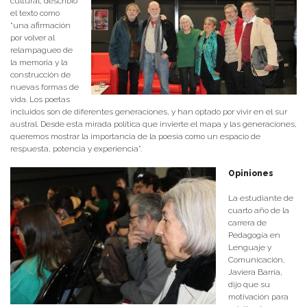
cultural, describió
el texto como
“una afirmación
por volver al
relampagueo de
la memoria y la
construcción de
nuevas formas de
vida. Los poetas
incluidos son de diferentes generaciones, y han optado por vivir en el sur
austral. Desde esta mirada política que invierte el mapa y las generaciones,
queremos mostrar la importancia de la poesía como un espacio de
respuesta, potencia y experiencia”.
Opiniones
La estudiante de
cuarto año de la
carrera de
Pedagogía en
Lenguaje y
Comunicación,
Javiera Barría,
dijo que su
motivación para