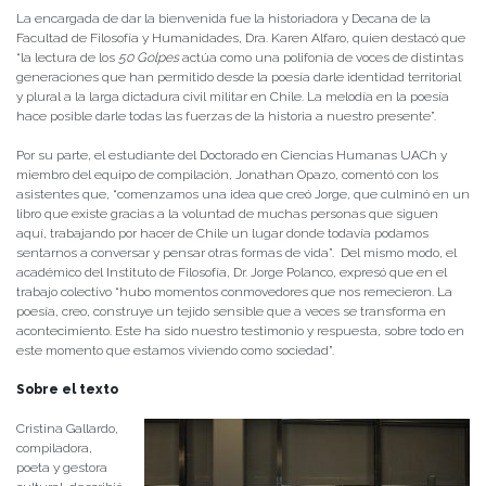
La encargada de dar la bienvenida fue la historiadora y Decana de la
Facultad de Filosofía y Humanidades, Dra. Karen Alfaro, quien destacó que
“la lectura de los
50 Golpes
actúa como una polifonía de voces de distintas
generaciones que han permitido desde la poesía darle identidad territorial
y plural a la larga dictadura civil militar en Chile. La melodía en la poesía
hace posible darle todas las fuerzas de la historia a nuestro presente”.
Por su parte, el estudiante del Doctorado en Ciencias Humanas UACh y
miembro del equipo de compilación, Jonathan Opazo, comentó con los
asistentes que, “comenzamos una idea que creó Jorge, que culminó en un
libro que existe gracias a la voluntad de muchas personas que siguen
aquí, trabajando por hacer de Chile un lugar donde todavía podamos
sentarnos a conversar y pensar otras formas de vida”. Del mismo modo, el
académico del Instituto de Filosofía, Dr. Jorge Polanco, expresó que en el
trabajo colectivo “hubo momentos conmovedores que nos remecieron. La
poesía, creo, construye un tejido sensible que a veces se transforma en
acontecimiento. Este ha sido nuestro testimonio y respuesta, sobre todo en
este momento que estamos viviendo como sociedad”.
Sobre el texto
Cristina Gallardo,
compiladora,
poeta y gestora