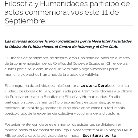
Filosofía y Humanidades participó de
actos conmemorativos este 11 de
Septiembre
Publicado el
11/09/2023
- Facultad de Filosofía y Humanidades
Las diversas acciones fueron organizadas por
la Mesa Inter Facultades,
la Oficina de Publicaciones, el Centro de Idiomas y el Cine Club.
El lunes 11 de septiembre, se desarrollaron una serie de hitos en el marco
de la conmemoración de los 50 años del Golpe de Estado en Chile, de las
cuales participó la comunidad universitaria y organizaciones por la
memoria y derechos humanos de la ciudad de Valdivia.
El cronograma de actividades inició con una
Lectura Coral
del libro “La
ciudad”, de Gonzalo Millán, organizada por el Centro de Idiomas y la Oficina
de Publicaciones de la Facultad de Filosofía y Humanidades. En ella,
participaron colectivamente 17 profesoras/es y estudiantes, quienes
recitaron un total de 34 poemas que se posicionan como un testimonio
poético crudo de la experiencia colectiva y cotidiana de la dictadura.
Posteriormente, con claveles en mano, los asistentes se dirigieron en
romería hacia el Memorial de Isla Teja ubicado frente al Aula Magna UACh.
Allí, se llevó a cabo la actividad denominada
“Escrituras por la