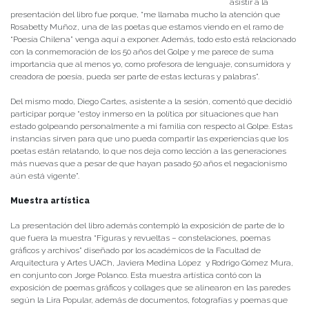
asistir a la
presentación del libro fue porque, “me llamaba mucho la atención que
Rosabetty Muñoz, una de las poetas que estamos viendo en el ramo de
“Poesía Chilena” venga aquí a exponer. Además, todo esto está relacionado
con la conmemoración de los 50 años del Golpe y me parece de suma
importancia que al menos yo, como profesora de lenguaje, consumidora y
creadora de poesía, pueda ser parte de estas lecturas y palabras”.
Del mismo modo, Diego Cartes, asistente a la sesión, comentó que decidió
participar porque “estoy inmerso en la política por situaciones que han
estado golpeando personalmente a mi familia con respecto al Golpe. Estas
instancias sirven para que uno pueda compartir las experiencias que los
poetas están relatando, lo que nos deja como lección a las generaciones
más nuevas que a pesar de que hayan pasado 50 años el negacionismo
aún está vigente”.
Muestra artística
La presentación del libro además contempló la exposición de parte de lo
que fuera la muestra “Figuras y revueltas – constelaciones, poemas
gráficos y archivos” diseñado por los académicos de la Facultad de
Arquitectura y Artes UACh, Javiera Medina López y Rodrigo Gómez Mura,
en conjunto con Jorge Polanco. Esta muestra artística contó con la
exposición de poemas gráficos y collages que se alinearon en las paredes
según la Lira Popular, además de documentos, fotografías y poemas que