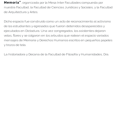
Memoria”
, organizada por la Mesa Inter Facultades compuesta por
nuestra Facultad, la Facultad de Ciencias Jurídicas y Sociales, y la Facultad
de Arquitectura y Artes.
Dicho espacio fue construido como un acto de reconocimiento al activismo
de los estudiantes y egresados que fueron detenidos desaparecidos y
ejecutados en Dictadura. Una vez congregados, los asistentes dejaron
velas, flores y se colgaron en los arbustos que rodean el espacio variados
mensajes de Memoria y Derechos Humanos escritos en pequeños papeles
y trozos de tela.
La historiadora y Decana de la Facultad de Filosofía y Humanidades, Dra.
Karen Alfaro Monsalve, destacó sobre las acciones de memoria que,
“hemos desarrollado actividades fundamentalmente en torno a relevar la
historia y la vida de estos estudiantes. Se convocó a la plaza de la memoria
de la Universidad, donde se encuentra el registro de los nombres de los
estudiantes víctimas de las violaciones a los derechos humanos y nos
tomamos un minuto para reflexionar sobre el pasado reciente, sobre la vida
de los jóvenes -que en su mayoría tenían 25 años-, de quienes gran parte
de su historia se cruza también con la de nuestra institución”.
Por último, en las dependencias del Cine Club UACh, se realizó el estreno
de dos visionados. El estreno en Chile del primer visionado,
“Chileans of
the North”
(2023)
, se realizó en colaboración con la Dirección Museológica
y la Escuela de Historia y Ciencias Sociales de la UACh. El documental