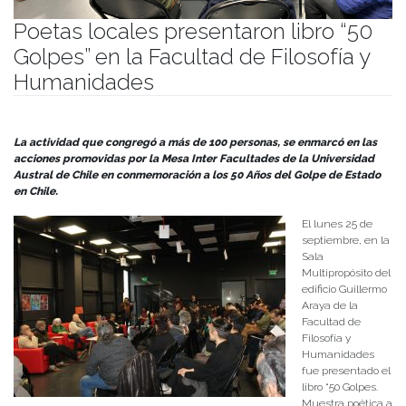
Poetas locales presentaron libro “50
Golpes” en la Facultad de Filosofía y
Humanidades
Publicado el
26/09/2023
- Facultad de Filosofía y Humanidades
La actividad que congregó a más de 100 personas, se enmarcó en las
acciones promovidas por la Mesa Inter Facultades de la Universidad
Austral de Chile en conmemoración a los 50 Años del Golpe de Estado
en Chile.
El lunes 25 de
septiembre, en la
Sala
Multipropósito del
edificio Guillermo
Araya de la
Facultad de
Filosofía y
Humanidades
fue presentado el
libro “50 Golpes.
Muestra poética a