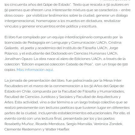
los cincuenta años del Golpe de Estado”. Texto que rescata a 50 autores en
50 poemas que ofrecen una interesante mixtura que se caracteriza – entre
otras cosas- por visibilizar testimonios sobre la ciudad, generar un diálogo
intergeneracional, homenajear a los muertos en dictadura, revitalizar
vínculos y generar encuentros entre política y escritura.
El libro fue compilado por un equipo interdisciplinario compuesto por la
licenciada de Pedagogía en Lenguaje y Comunicación UACh, Cristina
Gallardo, el poeta y académico del Instituto de Filosofía UACh, Jorge
Polanco, y el estudiante del Doctorado en Ciencias Humanas UACh,
Jonathan Opazo. La obra nace al alero de Ediciones UACh, a través de la
colección “Edición especial colección Caballo de Proa”, con un tiraje de 500
copias.
Más información aquí.
La jornada de presentación del libro, fue patrocinada por la Mesa Inter
Facultades en el marco de la conmemoración a los 50 Años del Golpe de
Estado en Chile, compuesta por la Facultad de Filosofía y Humanidades,
Facultad de Ciencias Jurídicas y Sociales y Facultad de Arquitectura y
Artes. Esta actividad, vino a dar término a un largo trabajo colectivo que se
realizó previamente con lecturas poéticas que tuvieron lugar en diferentes
partes de la ciudad, incluyendo establecimientos educacionales. Por ello, el
evento contó con una lectura final, presentada por los y las poetas
Rosabetty Muñoz, Ricardo Mendoza, Sergio Mansilla, Verónica Zondek,
Clemente Riedemann y Walter Hoefler.