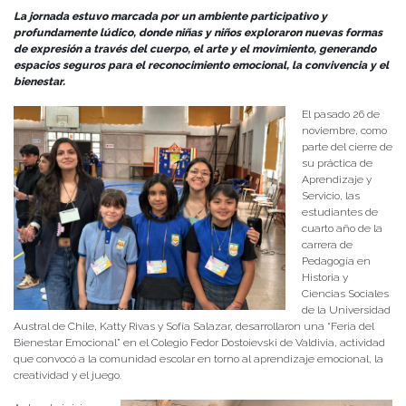
La jornada estuvo marcada por un ambiente participativo y
profundamente lúdico, donde niñas y niños exploraron nuevas formas
de expresión a través del cuerpo, el arte y el movimiento, generando
espacios seguros para el reconocimiento emocional, la convivencia y el
bienestar.
El pasado 26 de
noviembre, como
parte del cierre de
su práctica de
Aprendizaje y
Servicio, las
estudiantes de
cuarto año de la
carrera de
Pedagogía en
Historia y
Ciencias Sociales
de la Universidad
Austral de Chile, Katty Rivas y Sofía Salazar, desarrollaron una “Feria del
Bienestar Emocional” en el Colegio Fedor Dostoievski de Valdivia, actividad
que convocó a la comunidad escolar en torno al aprendizaje emocional, la
creatividad y el juego.