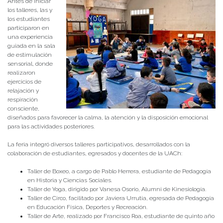
Antes de iniciar
los talleres, las y
los estudiantes
participaron en
una experiencia
guiada en la sala
de estimulación
sensorial, donde
realizaron
ejercicios de
relajación y
respiración
consciente,
diseñados para favorecer la calma, la atención y la disposición emocional
para las actividades posteriores.
La feria integró diversos talleres participativos, desarrollados con la
colaboración de estudiantes, egresados y docentes de la UACh:
Taller de Boxeo, a cargo de Pablo Herrera, estudiante de Pedagogía
en Historia y Ciencias Sociales.
Taller de Yoga, dirigido por Vanesa Osorio, Alumni de Kinesiología.
Taller de Circo, facilitado por Javiera Urrutia, egresada de Pedagogía
en Educación Física, Deportes y Recreación.
Taller de Arte, realizado por Francisco Roa, estudiante de quinto año