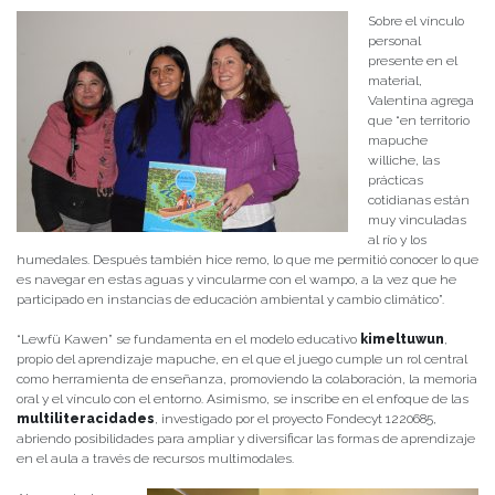
Sobre el vínculo
personal
presente en el
material,
Valentina agrega
que “en territorio
mapuche
williche, las
prácticas
cotidianas están
muy vinculadas
al río y los
humedales. Después también hice remo, lo que me permitió conocer lo que
es navegar en estas aguas y vincularme con el wampo, a la vez que he
participado en instancias de educación ambiental y cambio climático”.
“Lewfü Kawen” se fundamenta en el modelo educativo
kimeltuwun
,
propio del aprendizaje mapuche, en el que el juego cumple un rol central
como herramienta de enseñanza, promoviendo la colaboración, la memoria
oral y el vínculo con el entorno. Asimismo, se inscribe en el enfoque de las
multiliteracidades
, investigado por el proyecto Fondecyt 1220685,
abriendo posibilidades para ampliar y diversificar las formas de aprendizaje
en el aula a través de recursos multimodales.