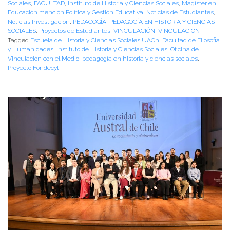
Sociales
,
FACULTAD
,
Instituto de Historia y Ciencias Sociales
,
Magíster en
Educación mención Política y Gestión Educativa
,
Noticias de Estudiantes
,
Noticias Investigación
,
PEDAGOGÍA
,
PEDAGOGÍA EN HISTORIA Y CIENCIAS
SOCIALES
,
Proyectos de Estudiantes
,
VINCULACIÓN
,
VINCULACION
|
Tagged
Escuela de Historia y Ciencias Sociales UACh
,
Facultad de Filosofia
y Humanidades
,
Instituto de Historia y Ciencias Sociales
,
Oficina de
Vinculación con el Medio
,
pedagogía en historia y ciencias sociales
,
Proyecto Fondecyt