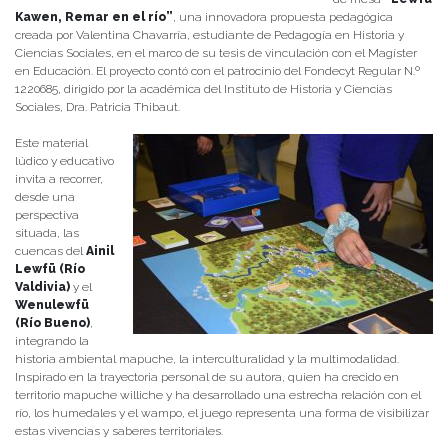
Kawen, Remar en el río”
, una innovadora propuesta pedagógica
creada por Valentina Chavarría, estudiante de Pedagogía en Historia y
Ciencias Sociales, en el marco de su tesis de vinculación con el Magíster
en Educación. El proyecto contó con el patrocinio del Fondecyt Regular N.º
1220685, dirigido por la académica del Instituto de Historia y Ciencias
Sociales, Dra. Patricia Thibaut.
Este material
lúdico y educativo
invita a recorrer,
desde una
perspectiva
situada, las
cuencas del
Ainil
Lewfü (Río
Valdivia)
y el
Wenulewfü
(Río Bueno)
,
integrando la
historia ambiental mapuche, la interculturalidad y la multimodalidad.
Inspirado en la trayectoria personal de su autora, quien ha crecido en
territorio mapuche williche y ha desarrollado una estrecha relación con el
río, los humedales y el wampo, el juego representa una forma de visibilizar
estas vivencias y saberes territoriales.