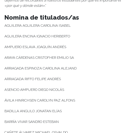
dejemos de recordarles a nuestros estudiantes por qué es importante el
«por qué y dónde están»”.
Nomina de titulados/as
AGUILERA AGUILERA CAROLINA ISABEL
AGUILERA ENCINA IGNACIO HERIBERTO
AMPUERO ESLAVA JOAQUÍN ANDRÉS
ARAYA CÁRDENAS CRISTOFHER EMILIO SA
ARRIAGADA ESPINOZA CAROLINA ALEJAND
ARRIAGADA RIFFO FELIPE ANDRÉS
ASENCIO AMPUERO DIEGO NICOLÁS
ÁVILA HINRICHSEN CAROLYN PAZ ALFONS
BADILLA ANGULO JONATAN ELÍAS
BARRÍA VIVAR SANDRO ESTEBAN
CAÑETE ÁLVAREZ MICHAEL OSVALDO