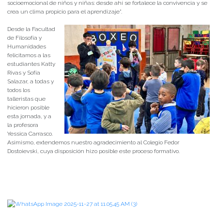
socioemocional de niños y niñas: desde ahí se fortalece la convivencia y se
crea un clima propicio para el aprendizaje”.
Desde la Facultad
de Filosofía y
Humanidades
felicitamos a las
estudiantes Katty
Rivas y Sofía
Salazar, a todas y
todos los
talleristas que
hicieron posible
esta jornada, y a
la profesora
Yessica Carrasco.
Asimismo, extendemos nuestro agradecimiento al Colegio Fedor
Dostoievski, cuya disposición hizo posible este proceso formativo.