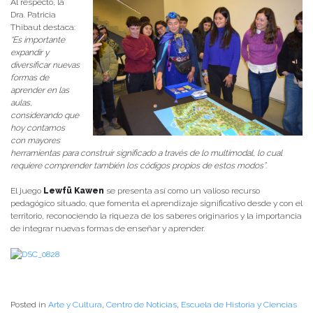
Al respecto, la
Dra. Patricia
Thibaut destaca:
“Es importante
expandir y
diversificar nuevas
formas de
aprender en las
aulas,
considerando que
hoy contamos
con mayores
herramientas para construir significado a través de lo multimodal, lo cual
requiere comprender también los códigos propios de estos modos”
.
El juego
Lewfü Kawen
se presenta así como un valioso recurso
pedagógico situado, que fomenta el aprendizaje significativo desde y con el
territorio, reconociendo la riqueza de los saberes originarios y la importancia
de integrar nuevas formas de enseñar y aprender.
Posted in
Arte y Cultura
,
Centro de Noticias
,
Escuela de Historia y Ciencias