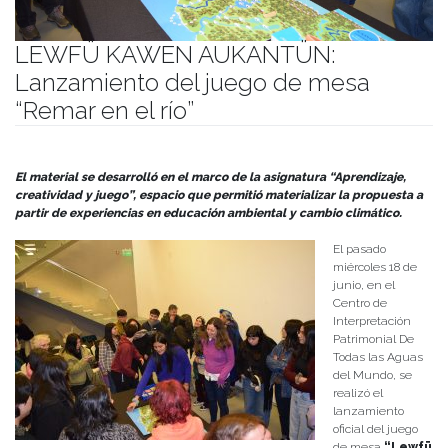
LEWFÜ KAWEN AUKANTÜN:
Lanzamiento del juego de mesa
“Remar en el río”
Publicado el
25/06/2025
- Facultad de Filosofía y Humanidades
El material se desarrolló en el marco de la asignatura “Aprendizaje,
creatividad y juego”, espacio que permitió materializar la propuesta a
partir de experiencias en educación ambiental y cambio climático.
El pasado
miércoles 18 de
junio, en el
Centro de
Interpretación
Patrimonial De
Todas las Aguas
del Mundo, se
realizó el
lanzamiento
oficial del juego
de mesa
“Lewfü