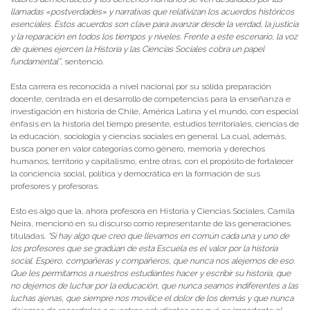
llamadas «postverdades» y narrativas que relativizan los acuerdos históricos
esenciales. Estos acuerdos son clave para avanzar desde la verdad, la justicia
y la reparación en todos los tiempos y niveles. Frente a este escenario, la voz
de quienes ejercen la Historia y las Ciencias Sociales cobra un papel
fundamental”
, sentenció.
Esta carrera es reconocida a nivel nacional por su sólida preparación
docente, centrada en el desarrollo de competencias para la enseñanza e
investigación en historia de Chile, América Latina y el mundo, con especial
énfasis en la historia del tiempo presente, estudios territoriales, ciencias de
la educación, sociología y ciencias sociales en general. La cual, además,
busca poner en valor categorías como género, memoria y derechos
humanos, territorio y capitalismo, entre otras, con el propósito de fortalecer
la conciencia social, política y democrática en la formación de sus
profesores y profesoras.
Esto es algo que la, ahora profesora en Historia y Ciencias Sociales, Camila
Neira, mencionó en su discurso como representante de las generaciones
tituladas.
“Si hay algo que creo que llevamos en común cada una y uno de
los profesores que se gradúan de esta Escuela es el valor por la historia
social. Espero, compañeras y compañeros, que nunca nos alejemos de eso.
Que les permitamos a nuestros estudiantes hacer y escribir su historia, que
no dejemos de luchar por la educación, que nunca seamos indiferentes a las
luchas ajenas, que siempre nos movilice el dolor de los demás y que nunca