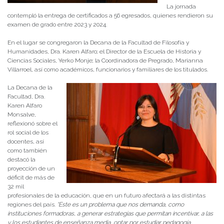
La jornada
contempló la entrega de certificados a 56 egresados, quienes rendieron su
examen de grado entre 2023 y 2024.
En el lugar se congregaron la Decana de la Facultad de Filosofía y
Humanidades, Dra. Karen Alfaro; el Director de la Escuela de Historia y
Ciencias Sociales, Yerko Monje; la Coordinadora de Pregrado, Marianna
Villarroel, así como académicos, funcionarios y familiares de los titulados.
La Decana de la
Facultad, Dra.
Karen Alfaro
Monsalve,
reflexionó sobre el
rol social de los
docentes, así
como también
destacó la
proyección de un
déficit de más de
32 mil
profesionales de la educación, que en un futuro afectará a las distintas
regiones del país.
“Este es un problema que nos demanda, como
instituciones formadoras, a generar estrategias que permitan incentivar, a las
y los estudiantes de enseñanza media, optar por estudiar pedagogía.