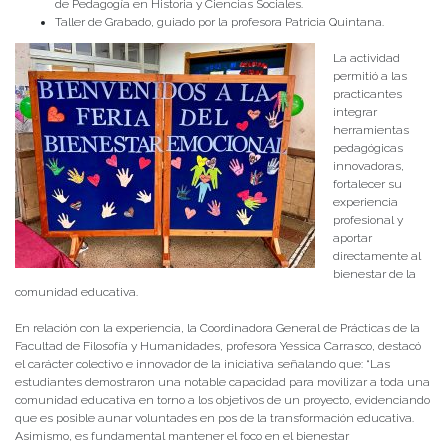
de Pedagogía en Historia y Ciencias Sociales.
Taller de Grabado, guiado por la profesora Patricia Quintana.
La actividad
permitió a las
practicantes
integrar
herramientas
pedagógicas
innovadoras,
fortalecer su
experiencia
profesional y
aportar
directamente al
bienestar de la
comunidad educativa.
En relación con la experiencia, la Coordinadora General de Prácticas de la
Facultad de Filosofía y Humanidades, profesora Yessica Carrasco, destacó
el carácter colectivo e innovador de la iniciativa señalando que: “Las
estudiantes demostraron una notable capacidad para movilizar a toda una
comunidad educativa en torno a los objetivos de un proyecto, evidenciando
que es posible aunar voluntades en pos de la transformación educativa.
Asimismo, es fundamental mantener el foco en el bienestar