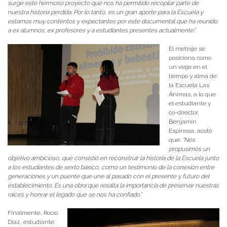
surge este hermoso proyecto que nos ha permitido recopilar parte de
nuestra historia perdida. Por lo tanto, es un gran aporte para la Escuela y
estamos muy contentos y expectantes por este documental que ha reunido
a ex alumnos, ex profesores y a estudiantes presentes actualmente”.
El metraje se
posiciona como
un viaje en el
tiempo y alma de
la Escuela Las
Ánimas, a lo que
el estudiante y
co-director,
Benjamín
Espinosa, acotó
que:
“Nos
propusimos un
objetivo ambicioso, que consistió en reconstruir la historia de la Escuela junto
a los estudiantes de sexto básico, como un testimonio de la conexión entre
generaciones y un puente que une al pasado con el presente y futuro del
establecimiento. Es una obra que resalta la importancia de preservar nuestras
raíces y honrar el legado que se nos ha confiado”.
Finalmente, Rocío
Díaz, estudiante