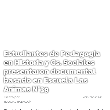
Estudiantes de Pedagogía
en Historia y Cs. Sociales
presentaron documental
basado en Escuela Las
Animas N°39
Escrito por:
Monserrat Soto Sotomayor | 07/12/2023 |
#CENTRO #CINE
#FACULTAD #PEDAGOGÍA