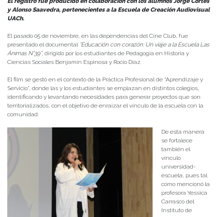
El registro fue producido en colaboración con los alumnos Jorge Cortes
y Alonso Saavedra, pertenecientes a la Escuela de Creación Audiovisual
UACh.
El pasado 05 de noviembre, en las dependencias del Cine Club, fue
presentado el documental
“Educación con corazón: Un viaje a la Escuela Las
Ánimas N°39”
, dirigido por los estudiantes de Pedagogía en Historia y
Ciencias Sociales Benjamín Espinosa y Rocío Díaz.
El film se gestó en el contexto de la Práctica Profesional de “Aprendizaje y
Servicio”, donde las y los estudiantes se emplazan en distintos colegios,
identificando y levantando necesidades para generar proyectos que son
territorializados, con el objetivo de enraizar el vínculo de la escuela con la
comunidad.
De esta manera
se fortalece
también el
vínculo
universidad-
escuela, pues tal
como mencionó la
profesora Yessica
Carrasco del
Instituto de