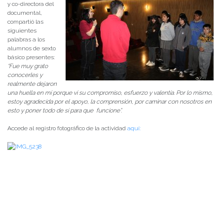
y co-directora del
documental,
compartió las
siguientes
palabras a los
alumnos de sexto
básico presentes:
“Fue muy grato
conocerles y
realmente dejaron
una huella en mí porque vi su compromiso, esfuerzo y valentía. Por lo mismo,
estoy agradecida por el apoyo, la comprensión, por caminar con nosotros en
esto y poner todo de sí para que funcione”.
Accede al registro fotográfico de la actividad
aquí: