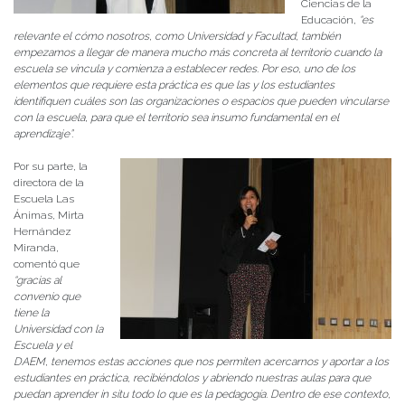
Ciencias de la
Educación,
“e
s
relevante el cómo nosotros, como Universidad y Facultad, también
empezamos a llegar de manera mucho más concreta al territorio cuando la
escuela se vincula y comienza a establecer redes. Por eso, uno de los
elementos que requiere esta práctica es que las y los estudiantes
identifiquen cuáles son las organizaciones o espacios que pueden vincularse
con la escuela, para que el territorio sea insumo fundamental en el
aprendizaje”.
Por su parte, la
directora de la
Escuela Las
Ánimas, Mirta
Hernández
Miranda,
comentó que
“gracias al
convenio que
tiene la
Universidad con la
Escuela y el
DAEM, tenemos estas acciones que nos permiten acercarnos y aportar a los
estudiantes en práctica, recibiéndolos y abriendo nuestras aulas para que
puedan aprender in situ todo lo que es la pedagogía. Dentro de ese contexto,