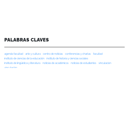
PALABRAS CLAVES
agenda facultad
arte y cultura
centro de noticias
conferencias y charlas
facultad
instituto de ciencias de la educación
instituto de historia y ciencias sociales
instituto de lingüística y literatura
noticias de académicos
noticias de estudiantes
vinculacion
vinculación
NOTICIAS RECIENTES