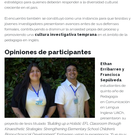
estratégico para quienes deberán responder a la diversidad cultural
creciente en el país.
El encuentro también se constituyó como una instancia para que tesistas y
jóvenes investigadores presentaran avances antes de sus defensas
formales, contribuyendo a disminuir la ansiedad propia del proceso y
promoviendo una
cultura investigativa temprana
en el ámbito de la
pedagogía en inglés.
Opiniones de participantes
Ethan
Erribarren y
Francisca
Sepúlveda
,
estudiantes de
quinto año de
Pedagogía
en Comunicación
en Lengua
Inglesa UACh,
presentaron su
proyecto de tesis titulado
“Building up a Holistic EFL Classroom through
Kinaesthetic Strategies: Strengthening Elementary School Children’s
Biopsychosocial Development”
. Erribarren valoró la experiencia: “Fue muy