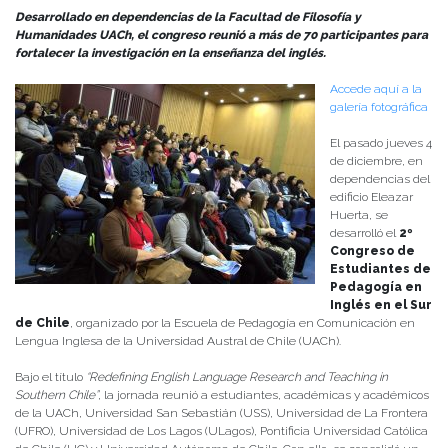
Desarrollado en dependencias de la Facultad de Filosofía y
Humanidades UACh, el congreso reunió a más de 70 participantes para
fortalecer la investigación en la enseñanza del inglés.
Accede aquí a la
galería fotográfica
El pasado jueves 4
de diciembre, en
dependencias del
edificio Eleazar
Huerta, se
desarrolló el
2º
Congreso de
Estudiantes de
Pedagogía en
Inglés en el Sur
de Chile
, organizado por la Escuela de Pedagogía en Comunicación en
Lengua Inglesa de la Universidad Austral de Chile (UACh).
Bajo el título
“Redefining English Language Research and Teaching in
Southern Chile”
, la jornada reunió a estudiantes, académicas y académicos
de la UACh, Universidad San Sebastián (USS), Universidad de La Frontera
(UFRO), Universidad de Los Lagos (ULagos), Pontificia Universidad Católica