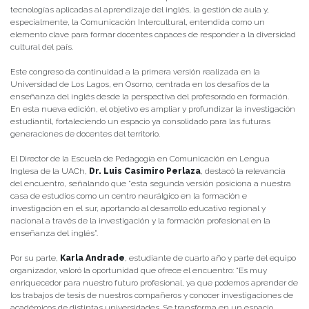
tecnologías aplicadas al aprendizaje del inglés, la gestión de aula y,
especialmente, la Comunicación Intercultural, entendida como un
elemento clave para formar docentes capaces de responder a la diversidad
cultural del país.
Este congreso da continuidad a la primera versión realizada en la
Universidad de Los Lagos, en Osorno, centrada en los desafíos de la
enseñanza del inglés desde la perspectiva del profesorado en formación.
En esta nueva edición, el objetivo es ampliar y profundizar la investigación
estudiantil, fortaleciendo un espacio ya consolidado para las futuras
generaciones de docentes del territorio.
El Director de la Escuela de Pedagogía en Comunicación en Lengua
Inglesa de la UACh,
Dr. Luis Casimiro Perlaza
, destacó la relevancia
del encuentro, señalando que “esta segunda versión posiciona a nuestra
casa de estudios como un centro neurálgico en la formación e
investigación en el sur, aportando al desarrollo educativo regional y
nacional a través de la investigación y la formación profesional en la
enseñanza del inglés”.
Por su parte,
Karla Andrade
, estudiante de cuarto año y parte del equipo
organizador, valoró la oportunidad que ofrece el encuentro: “Es muy
enriquecedor para nuestro futuro profesional, ya que podemos aprender de
los trabajos de tesis de nuestros compañeros y conocer investigaciones de
académicos de distintas universidades. Se transforma en un espacio