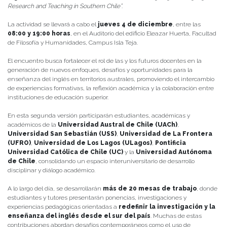
Research and Teaching in Southern Chile”
.
La actividad se llevará a cabo el
jueves 4 de diciembre
, entre las
08:00 y 19:00 horas
, en el Auditorio del edificio Eleazar Huerta, Facultad
de Filosofía y Humanidades, Campus Isla Teja.
El encuentro busca fortalecer el rol de las y los futuros docentes en la
generación de nuevos enfoques, desafíos y oportunidades para la
enseñanza del inglés en territorios australes, promoviendo el intercambio
de experiencias formativas, la reflexión académica y la colaboración entre
instituciones de educación superior.
En esta segunda versión participarán estudiantes, académicas y
académicos de la
Universidad Austral de Chile (UACh)
,
Universidad San Sebastián (USS)
,
Universidad de La Frontera
(UFRO)
,
Universidad de Los Lagos (ULagos)
,
Pontificia
Universidad Católica de Chile (UC)
y la
Universidad Autónoma
de Chile
, consolidando un espacio interuniversitario de desarrollo
disciplinar y diálogo académico.
A lo largo del día, se desarrollarán
más de 20 mesas de trabajo
, donde
estudiantes y tutores presentarán ponencias, investigaciones y
experiencias pedagógicas orientadas a
redefinir la investigación y la
enseñanza del inglés desde el sur del país
. Muchas de estas
contribuciones abordan desafíos contemporáneos como el uso de