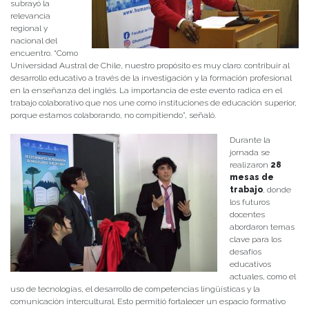
subrayó la
relevancia
regional y
nacional del
encuentro. “Como
Universidad Austral de Chile, nuestro propósito es muy claro: contribuir al
desarrollo educativo a través de la investigación y la formación profesional
en la enseñanza del inglés. La importancia de este evento radica en el
trabajo colaborativo que nos une como instituciones de educación superior,
porque estamos colaborando, no compitiendo”, señaló.
Durante la
jornada se
realizaron
28
mesas de
trabajo
, donde
los futuros
docentes
abordaron temas
clave para los
desafíos
educativos
actuales, como el
uso de tecnologías, el desarrollo de competencias lingüísticas y la
comunicación intercultural. Esto permitió fortalecer un espacio formativo