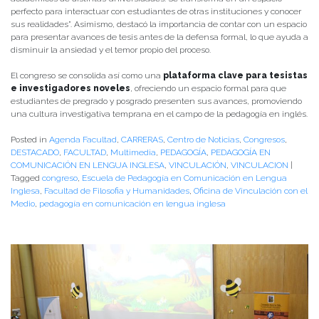
perfecto para interactuar con estudiantes de otras instituciones y conocer
sus realidades”. Asimismo, destacó la importancia de contar con un espacio
para presentar avances de tesis antes de la defensa formal, lo que ayuda a
disminuir la ansiedad y el temor propio del proceso.
El congreso se consolida así como una
plataforma clave para tesistas
e investigadores noveles
, ofreciendo un espacio formal para que
estudiantes de pregrado y posgrado presenten sus avances, promoviendo
una cultura investigativa temprana en el campo de la pedagogía en inglés.
Posted in
Agenda Facultad
,
CARRERAS
,
Centro de Noticias
,
Congresos
,
DESTACADO
,
FACULTAD
,
Multimedia
,
PEDAGOGÍA
,
PEDAGOGÍA EN
COMUNICACIÓN EN LENGUA INGLESA
,
VINCULACIÓN
,
VINCULACION
|
Tagged
congreso
,
Escuela de Pedagogía en Comunicación en Lengua
Inglesa
,
Facultad de Filosofia y Humanidades
,
Oficina de Vinculación con el
Medio
,
pedagogía en comunicación en lengua inglesa