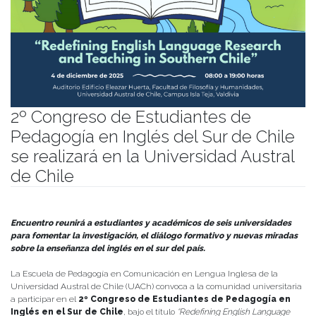
2º Congreso de Estudiantes de
Pedagogía en Inglés del Sur de Chile
se realizará en la Universidad Austral
de Chile
Publicado el
28/11/2025
- Facultad de Filosofía y Humanidades
Encuentro reunirá a estudiantes y académicos de seis universidades
para fomentar la investigación, el diálogo formativo y nuevas miradas
sobre la enseñanza del inglés en el sur del país.
La Escuela de Pedagogía en Comunicación en Lengua Inglesa de la
Universidad Austral de Chile (UACh) convoca a la comunidad universitaria
a participar en el
2º Congreso de Estudiantes de Pedagogía en
Inglés en el Sur de Chile
, bajo el título
“Redefining English Language