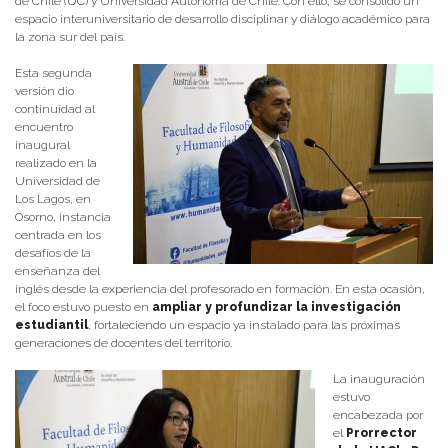
de Chile (UC) y Universidad Autónoma de Chile. Con ello, se consolidó un
espacio interuniversitario de desarrollo disciplinar y diálogo académico para
la zona sur del país.
Esta segunda
versión dio
continuidad al
encuentro
inaugural
realizado en la
Universidad de
Los Lagos, en
Osorno, instancia
centrada en los
desafíos de la
enseñanza del
inglés desde la experiencia del profesorado en formación. En esta ocasión,
el foco estuvo puesto en
ampliar y profundizar la investigación
estudiantil
, fortaleciendo un espacio ya instalado para las próximas
generaciones de docentes del territorio.
La inauguración
estuvo
encabezada por
el
Prorrector