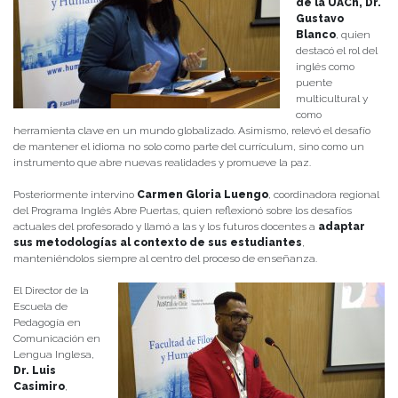
de la UACh, Dr.
Gustavo
Blanco
, quien
destacó el rol del
inglés como
puente
multicultural y
como
herramienta clave en un mundo globalizado. Asimismo, relevó el desafío
de mantener el idioma no solo como parte del currículum, sino como un
instrumento que abre nuevas realidades y promueve la paz.
Posteriormente intervino
Carmen Gloria Luengo
, coordinadora regional
del Programa Inglés Abre Puertas, quien reflexionó sobre los desafíos
actuales del profesorado y llamó a las y los futuros docentes a
adaptar
sus metodologías al contexto de sus estudiantes
,
manteniéndolos siempre al centro del proceso de enseñanza.
El Director de la
Escuela de
Pedagogía en
Comunicación en
Lengua Inglesa,
Dr. Luis
Casimiro
,