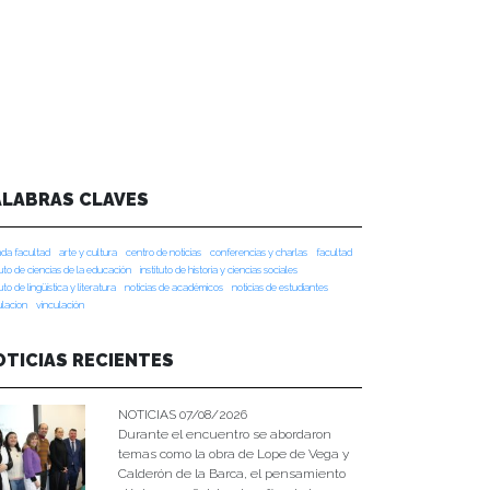
ALABRAS CLAVES
da facultad
arte y cultura
centro de noticias
conferencias y charlas
facultad
tuto de ciencias de la educación
instituto de historia y ciencias sociales
tuto de lingüística y literatura
noticias de académicos
noticias de estudiantes
ulacion
vinculación
OTICIAS RECIENTES
NOTICIAS 07/08/2026
Durante el encuentro se abordaron
temas como la obra de Lope de Vega y
Calderón de la Barca, el pensamiento