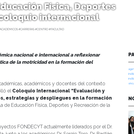
ducación Física, Deportes
coloquio internacional
ACADÉMICOS #CARRERAS #CENTRO #FACULTAD
P
mica nacional e internacional a reflexionar
tica de la motricidad en la formación del
agen
insti
insti
 académicas, académicos y docentes del contexto
vinc
lló el
Coloquio Internacional “Evaluación y
s, estrategias y despliegues en la formación
N
la de Educación Física, Deportes y Recreación de la
proyectos FONDECYT actualmente liderados por el Dr.
a, junto a los académicos Dr. Sergio Toro, Dr. Bastián