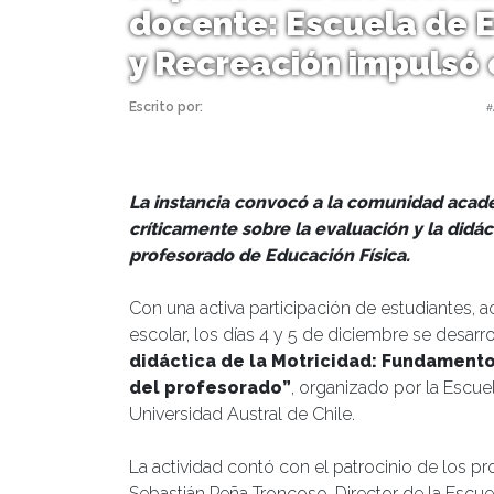
docente: Escuela de E
y Recreación impulsó 
Escrito por:
Monserrat Soto Sotomayor | 23/12/2025 |
#
La instancia convocó a la comunidad acadé
críticamente sobre la evaluación y la didác
profesorado de Educación Física.
Con una activa participación de estudiantes,
escolar, los días 4 y 5 de diciembre se desarro
didáctica de la Motricidad: Fundamento
del profesorado”
, organizado por la Escue
Universidad Austral de Chile.
La actividad contó con el patrocinio de los 
Sebastián Peña Troncoso, Director de la Escuel