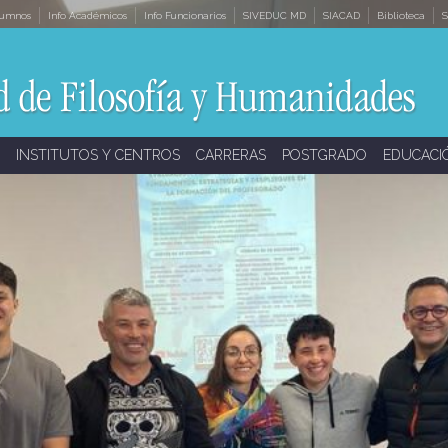
lumnos
Info Académicos
Info Funcionarios
SIVEDUC MD
SIACAD
Biblioteca
S
INSTITUTOS Y CENTROS
CARRERAS
POSTGRADO
EDUCACI