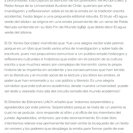
y profundidad. Esto capturó la atención de los profesores Yanko González y
Pedro Araya de la Universidad Austral de Chile, quienes por años
investigaron y reflexionaron sobre el rol de la errata en la tradición escrita
occidental, hasta llegar a una propuesta editorial robusta. El título «El agua
verde del idiota» se origina en una errata proveniente de un verso de Pablo
Neruda contenido en su libro Fin de Mundo (1969), que debió decir El agua
verde del idioma.
El Dr. Yanko González manifestó que “fue una alegría recibir este premio
porque es un libro que tardó varios años de investigación y sobre todo de
escritura, pues nos propusimos comunicar a un público amplio hallazgos y
reflexiones culturales e históricas que están en el corazón de la cultura
escrita y que muchas veces son complejas de transmitir, como la propia
historia de la imprenta en occidente y las consecuencias que han tenido
en la literatura y el mundo social de la lectura y los libros las erratas, el
poder que han encerrado y su uso político y literario. Es una alegría
constatar que este esfuerzo académico, desde nuestra universidad, puede
ser leído y valorado más allá del circuito cerrado del mundo académico”.
El Director de Ediciones UACh añadió que “estamos sorprendidos y
agradecidos por este premio. Sorprendidos porque se trata de un premio al
cual no se postula, sino responde al afán y al oficio de los miembros del
jurado. Agradecidos, entonces, por este reconocimiento. En este libro
intentamos relevar esa permanente tensión entre la búsqueda de un texto
sin errores y los poderes que despliega la errata para formar parte de ese