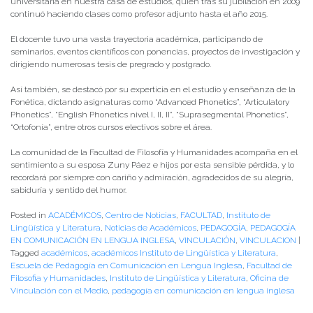
universitaria en nuestra casa de estudios, quien tras su jubilación en 2009
continuó haciendo clases como profesor adjunto hasta el año 2015.
El docente tuvo una vasta trayectoria académica, participando de
seminarios, eventos científicos con ponencias, proyectos de investigación y
dirigiendo numerosas tesis de pregrado y postgrado.
Así también, se destacó por su experticia en el estudio y enseñanza de la
Fonética, dictando asignaturas como “Advanced Phonetics”, “Articulatory
Phonetics”, “English Phonetics nivel I, II, II”, “Suprasegmental Phonetics”,
“Ortofonía”, entre otros cursos electivos sobre el área.
La comunidad de la Facultad de Filosofía y Humanidades acompaña en el
sentimiento a su esposa Zuny Páez e hijos por esta sensible pérdida, y lo
recordará por siempre con cariño y admiración, agradecidos de su alegría,
sabiduría y sentido del humor.
Posted in
ACADÉMICOS
,
Centro de Noticias
,
FACULTAD
,
Instituto de
Lingüística y Literatura
,
Noticias de Académicos
,
PEDAGOGÍA
,
PEDAGOGÍA
EN COMUNICACIÓN EN LENGUA INGLESA
,
VINCULACIÓN
,
VINCULACION
|
Tagged
académicos
,
académicos Instituto de Lingüística y Literatura
,
Escuela de Pedagogía en Comunicación en Lengua Inglesa
,
Facultad de
Filosofia y Humanidades
,
Instituto de Lingüística y Literatura
,
Oficina de
Vinculación con el Medio
,
pedagogía en comunicación en lengua inglesa