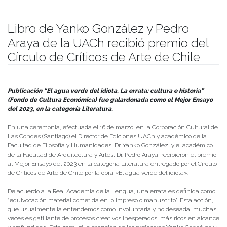
Libro de Yanko González y Pedro
Araya de la UACh recibió premio del
Círculo de Críticos de Arte de Chile
Publicado el
21/03/2024
- Facultad de Filosofía y Humanidades
Publicación “El agua verde del idiota. La errata: cultura e historia”
(Fondo de Cultura Económica) fue galardonada como el Mejor Ensayo
del 2023, en la categoría Literatura.
En una ceremonia, efectuada el 16 de marzo, en la Corporación Cultural de
Las Condes (Santiago) el Director de Ediciones UACh y académico de la
Facultad de Filosofía y Humanidades, Dr. Yanko González, y el académico
de la Facultad de Arquitectura y Artes, Dr. Pedro Araya, recibieron el premio
al Mejor Ensayo del 2023 en la categoría Literatura entregado por el Círculo
de Críticos de Arte de Chile por la obra «El agua verde del idiota».
De acuerdo a la Real Academia de la Lengua, una errata es definida como
“equivocación material cometida en lo impreso o manuscrito”. Esta acción,
que usualmente la entendemos como involuntaria y no deseada, muchas
veces es gatillante de procesos creativos inesperados, más ricos en alcance