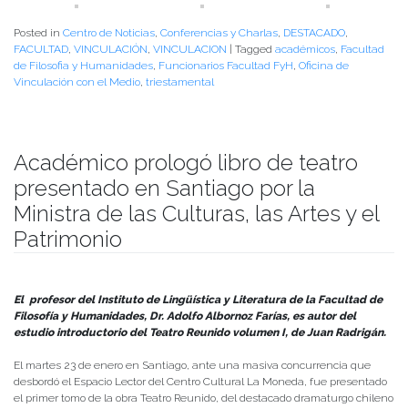
Posted in
Centro de Noticias
,
Conferencias y Charlas
,
DESTACADO
,
FACULTAD
,
VINCULACIÓN
,
VINCULACION
|
Tagged
académicos
,
Facultad
de Filosofia y Humanidades
,
Funcionarios Facultad FyH
,
Oficina de
Vinculación con el Medio
,
triestamental
Académico prologó libro de teatro
presentado en Santiago por la
Ministra de las Culturas, las Artes y el
Patrimonio
Publicado el
23/01/2024
- Facultad de Filosofía y Humanidades
El profesor del Instituto de Lingüística y Literatura de la Facultad de
Filosofía y Humanidades, Dr. Adolfo Albornoz Farías, es autor del
estudio introductorio del Teatro Reunido volumen I, de Juan Radrigán.
El martes 23 de enero en Santiago, ante una masiva concurrencia que
desbordó el Espacio Lector del Centro Cultural La Moneda, fue presentado
el primer tomo de la obra Teatro Reunido, del destacado dramaturgo chileno