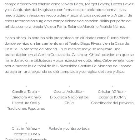
campo artístico del folklore como Violeta Parra, Margot Loyola, Héctor Pavez
y los Conjuntos del Magisterio conformados por profesores normalistas,
mediatizaron versiones recopiladas y reconstruidas del género. A partir de
estas referencias surgieron composiciones de canción-sirilla por parte de
artistas como la propia Violeta Parra, Rolando Alarcón o Patricio Manss.
Hasta ahora, la obra ha sido presentada en ciudades como Puerto Montt,
donde se hizo un lanzamiento en el Teatro Diego Rivera y en la Casa de
Castilla La Mancha de Madrid. En el mes de mayo se realizará una
presentación en el Centro Cultural de Castro en Chiloé, ocasión en que se
hará donación a bibliotecas y organizaciones culturales. Cabe señalar que
actualmente la Editorial de la Universidad Castilla La Mancha de España
trabaja en una segunda edición ampliada y corregida del libro y disco.
Carolina Tapia –
Cecilia Astudillo –
Cristian Yáñez –
Directora Archivo
Biblioteca Nacional de
Docente ICOM y
Literatura Oral y
Chile
Coordinador del proyecto
Tradiciones Populares
Cristián Yáñez –
Portada y contraportada
Docente ICOM y
Coordinador del proyecto