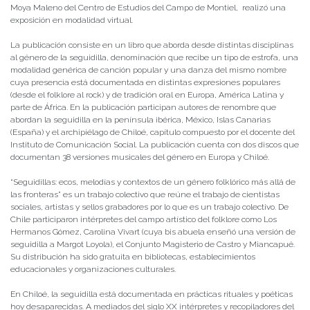
Moya Maleno del Centro de Estudios del Campo de Montiel, realizó una
exposición en modalidad virtual.
La publicación consiste en un libro que aborda desde distintas disciplinas
al género de la seguidilla, denominación que recibe un tipo de estrofa, una
modalidad genérica de canción popular y una danza del mismo nombre
cuya presencia está documentada en distintas expresiones populares
(desde el folklore al rock) y de tradición oral en Europa, América Latina y
parte de África. En la publicación participan autores de renombre que
abordan la seguidilla en la península ibérica, México, Islas Canarias
(España) y el archipiélago de Chiloé, capítulo compuesto por el docente del
Instituto de Comunicación Social. La publicación cuenta con dos discos que
documentan 38 versiones musicales del género en Europa y Chiloé.
“Seguidillas: ecos, melodías y contextos de un género folklórico más allá de
las fronteras” es un trabajo colectivo que reúne el trabajo de cientistas
sociales, artistas y sellos grabadores por lo que es un trabajo colectivo. De
Chile participaron intérpretes del campo artístico del folklore como Los
Hermanos Gómez, Carolina Vivart (cuya bis abuela enseñó una versión de
seguidilla a Margot Loyola), el Conjunto Magisterio de Castro y Miancapué.
Su distribución ha sido gratuita en bibliotecas, establecimientos
educacionales y organizaciones culturales.
En Chiloé, la seguidilla está documentada en prácticas rituales y poéticas
hoy desaparecidas. A mediados del siglo XX intérpretes y recopiladores del