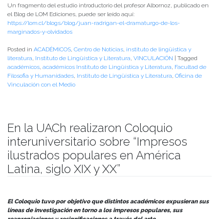
Un fragmento del estudio introductorio del profesor Albornoz, publicado en
el Blog de LOM Ediciones, puede ser leído aquí:
https://lom.cl/blogs/blog/juan-radrigan-el-dramaturgo-de-los-
marginados-y-olvidados
Posted in
ACADÉMICOS
,
Centro de Noticias
,
instituto de lingüistica y
literatura
,
Instituto de Lingüística y Literatura
,
VINCULACIÓN
|
Tagged
académicos
,
académicos Instituto de Lingüística y Literatura
,
Facultad de
Filosofia y Humanidades
,
Instituto de Lingüística y Literatura
,
Oficina de
Vinculación con el Medio
En la UACh realizaron Coloquio
interuniversitario sobre “Impresos
ilustrados populares en América
Latina, siglo XIX y XX”
Publicado el
09/01/2024
- Facultad de Filosofía y Humanidades
El Coloquio tuvo por objetivo que distintos académicos expusieran sus
líneas de investigación en torno a los impresos populares, sus
reapropiaciones y resignificaciones a través del arte.