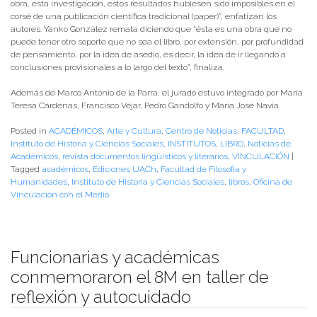
obra, esta investigación, estos resultados hubiesen sido imposibles en el
corsé de una publicación científica tradicional (paper)”, enfatizan los
autores. Yanko González remata diciendo que “ésta es una obra que no
puede tener otro soporte que no sea el libro, por extensión, por profundidad
de pensamiento, por la idea de asedio, es decir, la idea de ir llegando a
conclusiones provisionales a lo largo del texto”, finaliza.
Además de Marco Antonio de la Parra, el jurado estuvo integrado por María
Teresa Cárdenas, Francisco Véjar, Pedro Gandolfo y María José Navia.
Posted in
ACADÉMICOS
,
Arte y Cultura
,
Centro de Noticias
,
FACULTAD
,
Instituto de Historia y Ciencias Sociales
,
INSTITUTOS
,
LIBRO
,
Noticias de
Académicos
,
revista documentos lingüísticos y literarios
,
VINCULACIÓN
|
Tagged
académicos
,
Ediciones UACh
,
Facultad de Filosofia y
Humanidades
,
Instituto de Historia y Ciencias Sociales
,
libros
,
Oficina de
Vinculación con el Medio
Funcionarias y académicas
conmemoraron el 8M en taller de
reflexión y autocuidado