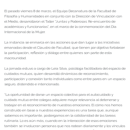
Publicado el
11/03/2024
- Facultad de Filosofía y Humanidades
El pasado viernes 8 de marzo, el Equipo Decanatura de la Facultad de
Filosofía y Humanidades en conjunto con la Dirección de Vinculación con
el Medio, desarrollaron el Taller “Juntas y Poderosas: Re-encuentro de
académicas y funcionarias”, en el marco de la conmemoración del Dia
Internacional de la Mujer.
La instancia se enmarca en las acciones que dan lugar a las iniciativas
emanadas desde el Claustro de Facultad, que tienen por objetivo fortalecer
la participación, reflexión y diálogo entre quienes son parte de esta
macrounidad.
La jornada estuvo a cargo de Leia Silva, psicóloga facilitadora del espacio de
cuidados mutuos, quien desarrolló dinámicas de reconocimiento,
participación y conexión tanto individuales como entre pares en un espacio
seguro, distendido e intencionado.
“La oportunidad de darse un espacio colectivo para el autocuidado y
cuidado mutuo entre colegas adquiere mayor relevancia al detenerse y
trabajar en el reconocimiento de nuestras emociones. El cómo nos hemos
construido en base a nuestras experiencias es una tarea que, aunque
sabemos es importante, postergamos en la cotidianidad de las tareas
rutinaria. Lo es aún más, cuando en la interacción de esas emociones
también se involucran personas que nos rodean diariamente y los vínculos