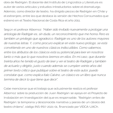
obra de Radrigán. El docente del Instituto de Lingüística y Literatura es
autor de varios artículos y estudios introductorios sobre el dramaturgo.
Además, como director de teatro, ha dirigido piezas de Radrigán en Chile y
el extranjero, entre las que destaca la versión de Hechos Consumados que
estrenó en el Teatro Nacional de Costa Rica el año 2011.
Según el profesor Albornoz:
“Haber sido invitado nuevamente a prologar una
antología de Radrigán es, sin duda, un reconocimiento que me honra. Pero es
también un privilegio que agradezco. Radrigán es uno de los autores mayores
de nuestras letras. Y, como procuro explicar en este nuevo prólogo, se está
convirtiendo en uno de nuestros clásicos indiscutibles. Como sabemos,
entre los atributos de los clásicos está su potencial para leer en nosotros
tanto o más que lo que nosotros leemos en ellos. En mi caso, que durante
treinta años he tenido el gusto de leer y ver el teatro de Radrigán y también
de actuarlo y dirigirlo, justo cuando además se cumplen veinte años del
primer texto crítico que publiqué sobre el teatro de este autor, puedo
constatar que, como explica Italo Calvino, un clásico es un libro que nunca
termina de decir lo que tiene que decir”.
Cabe mencionar que el trabajo que actualmente realiza el profesor
Albornoz sobre la producción de Juan Radrigán se apoya en el Proyecto de
Instalación en Investigación del que es responsable, “Radrigán antes de
Radrigán: la temprana y desconocida narrativa y poesía de un clásico del
teatro chileno”, código INS-INV-2021-01, financiado por VIDCA-UACh.