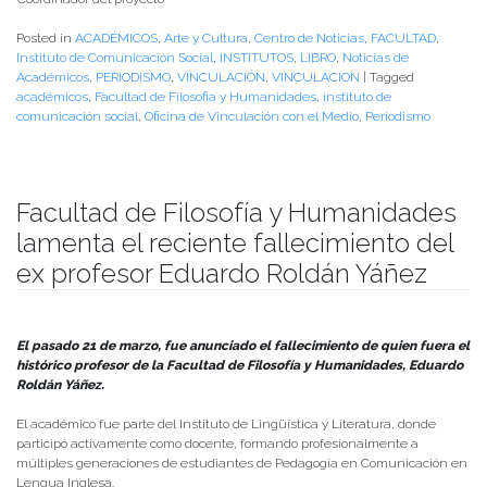
Posted in
ACADÉMICOS
,
Arte y Cultura
,
Centro de Noticias
,
FACULTAD
,
Instituto de Comunicación Social
,
INSTITUTOS
,
LIBRO
,
Noticias de
Académicos
,
PERIODISMO
,
VINCULACIÓN
,
VINCULACION
|
Tagged
académicos
,
Facultad de Filosofia y Humanidades
,
instituto de
comunicación social
,
Oficina de Vinculación con el Medio
,
Periodismo
Facultad de Filosofía y Humanidades
lamenta el reciente fallecimiento del
ex profesor Eduardo Roldán Yáñez
Publicado el
22/03/2024
- Facultad de Filosofía y Humanidades
El pasado 21 de marzo, fue anunciado el fallecimiento de quien fuera el
histórico profesor de la Facultad de Filosofía y Humanidades, Eduardo
Roldán Yáñez.
El académico fue parte del Instituto de Lingüística y Literatura, donde
participó activamente como docente, formando profesionalmente a
múltiples generaciones de estudiantes de Pedagogía en Comunicación en
Lengua Inglesa.