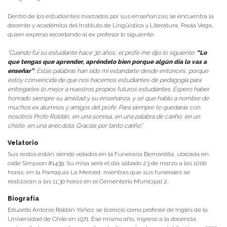
Dentro de los estudiantes marcados por sus enseñanzas se encuentra la
docente y académica del Instituto de Lingüística y Literatura, Paola Vega,
quien expresó recordando al ex profesor lo siguiente:
“Cuando fui su estudiante hace 30 años, el profe me dijo lo siguiente:
“Lo
que tengas que aprender, apréndelo bien porque algún día lo vas a
enseñar”
. Estas palabras han sido mi estandarte desde entonces, porque
estoy convencida de que nos hacemos estudiantes de pedagogía para
entregarles lo mejor a nuestros propios futuros estudiantes. Espero haber
honrado siempre su amistad y su enseñanza, y sé que hablo a nombre de
muchos ex alumnos y amigos del profe. Para siempre te quedarás con
nosotros Profe Roldán, en una sonrisa, en una palabra de cariño, en un
chiste, en una anécdota. Gracias por tanto cariño”.
Velatorio
Sus restos están siendo velados en la Funeraria Bernardita, ubicada en
calle Simpson #1439. Su misa será el día sábado 23 de marzo a las 10:00
horas, en la Parroquia La Merced, mientras que sus funerales se
realizarán a las 11:30 horas en el Cementerio Municipal 2.
Biografía
Eduardo Antonio Roldán Yáñez se licenció como profesor de Inglés de la
Universidad de Chile en 1971. Ese mismo año, ingresó a la docencia