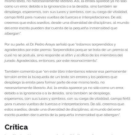
mismo texto, no necesariamente literario. Así, la errata aparece ya no sólo
como un error, debido a la ignorancia o a la desidia, sino también se
despliega, esperamos, con sus luces y sombras, con su carga de vitalidad,
campo fértil para nuevas vueltas de tuercas e interpretaciones. De allí,
creemos que estos asedios, desde una diversidad de disciplinas, al mundo
del error escrito pueden dar cuenta de la pequeña inmensidad que
albergan”.
Por su parte, el Dr. Pedro Araya señaló que “estamos sorprendidos y
agradecidos por este premio. Sorprendidos porque se trata de un premio al
cual no se postula, sino responde al afán y al oficio de los miembros del
jurado. Agradecidos, entonces, por este reconocimiento”.
También comentó que “en este libro intentamos relevar esa permanente
tensión entre la búsqueda de un texto sin errores y los poderes que
despliega la errata para formar parte de ese mismo texto, no
necesariamente literario. Así, la errata aparece ya no sólo como un error,
debido a la ignorancia o a la desidia, sino también se despliega,
esperamos, con sus luces y sombras, con su carga de vitalidad, campo fértil
para nuevas vueltas de tuercas e interpretaciones. De allí, creemos que
estos asedios, desde una diversidad de disciplinas, al mundo del error
escrito pueden dar cuenta de la pequeña inmensidad que albergan”.
Crítica