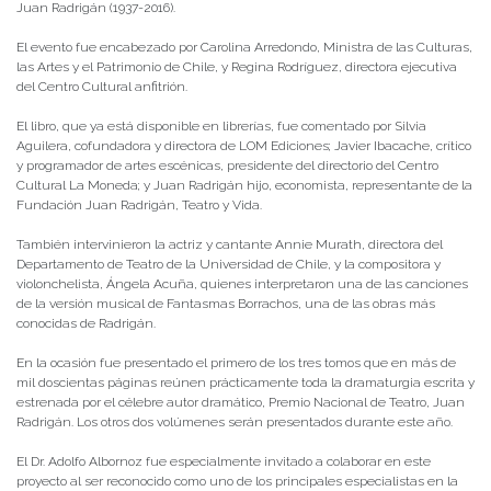
Juan Radrigán (1937-2016).
El evento fue encabezado por Carolina Arredondo, Ministra de las Culturas,
las Artes y el Patrimonio de Chile, y Regina Rodríguez, directora ejecutiva
del Centro Cultural anfitrión.
El libro, que ya está disponible en librerías, fue comentado por Silvia
Aguilera, cofundadora y directora de LOM Ediciones; Javier Ibacache, crítico
y programador de artes escénicas, presidente del directorio del Centro
Cultural La Moneda; y Juan Radrigán hijo, economista, representante de la
Fundación Juan Radrigán, Teatro y Vida.
También intervinieron la actriz y cantante Annie Murath, directora del
Departamento de Teatro de la Universidad de Chile, y la compositora y
violonchelista, Ángela Acuña, quienes interpretaron una de las canciones
de la versión musical de Fantasmas Borrachos, una de las obras más
conocidas de Radrigán.
En la ocasión fue presentado el primero de los tres tomos que en más de
mil doscientas páginas reúnen prácticamente toda la dramaturgia escrita y
estrenada por el célebre autor dramático, Premio Nacional de Teatro, Juan
Radrigán. Los otros dos volúmenes serán presentados durante este año.
El Dr. Adolfo Albornoz fue especialmente invitado a colaborar en este
proyecto al ser reconocido como uno de los principales especialistas en la