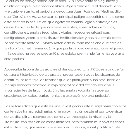
La crítica ha sido generosa con la obra. “Un libro escrito con agudeza y
erudición”, dijo el historiador de libros, Roger Chartier. En el diario chileno El
Mercurio, en tanto, el periodista de cultura Juan Rodríguez Medina, dijo
que “González y Araya sortean el principal peligro al escribir un libro como
este: caer en la casuística, que agota; en cambio, logran entretejer los
casos, hacer un texto que nos lleva, errantes, a leer sobre demonios,
constituciones, erratas fecundas y vitales, rebeliones ortográficas,
castigadores y corruptores, fisuras institucionales y hasta la errata como
pensamiento material”. Marco Antonio de la Parra menciona que este es
un libro “original, tremendo (…) y que por la calidad de la escritura, el jurado
más de alguna vez se preguntó si se estaba premiando “un ensayo o una
obra poética”.
Al describir la obra de los autores chilenos, la editorial FCE destaca que “la
cultura e historicidad de las erratas, presentes en todos los sistemas de
escritura, se remite a las razones que las produjeron y las producen: las
manipulaciones torpes de la caja tipográfica o del teclado, los lapsus
inconscientes de la composición o las erratas voluntarias que son
creaciones lexicales, burlas irónicas o expresión de una protesta”.
Los autores dicen que esta es una investigación interdisciplinaria con altos
contenidos transdisciplinarios; una aproximación desde el punto de vista
de las disciplinas reconocibles como la antropología, la historia y la
literatura, con revisión de casos literarios, pero también mucho otros casos
extra literarios, que vienen de la realidad histórica, social y política. “Esta