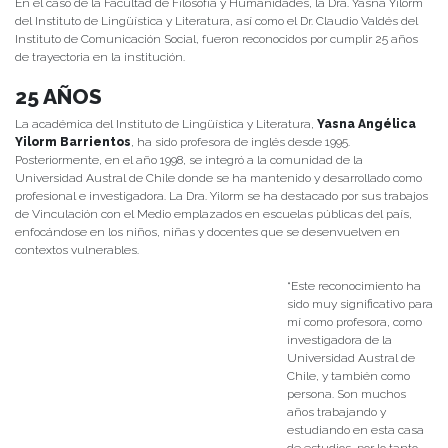
En el caso de la Facultad de Filosofía y Humanidades, la Dra. Yasna Yilorm
del Instituto de Lingüística y Literatura, así como el Dr. Claudio Valdés del
Instituto de Comunicación Social, fueron reconocidos por cumplir 25 años
de trayectoria en la institución.
25 AÑOS
La académica del Instituto de Lingüística y Literatura,
Yasna Angélica
Yilorm Barrientos
, ha sido profesora de inglés desde 1995.
Posteriormente, en el año 1998, se integró a la comunidad de la
Universidad Austral de Chile donde se ha mantenido y desarrollado como
profesional e investigadora. La Dra. Yilorm se ha destacado por sus trabajos
de Vinculación con el Medio emplazados en escuelas públicas del país,
enfocándose en los niños, niñas y docentes que se desenvuelven en
contextos vulnerables.
“Este reconocimiento ha
sido muy significativo para
mí como profesora, como
investigadora de la
Universidad Austral de
Chile, y también como
persona. Son muchos
años trabajando y
estudiando en esta casa
de estudios, por lo tanto,