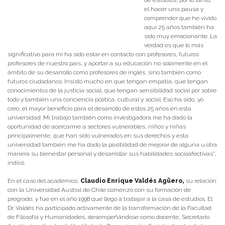
el hacer una pausa y
comprender que he vivido
aquí 25 años también ha
sido muy emocionante. La
verdad es que lo más
significativo para mí ha sido estar en contacto con profesores, futuros
profesores de nuestro país, y aportar a su educación no solamente en el
ámbito de su desarrollo como profesores de inglés, sino también como
futuros ciudadanos. Insisto mucho en que tengan empatía, que tengan
conocimientos de la justicia social, que tengan sensibilidad social por sobre
todo y también una conciencia política, cultural y social. Eso ha sido, yo
creo, el mayor beneficio para el desarrollo de estos 25 años en esta
universidad. Mi trabajo también como investigadora me ha dado la
oportunidad de acercarme a sectores vulnerables, niños y niñas
principalmente, que han sido vulnerados en sus derechos y esta
universidad también me ha dado la posibilidad de mejorar de alguna u otra
manera su bienestar personal y desarrollar sus habilidades socioafectivas”,
indicó.
En el caso del académico,
Claudio Enrique Valdés Agüero,
su relación
con la Universidad Austral de Chile comenzó con su formación de
pregrado, y fue en el año 1998 que llegó a trabajar a la casa de estudios. El
Dr. Valdés ha participado activamente de la transformación de la Facultad
de Filosofía y Humanidades, desempeñándose como docente, Secretario