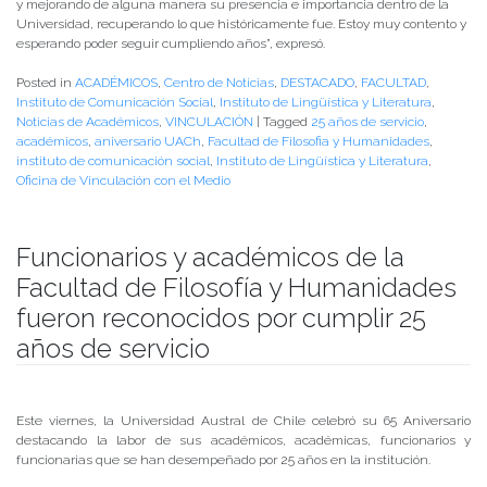
y mejorando de alguna manera su presencia e importancia dentro de la
Universidad, recuperando lo que históricamente fue. Estoy muy contento y
esperando poder seguir cumpliendo años”, expresó.
Posted in
ACADÉMICOS
,
Centro de Noticias
,
DESTACADO
,
FACULTAD
,
Instituto de Comunicación Social
,
Instituto de Lingüística y Literatura
,
Noticias de Académicos
,
VINCULACIÓN
|
Tagged
25 años de servicio
,
académicos
,
aniversario UACh
,
Facultad de Filosofia y Humanidades
,
instituto de comunicación social
,
Instituto de Lingüística y Literatura
,
Oficina de Vinculación con el Medio
Funcionarios y académicos de la
Facultad de Filosofía y Humanidades
fueron reconocidos por cumplir 25
años de servicio
Publicado el
06/09/2019
- Facultad de Filosofía y Humanidades
Este viernes, la Universidad Austral de Chile celebró su 65 Aniversario
destacando la labor de sus académicos, académicas, funcionarios y
funcionarias que se han desempeñado por 25 años en la institución.