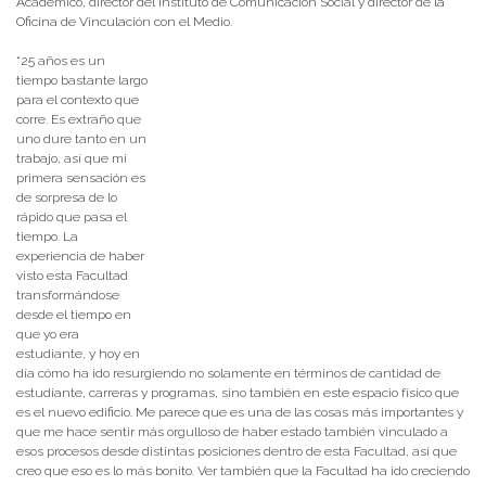
Académico, director del Instituto de Comunicación Social y director de la
Oficina de Vinculación con el Medio.
“25 años es un
tiempo bastante largo
para el contexto que
corre. Es extraño que
uno dure tanto en un
trabajo, así que mi
primera sensación es
de sorpresa de lo
rápido que pasa el
tiempo. La
experiencia de haber
visto esta Facultad
transformándose
desde el tiempo en
que yo era
estudiante, y hoy en
día cómo ha ido resurgiendo no solamente en términos de cantidad de
estudiante, carreras y programas, sino también en este espacio físico que
es el nuevo edificio. Me parece que es una de las cosas más importantes y
que me hace sentir más orgulloso de haber estado también vinculado a
esos procesos desde distintas posiciones dentro de esta Facultad, así que
creo que eso es lo más bonito. Ver también que la Facultad ha ido creciendo