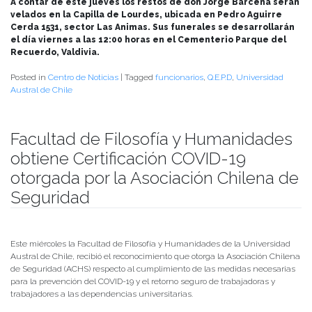
A contar de este jueves los restos de don Jorge Barcena serán
velados en la Capilla de Lourdes, ubicada en Pedro Aguirre
Cerda 1531, sector Las Animas. Sus funerales se desarrollarán
el día viernes a las 12:00 horas en el Cementerio Parque del
Recuerdo, Valdivia.
Posted in
Centro de Noticias
|
Tagged
funcionarios
,
Q.E.P.D
,
Universidad
Austral de Chile
Facultad de Filosofía y Humanidades
obtiene Certificación COVID-19
otorgada por la Asociación Chilena de
Seguridad
Publicado el
18/11/2021
- Facultad de Filosofía y Humanidades
Este miércoles la Facultad de Filosofía y Humanidades de la Universidad
Austral de Chile, recibió el reconocimiento que otorga la Asociación Chilena
de Seguridad (ACHS) respecto al cumplimiento de las medidas necesarias
para la prevención del COVID-19 y el retorno seguro de trabajadoras y
trabajadores a las dependencias universitarias.