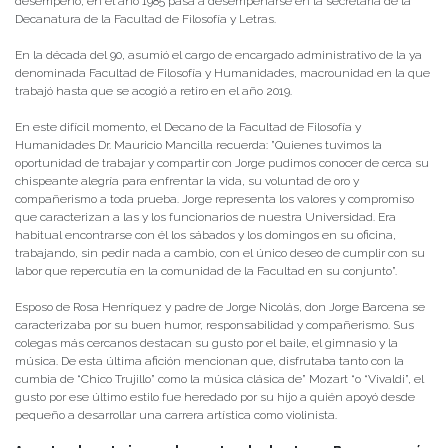
desempeño, en el año 1985 pasa a desempeñarse en la secretaría de la
Decanatura de la Facultad de Filosofía y Letras.
En la década del 90, asumió el cargo de encargado administrativo de la ya
denominada Facultad de Filosofía y Humanidades, macrounidad en la que
trabajó hasta que se acogió a retiro en el año 2019.
En este difícil momento, el Decano de la Facultad de Filosofía y
Humanidades Dr. Mauricio Mancilla recuerda: ”Quienes tuvimos la
oportunidad de trabajar y compartir con Jorge pudimos conocer de cerca su
chispeante alegría para enfrentar la vida, su voluntad de oro y
compañerismo a toda prueba. Jorge representa los valores y compromiso
que caracterizan a las y los funcionarios de nuestra Universidad. Era
habitual encontrarse con él los sábados y los domingos en su oficina,
trabajando, sin pedir nada a cambio, con el único deseo de cumplir con su
labor que repercutía en la comunidad de la Facultad en su conjunto”.
Esposo de Rosa Henríquez y padre de Jorge Nicolás, don Jorge Barcena se
caracterizaba por su buen humor, responsabilidad y compañerismo. Sus
colegas más cercanos destacan su gusto por el baile, el gimnasio y la
música. De esta última afición mencionan que, disfrutaba tanto con la
cumbia de “Chico Trujillo” como la música clásica de” Mozart “o “Vivaldi”, el
gusto por ese último estilo fue heredado por su hijo a quién apoyó desde
pequeño a desarrollar una carrera artística como violinista.