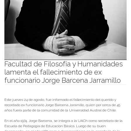
Facultad de Filosofía y Humanidades
lamenta el fallecimiento de ex
funcionario Jorge Barcena Jarramillo
Publicado el
25/08/2022
- Facultad de Filosofía y Humanidades
Este jueves 24 de agosto, fue informado el fallecimiento del querido y
recordado ex funcionario Jorge Barcena Jaramillo, quien por cerca de 45
años fuera parte de la comunidad de la Universidad Austral de Chile.
En el año 1974, Jorge Barcena, se integra a la UACh como secretario de la
Escuela de Pedagogía de Educación Básica. Luego de su buen