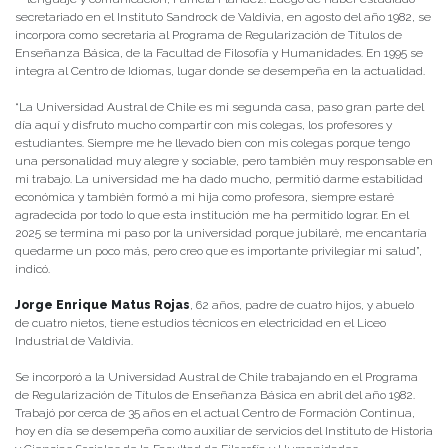
secretariado en el Instituto Sandrock de Valdivia, en agosto del año 1982, se
incorpora como secretaria al Programa de Regularización de Títulos de
Enseñanza Básica, de la Facultad de Filosofía y Humanidades. En 1995 se
integra al Centro de Idiomas, lugar donde se desempeña en la actualidad.
“La Universidad Austral de Chile es mi segunda casa, paso gran parte del
día aquí y disfruto mucho compartir con mis colegas, los profesores y
estudiantes. Siempre me he llevado bien con mis colegas porque tengo
una personalidad muy alegre y sociable, pero también muy responsable en
mi trabajo. La universidad me ha dado mucho, permitió darme estabilidad
económica y también formó a mi hija como profesora, siempre estaré
agradecida por todo lo que esta institución me ha permitido lograr. En el
2025 se termina mi paso por la universidad porque jubilaré, me encantaría
quedarme un poco más, pero creo que es importante privilegiar mi salud”,
indicó.
Jorge Enrique Matus Rojas
, 62 años, padre de cuatro hijos, y abuelo
de cuatro nietos, tiene estudios técnicos en electricidad en el Liceo
Industrial de Valdivia.
Se incorporó a la Universidad Austral de Chile trabajando en el Programa
de Regularización de Títulos de Enseñanza Básica en abril del año 1982.
Trabajó por cerca de 35 años en el actual Centro de Formación Continua,
hoy en día se desempeña como auxiliar de servicios del Instituto de Historia