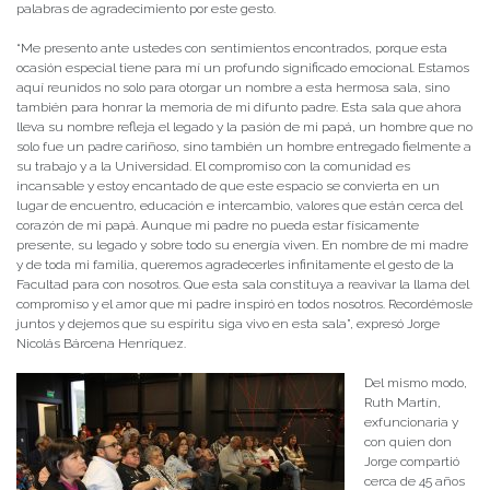
palabras de agradecimiento por este gesto.
“Me presento ante ustedes con sentimientos encontrados, porque esta
ocasión especial tiene para mí un profundo significado emocional. Estamos
aquí reunidos no solo para otorgar un nombre a esta hermosa sala, sino
también para honrar la memoria de mi difunto padre. Esta sala que ahora
lleva su nombre refleja el legado y la pasión de mi papá, un hombre que no
solo fue un padre cariñoso, sino también un hombre entregado fielmente a
su trabajo y a la Universidad. El compromiso con la comunidad es
incansable y estoy encantado de que este espacio se convierta en un
lugar de encuentro, educación e intercambio, valores que están cerca del
corazón de mi papá. Aunque mi padre no pueda estar físicamente
presente, su legado y sobre todo su energía viven. En nombre de mi madre
y de toda mi familia, queremos agradecerles infinitamente el gesto de la
Facultad para con nosotros. Que esta sala constituya a reavivar la llama del
compromiso y el amor que mi padre inspiró en todos nosotros. Recordémosle
juntos y dejemos que su espíritu siga vivo en esta sala”, expresó Jorge
Nicolás Bárcena Henríquez.
Del mismo modo,
Ruth Martín,
exfuncionaria y
con quien don
Jorge compartió
cerca de 45 años