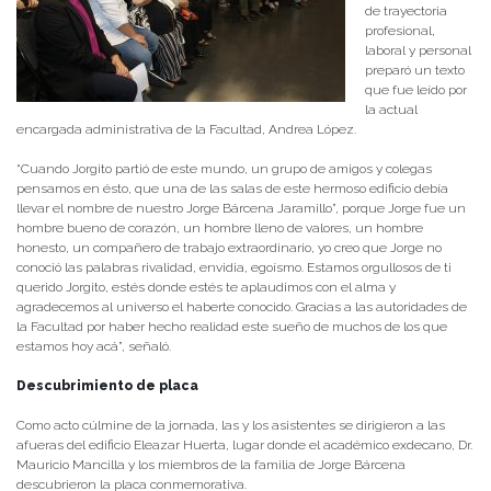
de trayectoria
profesional,
laboral y personal
preparó un texto
que fue leído por
la actual
encargada administrativa de la Facultad, Andrea López.
“Cuando Jorgito partió de este mundo, un grupo de amigos y colegas
pensamos en ésto, que una de las salas de este hermoso edificio debía
llevar el nombre de nuestro Jorge Bárcena Jaramillo”, porque Jorge fue un
hombre bueno de corazón, un hombre lleno de valores, un hombre
honesto, un compañero de trabajo extraordinario, yo creo que Jorge no
conoció las palabras rivalidad, envidia, egoísmo. Estamos orgullosos de ti
querido Jorgito, estés donde estés te aplaudimos con el alma y
agradecemos al universo el haberte conocido. Gracias a las autoridades de
la Facultad por haber hecho realidad este sueño de muchos de los que
estamos hoy acá”, señaló.
Descubrimiento de placa
Como acto cúlmine de la jornada, las y los asistentes se dirigieron a las
afueras del edificio Eleazar Huerta, lugar donde el académico exdecano, Dr.
Mauricio Mancilla y los miembros de la familia de Jorge Bárcena
descubrieron la placa conmemorativa.