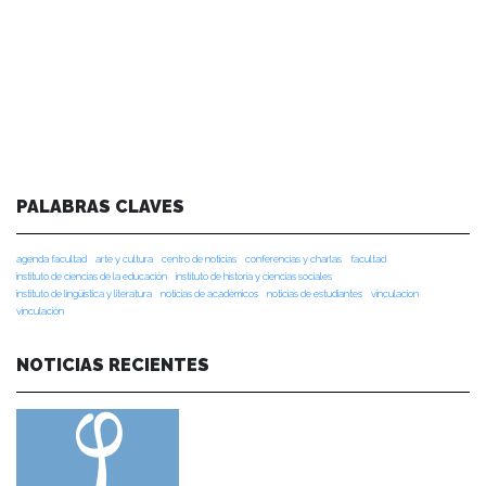
PALABRAS CLAVES
agenda facultad
arte y cultura
centro de noticias
conferencias y charlas
facultad
instituto de ciencias de la educación
instituto de historia y ciencias sociales
instituto de lingüística y literatura
noticias de académicos
noticias de estudiantes
vinculacion
vinculación
NOTICIAS RECIENTES