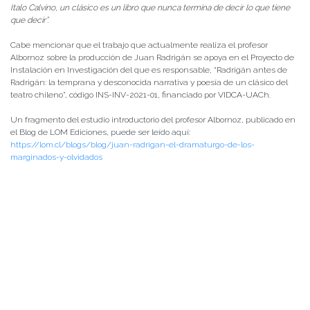
Italo Calvino, un clásico es un libro que nunca termina de decir lo que tiene
que decir”.
Cabe mencionar que el trabajo que actualmente realiza el profesor
Albornoz sobre la producción de Juan Radrigán se apoya en el Proyecto de
Instalación en Investigación del que es responsable, “Radrigán antes de
Radrigán: la temprana y desconocida narrativa y poesía de un clásico del
teatro chileno”, código INS-INV-2021-01, financiado por VIDCA-UACh.
Un fragmento del estudio introductorio del profesor Albornoz, publicado en
el Blog de LOM Ediciones, puede ser leído aquí:
https://lom.cl/blogs/blog/juan-radrigan-el-dramaturgo-de-los-
marginados-y-olvidados