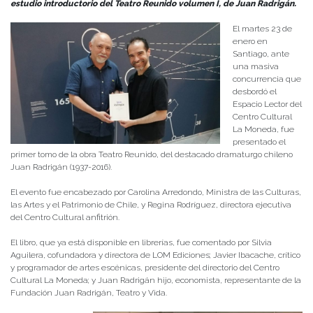
estudio introductorio del Teatro Reunido volumen I, de Juan Radrigán.
El martes 23 de
enero en
Santiago, ante
una masiva
concurrencia que
desbordó el
Espacio Lector del
Centro Cultural
La Moneda, fue
presentado el
primer tomo de la obra Teatro Reunido, del destacado dramaturgo chileno
Juan Radrigán (1937-2016).
El evento fue encabezado por Carolina Arredondo, Ministra de las Culturas,
las Artes y el Patrimonio de Chile, y Regina Rodríguez, directora ejecutiva
del Centro Cultural anfitrión.
El libro, que ya está disponible en librerías, fue comentado por Silvia
Aguilera, cofundadora y directora de LOM Ediciones; Javier Ibacache, crítico
y programador de artes escénicas, presidente del directorio del Centro
Cultural La Moneda; y Juan Radrigán hijo, economista, representante de la
Fundación Juan Radrigán, Teatro y Vida.