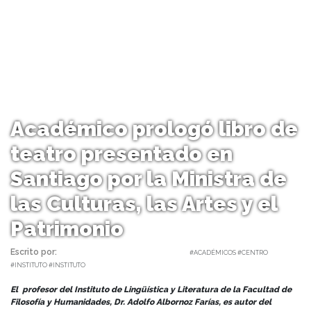
Académico prologó libro de
teatro presentado en
Santiago por la Ministra de
las Culturas, las Artes y el
Patrimonio
Escrito por:
Equipo Facultad | 23/01/2024 |
#ACADÉMICOS #CENTRO
#INSTITUTO #INSTITUTO
El profesor del Instituto de Lingüística y Literatura de la Facultad de
Filosofía y Humanidades, Dr. Adolfo Albornoz Farías, es autor del