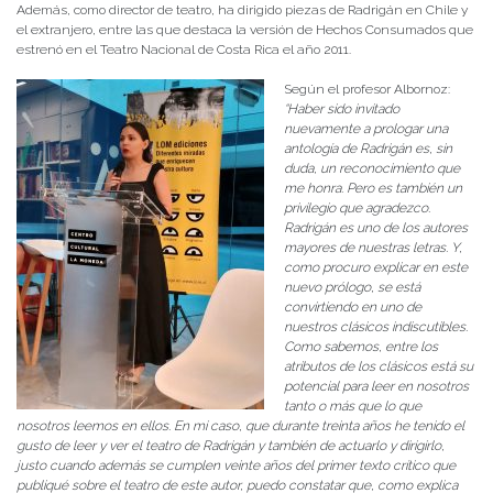
Además, como director de teatro, ha dirigido piezas de Radrigán en Chile y
el extranjero, entre las que destaca la versión de Hechos Consumados que
estrenó en el Teatro Nacional de Costa Rica el año 2011.
Según el profesor Albornoz:
“Haber sido invitado
nuevamente a prologar una
antología de Radrigán es, sin
duda, un reconocimiento que
me honra. Pero es también un
privilegio que agradezco.
Radrigán es uno de los autores
mayores de nuestras letras. Y,
como procuro explicar en este
nuevo prólogo, se está
convirtiendo en uno de
nuestros clásicos indiscutibles.
Como sabemos, entre los
atributos de los clásicos está su
potencial para leer en nosotros
tanto o más que lo que
nosotros leemos en ellos. En mi caso, que durante treinta años he tenido el
gusto de leer y ver el teatro de Radrigán y también de actuarlo y dirigirlo,
justo cuando además se cumplen veinte años del primer texto crítico que
publiqué sobre el teatro de este autor, puedo constatar que, como explica