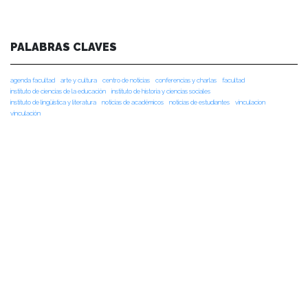
PALABRAS CLAVES
agenda facultad
arte y cultura
centro de noticias
conferencias y charlas
facultad
instituto de ciencias de la educación
instituto de historia y ciencias sociales
instituto de lingüística y literatura
noticias de académicos
noticias de estudiantes
vinculacion
vinculación
NOTICIAS RECIENTES
NOTICIAS 28/07/2026
📚 Anunciamos a nuestra comunidad universitaria que en la página de