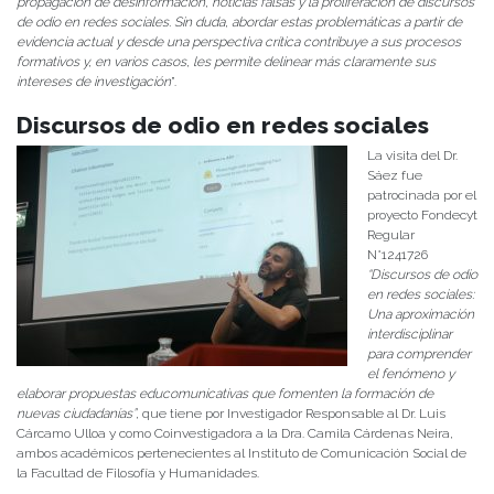
propagación de desinformación, noticias falsas y la proliferación de discursos
de odio en redes sociales. Sin duda, abordar estas problemáticas a partir de
evidencia actual y desde una perspectiva crítica contribuye a sus procesos
formativos y, en varios casos, les permite delinear más claramente sus
intereses de investigación
”.
Discursos de odio en redes sociales
La visita del Dr.
Sáez fue
patrocinada por el
proyecto Fondecyt
Regular
N°1241726
“Discursos de odio
en redes sociales:
Una aproximación
interdisciplinar
para comprender
el fenómeno y
elaborar propuestas educomunicativas que fomenten la formación de
nuevas ciudadanías”
, que tiene por Investigador Responsable al Dr. Luis
Cárcamo Ulloa y como Coinvestigadora a la Dra. Camila Cárdenas Neira,
ambos académicos pertenecientes al Instituto de Comunicación Social de
la Facultad de Filosofía y Humanidades.