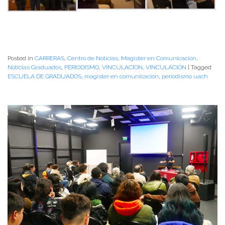
Posted in
CARRERAS
,
Centro de Noticias
,
Magíster en Comunicación
,
Noticias Graduados
,
PERIODISMO
,
VINCULACION
,
VINCULACIÓN
|
Tagged
ESCUELA DE GRADUADOS
,
magíster en comunicación
,
periodismo uach