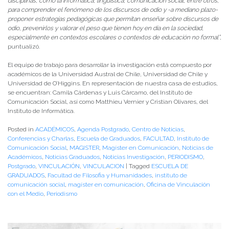
disciplinas, como la informática, lingüística, comunicación social, entre otros,
para comprender el fenómeno de los discursos de odio y -a mediano plazo-
proponer estrategias pedagógicas que permitan enseñar sobre discursos de
odio, prevenirlos y valorar el peso que tienen hoy en día en la sociedad,
especialmente en contextos escolares o contextos de educación no formal”
,
puntualizó.
El equipo de trabajo para desarrollar la investigación está compuesto por
académicos de la Universidad Austral de Chile, Universidad de Chile y
Universidad de O’Higgins. En representación de nuestra casa de estudios,
se encuentran: Camila Cárdenas y Luis Cárcamo, del Instituto de
Comunicación Social, así como Matthieu Vernier y Cristian Olivares, del
Instituto de Informática.
Posted in
ACADÉMICOS
,
Agenda Postgrado
,
Centro de Noticias
,
Conferencias y Charlas
,
Escuela de Graduados
,
FACULTAD
,
Instituto de
Comunicación Social
,
MAGISTER
,
Magíster en Comunicación
,
Noticias de
Académicos
,
Noticias Graduados
,
Noticias Investigación
,
PERIODISMO
,
Postgrado
,
VINCULACIÓN
,
VINCULACION
|
Tagged
ESCUELA DE
GRADUADOS
,
Facultad de Filosofia y Humanidades
,
instituto de
comunicación social
,
magíster en comunicación
,
Oficina de Vinculación
con el Medio
,
Periodismo