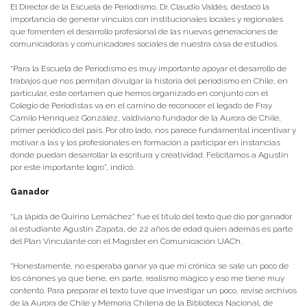
El Director de la Escuela de Periodismo, Dr. Claudio Valdés, destacó la
importancia de generar vínculos con institucionales locales y regionales
que fomenten el desarrollo profesional de las nuevas generaciones de
comunicadoras y comunicadores sociales de nuestra casa de estudios.
“Para la Escuela de Periodismo es muy importante apoyar el desarrollo de
trabajos que nos permitan divulgar la historia del periodismo en Chile, en
particular, este certamen que hemos organizado en conjunto con el
Colegio de Periodistas va en el camino de reconocer el legado de Fray
Camilo Henríquez González, valdiviano fundador de la Aurora de Chile,
primer periódico del país. Por otro lado, nos parece fundamental incentivar y
motivar a las y los profesionales en formación a participar en instancias
donde puedan desarrollar la escritura y creatividad. Felicitamos a Agustín
por este importante logro”, indicó.
Ganador
“La lápida de Quirino Lemáchez” fue el título del texto que dio por ganador
al estudiante Agustín Zapata, de 22 años de edad quien además es parte
del Plan Vinculante con el Magíster en Comunicación UACh.
“Honestamente, no esperaba ganar ya que mi crónica se sale un poco de
los cánones ya que tiene, en parte, realismo mágico y eso me tiene muy
contento. Para preparar el texto tuve que investigar un poco, revisé archivos
de la Aurora de Chile y Memoria Chilena de la Biblioteca Nacional, de