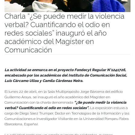
Charla “¿Se puede medir la violencia
verbal? Cuantificando el odio en
redes sociales” inauguró el año
académico del Magíster en
Comunicación
Publicado el
23/04/2024
- Facultad de Filosofía y Humanidades
La actividad se enmarca en el proyecto Fondecyt Regular N°1241726,
encabezado por los académicos del Instituto de Comunicación Social,
Luis Cárcamo Ulloa y Camila Cárdenas Neira.
El lunes 22 de abril, en la Sala Multipropósito Jorge Bárcena del edificio
Guillermo Araya, se inauguró el año académico del Magíster en
Comunicación con la charla denominada
“¿Se puede medir la violencia
verbal? Cuantificando el odio en redes sociales”.
La exposición estuvo a
cargo de Diego Sáez Trumper, Doctor en Tecnologías de la Información y las
Comunicaciones e Investigador Visitante en la Universidad Pompeu Fabra
(Barcelona, España).
La actividad contó con un amplio número de asistentes, quienes