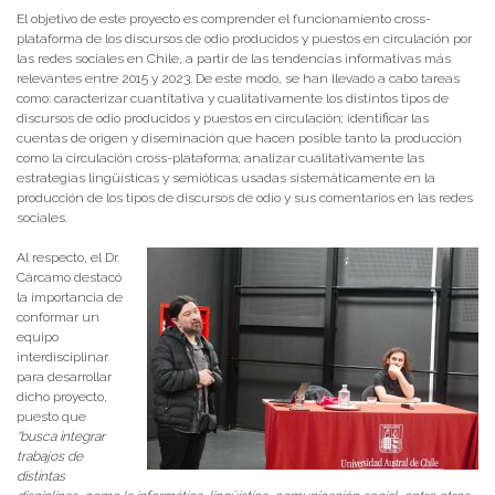
El objetivo de este proyecto es comprender el funcionamiento cross-
plataforma de los discursos de odio producidos y puestos en circulación por
las redes sociales en Chile, a partir de las tendencias informativas más
relevantes entre 2015 y 2023. De este modo, se han llevado a cabo tareas
como: caracterizar cuantitativa y cualitativamente los distintos tipos de
discursos de odio producidos y puestos en circulación; identificar las
cuentas de origen y diseminación que hacen posible tanto la producción
como la circulación cross-plataforma; analizar cualitativamente las
estrategias lingüísticas y semióticas usadas sistemáticamente en la
producción de los tipos de discursos de odio y sus comentarios en las redes
sociales.
Al respecto, el Dr.
Cárcamo destacó
la importancia de
conformar un
equipo
interdisciplinar
para desarrollar
dicho proyecto,
puesto que
“busca integrar
trabajos de
distintas