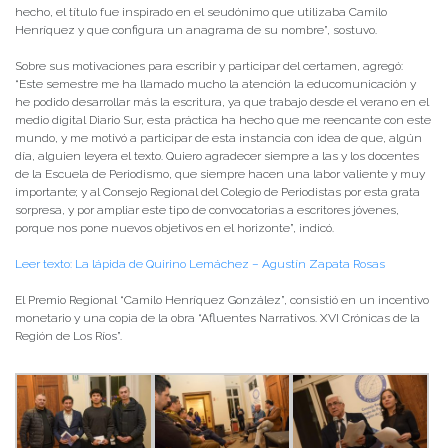
hecho, el título fue inspirado en el seudónimo que utilizaba Camilo
Henríquez y que configura un anagrama de su nombre”, sostuvo.
Sobre sus motivaciones para escribir y participar del certamen, agregó:
“Este semestre me ha llamado mucho la atención la educomunicación y
he podido desarrollar más la escritura, ya que trabajo desde el verano en el
medio digital Diario Sur, esta práctica ha hecho que me reencante con este
mundo, y me motivó a participar de esta instancia con idea de que, algún
día, alguien leyera el texto. Quiero agradecer siempre a las y los docentes
de la Escuela de Periodismo, que siempre hacen una labor valiente y muy
importante; y al Consejo Regional del Colegio de Periodistas por esta grata
sorpresa, y por ampliar este tipo de convocatorias a escritores jóvenes,
porque nos pone nuevos objetivos en el horizonte”, indicó.
Leer texto: La lápida de Quirino Lemáchez – Agustín Zapata Rosas
El Premio Regional “Camilo Henríquez González”, consistió en un incentivo
monetario y una copia de la obra “Afluentes Narrativos. XVI Crónicas de la
Región de Los Ríos”.