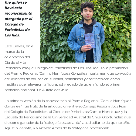
fue quien se
llevó este
reconocimiento
otorgado por el
Colegio de
Periodistas de
Los Ríos.
Este jueves, en el
marco de la
celebración del
Día de el y la
Periodista 2024, el Colegio de Periodistas de Los Ríos, realizó la premiación
del Premio Regional “Camilo Henríquez González”, certamen que convocó a
estudiantes de educación superior, periodistas y escritores con obras
inéditas que relevaron la figura, rol y legado de quien fundó el primer
periódico nacional “La Aurora de Chile”.
La primera versión de la convocatoria al Premio Regional “Camilo Henríquez
González”, fue fruto de la articulación entre el Consejo Regional Los Ríos
del Colegio de Periodistas, el Círculo de Periodistas Camilo Henríquez y la
Escuela de Periodismo de la Universidad Austral de Chile. Oportunidad que
dio como ganador de la “categoría estudiante” al estudiante de quinto año,
Agustín Zapata, y a Ricardo Arnés de la “categoría profesional”.