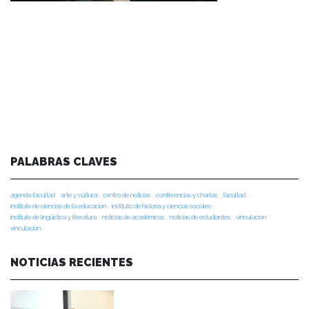
PALABRAS CLAVES
agenda facultad
arte y cultura
centro de noticias
conferencias y charlas
facultad
instituto de ciencias de la educación
instituto de historia y ciencias sociales
instituto de lingüística y literatura
noticias de académicos
noticias de estudiantes
vinculacion
vinculación
NOTICIAS RECIENTES