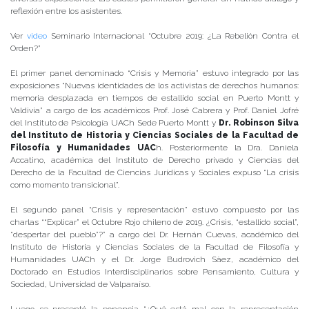
reflexión entre los asistentes.
Ver
video
Seminario Internacional “Octubre 2019: ¿La Rebelión Contra el
Orden?”
El primer panel denominado “Crisis y Memoria” estuvo integrado por las
exposiciones “Nuevas identidades de los activistas de derechos humanos:
memoria desplazada en tiempos de estallido social en Puerto Montt y
Valdivia” a cargo de los académicos Prof. José Cabrera y Prof. Daniel Jofré
del Instituto de Psicología UACh Sede Puerto Montt y
Dr. Robinson Silva
del Instituto de Historia y Ciencias Sociales de la Facultad de
Filosofía y Humanidades UAC
h. Posteriormente la Dra. Daniela
Accatino, académica del Instituto de Derecho privado y Ciencias del
Derecho de la Facultad de Ciencias Jurídicas y Sociales expuso “La crisis
como momento transicional”.
El segundo panel “Crisis y representación” estuvo compuesto por las
charlas ““Explicar” el Octubre Rojo chileno de 2019. ¿Crisis, “estallido social”,
“despertar del pueblo”?” a cargo del Dr. Hernán Cuevas, académico del
Instituto de Historia y Ciencias Sociales de la Facultad de Filosofía y
Humanidades UACh y el Dr. Jorge Budrovich Sàez, académico del
Doctorado en Estudios Interdisciplinarios sobre Pensamiento, Cultura y
Sociedad, Universidad de Valparaíso.