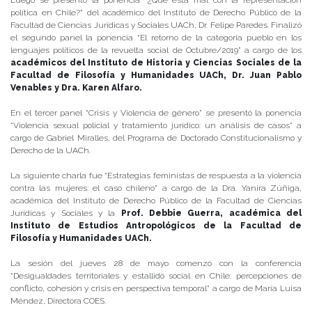
Luego se presentó la ponencia “¿Qué está mal con la representación
política en Chile?” del académico del Instituto de Derecho Público de la
Facultad de Ciencias Jurídicas y Sociales UACh, Dr. Felipe Paredes. Finalizó
el segundo panel la ponencia “El retorno de la categoría pueblo en los
lenguajes políticos de la revuelta social de Octubre/2019” a cargo de los
académicos del Instituto de Historia y Ciencias Sociales de la
Facultad de Filosofía y Humanidades UACh, Dr. Juan Pablo
Venables y Dra. Karen Alfaro.
En el tercer panel “Crisis y Violencia de género” se presentó la ponencia
“Violencia sexual policial y tratamiento jurídico: un análisis de casos” a
cargo de Gabriel Miralles, del Programa de Doctorado Constitucionalismo y
Derecho de la UACh.
La siguiente charla fue “Estrategias feministas de respuesta a la violencia
contra las mujeres: el caso chileno” a cargo de la Dra. Yanira Zúñiga,
académica del Instituto de Derecho Público de la Facultad de Ciencias
Jurídicas y Sociales y la
Prof. Debbie Guerra, académica del
Instituto de Estudios Antropológicos de la Facultad de
Filosofía y Humanidades UACh.
La sesión del jueves 28 de mayo comenzó con la conferencia
“Desigualdades territoriales y estallido social en Chile: percepciones de
conflicto, cohesión y crisis en perspectiva temporal” a cargo de María Luisa
Méndez, Directora COES.