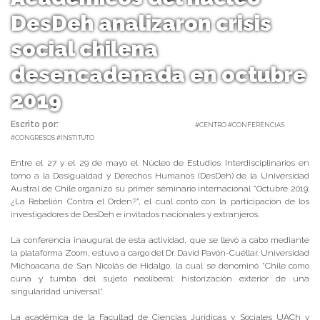
DesDeh analizaron crisis
social chilena
desencadenada en octubre
2019
Escrito por:
Carolina Angulo | 02/06/2020 |
#CENTRO #CONFERENCIAS
#CONGRESOS #INSTITUTO
Entre el 27 y el 29 de mayo el Núcleo de Estudios Interdisciplinarios en
torno a la Desigualdad y Derechos Humanos (DesDeh) de la Universidad
Austral de Chile organizó su primer seminario internacional “Octubre 2019:
¿La Rebelión Contra el Orden?”, el cual contó con la participación de los
investigadores de DesDeh e invitados nacionales y extranjeros.
La conferencia inaugural de esta actividad, que se llevó a cabo mediante
la plataforma Zoom, estuvo a cargo del Dr. David Pavón-Cuéllar. Universidad
Michoacana de San Nicolás de Hidalgo, la cual se denominó “Chile como
cuna y tumba del sujeto neoliberal: historización exterior de una
singularidad universal”.
La académica de la Facultad de Ciencias Jurídicas y Sociales UACh y