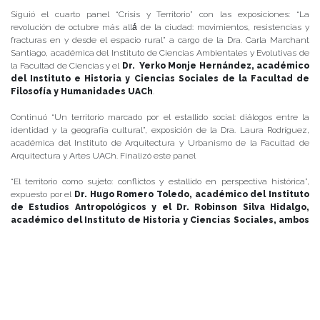
Siguió el cuarto panel “Crisis y Territorio” con las exposiciones: “La
revolución de octubre más allá́ de la ciudad: movimientos, resistencias y
fracturas en y desde el espacio rural” a cargo de la Dra. Carla Marchant
Santiago, académica del Instituto de Ciencias Ambientales y Evolutivas de
la Facultad de Ciencias y el
Dr. Yerko Monje Hernández, académico
del Instituto e Historia y Ciencias Sociales de la Facultad de
Filosofía y Humanidades UACh
.
Continuó “Un territorio marcado por el estallido social: diálogos entre la
identidad y la geografía cultural”, exposición de la Dra. Laura Rodríguez,
académica del Instituto de Arquitectura y Urbanismo de la Facultad de
Arquitectura y Artes UACh. Finalizó este panel
“El territorio como sujeto: conflictos y estallido en perspectiva histórica”,
expuesto por el
Dr. Hugo Romero Toledo, académico del Instituto
de Estudios Antropológicos y el Dr. Robinson Silva Hidalgo,
académico del Instituto de Historia y Ciencias Sociales, ambos
de la Facultad de Filosofía y Humanidades UACh
.
El quinto panel se denominó “Crisis y el modelo económico-social” y estuvo
compuesto por la exposición “La crisis del orden social neoliberal y los
límites de lo posible” a cargo del
Dr. Fabián Almonacid, académico
del Instituto de Historia y Ciencias Sociales de la Facultad de
Filosofía y Humanidades
y el Dr. Luis Fernando de Matheus,