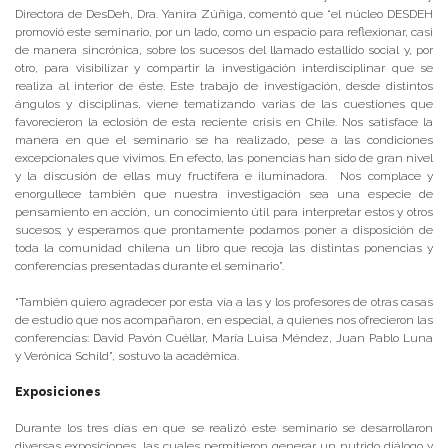
Directora de DesDeh, Dra. Yanira Zúñiga, comentó que “el núcleo DESDEH
promovió este seminario, por un lado, como un espacio para reflexionar, casi
de manera sincrónica, sobre los sucesos del llamado estallido social y, por
otro, para visibilizar y compartir la investigación interdisciplinar que se
realiza al interior de éste. Este trabajo de investigación, desde distintos
ángulos y disciplinas, viene tematizando varias de las cuestiones que
favorecieron la eclosión de esta reciente crisis en Chile. Nos satisface la
manera en que el seminario se ha realizado, pese a las condiciones
excepcionales que vivimos. En efecto, las ponencias han sido de gran nivel
y la discusión de ellas muy fructífera e iluminadora. Nos complace y
enorgullece también que nuestra investigación sea una especie de
pensamiento en acción, un conocimiento útil para interpretar estos y otros
sucesos; y esperamos que prontamente podamos poner a disposición de
toda la comunidad chilena un libro que recoja las distintas ponencias y
conferencias presentadas durante el seminario”.
“También quiero agradecer por esta vía a las y los profesores de otras casas
de estudio que nos acompañaron, en especial, a quienes nos ofrecieron las
conferencias: David Pavón Cuéllar, María Luisa Méndez, Juan Pablo Luna
y Verónica Schild”, sostuvo la académica.
Exposiciones
Durante los tres días en que se realizó este seminario se desarrollaron
diversas exposiciones, las cuales permitieron generar un nutrido diálogo y