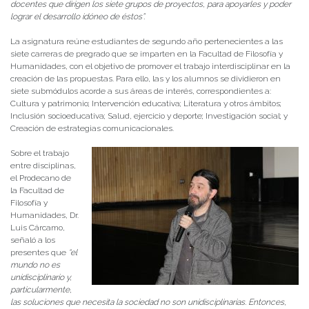
docentes que dirigen los siete grupos de proyectos, para apoyarles y poder
lograr el desarrollo idóneo de éstos”.
La asignatura reúne estudiantes de segundo año pertenecientes a las
siete carreras de pregrado que se imparten en la Facultad de Filosofía y
Humanidades, con el objetivo de promover el trabajo interdisciplinar en la
creación de las propuestas. Para ello, las y los alumnos se dividieron en
siete submódulos acorde a sus áreas de interés, correspondientes a:
Cultura y patrimonio; Intervención educativa; Literatura y otros ámbitos;
Inclusión socioeducativa; Salud, ejercicio y deporte; Investigación social; y
Creación de estrategias comunicacionales.
Sobre el trabajo
entre disciplinas,
el Prodecano de
la Facultad de
Filosofía y
Humanidades, Dr.
Luis Cárcamo,
señaló a los
presentes que
“el
mundo no es
unidisciplinario y,
particularmente,
las soluciones que necesita la sociedad no son unidisciplinarias. Entonces,