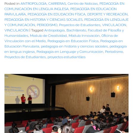
Posted in
ANTROPOLOGÍA
,
CARRERAS
,
Centro de Noticias
,
PEDAGOGÍA EN
COMUNICACIÓN EN LENGUA INGLESA
,
PEDAGOGÍA EN EDUCACIÓN
PARVULARÍA
,
PEDAGOGÍA EN EDUDACIÓN FÍSICA, DEPORTE Y RECREACIÓN
,
PEDAGOGÍA EN HISTORIA Y CIENCIAS SOCIALES
,
PEDAGOGÍA EN LENGUAJE
Y COMUNICACIÓN
,
PERIODISMO
,
Proyectos de Estudiantes
,
VINCULACION
,
VINCULACIÓN
|
Tagged
Antropología
,
Bachillerato
,
Facultad de Filosofia y
Humanidades
,
Modulo de Creatividad
,
Módulo Innovación
,
Oficina de
Vinculación con el Medio
,
Pedagogia en Educación Física
,
Pedagogía en
Educación Parvularia
,
pedagogía en historia y ciencias sociales
,
pedagogía
en lengua inglesa
,
Pedagogia en Lenguaje y Comunicación
,
Periodismo
,
Proyectos de Estudiantes
,
proyectos estudiantiles