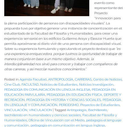
evento como
representante del
Proyecto
“Innovación para
la plena participación de personas con discapacidades visuales”. La
propuesta tuvo por objetivo generar una instancia de concientización en el
estudiantado de la Facultad de Filosofía y Humanidades, para crear una
experiencia sensorial en los edificios Guillermo Araya y Eleazar Huerta que
permita aproximarse al diario vivir de una persona con discapacidad visual.
Sobre su experiencia formulando y ejecutando el proyecto destacó que
“es
una experiencia enriquecedora, porque tuvimos la oportunidad de trabajar de
manera conjunta en base a un mismo objetivo. Además, la
interdisciplinariedad nos sirvió para conocer y trabajar con compañeros de
otras carreras, y así mezclar nuestros conocimientos”.
Posted in
Agenda Facultad
,
ANTROPOLOGÍA
,
CARRERAS
,
Centro de Noticias
,
Cine Club
,
FACULTAD
,
Noticias de Estudiantes
,
Noticias Investigación
,
PEDAGOGÍA EN COMUNICACIÓN EN LENGUA INGLESA
,
PEDAGOGÍA EN
EDUCACIÓN PARVULARÍA
,
PEDAGOGÍA EN EDUDACIÓN FÍSICA, DEPORTE Y
RECREACIÓN
,
PEDAGOGÍA EN HISTORIA Y CIENCIAS SOCIALES
,
PEDAGOGÍA
EN LENGUAJE Y COMUNICACIÓN
,
PERIODISMO
,
Proyectos de Estudiantes
,
VINCULACIÓN
,
VINCULACION
|
Tagged
Antropología
,
Bachillerato
,
bachillerato en humanidades y ciencias sociales
,
Facultad de Filosofia y
Humanidades
,
Oficina de Vinculación con el Medio
,
pedagogía el lenguaje
y comunicación
,
pedagogía en comunicación en lengua inglesa
,