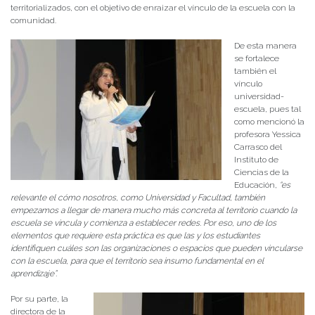
territorializados, con el objetivo de enraizar el vínculo de la escuela con la
comunidad.
De esta manera
se fortalece
también el
vínculo
universidad-
escuela, pues tal
como mencionó la
profesora Yessica
Carrasco del
Instituto de
Ciencias de la
Educación,
“e
s
relevante el cómo nosotros, como Universidad y Facultad, también
empezamos a llegar de manera mucho más concreta al territorio cuando la
escuela se vincula y comienza a establecer redes. Por eso, uno de los
elementos que requiere esta práctica es que las y los estudiantes
identifiquen cuáles son las organizaciones o espacios que pueden vincularse
con la escuela, para que el territorio sea insumo fundamental en el
aprendizaje”.
Por su parte, la
directora de la