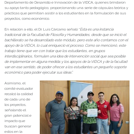
Departamento de Desarrollo e Innovación de la VIDCA, quienes brindaron
su apoyo tanto pedagógico, proporcionando una serie de cápsulas teórica y
prácticas que permitían asistir a los estudiantes en la formulación de sus
proyectos, como económico.
En relación a ello, el Dr. Luis Cárcamo señaló “
Esta es una instancia
tradicional de la Facultad de Filosofía y Humanidades, desde que se inició el
bachillerato se ha desarrollado este módulo, pero este año contamos con el
apoyo de la VIDCA, lo cual enriqueció el proceso. Como se mencionó, este
trabajo tiene que ver con tratar que los estudiantes, en grupos
interdisciplinarios, formulen una idea de intervención social que sea posible
de implementar en alguna medida; y los apoyos de la VIDCA y de la facultad
van en ese sentido, de poder ofrecer a los estudiantes un pequeño soporte
económico para poder ejecutar sus ideas”.
Asimismo, el
comité evaluador
recalcó la calidad
de cada uno de
los proyectos,
señalando el
gran potencial e
impacto que
buscan generar
estos en la