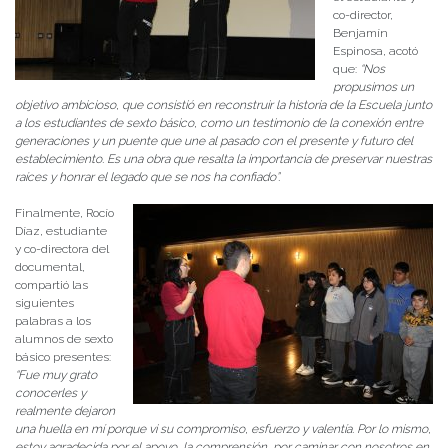
co-director,
Benjamín
Espinosa, acotó
que:
“Nos
propusimos un
objetivo ambicioso, que consistió en reconstruir la historia de la Escuela junto
a los estudiantes de sexto básico, como un testimonio de la conexión entre
generaciones y un puente que une al pasado con el presente y futuro del
establecimiento. Es una obra que resalta la importancia de preservar nuestras
raíces y honrar el legado que se nos ha confiado”.
Finalmente, Rocío
Díaz, estudiante
y co-directora del
documental,
compartió las
siguientes
palabras a los
alumnos de sexto
básico presentes:
“Fue muy grato
conocerles y
realmente dejaron
una huella en mí porque vi su compromiso, esfuerzo y valentía. Por lo mismo,
estoy agradecida por el apoyo, la comprensión, por caminar con nosotros en