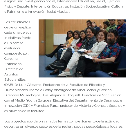
asignatura: Investigación Social, Intervención Educativa, Salud, Ejercicio
Físico y Deporte, Intervención Educativa, Inclusión Socioeducativa, Cultura
y Patrimonio e Innovación Social Musical.
Los estudiantes
debieron explicar
cada una de sus
iniciativas frente
a un comité
evaluador
compuesto por:
Carolina
Zambrano,
Directora de
Asuntos
Estudiantiles
(DAE), Dr. Luis Cárcamo, Prodecano de la Facultad de Filosofía y
Humanidades, Marcelo Godoy, encargado de Vinculación y Gestión
Dirección Museológica, Dra. Alejandra Droguett, Directora de Vinculación
con el Medio, Yudith Bórquez, Ejecutiva del Departamento de Desarrollo e
Innovación (DDI) y Francisco Parra, profesor de Historia y Ciencias Sociales y
ex alumno de la facultad.
Los proyectos abordaron variados temas como el fomento de la actividad
deportiva en diversos sectores de la región, salidas pedagógicas a lugares