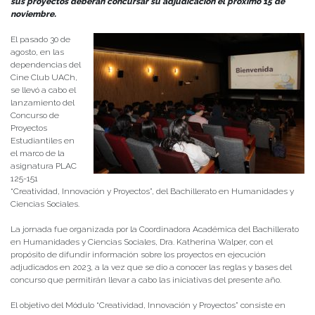
sus proyectos deberán concursar su adjudicación el próximo 15 de
noviembre.
El pasado 30 de
agosto, en las
dependencias del
Cine Club UACh,
se llevó a cabo el
lanzamiento del
Concurso de
Proyectos
Estudiantiles en
el marco de la
asignatura PLAC
125-151
“Creatividad, Innovación y Proyectos”, del Bachillerato en Humanidades y
Ciencias Sociales.
La jornada fue organizada por la Coordinadora Académica del Bachillerato
en Humanidades y Ciencias Sociales, Dra. Katherina Walper, con el
propósito de difundir información sobre los proyectos en ejecución
adjudicados en 2023, a la vez que se dio a conocer las reglas y bases del
concurso que permitirán llevar a cabo las iniciativas del presente año.
El objetivo del Módulo “Creatividad, Innovación y Proyectos” consiste en