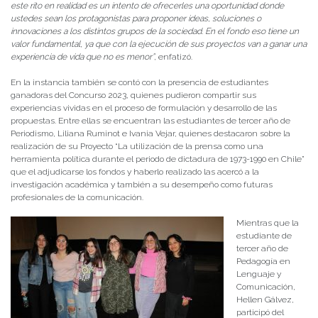
este rito en realidad es un intento de ofrecerles una oportunidad donde
ustedes sean los protagonistas para proponer ideas, soluciones o
innovaciones a los distintos grupos de la sociedad. En el fondo eso tiene un
valor fundamental, ya que con la ejecución de sus proyectos van a ganar una
experiencia de vida que no es menor”
, enfatizó.
En la instancia también se contó con la presencia de estudiantes
ganadoras del Concurso 2023, quienes pudieron compartir sus
experiencias vividas en el proceso de formulación y desarrollo de las
propuestas. Entre ellas se encuentran las estudiantes de tercer año de
Periodismo, Liliana Ruminot e Ivania Vejar, quienes destacaron sobre la
realización de su Proyecto “La utilización de la prensa como una
herramienta política durante el periodo de dictadura de 1973-1990 en Chile”
que el adjudicarse los fondos y haberlo realizado las acercó a la
investigación académica y también a su desempeño como futuras
profesionales de la comunicación.
Mientras que la
estudiante de
tercer año de
Pedagogía en
Lenguaje y
Comunicación,
Hellen Gálvez,
participó del