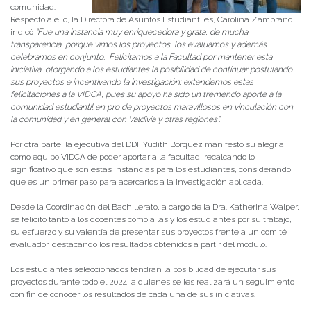
comunidad.
Respecto a ello, la Directora de Asuntos Estudiantiles, Carolina Zambrano
indicó
“Fue una instancia muy enriquecedora y grata, de mucha
transparencia, porque vimos los proyectos, los evaluamos y además
celebramos en conjunto. Felicitamos a la Facultad por mantener esta
iniciativa, otorgando a los estudiantes la posibilidad de continuar postulando
sus proyectos e incentivando la investigación; extendemos estas
felicitaciones a la VIDCA, pues su apoyo ha sido un tremendo aporte a la
comunidad estudiantil en pro de proyectos maravillosos en vinculación con
la comunidad y en general con Valdivia y otras regiones”.
Por otra parte, la ejecutiva del DDI, Yudith Bórquez manifestó su alegría
como equipo VIDCA de poder aportar a la facultad, recalcando lo
significativo que son estas instancias para los estudiantes, considerando
que es un primer paso para acercarlos a la investigación aplicada.
Desde la Coordinación del Bachillerato, a cargo de la Dra. Katherina Walper,
se felicitó tanto a los docentes como a las y los estudiantes por su trabajo,
su esfuerzo y su valentía de presentar sus proyectos frente a un comité
evaluador, destacando los resultados obtenidos a partir del módulo.
Los estudiantes seleccionados tendrán la posibilidad de ejecutar sus
proyectos durante todo el 2024, a quienes se les realizará un seguimiento
con fin de conocer los resultados de cada una de sus iniciativas.