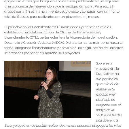
apoyar iniciativas que busquen abordar una problemática que requiera
una propuesta de intervención o de investigación social. Para ello, 12
grupos ganarán el financiamiento del proyecto y contarán con un monto
total de $200.00 para realizarlos en un plazo de 1 a 3 meses.
El pasado año, el Bachillerato en Humanidades y Ciencias Sociales
estableció una colaboración con la Oficina de Transferencia y
Licenciamiento (OTL), perteneciente a la Vicerrectoría de Investigación,
Desarrollo y Creación Artística (VIDCA). Dicha alianza se mantiene hasta la
fecha, otorgando financiamiento y apoyo a aquellos grupos de estudiantes
interesados por poner en marcha sus proyectos.
Sobre esta
vinculación, la
Dra. Katherina
Walper indicó
que:
“Sin duda,
realizar este
módulo final
diseñado en
conjunto con el
apoyo de la
VIDCA ha hecho
una diferencia.
Esto, ya que hemos podido realizar de manera concreta el apoyo a las y los