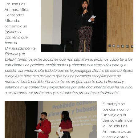
Escuela Las
Ánimas, Mirta
Hernández
Miranda,
comentó que
“gracias al
convenio que
tiene la
Universidad con la
Escuela y el
DAEM, tenemos estas acciones que nos permiten acercarnos y aportar a los
estudiantes en práctica, recibiéndolos y abriendo nuestras aulas para que
puedan aprender in situ todo lo que es la pedagogía. Dentro de ese contexto,
surge este hermoso proyecto que nos ha permitido recopilar parte de
nuestra historia perdida. Por lo tanto, es un gran aporte para la Escuela y
estamos muy contentos y expectantes por este documental que ha reunido
a ex alumnos, ex profesores y a estudiantes presentes actualmente”.
El metraje se
posiciona como
un viaje en el
tiempo y alma de
la Escuela Las
Ánimas, a lo que
el estudiante y