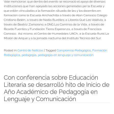
Vale mencionar, que dentro del evento se reconoció el apoyo de diversas
instituciones que han apoyado las acciones generadas por la Escuela y
que están vinculadas a la formación situada de las y los docentes en
formación como la Escuela Anchachilla a través de Alan Carrasco; Colegio
Cristiano Belén, a través de Nadia Burdiles; a Librería Qué Leo Valdivia, a
través de Beatriz Zamorano; a ONG Los Caminos de la Vida, a través de
Ricardo Fuentes y Fundación Tierra Esperanza, a través de Francisca
Carrasco. Así mismo, el Centro de Humedales UACh, a la Escuela Rural La
Misión de Arique y a la jornada nocturna del Instituto Técnico del Sur.
Posted in
Centro de Noticias
|
Tagged
Compromiso Pedagógico
,
Formación
Pedagógica
,
pedagogía
,
pedagogía en lenguaje y comunicación
Con conferencia sobre Educación
Literaria se desarrolló hito de Inicio de
Año Académico de Pedagogía en
Lenguaje y Comunicación
Publicado el
13/05/2022
- Facultad de Filosofía y Humanidades