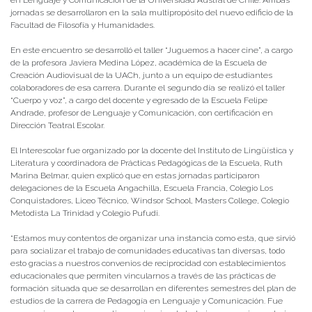
jornadas se desarrollaron en la sala multipropósito del nuevo edificio de la
Facultad de Filosofía y Humanidades.
En este encuentro se desarrolló el taller “Juguemos a hacer cine”, a cargo
de la profesora Javiera Medina López, académica de la Escuela de
Creación Audiovisual de la UACh, junto a un equipo de estudiantes
colaboradores de esa carrera. Durante el segundo día se realizó el taller
“Cuerpo y voz”, a cargo del docente y egresado de la Escuela Felipe
Andrade, profesor de Lenguaje y Comunicación, con certificación en
Dirección Teatral Escolar.
El Interescolar fue organizado por la docente del Instituto de Lingüística y
Literatura y coordinadora de Prácticas Pedagógicas de la Escuela, Ruth
Marina Belmar, quien explicó que en estas jornadas participaron
delegaciones de la Escuela Angachilla, Escuela Francia, Colegio Los
Conquistadores, Liceo Técnico, Windsor School, Masters College, Colegio
Metodista La Trinidad y Colegio Pufudi.
“Estamos muy contentos de organizar una instancia como esta, que sirvió
para socializar el trabajo de comunidades educativas tan diversas, todo
esto gracias a nuestros convenios de reciprocidad con establecimientos
educacionales que permiten vincularnos a través de las prácticas de
formación situada que se desarrollan en diferentes semestres del plan de
estudios de la carrera de Pedagogía en Lenguaje y Comunicación. Fue