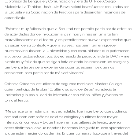
El profesor de Lenguaje y Comunicación y jefe de UTP del Colegio
Metodista La Trinidad, José Luis Bravo, valoró los esfuerzos realizados por
la Escuela y su Coordinación de Prácticas para desarrollar instancias de
aprendizaje.
“Estamos muy felices de que la Facultad nos permita participar de este tipo
de actividades donde involucran a los niños y niñas en un arte tan
maravilloso como es el teatro, y les permite tener nuevas experiencias que
los sacan de su contexto y que, a su vez, nos permiten enriquecer
nuestros vínculos con la Universidad y con comunidades que pertenecen
a otros contextos educativos. Soy egresado de pedagogía de la UACh y me
siento muy feliz de que se sigan fortaleciendo los nexos con los colegios y
también, a través de la experiencia docente, esperamos que nos
consideren para participar de más actividades”.
Gabriela Cárcamo, estudiante de segundo medio del Masters College,
quien participó de la obra “El último suspiro de Zeus”, agradeció la
invitación y la posibilidad de interactuar con niñas, niños y jóvenes en
torno al teatro.
“Me parece una instancia muy agradable, fue increíble porque pudimos
compartir con compañeros de otros colegios y pudimos tener mayor
interacción con ellos y lo que hacen en sus talleres de teatro, que son
cosas distintas a las que nosotros hacemos. Me gustó mucho aprender de
lo que están haciendo los demás. Encuentro maravilloso que a través del