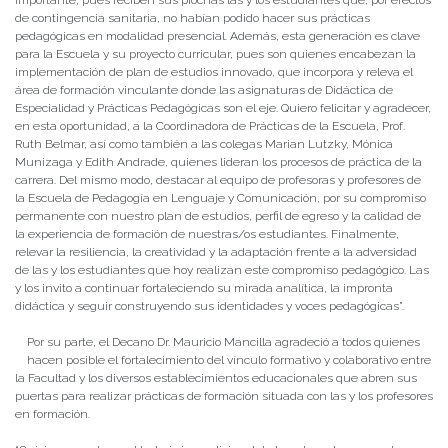
de contingencia sanitaria, no habían podido hacer sus prácticas
pedagógicas en modalidad presencial. Además, esta generación es clave
para la Escuela y su proyecto curricular, pues son quienes encabezan la
implementación de plan de estudios innovado, que incorpora y releva el
área de formación vinculante donde las asignaturas de Didáctica de
Especialidad y Prácticas Pedagógicas son el eje. Quiero felicitar y agradecer,
en esta oportunidad, a la Coordinadora de Prácticas de la Escuela, Prof.
Ruth Belmar, así como también a las colegas Marian Lutzky, Mónica
Munizaga y Edith Andrade, quienes lideran los procesos de práctica de la
carrera. Del mismo modo, destacar al equipo de profesoras y profesores de
la Escuela de Pedagogía en Lenguaje y Comunicación, por su compromiso
permanente con nuestro plan de estudios, perfil de egreso y la calidad de
la experiencia de formación de nuestras/os estudiantes. Finalmente,
relevar la resiliencia, la creatividad y la adaptación frente a la adversidad
de las y los estudiantes que hoy realizan este compromiso pedagógico. Las
y los invito a continuar fortaleciendo su mirada analítica, la impronta
didáctica y seguir construyendo sus identidades y voces pedagógicas”.
Por su parte, el Decano Dr. Mauricio Mancilla agradeció a todos quienes
hacen posible el fortalecimiento del vínculo formativo y colaborativo entre
la Facultad y los diversos establecimientos educacionales que abren sus
puertas para realizar prácticas de formación situada con las y los profesores
en formación.