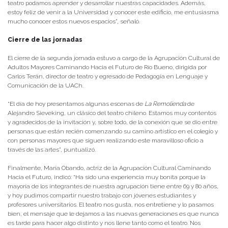
teatro podamos aprender y desarrollar nuestras capacidades. Además,
estoy feliz de venir a la Universidad y conocer este edificio, me entusiasma
mucho conocer estos nuevos espacios”, señaló.
Cierre de las jornadas
El cierre de la segunda jornada estuvo a cargo de la Agrupación Cultural de
Adultos Mayores Caminando Hacia el Futuro de Río Bueno, dirigida por
Carlos Terán, director de teatro y egresado de Pedagogía en Lenguaje y
Comunicación de la UACh.
“El día de hoy presentamos algunas escenas de
La Remolienda
de
Alejandro Sieveking, un clásico del teatro chileno. Estamos muy contentos
y agradecidos de la invitación y, sobre todo, de la conexión que se dio entre
personas que están recién comenzando su camino artístico en el colegio y
con personas mayores que siguen realizando este maravilloso oficio a
través de las artes”, puntualizó.
Finalmente, María Obando, actriz de la Agrupación Cultural Caminando
Hacia el Futuro, indicó: “Ha sido una experiencia muy bonita porque la
mayoría de los integrantes de nuestra agrupación tiene entre 69 y 80 años,
y hoy pudimos compartir nuestro trabajo con jóvenes estudiantes y
profesores universitarios. El teatro nos gusta, nos entretiene y lo pasamos
bien, el mensaje que le dejamos a las nuevas generaciones es que nunca
es tarde para hacer algo distinto y nos llene tanto como el teatro. Nos