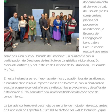
dar cumplimiento
al plan de trabajo
de Escuela y a los
compromisos
propios del
proceso de
acreditación, la
Escuela de
Pedagogía en
Lenguaje y
Comunicación
realizó hace unas
semanas, una nueva “Jornada de Docencia” , la cual contó con la
participación de Directores de Instituto de Lingüística y Literatura, Dr.
Manuel Contreras, y del Instituto de Ciencias de la Educación, Dr. Gerardo
Muñoz.
En esta instancia se reunieron académicas y académicos de las diversas
áreas disciplinares que imparten clases en la carrera, con la finalidad de
evaluar el quehacer del año 2022 y discutir las proyecciones y desafíos de
este año en curso, considerando las especificidades de cada área de
conocimiento.
La jornada contempló el desarrollo de un taller de inclusión de estudiantes
en Condición de Espectro Autista (CEA), dictado por UACh Inclusiva, y que