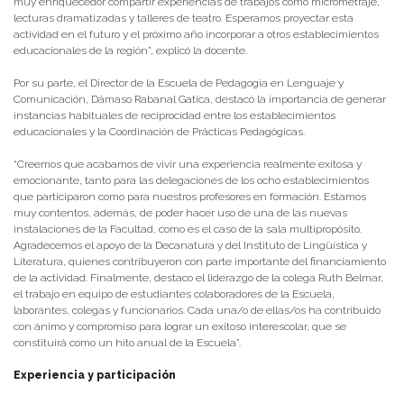
muy enriquecedor compartir experiencias de trabajos como micrometraje,
lecturas dramatizadas y talleres de teatro. Esperamos proyectar esta
actividad en el futuro y el próximo año incorporar a otros establecimientos
educacionales de la región”, explicó la docente.
Por su parte, el Director de la Escuela de Pedagogía en Lenguaje y
Comunicación, Dámaso Rabanal Gatica, destacó la importancia de generar
instancias habituales de reciprocidad entre los establecimientos
educacionales y la Coordinación de Prácticas Pedagógicas.
“Creemos que acabamos de vivir una experiencia realmente exitosa y
emocionante, tanto para las delegaciones de los ocho establecimientos
que participaron como para nuestros profesores en formación. Estamos
muy contentos, además, de poder hacer uso de una de las nuevas
instalaciones de la Facultad, como es el caso de la sala multipropósito.
Agradecemos el apoyo de la Decanatura y del Instituto de Lingüística y
Literatura, quienes contribuyeron con parte importante del financiamiento
de la actividad. Finalmente, destaco el liderazgo de la colega Ruth Belmar,
el trabajo en equipo de estudiantes colaboradores de la Escuela,
laborantes, colegas y funcionarios. Cada una/o de ellas/os ha contribuido
con ánimo y compromiso para lograr un exitoso interescolar, que se
constituirá como un hito anual de la Escuela”.
Experiencia y participación