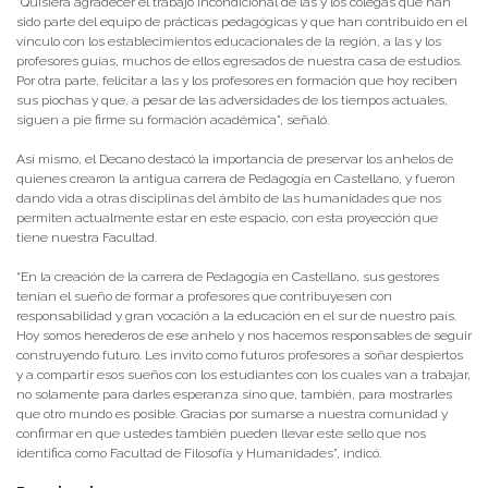
“Quisiera agradecer el trabajo incondicional de las y los colegas que han
sido parte del equipo de prácticas pedagógicas y que han contribuido en el
vínculo con los establecimientos educacionales de la región, a las y los
profesores guías, muchos de ellos egresados de nuestra casa de estudios.
Por otra parte, felicitar a las y los profesores en formación que hoy reciben
sus piochas y que, a pesar de las adversidades de los tiempos actuales,
siguen a pie firme su formación académica”, señaló.
Así mismo, el Decano destacó la importancia de preservar los anhelos de
quienes crearon la antigua carrera de Pedagogía en Castellano, y fueron
dando vida a otras disciplinas del ámbito de las humanidades que nos
permiten actualmente estar en este espacio, con esta proyección que
tiene nuestra Facultad.
“En la creación de la carrera de Pedagogía en Castellano, sus gestores
tenían el sueño de formar a profesores que contribuyesen con
responsabilidad y gran vocación a la educación en el sur de nuestro país.
Hoy somos herederos de ese anhelo y nos hacemos responsables de seguir
construyendo futuro. Les invito como futuros profesores a soñar despiertos
y a compartir esos sueños con los estudiantes con los cuales van a trabajar,
no solamente para darles esperanza sino que, también, para mostrarles
que otro mundo es posible. Gracias por sumarse a nuestra comunidad y
confirmar en que ustedes también pueden llevar este sello que nos
identifica como Facultad de Filosofía y Humanidades”, indicó.