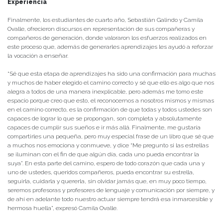
Experiencia
Finalmente, los estudiantes de cuarto año, Sebastián Galindo y Camila
Ovalle, ofrecieron discursos en representación de sus compañeras y
compañeros de generación, donde valoraron los esfuerzos realizados en
este proceso que, además de generarles aprendizajes les ayudó a reforzar
la vocación a enseñar.
“Sé que esta etapa de aprendizajes ha sido una confirmación para muchas
y muchos de haber elegido el camino correcto y sé que ello es algo que nos
alegra a todos de una manera inexplicable, pero además me tomo este
espacio porque creo que esto, el reconocernos a nosotros mismos y mismas
en el camino correcto, es la confirmación de que todas y todos ustedes son
capaces de lograr lo que se propongan, son completa y absolutamente
capaces de cumplir sus sueños e ir más allá. Finalmente, me gustaría
compartirles una pequeña, pero muy especial frase de un libro que sé que
a muchos nos emociona y conmueve, y dice “Me pregunto si las estrellas
se iluminan con el fin de que algún día, cada uno pueda encontrar la
suya”. En esta parte del camino, espero de todo corazón que cada una y
uno de ustedes, queridos compañeros, pueda encontrar su estrella,
seguirla, cuidarla y quererla, sin olvidar jamás que, en muy poco tiempo,
seremos profesoras y profesores de lenguaje y comunicación por siempre, y
de ahí en adelante todo nuestro actuar siempre tendrá esa inmarcesible y
hermosa huella”, expresó Camila Ovalle.