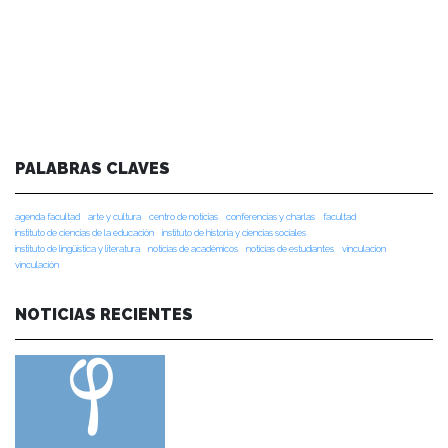
PALABRAS CLAVES
agenda facultad
arte y cultura
centro de noticias
conferencias y charlas
facultad
instituto de ciencias de la educación
instituto de historia y ciencias sociales
instituto de lingüística y literatura
noticias de académicos
noticias de estudiantes
vinculacion
vinculación
NOTICIAS RECIENTES