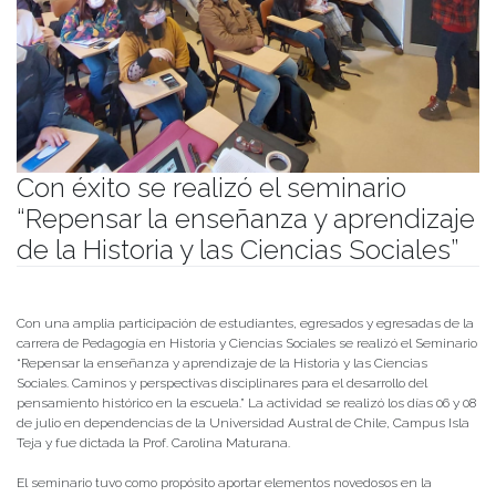
Con éxito se realizó el seminario
“Repensar la enseñanza y aprendizaje
de la Historia y las Ciencias Sociales”
Publicado el
12/07/2022
- Facultad de Filosofía y Humanidades
Con una amplia participación de estudiantes, egresados y egresadas de la
carrera de Pedagogía en Historia y Ciencias Sociales se realizó el Seminario
“Repensar la enseñanza y aprendizaje de la Historia y las Ciencias
Sociales. Caminos y perspectivas disciplinares para el desarrollo del
pensamiento histórico en la escuela.” La actividad se realizó los días 06 y 08
de julio en dependencias de la Universidad Austral de Chile, Campus Isla
Teja y fue dictada la Prof. Carolina Maturana.
El seminario tuvo como propósito aportar elementos novedosos en la