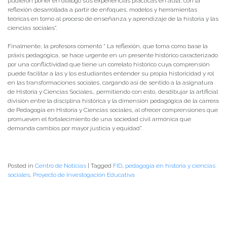
pudieron poner en diálogo sus experiencias prácticas en aula, con la
reflexión desarrollada a partir de enfoques, modelos y herramientas
teóricas en torno al proceso de enseñanza y aprendizaje de la historia y las
ciencias sociales”.
Finalmente, la profesora comentó “ La reflexión, que toma como base la
práxis pedagógica, se hace urgente en un presente histórico caracterizado
por una conflictividad que tiene un correlato histórico cuya comprensión
puede facilitar a las y los estudiantes entender su propia historicidad y rol
en las transformaciones sociales, cargando así de sentido a la asignatura
de Historia y Ciencias Sociales., permitiendo con esto, desdibujar la artificial
división entre la disciplina histórica y la dimensión pedagógica de la carrera
de Pedagogía en Historia y Ciencias sociales, al ofrecer comprensiones que
promueven el fortalecimiento de una sociedad civil armónica que
demanda cambios por mayor justicia y equidad”.
Posted in
Centro de Noticias
|
Tagged
FID
,
pedagogía en historia y ciencias
sociales
,
Proyecto de Investogación Educativa