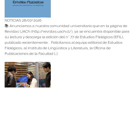
NOTICIAS 28/07/2026
📚 Anunciamos a nuestra comunidad universitaria que en la página de
Revistas UACh (http://revistas.uach.cl/), ya se encuentra disponible para
su lectura y descarga la edición del n° 77 de Estudios Filológicos (EFIL),
publicado recientemente. Felicitamos al equipo editorial de Estudios
Filológicos, al Instituto de Lingüística y Literatura, la Oficina de
Publicaciones de la Facultad […]
NOTICIAS 15/07/2026
Muchos de estos recursos fueron implementados durante el semestre en
las residencias de Mejor Niñez Nidal y Las Parras, espacios donde el
estudiantado desarrolló experiencias de aprendizaje y acompañamiento.