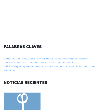
PALABRAS CLAVES
agenda facultad
arte y cultura
centro de noticias
conferencias y charlas
facultad
instituto de ciencias de la educación
instituto de historia y ciencias sociales
instituto de lingüística y literatura
noticias de académicos
noticias de estudiantes
vinculacion
vinculación
NOTICIAS RECIENTES