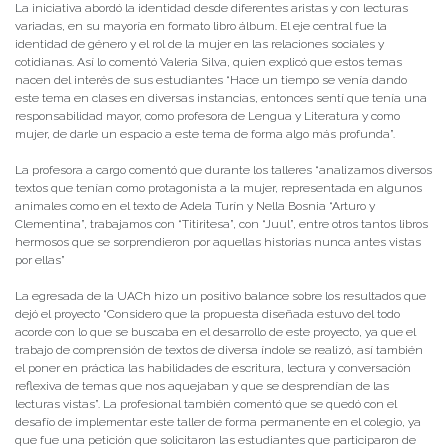
La iniciativa abordó la identidad desde diferentes aristas y con lecturas
variadas, en su mayoría en formato libro álbum. El eje central fue la
identidad de género y el rol de la mujer en las relaciones sociales y
cotidianas. Así lo comentó Valeria Silva, quien explicó que estos temas
nacen del interés de sus estudiantes “Hace un tiempo se venía dando
este tema en clases en diversas instancias, entonces sentí que tenía una
responsabilidad mayor, como profesora de Lengua y Literatura y como
mujer, de darle un espacio a este tema de forma algo más profunda”.
La profesora a cargo comentó que durante los talleres “analizamos diversos
textos que tenían como protagonista a la mujer, representada en algunos
animales como en el texto de Adela Turín y Nella Bosnia “Arturo y
Clementina”, trabajamos con “Titiritesa”, con “Juul”, entre otros tantos libros
hermosos que se sorprendieron por aquellas historias nunca antes vistas
por ellas”
La egresada de la UACh hizo un positivo balance sobre los resultados que
dejó el proyecto “Considero que la propuesta diseñada estuvo del todo
acorde con lo que se buscaba en el desarrollo de este proyecto, ya que el
trabajo de comprensión de textos de diversa índole se realizó, así también
el poner en práctica las habilidades de escritura, lectura y conversación
reflexiva de temas que nos aquejaban y que se desprendían de las
lecturas vistas”. La profesional también comentó que se quedó con el
desafío de implementar este taller de forma permanente en el colegio, ya
que fue una petición que solicitaron las estudiantes que participaron de