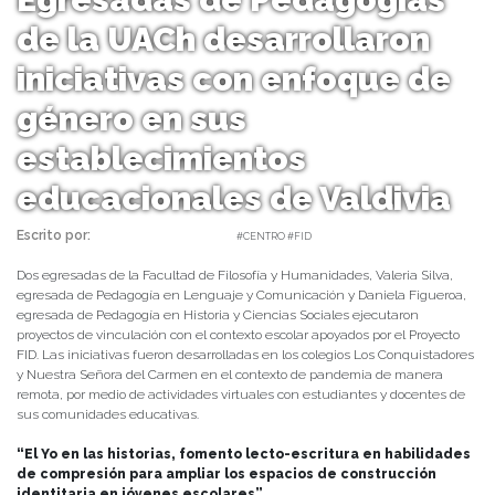
de la UACh desarrollaron
iniciativas con enfoque de
género en sus
establecimientos
educacionales de Valdivia
Escrito por:
daniel | 24/01/2022 |
#CENTRO #FID
Dos egresadas de la Facultad de Filosofía y Humanidades, Valeria Silva,
egresada de Pedagogía en Lenguaje y Comunicación y Daniela Figueroa,
egresada de Pedagogía en Historia y Ciencias Sociales ejecutaron
proyectos de vinculación con el contexto escolar apoyados por el Proyecto
FID. Las iniciativas fueron desarrolladas en los colegios Los Conquistadores
y Nuestra Señora del Carmen en el contexto de pandemia de manera
remota, por medio de actividades virtuales con estudiantes y docentes de
sus comunidades educativas.
“El Yo en las historias, fomento lecto-escritura en habilidades
de compresión para ampliar los espacios de construcción
identitaria en jóvenes escolares”