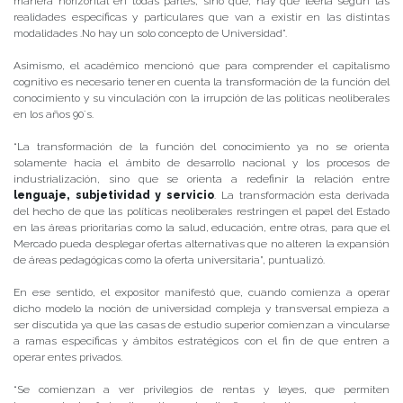
manera horizontal en todas partes, sino que, hay que leerla según las
realidades específicas y particulares que van a existir en las distintas
modalidades .No hay un solo concepto de Universidad”.
Asimismo, el académico mencionó que para comprender el capitalismo
cognitivo es necesario tener en cuenta la transformación de la función del
conocimiento y su vinculación con la irrupción de las políticas neoliberales
en los años 90´s.
“La transformación de la función del conocimiento ya no se orienta
solamente hacia el ámbito de desarrollo nacional y los procesos de
industrialización, sino que se orienta a redefinir la relación entre
lenguaje, subjetividad y servicio
. La transformación esta derivada
del hecho de que las políticas neoliberales restringen el papel del Estado
en las áreas prioritarias como la salud, educación, entre otras, para que el
Mercado pueda desplegar ofertas alternativas que no alteren la expansión
de áreas pedagógicas como la oferta universitaria”, puntualizó.
En ese sentido, el expositor manifestó que, cuando comienza a operar
dicho modelo la noción de universidad compleja y transversal empieza a
ser discutida ya que las casas de estudio superior comienzan a vincularse
a ramas específicas y ámbitos estratégicos con el fin de que entren a
operar entes privados.
“Se comienzan a ver privilegios de rentas y leyes, que permiten