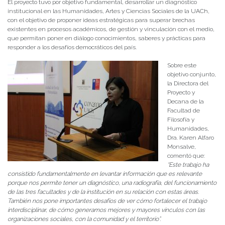
El proyecto tuvo por objetivo fundamental, desarrollar un diagnóstico
institucional en las Humanidades, Artes y Ciencias Sociales de la UACh,
con el objetivo de proponer ideas estratégicas para superar brechas
existentes en procesos académicos, de gestión y vinculación con el medio,
que permitan poner en diálogo conocimientos, saberes y prácticas para
responder a los desafíos democráticos del país.
Sobre este
objetivo conjunto,
la Directora del
Proyecto y
Decana de la
Facultad de
Filosofía y
Humanidades,
Dra. Karen Alfaro
Monsalve,
comentó que:
“Este trabajo ha
consistido fundamentalmente en levantar información que es relevante
porque nos permite tener un diagnóstico, una radiografía, del funcionamiento
de las tres facultades y de la institución en su relación con estas áreas.
También nos pone importantes desafíos de ver cómo fortalecer el trabajo
interdisciplinar, de cómo generamos mejores y mayores vínculos con las
organizaciones sociales, con la comunidad y el territorio”.