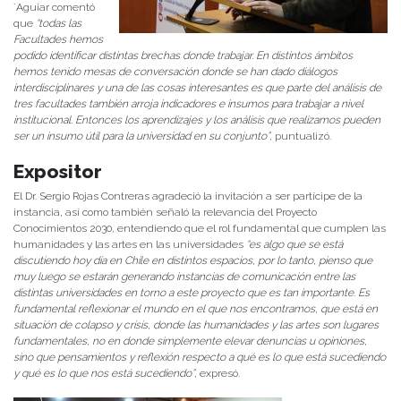
´Aguiar comentó
que
“todas las
Facultades hemos
podido identificar distintas brechas donde trabajar. En distintos ámbitos
hemos tenido mesas de conversación donde se han dado diálogos
interdisciplinares y una de las cosas interesantes es que parte del análisis de
tres facultades también arroja indicadores e insumos para trabajar a nivel
institucional. Entonces los aprendizajes y los análisis que realizamos pueden
ser un insumo útil para la universidad en su conjunto”
, puntualizó.
Expositor
El Dr. Sergio Rojas Contreras agradeció la invitación a ser partícipe de la
instancia, así como también señaló la relevancia del Proyecto
Conocimientos 2030, entendiendo que el rol fundamental que cumplen las
humanidades y las artes en las universidades
“es algo que se está
discutiendo hoy día en Chile en distintos espacios, por lo tanto, pienso que
muy luego se estarán generando instancias de comunicación entre las
distintas universidades en torno a este proyecto que es tan importante. Es
fundamental reflexionar el mundo en el que nos encontramos, que está en
situación de colapso y crisis, donde las humanidades y las artes son lugares
fundamentales, no en donde simplemente elevar denuncias u opiniones,
sino que pensamientos y reflexión respecto a qué es lo que está sucediendo
y qué es lo que nos está sucediendo”
, expresó.