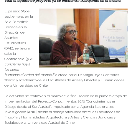
cual el equipo de proyecto ya se encuentra trabajando en el diseño.
El pasado 05 de
septiembre, en la
Sala Paraninfo
ubicada en la
Dirección de
Asuntos
Estudiantiles
(DAE), se llevó a
cabo la
Conferencia
“
¿Le
concierne hoy a
los seres
humanos el orden del mundo?”
dictada por el Dr. Sergio Rojas Contreras,
filósofo y académico de las Facultades de Artes y Filosofía y Humanidades
de la Universidad de Chile.
La actividad se realizó en el marco de la finalización de la primera etapa de
implementación del Proyecto Conocimientos 2030 “Conocimientos en
Diálogo desde el Sur Austral”, impulsado por la Agencia Nacional de
Investigación (ANID) desde el trabajo articulado entre las Facultades de
Filosofía y Humanidades; Arquitectura y Artes; y Ciencias Jurídicas y
Sociales de la Universidad Austral de Chile.