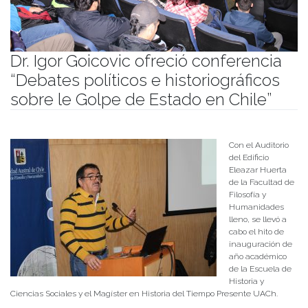
Dr. Igor Goicovic ofreció conferencia
“Debates políticos e historiográficos
sobre le Golpe de Estado en Chile”
Publicado el
21/04/2023
- Facultad de Filosofía y Humanidades
Con el Auditorio
del Edificio
Eleazar Huerta
de la Facultad de
Filosofía y
Humanidades
lleno, se llevó a
cabo el hito de
inauguración de
año académico
de la Escuela de
Historia y
Ciencias Sociales y el Magíster en Historia del Tiempo Presente UACh.