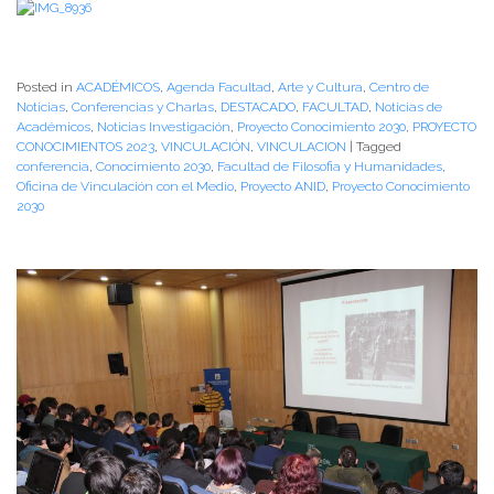
Posted in
ACADÉMICOS
,
Agenda Facultad
,
Arte y Cultura
,
Centro de
Noticias
,
Conferencias y Charlas
,
DESTACADO
,
FACULTAD
,
Noticias de
Académicos
,
Noticias Investigación
,
Proyecto Conocimiento 2030
,
PROYECTO
CONOCIMIENTOS 2023
,
VINCULACIÓN
,
VINCULACION
|
Tagged
conferencia
,
Conocimiento 2030
,
Facultad de Filosofia y Humanidades
,
Oficina de Vinculación con el Medio
,
Proyecto ANID
,
Proyecto Conocimiento
2030