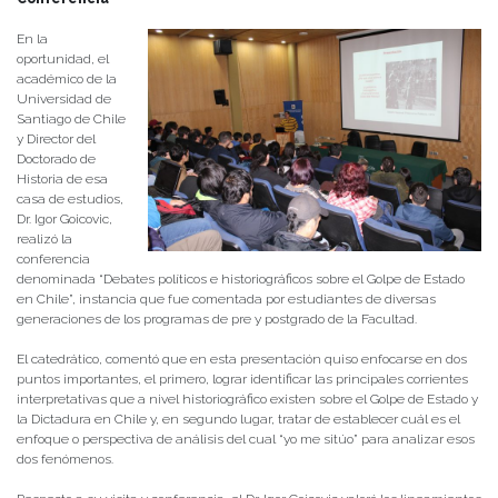
En la
oportunidad, el
académico de la
Universidad de
Santiago de Chile
y Director del
Doctorado de
Historia de esa
casa de estudios,
Dr. Igor Goicovic,
realizó la
conferencia
denominada “Debates políticos e historiográficos sobre el Golpe de Estado
en Chile”, instancia que fue comentada por estudiantes de diversas
generaciones de los programas de pre y postgrado de la Facultad.
El catedrático, comentó que en esta presentación quiso enfocarse en dos
puntos importantes, el primero, lograr identificar las principales corrientes
interpretativas que a nivel historiográfico existen sobre el Golpe de Estado y
la Dictadura en Chile y, en segundo lugar, tratar de establecer cuál es el
enfoque o perspectiva de análisis del cual “yo me sitúo” para analizar esos
dos fenómenos.