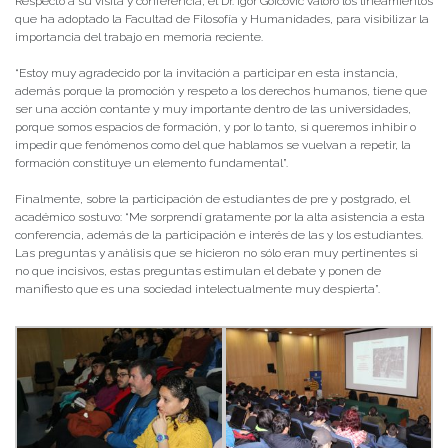
Respecto a su visita y conferencia, el Dr. Igor Goicovic valoró los lineamientos
que ha adoptado la Facultad de Filosofía y Humanidades, para visibilizar la
importancia del trabajo en memoria reciente.
“Estoy muy agradecido por la invitación a participar en esta instancia,
además porque la promoción y respeto a los derechos humanos, tiene que
ser una acción contante y muy importante dentro de las universidades,
porque somos espacios de formación, y por lo tanto, si queremos inhibir o
impedir que fenómenos como del que hablamos se vuelvan a repetir, la
formación constituye un elemento fundamental”.
Finalmente, sobre la participación de estudiantes de pre y postgrado, el
académico sostuvo: “Me sorprendí gratamente por la alta asistencia a esta
conferencia, además de la participación e interés de las y los estudiantes.
Las preguntas y análisis que se hicieron no sólo eran muy pertinentes si
no que incisivos, estas preguntas estimulan el debate y ponen de
manifiesto que es una sociedad intelectualmente muy despierta”.