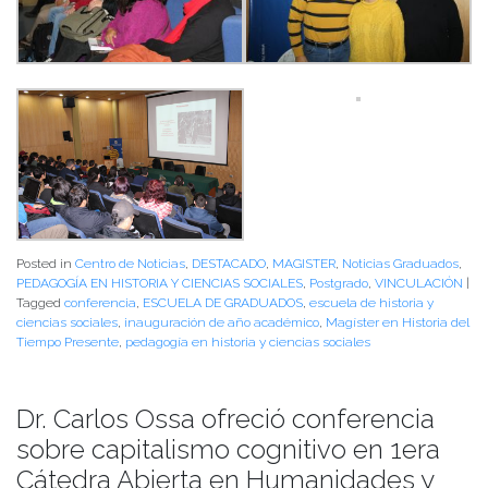
Posted in
Centro de Noticias
,
DESTACADO
,
MAGISTER
,
Noticias Graduados
,
PEDAGOGÍA EN HISTORIA Y CIENCIAS SOCIALES
,
Postgrado
,
VINCULACIÓN
|
Tagged
conferencia
,
ESCUELA DE GRADUADOS
,
escuela de historia y
ciencias sociales
,
inauguración de año académico
,
Magíster en Historia del
Tiempo Presente
,
pedagogía en historia y ciencias sociales
Dr. Carlos Ossa ofreció conferencia
sobre capitalismo cognitivo en 1era
Cátedra Abierta en Humanidades y