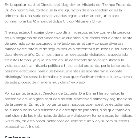
En la oportunidad, el Director del Magíster en Historia del Tiempo Presente,
Dr. Robinson Silva, contó que la inauguración de año académico es la
primera, de una serie de actividades organizadas en conjunto para
conmemorar los 50 años del Golpe Civico-Militar en Chile.
“Hemos estado trabajando en coordinar nuestros esfuerzos, en la creación
de un programa de actividades que orienten a nuestros estudiantes, tanto
de pregrado como postgrado, a reflexionar, analizar y conocer diversas
miradas este hito que de seguro nos va a enfrentar a muchas discusiones
durante este año. Quisimos traer a un destacado historiador, especialista
en estos temas, ya que, ha tenido un destacado trabajo vinculado a la
violencia política, historia política e historia del presente, por lo tanto era la
persona adecuada para que los estudiantes se adentraran al debate
historiográfico sobre la temática, y creo que efectivamente dio luces acerca
de este proceso de manera muy clara”, expresó.
Por su parte, la actual Directora de Escuela, Dra Diana Henao, valoró la
presencia de una gran cantidad de estudiantes de primero y segundo año
de la carrera. “Es muy importante para nosotros que nuestros estudiantes
se sumen no solo en asistencia a este tipo de jornadas, sino que también
participen de las instancias de debate y diálogo en torno a estas temáticas.
Sin duda, en esta oportunidad todo aquello se cumplió y superó nuestras
expectativas”, indicó.
Conferencia