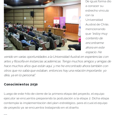
De igual forma dio
a conocer su
estrecho vínculo
con la
Universidad
Austral de Chile,
mencionando
que
“estoy muy
contento de
encontrarme
ahora en este
espacio. He
venido en varias oportunidades a la Universidad Austral en experiencias con
artes y filosofía en instancias académicas. Tengo muchos amigos y amigas de
hace muchos años que están aquí, y me he encontrado ahora también con
otros que no sabía que estaban, entonces hay una relación importante, yo
diría, ya en lo personal”.
Conocimientos 2030
Luego de este hito de cierre de la primera etapa del proyecto, el equipo
ejecutor se encuentra preparando la postulación a la etapa 2. Dicha etapa
contempla la implementación del plan estratégico, para el cual el equipo
de proyecto ya se encuentra trabajando en el diseño.