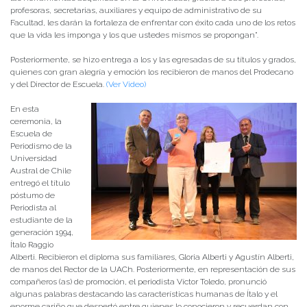
profesoras, secretarias, auxiliares y equipo de administrativo de su
Facultad, les darán la fortaleza de enfrentar con éxito cada uno de los retos
que la vida les imponga y los que ustedes mismos se propongan”.
Posteriormente, se hizo entrega a los y las egresadas de su títulos y grados,
quienes con gran alegría y emoción los recibieron de manos del Prodecano
y del Director de Escuela.
(Ver Video)
En esta
ceremonia, la
Escuela de
Periodismo de la
Universidad
Austral de Chile
entregó el título
póstumo de
Periodista al
estudiante de la
generación 1994,
Ítalo Raggio
Alberti. Recibieron el diploma sus familiares, Gloria Alberti y Agustín Alberti,
de manos del Rector de la UACh. Posteriormente, en representación de sus
compañeros (as) de promoción, el periodista Víctor Toledo, pronunció
algunas palabras destacando las características humanas de Ítalo y el
enorme cariño que despertó entre quienes lo conocieron y recuerdan con