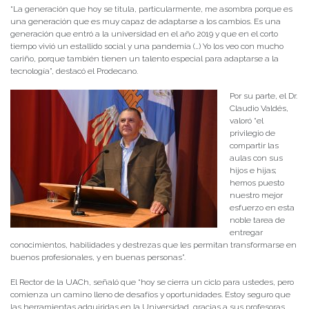
“La generación que hoy se titula, particularmente, me asombra porque es
una generación que es muy capaz de adaptarse a los cambios. Es una
generación que entró a la universidad en el año 2019 y que en el corto
tiempo vivió un estallido social y una pandemia (…) Yo los veo con mucho
cariño, porque también tienen un talento especial para adaptarse a la
tecnología”, destacó el Prodecano.
Por su parte, el Dr.
Claudio Valdés,
valoró “el
privilegio de
compartir las
aulas con sus
hijos e hijas;
hemos puesto
nuestro mejor
esfuerzo en esta
noble tarea de
entregar
conocimientos, habilidades y destrezas que les permitan transformarse en
buenos profesionales, y en buenas personas”.
El Rector de la UACh, señaló que “hoy se cierra un ciclo para ustedes, pero
comienza un camino lleno de desafíos y oportunidades. Estoy seguro que
las herramientas adquiridas en la Universidad, gracias a sus profesoras,