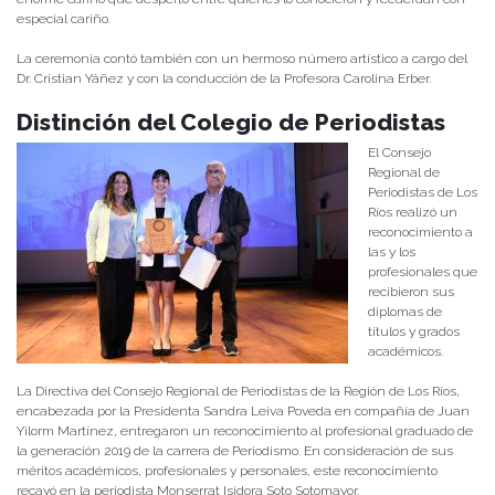
especial cariño.
La ceremonia contó también con un hermoso número artístico a cargo del
Dr. Cristian Yáñez y con la conducción de la Profesora Carolina Erber.
Distinción del Colegio de Periodistas
El Consejo
Regional de
Periodistas de Los
Ríos realizó un
reconocimiento a
las y los
profesionales que
recibieron sus
diplomas de
títulos y grados
académicos.
La Directiva del Consejo Regional de Periodistas de la Región de Los Ríos,
encabezada por la Presidenta Sandra Leiva Poveda en compañía de Juan
Yilorm Martínez, entregaron un reconocimiento al profesional graduado de
la generación 2019 de la carrera de Periodismo. En consideración de sus
méritos académicos, profesionales y personales, este reconocimiento
recayó en la periodista Monserrat Isidora Soto Sotomayor.