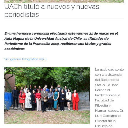
UACh tituló a nuevos y nuevas
periodistas
Publicado el
25/03/2025
- Facultad de Filosofía y Humanidades
En una hermosa ceremonia efectuada este viernes 21 de marzo en el
Aula Magna de la Universidad Austral de Chile, 35 titulados de
Periodismo de la Promoción 2019, recibieron sus títulos y grados
académicos.
Ver galería fotográfica aquí
La actividad contó
con la asistencia
del Rector de la
UACh, Dr. José
Dörner; el
Prodecano de la
Facultad de
Filosofía y
Humanidades, Dr.
Luis Cárcamo; el
Director de la
Escuela de