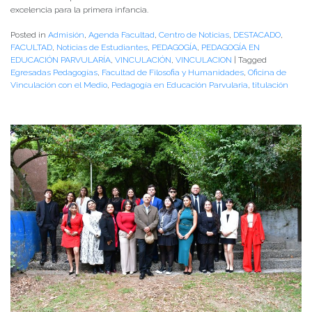
excelencia para la primera infancia.
Posted in
Admisión
,
Agenda Facultad
,
Centro de Noticias
,
DESTACADO
,
FACULTAD
,
Noticias de Estudiantes
,
PEDAGOGÍA
,
PEDAGOGÍA EN
EDUCACIÓN PARVULARÍA
,
VINCULACIÓN
,
VINCULACION
|
Tagged
Egresadas Pedagogías
,
Facultad de Filosofia y Humanidades
,
Oficina de
Vinculación con el Medio
,
Pedagogía en Educación Parvularia
,
titulación