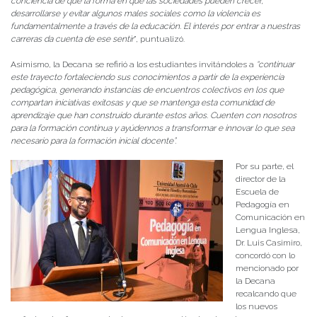
conciencia de que la forma en que las sociedades pueden crecer,
desarrollarse y evitar algunos males sociales como la violencia es
fundamentalmente a través de la educación. El interés por entrar a nuestras
carreras da cuenta de ese sentir
”, puntualizó.
Asimismo, la Decana se refirió a los estudiantes invitándoles a
“continuar
este trayecto fortaleciendo sus conocimientos a partir de la experiencia
pedagógica, generando instancias de encuentros colectivos en los que
compartan iniciativas exitosas y que se mantenga esta comunidad de
aprendizaje que han construido durante estos años. Cuenten con nosotros
para la formación continua y ayúdennos a transformar e innovar lo que sea
necesario para la formación inicial docente”.
Por su parte, el
director de la
Escuela de
Pedagogía en
Comunicación en
Lengua Inglesa,
Dr. Luis Casimiro,
concordó con lo
mencionado por
la Decana
recalcando que
los nuevos