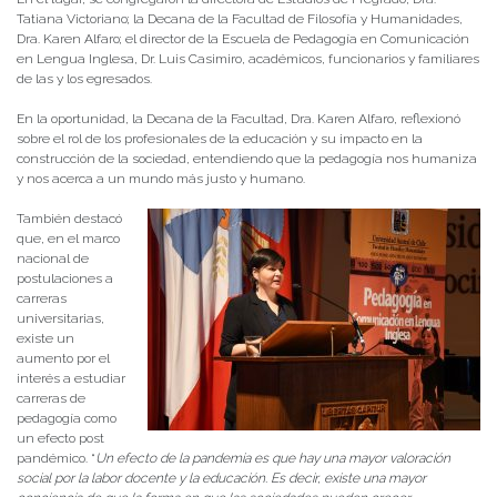
Tatiana Victoriano; la Decana de la Facultad de Filosofía y Humanidades,
Dra. Karen Alfaro; el director de la Escuela de Pedagogía en Comunicación
en Lengua Inglesa, Dr. Luis Casimiro, académicos, funcionarios y familiares
de las y los egresados.
En la oportunidad, la Decana de la Facultad, Dra. Karen Alfaro, reflexionó
sobre el rol de los profesionales de la educación y su impacto en la
construcción de la sociedad, entendiendo que la pedagogía nos humaniza
y nos acerca a un mundo más justo y humano.
También destacó
que, en el marco
nacional de
postulaciones a
carreras
universitarias,
existe un
aumento por el
interés a estudiar
carreras de
pedagogía como
un efecto post
pandémico. “
Un efecto de la pandemia es que hay una mayor valoración
social por la labor docente y la educación. Es decir, existe una mayor