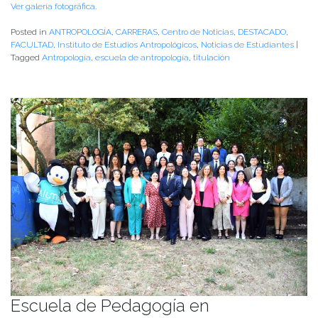
Ver galería fotográfica
.
Posted in
ANTROPOLOGÍA
,
CARRERAS
,
Centro de Noticias
,
DESTACADO
,
FACULTAD
,
Instituto de Estudios Antropológicos
,
Noticias de Estudiantes
|
Tagged
Antropología
,
escuela de antropología
,
titulación
Escuela de Pedagogía en