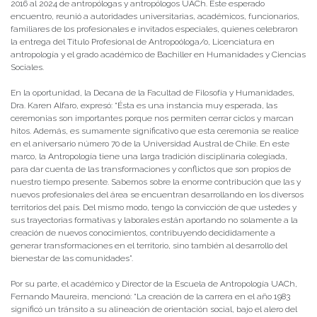
2016 al 2024 de antropólogas y antropólogos UACh. Este esperado
encuentro, reunió a autoridades universitarias, académicos, funcionarios,
familiares de los profesionales e invitados especiales, quienes celebraron
la entrega del Título Profesional de Antropoóloga/o, Licenciatura en
antropología y el grado académico de Bachiller en Humanidades y Ciencias
Sociales.
En la oportunidad, la Decana de la Facultad de Filosofía y Humanidades,
Dra. Karen Alfaro, expresó: “Ésta es una instancia muy esperada, las
ceremonias son importantes porque nos permiten cerrar ciclos y marcan
hitos. Además, es sumamente significativo que esta ceremonia se realice
en el aniversario número 70 de la Universidad Austral de Chile. En este
marco, la Antropología tiene una larga tradición disciplinaria colegiada,
para dar cuenta de las transformaciones y conflictos que son propios de
nuestro tiempo presente. Sabemos sobre la enorme contribución que las y
nuevos profesionales del área se encuentran desarrollando en los diversos
territorios del país. Del mismo modo, tengo la convicción de que ustedes y
sus trayectorias formativas y laborales están aportando no solamente a la
creación de nuevos conocimientos, contribuyendo decididamente a
generar transformaciones en el territorio, sino también al desarrollo del
bienestar de las comunidades”.
Por su parte, el académico y Director de la Escuela de Antropología UACh,
Fernando Maureira, mencionó: “La creación de la carrera en el año 1983
significó un tránsito a su alineación de orientación social, bajo el alero del