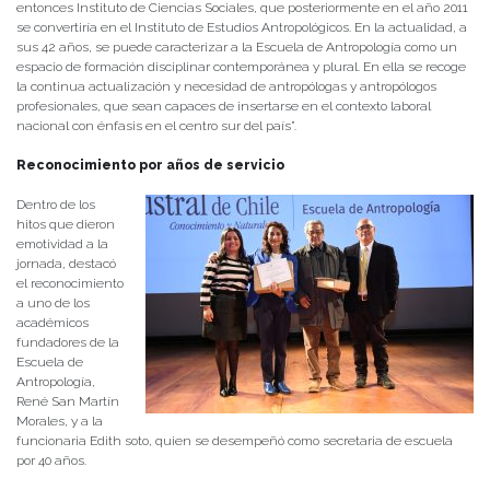
entonces Instituto de Ciencias Sociales, que posteriormente en el año 2011
se convertiría en el Instituto de Estudios Antropológicos. En la actualidad, a
sus 42 años, se puede caracterizar a la Escuela de Antropología como un
espacio de formación disciplinar contemporánea y plural. En ella se recoge
la continua actualización y necesidad de antropólogas y antropólogos
profesionales, que sean capaces de insertarse en el contexto laboral
nacional con énfasis en el centro sur del país”.
Reconocimiento por años de servicio
Dentro de los
hitos que dieron
emotividad a la
jornada, destacó
el reconocimiento
a uno de los
académicos
fundadores de la
Escuela de
Antropología,
René San Martín
Morales, y a la
funcionaria Edith soto, quien se desempeñó como secretaria de escuela
por 40 años.