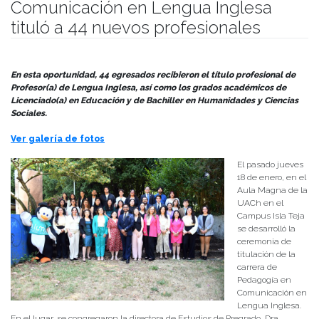
Comunicación en Lengua Inglesa
tituló a 44 nuevos profesionales
Publicado el
22/01/2024
- Facultad de Filosofía y Humanidades
En esta oportunidad, 44 egresados recibieron el título profesional
de
Profesor(a) de Lengua Inglesa, así como los grados académicos de
Licenciado(a) en Educación y de Bachiller en Humanidades y Ciencias
Sociales.
Ver galería de fotos
El pasado jueves
18 de enero, en el
Aula Magna de la
UACh en el
Campus Isla Teja
se desarrolló la
ceremonia de
titulación de la
carrera de
Pedagogía en
Comunicación en
Lengua Inglesa.
En el lugar, se congregaron la directora de Estudios de Pregrado, Dra.