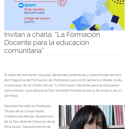
Invitan a charla: “La Formación
Docente para la educación
comunitaria”
Publicado el
04/05/2022
- Facultad de Filosofía y Humanidades
El taller de formación situada: Desarrollo profesional y aprendizaje servicio
del Programa de Formación de Profesores para la Enseñanza Media invita
a participar de la charla virtual “La Formación Docente para la educación
comunitaria” que dictará la Dra. Donatila Ferrada el día 11 de mayo a las 17:
30 horas.
Donatila Ferrada es Profesora
Titular de la Universidad
Católica del Maule. Académica
de la Facultad de Ciencias de la
Educación, Departamento de