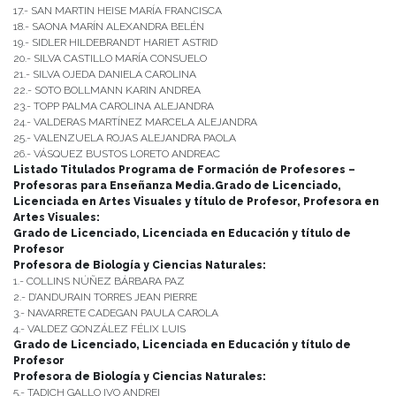
17.- SAN MARTIN HEISE MARÍA FRANCISCA
18.- SAONA MARÍN ALEXANDRA BELÉN
19.- SIDLER HILDEBRANDT HARIET ASTRID
20.- SILVA CASTILLO MARÍA CONSUELO
21.- SILVA OJEDA DANIELA CAROLINA
22.- SOTO BOLLMANN KARIN ANDREA
23.- TOPP PALMA CAROLINA ALEJANDRA
24.- VALDERAS MARTÍNEZ MARCELA ALEJANDRA
25.- VALENZUELA ROJAS ALEJANDRA PAOLA
26.- VÁSQUEZ BUSTOS LORETO ANDREAC
Listado Titulados Programa de Formación de Profesores –
Profesoras para Enseñanza Media.
Grado de Licenciado,
Licenciada en Artes Visuales y título de Profesor, Profesora en
Artes Visuales:
Grado de Licenciado, Licenciada en Educación y título de
Profesor
Profesora de Biología y Ciencias Naturales:
1.- COLLINS NÚÑEZ BÁRBARA PAZ
2.- D’ANDURAIN TORRES JEAN PIERRE
3.- NAVARRETE CADEGAN PAULA CAROLA
4.- VALDEZ GONZÁLEZ FÉLIX LUIS
Grado de Licenciado, Licenciada en Educación y título de
Profesor
Profesora de Biología y Ciencias Naturales:
5.- TADICH GALLO IVO ANDREI