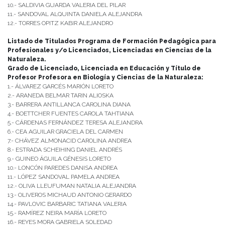
10.- SALDIVIA GUARDA VALERIA DEL PILAR
11.- SANDOVAL ALQUINTA DANIELA ALEJANDRA
12.- TORRES OPITZ KABIR ALEJANDRO
Listado de Titulados Programa de Formación Pedagógica para
Profesionales y/o Licenciados, Licenciadas en Ciencias de la
Naturaleza.
Grado de Licenciado, Licenciada en Educación y
Título de
Profesor Profesora en Biología y Ciencias de la Naturaleza:
1.- ÁLVAREZ GARCÉS MARIÓN LORETO
2.- ARANEDA BELMAR TARIN ALIOSKA
3.- BARRERA ANTILLANCA CAROLINA DIANA
4.- BOETTCHER FUENTES CAROLA TAHTIANA
5.- CÁRDENAS FERNÁNDEZ TERESA ALEJANDRA
6.- CEA AGUILAR GRACIELA DEL CARMEN
7.- CHÁVEZ ALMONACID CAROLINA ANDREA
8.- ESTRADA SCHEIHING DANIEL ANDRÉS
9.- GUINEO ÁGUILA GÉNESIS LORETO
10.- LONCÓN PAREDES DANISA ANDREA
11.- LÓPEZ SANDOVAL PAMELA ANDREA
12.- OLIVA LLEUFUMAN NATALIA ALEJANDRA
13.- OLIVEROS MICHAUD ANTONIO GERARDO
14.- PAVLOVIC BARBARIC TATIANA VALERIA
15.- RAMÍREZ NEIRA MARÍA LORETO
16.- REYES MORA GABRIELA SOLEDAD