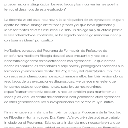
prueba nacional diagnóstica, los resultados y los inconvenientes que ha
tenido el desarrollo de esta evaluación”.
La docente valoró esta instancia y la participación de los egresados: “el gran
aporte ha sido el diálogo entre todas y todos y el que haya egresados y
representantes de otras escuelas. Ha sido un diálogo muy fructífero pese a
lo estandarizado del contenido, se ha logrado hacer algo mancomunado y
con buenas ideas”, puntualizó.
Ivo Tadich, egresado del Programa de Formación de Profesores de
enseñanza media en Biología destacó este encuentro y recalcó lo
necesario de generar estas actividades con egresados: “Lo que hemos
hecho es analizar los estándares disciplinares y pedagógicos asociados a la
formación y vemos como dentro del Programa y del
curriculum
cumplimos
con esos estándares, como nos aproximamos a ellos, también revisando los
resultados de las evaluaciones diagnósticas. Me parece menester que
tengamos estos encuentros no solo para lo que nos reunimos
específicamente en esta ocasión, sino que también para mantener las
redes y los vínculos dentro del escenario local y conocer a otros egresados
de otras generaciones, ver sus experiencias me parece muy nutritivo”.
Finalmente, en la instancia también participó la Prodecana de la Facultad
de Filosofía y Humanidades, Dra. Karen Alfaro quién destacó este trabajo
iniciado por el Programa: “Esta es una instancia muy necesaria en la que
se convoca a toda la comunidad en este caso del Programa de Formación