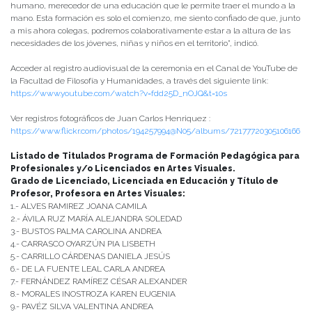
humano, merecedor de una educación que le permite traer el mundo a la
mano. Esta formación es solo el comienzo, me siento confiado de que, junto
a mis ahora colegas, podremos colaborativamente estar a la altura de las
necesidades de los jóvenes, niñas y niños en el territorio”, indicó.
Acceder al registro audiovisual de la ceremonia en el Canal de YouTube de
la Facultad de Filosofía y Humanidades, a través del siguiente link:
https://www.youtube.com/watch?v=fdd25D_nOJQ&t=10s
Ver registros fotográficos de Juan Carlos Henriquez :
https://www.flickr.com/photos/194257994@N05/albums/72177720305106166
Listado de Titulados Programa de Formación Pedagógica para
Profesionales y/o Licenciados en Artes Visuales.
Grado de Licenciado, Licenciada en Educación y Título de
Profesor, Profesora en Artes Visuales:
1.- ALVES RAMIREZ JOANA CAMILA
2.- ÁVILA RUZ MARÍA ALEJANDRA SOLEDAD
3.- BUSTOS PALMA CAROLINA ANDREA
4.- CARRASCO OYARZÚN PIA LISBETH
5.- CARRILLO CÁRDENAS DANIELA JESÚS
6.- DE LA FUENTE LEAL CARLA ANDREA
7.- FERNÁNDEZ RAMÍREZ CÉSAR ALEXANDER
8.- MORALES INOSTROZA KAREN EUGENIA
9.- PAVÉZ SILVA VALENTINA ANDREA