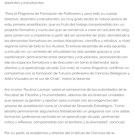
docentes y estudiantes.
“Para el Programa de Formación de Profesores y para todo su cuerpo
directivo, docentes y estudiantes, es muy grato recibir la noticia acerca de
esta primera acreditación, que es fruto del trabajo comprometido con un
proyecto formativo y curricular que se comienza a crear en octubre de 2019,
para comenzar a impartirse a partir del 1er semestre de 2020, atendiendo a
las demandas formativas en ambas disciplinas, científica y artística, a nivel
regional como de todo el Sur Austral. El exitoso desarrollo de esta apuesta
curricular en un contexto de virtualidad ha sido posible gracias a una
coordinación permanente entre docentes y estudiantes, promoviendo con
ello los espacios formativos y de discusión en torno al bienestar socio
afectivo y al aprendizaje situado. Con esto, el nuevo Programa, confirmo un
compromiso con la formación de futuros profesores de Ciencias Biológicas y
Artes Visuales en el sur de Chile”, indicó la docente.
Así mismo, Paulina Larrosa, valoró el compromiso de las autoridades de la
Facultad de Filosofía y Humanidades, además de las diversas unidades
que apoyan la gestión y aportan para cumplir con las exigencias del
proceso de acreditación como la Unidad de Desarrollo Estratégico. “Como
desafío permanente seguiremos fortaleciendo un programa con una sólida
formación profesional centrado en el aprendizaje situado, pertinente,
crítico y reflexivo, comprometido con el territorio y la diversidad”, concluyó.
Por su parte, el académico y director del Instituto de Ciencias de la