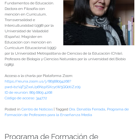
Fundamentos de Educación.
Doctora en Filosofía con
mención en Currículum,
Transversalidad e
Interculturalidad (1998) por la
Universidad de Valladolid
(España), Magíster en
Educación con mención en
Currículum Educacional (1995)
por la Universidad Metropolitana de Ciencias de la Educación (Chile),
Profesora de Biología y Ciencias Naturales por la universidad del Biobío
(1989).
Acceso a la charla por Plataforma Zoom:
https://reuna.zoom.us/j/86968094268?
pwd=bzV4T3ZxaUp6N1pISXcycW5QQ0tiZz09
ID de reunión: 869 6809 4268
Código de acceso: 344772
Posted in
Centro de Noticias
|
Tagged
Dra. Donatila Ferrada
,
Programa de
Formación de Profesores para la Enseñanza Media
Programa de Formación de