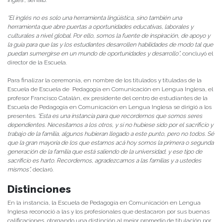
“El inglés no es solo una herramienta lingüística, sino también una
herramienta que abre puertas a oportunidades educativas, laborales y
culturales a nivel global. Por ello, somos la fuente de inspiración, de apoyo y
la guía para que las y los estudiantes desarrollen habilidades de modo tal que
puedan sumergirse en un mundo de oportunidades y desarrollo”,
concluyó el
director de la Escuela.
Para finalizar la ceremonia, en nombre de los titulados y tituladas de la
Escuela de Escuela de Pedagogía en Comunicación en Lengua Inglesa, el
profesor Francisco Catalán, ex presidente del centro de estudiantes de la
Escuela de Pedagogía en Comunicación en Lengua Inglesa se dirigió a los
presentes.
“Esta es una instancia para que recordemos que somos seres
dependientes. Necesitamos a los otros, y si no hubiese sido por el sacrificio y
trabajo de la familia, algunos hubieran llegado a este punto, pero no todos. Sé
que la gran mayoría de los que estamos acá hoy somos la primera o segunda
generación de la familia que está saliendo de la universidad, y ese tipo de
sacrificio es harto. Recordemos, agradezcamos a las familias y a ustedes
mismos”,
declaró.
Distinciones
En la instancia, la Escuela de Pedagogía en Comunicación en Lengua
Inglesa reconoció a las y los profesionales que destacaron por sus buenas
calificaciones, otorgando una distinción al mejor promedio de titulación por