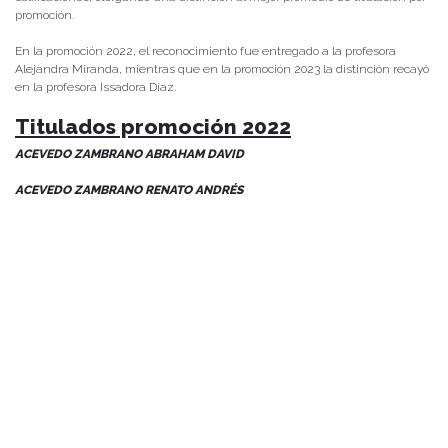
promoción.
En la promoción 2022, el reconocimiento fue entregado a la profesora
Alejandra Miranda, mientras que en la promoción 2023 la distinción recayó
en la profesora Issadora Díaz.
Titulados promoción 2022
ACEVEDO ZAMBRANO ABRAHAM DAVID
ACEVEDO ZAMBRANO RENATO ANDRÉS
BARRIENTOS SCHULER MARIO ALEJANDRO
BERNHARDT MONARDES CAMILA
CARRILLO PETIT MARÍA JOSÉ
CARVALLO HARDING ROCÍO VALENTINA
DE LA FUENTE CAMPOS PAULA SOFÍA
EUGENIO HERNÁNDEZ AMARA FRANCISCA
FARÍAS BAHAMONDES DIEGO HERNÁN