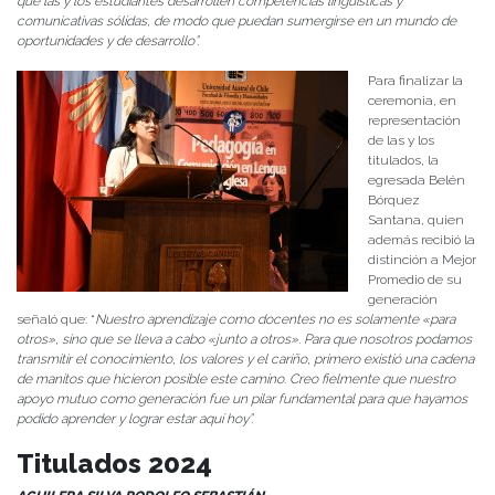
que las y los estudiantes desarrollen competencias lingüísticas y
comunicativas sólidas, de modo que puedan sumergirse en un mundo de
oportunidades y de desarrollo”.
Para finalizar la
ceremonia, en
representación
de las y los
titulados, la
egresada Belén
Bórquez
Santana, quien
además recibió la
distinción a Mejor
Promedio de su
generación
señaló que: “
Nuestro aprendizaje como docentes no es solamente «para
otros», sino que se lleva a cabo «junto a otros». Para que nosotros podamos
transmitir el conocimiento, los valores y el cariño, primero existió una cadena
de manitos que hicieron posible este camino. Creo fielmente que nuestro
apoyo mutuo como generación fue un pilar fundamental para que hayamos
podido aprender y lograr estar aquí hoy”.
Titulados 2024