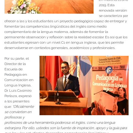
2019. Esta
renovada versión
se caracteriza por
ofrecer a las y los estudiantes un proyecto pedagógico capaz de entregar y
fomentar las competencias lingüísticas del inglés como medio
complementario de la lengua materna, además de fomentar la
permanente observación y reflexión sobre la realidad escolar. Es así que los
estudiantes egresan con un nivel C1 en lengua inglesa, que les permite
desenvolverse en contextos generales, académicos y profesionales.
Por su parte, el
Director de la
Escuela de
Pedagogía en
Comunicación en
Lengua Inglesa,
Dr. Luis Casimiro
Perlaza, expresó
a los presentes
que:
“Oficialmente
se convierten en
profesoras y
profesores de una herramienta poderosa: el inglés, como una lengua
extranjera. Por ello, ustedes son la fuente de inspiración, apoyo y la guía para