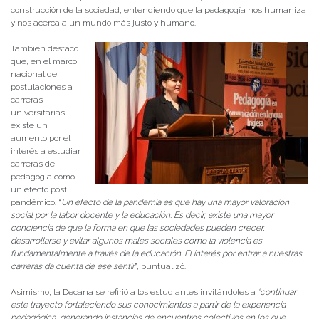
construcción de la sociedad, entendiendo que la pedagogía nos humaniza
y nos acerca a un mundo más justo y humano.
También destacó
que, en el marco
nacional de
postulaciones a
carreras
universitarias,
existe un
aumento por el
interés a estudiar
carreras de
pedagogía como
un efecto post
pandémico. “
Un efecto de la pandemia es que hay una mayor valoración
social por la labor docente y la educación. Es decir, existe una mayor
conciencia de que la forma en que las sociedades pueden crecer,
desarrollarse y evitar algunos males sociales como la violencia es
fundamentalmente a través de la educación. El interés por entrar a nuestras
carreras da cuenta de ese sentir
”, puntualizó.
Asimismo, la Decana se refirió a los estudiantes invitándoles a
“continuar
este trayecto fortaleciendo sus conocimientos a partir de la experiencia
pedagógica, generando instancias de encuentros colectivos en los que