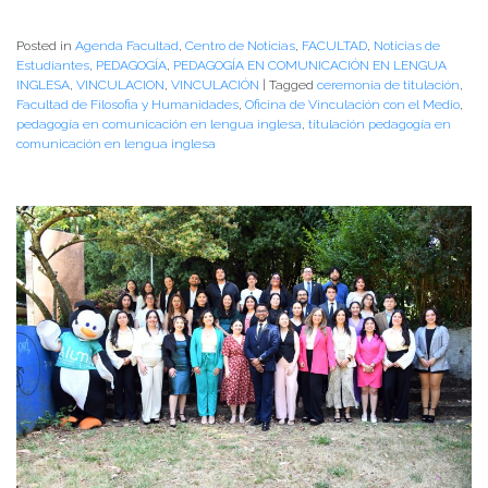
Posted in
Agenda Facultad
,
Centro de Noticias
,
FACULTAD
,
Noticias de
Estudiantes
,
PEDAGOGÍA
,
PEDAGOGÍA EN COMUNICACIÓN EN LENGUA
INGLESA
,
VINCULACION
,
VINCULACIÓN
|
Tagged
ceremonia de titulación
,
Facultad de Filosofia y Humanidades
,
Oficina de Vinculación con el Medio
,
pedagogía en comunicación en lengua inglesa
,
titulación pedagogía en
comunicación en lengua inglesa