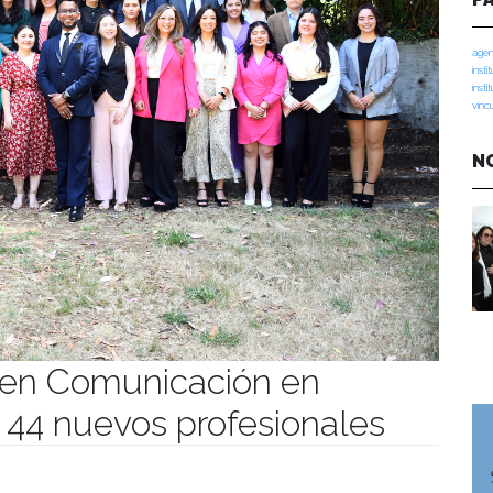
agen
insti
insti
vinc
N
 en Comunicación en
a 44 nuevos profesionales
manidades