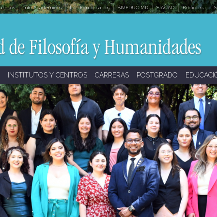
lumnos
Info Académicos
Info Funcionarios
SIVEDUC MD
SIACAD
Biblioteca
S
INSTITUTOS Y CENTROS
CARRERAS
POSTGRADO
EDUCACI