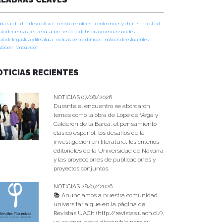
da facultad
arte y cultura
centro de noticias
conferencias y charlas
facultad
tuto de ciencias de la educación
instituto de historia y ciencias sociales
tuto de lingüística y literatura
noticias de académicos
noticias de estudiantes
ulacion
vinculación
OTICIAS RECIENTES
NOTICIAS 07/08/2026
Durante el encuentro se abordaron
temas como la obra de Lope de Vega y
Calderón de la Barca, el pensamiento
clásico español, los desafíos de la
investigación en literatura, los criterios
editoriales de la Universidad de Navarra
y las proyecciones de publicaciones y
proyectos conjuntos.
NOTICIAS 28/07/2026
📚 Anunciamos a nuestra comunidad
universitaria que en la página de
Revistas UACh (http://revistas.uach.cl/),
ya se encuentra disponible para su