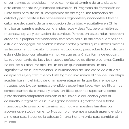
encontrarnos para celebrar merecidamente el término de una etapa en
este emocionante viaje llamado educación. El Programa de Formación de
Profesores persiste en su compromiso de entregar una formación de
calidad y pertinente a las necesidades regionales y nacionales. Llevar a
cabo nuestro sueño de una educación de calidad y equitativa en Chile
implica un camino arduo, con grandes retos y desafíos, pero también con
muchas alegrías y sensación de plenitud. Por eso, en este andar, no deben
olvidar sus propias motivaciones y compromisos que hicieron al empezar a
estudiar pedagogía. No olviden estos anhelos y metas que ustedes mismos
se trazaron, mucho éxito, fortaleza, autocuidado, pero, sobre todo, disfruten
esta noble labor con alegría y amor, ya que es la única forma de educar”.
La representante de las y los nuevos profesores de dicho programa, Camila
Saldía, en su discurso dijo: “Es un día en que celebramos un día
significativo en nuestras vidas, la culminación de una etapa de esfuerzo,
de aprendizaje y crecimiento. Este logro no solo marca el final de una etapa
académica sino el inicio de una nueva etapa en la que llevaremos con
nosotros todo lo que hemos aprendido y experimentado. Hoy nos titulamos
como docentes de ciencias y artes, un tíllalo que nos representa como
profesionales comprometidos con el futuro de la educación y con el
desarrollo integral de las nuevas generaciones. Agradecemos a todos
nuestros profesores por el camino recorrido y a nuestras familias por
apoyarnos en todo momento. Nos comprometemos a seguir aprendiendo y
a mejorar para hacer de la educación una herramienta para cambiar el
mundo”.