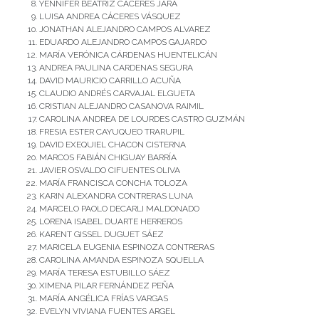
YENNIFER BEATRIZ CÁCERES JARA
LUISA ANDREA CÁCERES VÁSQUEZ
JONATHAN ALEJANDRO CAMPOS ALVAREZ
EDUARDO ALEJANDRO CAMPOS GAJARDO
MARÍA VERÓNICA CÁRDENAS HUENTELICÁN
ANDREA PAULINA CARDENAS SEGURA
DAVID MAURICIO CARRILLO ACUÑA
CLAUDIO ANDRÉS CARVAJAL ELGUETA
CRISTIAN ALEJANDRO CASANOVA RAIMIL
CAROLINA ANDREA DE LOURDES CASTRO GUZMÁN
FRESIA ESTER CAYUQUEO TRARUPIL
DAVID EXEQUIEL CHACON CISTERNA
MARCOS FABIÁN CHIGUAY BARRÍA
JAVIER OSVALDO CIFUENTES OLIVA
MARÍA FRANCISCA CONCHA TOLOZA
KARIN ALEXANDRA CONTRERAS LUNA
MARCELO PAOLO DECARLI MALDONADO
LORENA ISABEL DUARTE HERREROS
KARENT GISSEL DUGUET SÁEZ
MARICELA EUGENIA ESPINOZA CONTRERAS
CAROLINA AMANDA ESPINOZA SQUELLA
MARÍA TERESA ESTUBILLO SÁEZ
XIMENA PILAR FERNÁNDEZ PEÑA
MARÍA ANGÉLICA FRÍAS VARGAS
EVELYN VIVIANA FUENTES ARGEL