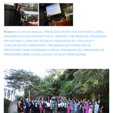
Posted in
Centro de Noticias
,
PEDAGOGÍA EN EDUCACIÓN PARVULARÍA
,
PEDAGOGÍA EN EDUDACIÓN FÍSICA, DEPORTE Y RECREACIÓN
,
PEDAGOGÍA
EN HISTORIA Y CIENCIAS SOCIALES
,
PEDAGOGÍA EN LENGUAJE Y
COMUNICACIÓN
,
PERIODISMO
,
PROGRAMA DE FORMACIÓN DE
PROFESORES PARA ENSEÑANZA MEDIA
,
PROGRAMA DE FORMACIÓN DE
PROFESORES PARA LA EDUCACIÓN TÉCNICO PROFESIONAL