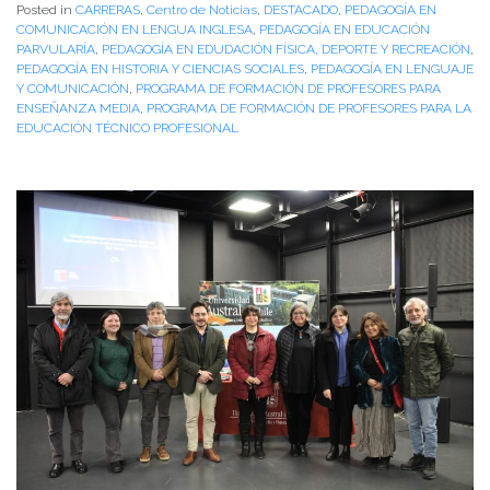
Posted in
CARRERAS
,
Centro de Noticias
,
DESTACADO
,
PEDAGOGÍA EN
COMUNICACIÓN EN LENGUA INGLESA
,
PEDAGOGÍA EN EDUCACIÓN
PARVULARÍA
,
PEDAGOGÍA EN EDUDACIÓN FÍSICA, DEPORTE Y RECREACIÓN
,
PEDAGOGÍA EN HISTORIA Y CIENCIAS SOCIALES
,
PEDAGOGÍA EN LENGUAJE
Y COMUNICACIÓN
,
PROGRAMA DE FORMACIÓN DE PROFESORES PARA
ENSEÑANZA MEDIA
,
PROGRAMA DE FORMACIÓN DE PROFESORES PARA LA
EDUCACIÓN TÉCNICO PROFESIONAL