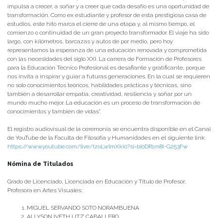
impulsa a crecer, a soñar y a creer que cada desafío es una oportunidad de
transformación. Como ex estudiante y profesor de esta prestigiosa casa de
estudios, este hito marca el cierre de una etapa y, al mismo tiempo, el
comienzo o continuidad de un gran proyecto transformador. El viaje ha sido
largo, con kilómetros, barcazas y autos de por medio, pero hoy
representamos la esperanza de una educación renovada y comprometida
con las necesidades del siglo XXI. La carrera de Formación de Profesores
para la Educación Técnico Profesional es desafiante y gratificante, porque
nos invita a inspirar y guiar a futuras generaciones. En la cual se requieren
no solo conocimientos teóricos, habilidades prácticas y técnicas, sino
también a desarrollar empatía, creatividad, resiliencia y soñar por un
mundo mucho mejor. La educación es un proceso de transformación de
conocimientos y también de vidas”.
El registro audiovisual de la ceremonia se encuentra disponible en el Canal
de YouTube de la Faculta de Filosofía y Humanidades en el siguiente link:
https://www.youtube.com/live/IzoLwlmXki0?si=bi0DR1m8I-G253Fw
Nómina de Titulados
Grado de Licenciado, Licenciada en Educación y Título de Profesor,
Profesora en Artes Visuales:
MIGUEL SERVANDO SOTO NORAMBUENA
ALLYSON IVETH UTZ CABALLERO