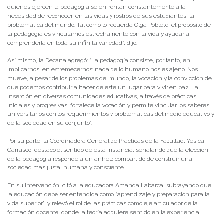
quienes ejercen la pedagogía se enfrentan constantemente a la
necesidad de reconocer, en las vidas y rostros de sus estudiantes, la
problemática del mundo. Tal como lo recuerda Olga Poblete, el propósito de
la pedagogía es vincularnos estrechamente con la vida y ayudar a
comprenderla en toda su infinita variedad”, dijo.
Así mismo, la Decana agregó: “La pedagogía consiste, por tanto, en
implicarnos, en estremecernos: nada de lo humano nos es ajeno. Nos
mueve, a pesar de los problemas del mundo, la vocación y la convicción de
que podemos contribuir a hacer de este un lugar para vivir en paz. La
inserción en diversas comunidades educativas, a través de prácticas
iniciales y progresivas, fortalece la vocación y permite vincular los saberes
universitarios con los requerimientos y problemáticas del medio educativo y
de la sociedad en su conjunto”.
Por su parte, la Coordinadora General de Prácticas de la Facultad, Yesica
Carrasco, destacó el sentido de esta instancia, señalando que la elección
de la pedagogía responde a un anhelo compartido de construir una
sociedad más justa, humana y consciente.
En su intervención, citó a la educadora Amanda Labarca, subrayando que
la educación debe ser entendida como “aprendizaje y preparación para la
vida superior”, y relevó el rol de las prácticas como eje articulador de la
formación docente, donde la teoría adquiere sentido en la experiencia.