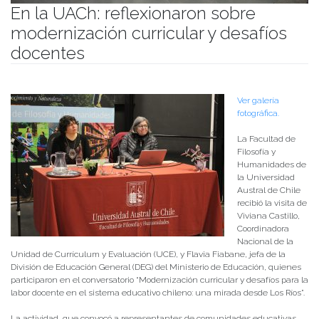
En la UACh: reflexionaron sobre
modernización curricular y desafíos
docentes
Publicado el
13/08/2025
- Facultad de Filosofía y Humanidades
Ver galería
fotográfica.
La Facultad de
Filosofía y
Humanidades de
la Universidad
Austral de Chile
recibió la visita de
Viviana Castillo,
Coordinadora
Nacional de la
Unidad de Currículum y Evaluación (UCE), y Flavia Fiabane, jefa de la
División de Educación General (DEG) del Ministerio de Educación, quienes
participaron en el conversatorio “Modernización curricular y desafíos para la
labor docente en el sistema educativo chileno: una mirada desde Los Ríos”.
La actividad, que convocó a representantes de comunidades educativas,