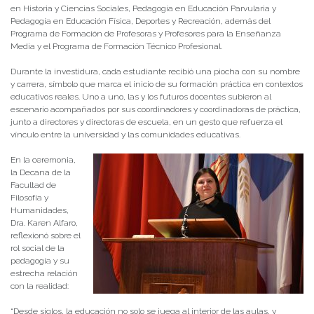
en Historia y Ciencias Sociales, Pedagogía en Educación Parvularia y
Pedagogía en Educación Física, Deportes y Recreación, además del
Programa de Formación de Profesoras y Profesores para la Enseñanza
Media y el Programa de Formación Técnico Profesional.
Durante la investidura, cada estudiante recibió una piocha con su nombre
y carrera, símbolo que marca el inicio de su formación práctica en contextos
educativos reales. Uno a uno, las y los futuros docentes subieron al
escenario acompañados por sus coordinadores y coordinadoras de práctica,
junto a directores y directoras de escuela, en un gesto que refuerza el
vínculo entre la universidad y las comunidades educativas.
En la ceremonia,
la Decana de la
Facultad de
Filosofía y
Humanidades,
Dra. Karen Alfaro,
reflexionó sobre el
rol social de la
pedagogía y su
estrecha relación
con la realidad:
“Desde siglos, la educación no solo se juega al interior de las aulas, y