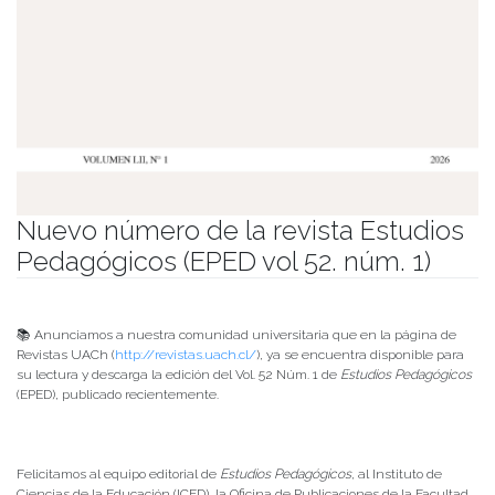
Nuevo número de la revista Estudios
Pedagógicos (EPED vol 52. núm. 1)
Publicado el
10/06/2026
- Facultad de Filosofía y Humanidades
📚 Anunciamos a nuestra comunidad universitaria que en la página de
Revistas UACh (
http://revistas.uach.cl/
), ya se encuentra disponible para
su lectura y descarga la edición del Vol. 52 Núm. 1 de
Estudios Pedagógicos
(EPED), publicado recientemente.
Felicitamos al equipo editorial de
Estudios Pedagógicos
, al Instituto de
Ciencias de la Educación (ICED), la Oficina de Publicaciones de la Facultad