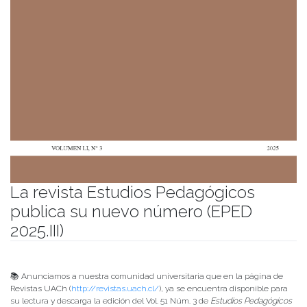
La revista Estudios Pedagógicos
publica su nuevo número (EPED
2025.III)
Publicado el
06/04/2026
- Facultad de Filosofía y Humanidades
📚 Anunciamos a nuestra comunidad universitaria que en la página de
Revistas UACh (
http://revistas.uach.cl/
), ya se encuentra disponible para
su lectura y descarga la edición del Vol. 51 Núm. 3 de
Estudios Pedagógicos