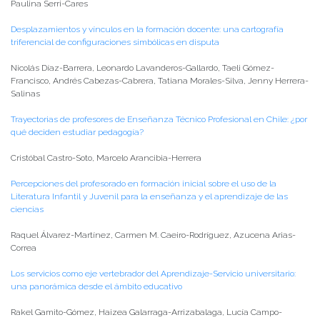
Paulina Serri-Cares
Desplazamientos y vínculos en la formación docente: una cartografía
triferencial de configuraciones simbólicas en disputa
Nicolás Díaz-Barrera, Leonardo Lavanderos-Gallardo, Taeli Gómez-
Francisco, Andrés Cabezas-Cabrera, Tatiana Morales-Silva, Jenny Herrera-
Salinas
Trayectorias de profesores de Enseñanza Técnico Profesional en Chile: ¿por
qué deciden estudiar pedagogía?
Cristóbal Castro-Soto, Marcelo Arancibia-Herrera
Percepciones del profesorado en formación inicial sobre el uso de la
Literatura Infantil y Juvenil para la enseñanza y el aprendizaje de las
ciencias
Raquel Álvarez-Martínez, Carmen M. Caeiro-Rodríguez, Azucena Arias-
Correa
Los servicios como eje vertebrador del Aprendizaje-Servicio universitario:
una panorámica desde el ámbito educativo
Rakel Gamito-Gómez, Haizea Galarraga-Arrizabalaga, Lucía Campo-