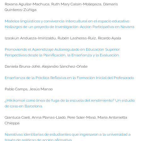
Roxana Aguilar-Machuca, Ruth Mary Calsín-Mollepaza, Dámaris
Quinteros-Zúñiga
Modelos lingüísticos y convivencia intercultural en el espacio educativo:
Hallazgos de un proyecto de Investigación-Acción Participativa en Navarra
Izaskun Andueza-Imirizaldu, Rubén Lasheras-Ruiz, Ricardo Ayala
Promoviendo el Aprendizaje Autorregulado en Educación Superior:
Perspectivas desde la Planificación, la Enseñanza y la Evaluación
Daniela Bruna-Jofré, Alejandro Sánchez-Oñate
Enseñanza de la Práctica Reflexiva en la Formación Inicial del Profesorado
Pablo Camps, Jesús Manso
¿Hikikomori como línea de fuga de la escuela del rendimiento? Un estudio
de caso en Barcelona
Gianluca Coeli, Anna Planas-Lladó, Pere Soler-Masó, Maria Antonietta
Chieppa
Narrativas identitarias de estudiantes que ingresaron a la universidad a
través de políticas de acción afirmativa