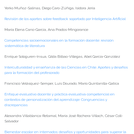
Yerko Muñoz-Salinas, Diego Caro-Zúñiga, Isidora Jeria
Revisión de los aportes sobre feedback soportado por Inteligencia Artificial
Maria Elena Cano-García, Ana Prados-Mingorance
Competencias socioemocionales en la formación docente: revisión
sistemática de literatura
Enrique Sologuren-Insua, Gilda Bilbao-Villegas, Abel García-González
Interculturalidad y enseñanza de las Ciencias en Chile. Aportes y desafíos
para la formación del profesorado
Francisco Velásquez-Semper, Luis Dourado, Mario Quintanilla-Gatica
Enfoque evaluativo docente y práctica evaluativa competencial en
contextos de personalización del aprendizaje: Congruencias y
discrepancias
Alexandra Villablanca-Retamal, María José Rochera-Villach, César Coll-
Salvador
Bienestar escolar en internados: desafíos y oportunidades para superar la