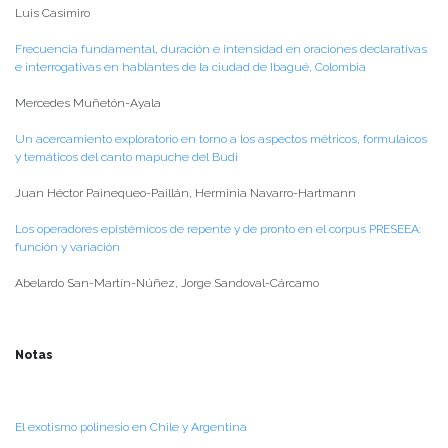
Luis Casimiro
Frecuencia fundamental, duración e intensidad en oraciones declarativas
e interrogativas en hablantes de la ciudad de Ibagué, Colombia
Mercedes Muñetón-Ayala
Un acercamiento exploratorio en torno a los aspectos métricos, formulaicos
y temáticos del canto mapuche del Budi
Juan Héctor Painequeo-Paillán, Herminia Navarro-Hartmann
Los operadores epistémicos de repente y de pronto en el corpus PRESEEA:
función y variación
Abelardo San-Martín-Núñez, Jorge Sandoval-Cárcamo
Notas
El exotismo polinesio en Chile y Argentina