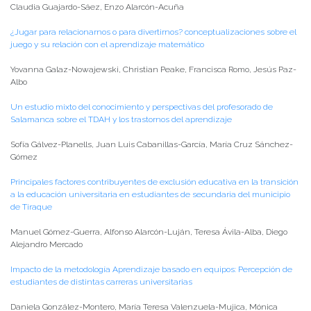
Claudia Guajardo-Sáez, Enzo Alarcón-Acuña
¿Jugar para relacionarnos o para divertirnos? conceptualizaciones sobre el
juego y su relación con el aprendizaje matemático
Yovanna Galaz-Nowajewski, Christian Peake, Francisca Romo, Jesús Paz-
Albo
Un estudio mixto del conocimiento y perspectivas del profesorado de
Salamanca sobre el TDAH y los trastornos del aprendizaje
Sofía Gálvez-Planells, Juan Luis Cabanillas-García, María Cruz Sánchez-
Gómez
Principales factores contribuyentes de exclusión educativa en la transición
a la educación universitaria en estudiantes de secundaria del municipio
de Tiraque
Manuel Gómez-Guerra, Alfonso Alarcón-Luján, Teresa Ávila-Alba, Diego
Alejandro Mercado
Impacto de la metodología Aprendizaje basado en equipos: Percepción de
estudiantes de distintas carreras universitarias
Daniela González-Montero, María Teresa Valenzuela-Mujica, Mónica