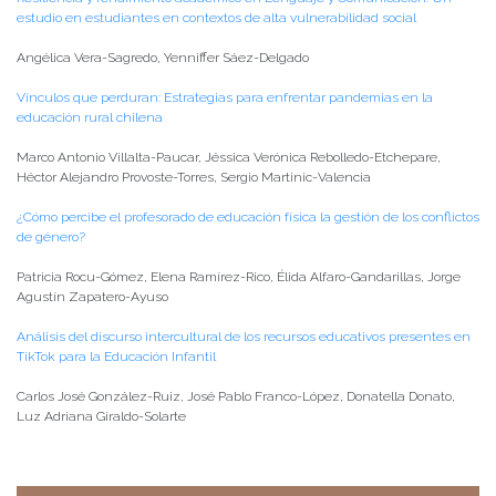
estudio en estudiantes en contextos de alta vulnerabilidad social
Angélica Vera-Sagredo, Yenniffer Sáez-Delgado
Vínculos que perduran: Estrategias para enfrentar pandemias en la
educación rural chilena
Marco Antonio Villalta-Paucar, Jéssica Verónica Rebolledo-Etchepare,
Héctor Alejandro Provoste-Torres, Sergio Martinic-Valencia
¿Cómo percibe el profesorado de educación física la gestión de los conflictos
de género?
Patricia Rocu-Gómez, Elena Ramírez-Rico, Élida Alfaro-Gandarillas, Jorge
Agustín Zapatero-Ayuso
Análisis del discurso intercultural de los recursos educativos presentes en
TikTok para la Educación Infantil
Carlos José González-Ruiz, José Pablo Franco-López, Donatella Donato,
Luz Adriana Giraldo-Solarte