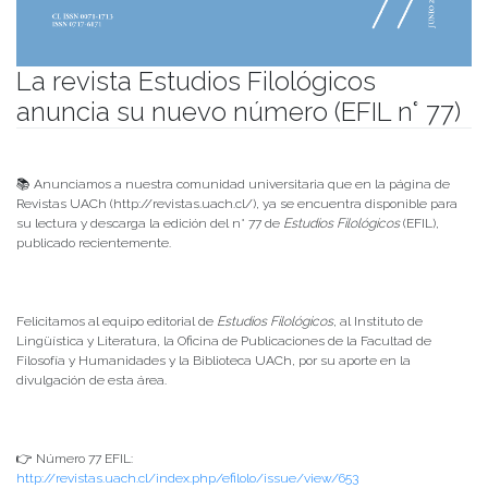
La revista Estudios Filológicos
anuncia su nuevo número (EFIL n° 77)
Publicado el
28/07/2026
- Facultad de Filosofía y Humanidades
📚 Anunciamos a nuestra comunidad universitaria que en la página de
Revistas UACh (http://revistas.uach.cl/), ya se encuentra disponible para
su lectura y descarga la edición del n° 77 de
Estudios Filológicos
(EFIL),
publicado recientemente.
Felicitamos al equipo editorial de
Estudios Filológicos
, al Instituto de
Lingüística y Literatura, la Oficina de Publicaciones de la Facultad de
Filosofía y Humanidades y la Biblioteca UACh, por su aporte en la
divulgación de esta área.
👉 Número 77 EFIL:
http://revistas.uach.cl/index.php/efilolo/issue/view/653