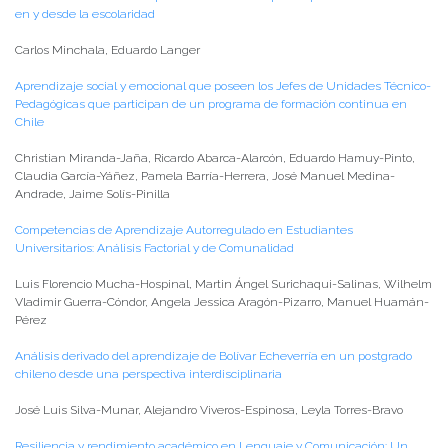
en y desde la escolaridad
Carlos Minchala, Eduardo Langer
Aprendizaje social y emocional que poseen los Jefes de Unidades Técnico-
Pedagógicas que participan de un programa de formación continua en
Chile
Christian Miranda-Jaña, Ricardo Abarca-Alarcón, Eduardo Hamuy-Pinto,
Claudia García-Yáñez, Pamela Barría-Herrera, José Manuel Medina-
Andrade, Jaime Solís-Pinilla
Competencias de Aprendizaje Autorregulado en Estudiantes
Universitarios: Análisis Factorial y de Comunalidad
Luis Florencio Mucha-Hospinal, Martin Ángel Surichaqui-Salinas, Wilhelm
Vladimir Guerra-Cóndor, Angela Jessica Aragón-Pizarro, Manuel Huamán-
Pérez
Análisis derivado del aprendizaje de Bolívar Echeverría en un postgrado
chileno desde una perspectiva interdisciplinaria
José Luis Silva-Munar, Alejandro Viveros-Espinosa, Leyla Torres-Bravo
Resiliencia y rendimiento académico en Lenguaje y Comunicación: Un