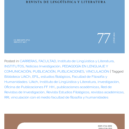
Posted in
CARRERAS
,
FACULTAD
,
Instituto de Lingüística y Literatura
,
INSTITUTOS
,
Noticias Investigación
,
PEDAGOGÍA EN LENGUAJE Y
COMUNICACIÓN
,
PUBLICACIÓN
,
PUBLICACIONES
,
VINCULACIÓN
|
Tagged
Biblioteca UACh
,
EFIL
,
estudios filológicos
,
Facultad de Filosofía y
Humanidades. UAch
,
Instituto de Lingüística y Literatura
,
investigación
,
Oficina de Publicaciones FF. HH.
,
publicaciones académicas
,
Red de
Revistas de Investigación
,
Revista Estudios Filológicos
,
revistas académicas
,
RRI
,
vinculación con el medio facultad de filosofía y humanidades