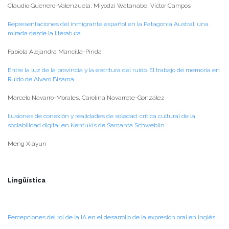
Claudio Guerrero-Valenzuela, Miyodzi Watanabe, Víctor Campos
Representaciones del inmigrante español en la Patagonia Austral: una
mirada desde la literatura
Fabiola Alejandra Mancilla-Pinda
Entre la luz de la provincia y la escritura del ruido. El trabajo de memoria en
Ruido de Álvaro Bisama
Marcelo Navarro-Morales, Carolina Navarrete-González
Ilusiones de conexión y realidades de soledad: crítica cultural de la
sociabilidad digital en Kentukis de Samanta Schweblin
Meng Xiayun
Lingüística
Percepciones del rol de la IA en el desarrollo de la expresión oral en inglés