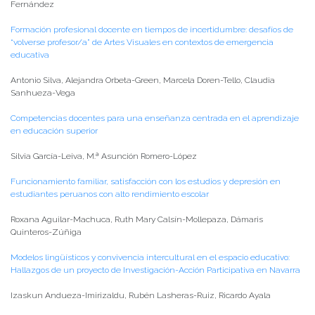
Fernández
Formación profesional docente en tiempos de incertidumbre: desafíos de
“volverse profesor/a” de Artes Visuales en contextos de emergencia
educativa
Antonio Silva, Alejandra Orbeta-Green, Marcela Doren-Tello, Claudia
Sanhueza-Vega
Competencias docentes para una enseñanza centrada en el aprendizaje
en educación superior
Silvia García-Leiva, M.ª Asunción Romero-López
Funcionamiento familiar, satisfacción con los estudios y depresión en
estudiantes peruanos con alto rendimiento escolar
Roxana Aguilar-Machuca, Ruth Mary Calsín-Mollepaza, Dámaris
Quinteros-Zúñiga
Modelos lingüísticos y convivencia intercultural en el espacio educativo:
Hallazgos de un proyecto de Investigación-Acción Participativa en Navarra
Izaskun Andueza-Imirizaldu, Rubén Lasheras-Ruiz, Ricardo Ayala