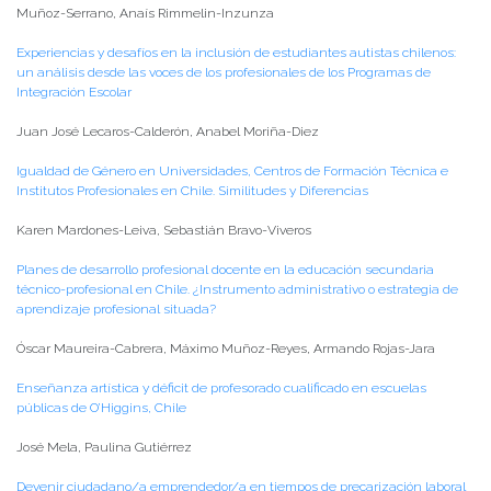
Muñoz-Serrano, Anaís Rimmelin-Inzunza
Experiencias y desafíos en la inclusión de estudiantes autistas chilenos:
un análisis desde las voces de los profesionales de los Programas de
Integración Escolar
Juan José Lecaros-Calderón, Anabel Moriña-Diez
Igualdad de Género en Universidades, Centros de Formación Técnica e
Institutos Profesionales en Chile. Similitudes y Diferencias
Karen Mardones-Leiva, Sebastián Bravo-Viveros
Planes de desarrollo profesional docente en la educación secundaria
técnico-profesional en Chile. ¿Instrumento administrativo o estrategia de
aprendizaje profesional situada?
Óscar Maureira-Cabrera, Máximo Muñoz-Reyes, Armando Rojas-Jara
Enseñanza artística y déficit de profesorado cualificado en escuelas
públicas de O’Higgins, Chile
José Mela, Paulina Gutiérrez
Devenir ciudadano/a emprendedor/a en tiempos de precarización laboral