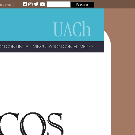
íguenos
ÓN CONTINUA
VINCULACIÓN CON EL MEDIO