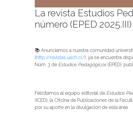
La revista Estudios Pe
número (EPED 2025.III)
Publicado el
06/04/2026
- Facultad de Filosofía y H
📚 Anunciamos a nuestra comunidad universit
(
http://revistas.uach.cl/
), ya se encuentra disp
Núm. 3 de
Estudios Pedagógicos
(EPED), pub
Felicitamos al equipo editorial de
Estudios Pe
(ICED), la Oficina de Publicaciones de la Facu
por su aporte en la divulgación de esta área.