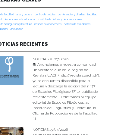
da facultad
arte y cultura
centro de noticias
conferencias y charlas
facultad
tuto de ciencias de la educación
instituto de historia y ciencias sociales
tuto de lingüística y literatura
noticias de académicos
noticias de estudiantes
ulacion
vinculación
OTICIAS RECIENTES
NOTICIAS 28/07/2026
📚 Anunciamos a nuestra comunidad
universitaria que en la página de
Revistas UACh (http://revistas.uach.cl/),
ya se encuentra disponible para su
lectura y descarga la edición del n° 77
de Estudios Filológicos (EFIL), publicado
recientemente. Felicitamos al equipo
editorial de Estudios Filológicos, al
Instituto de Lingüística y Literatura, la
Oficina de Publicaciones de la Facultad
[…]
NOTICIAS 15/07/2026
Muchos de estos recursos fueron