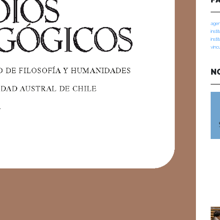
agen
insti
insti
vinc
N