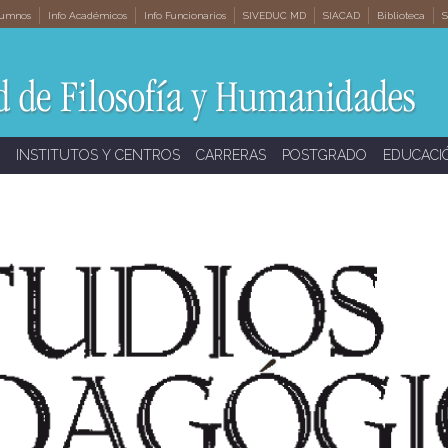
lumnos
Info Académicos
Info Funcionarios
SIVEDUC MD
SIACAD
Biblioteca
S
INSTITUTOS Y CENTROS
CARRERAS
POSTGRADO
EDUCACI