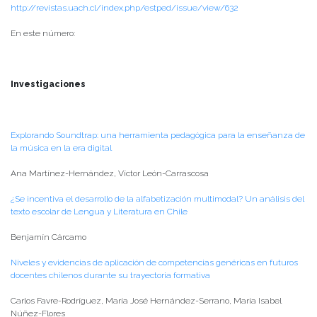
http://revistas.uach.cl/index.php/estped/issue/view/632
En este número:
Investigaciones
Explorando Soundtrap: una herramienta pedagógica para la enseñanza de
la música en la era digital
Ana Martínez-Hernández, Víctor León-Carrascosa
¿Se incentiva el desarrollo de la alfabetización multimodal? Un análisis del
texto escolar de Lengua y Literatura en Chile
Benjamín Cárcamo
Niveles y evidencias de aplicación de competencias genéricas en futuros
docentes chilenos durante su trayectoria formativa
Carlos Favre-Rodríguez, María José Hernández-Serrano, María Isabel
Núñez-Flores