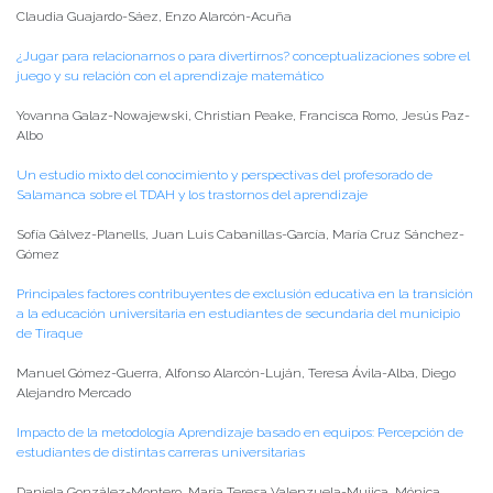
Claudia Guajardo-Sáez, Enzo Alarcón-Acuña
¿Jugar para relacionarnos o para divertirnos? conceptualizaciones sobre el
juego y su relación con el aprendizaje matemático
Yovanna Galaz-Nowajewski, Christian Peake, Francisca Romo, Jesús Paz-
Albo
Un estudio mixto del conocimiento y perspectivas del profesorado de
Salamanca sobre el TDAH y los trastornos del aprendizaje
Sofía Gálvez-Planells, Juan Luis Cabanillas-García, María Cruz Sánchez-
Gómez
Principales factores contribuyentes de exclusión educativa en la transición
a la educación universitaria en estudiantes de secundaria del municipio
de Tiraque
Manuel Gómez-Guerra, Alfonso Alarcón-Luján, Teresa Ávila-Alba, Diego
Alejandro Mercado
Impacto de la metodología Aprendizaje basado en equipos: Percepción de
estudiantes de distintas carreras universitarias
Daniela González-Montero, María Teresa Valenzuela-Mujica, Mónica