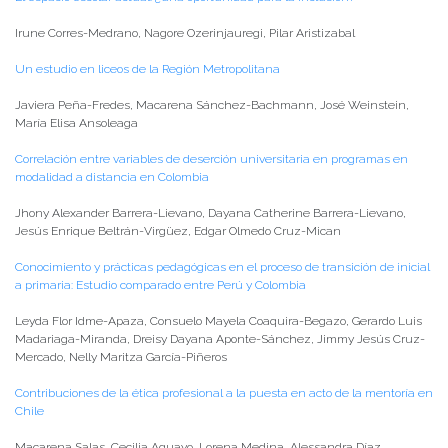
Irune Corres-Medrano, Nagore Ozerinjauregi, Pilar Aristizabal
Un estudio en liceos de la Región Metropolitana
Javiera Peña-Fredes, Macarena Sánchez-Bachmann, José Weinstein,
María Elisa Ansoleaga
Correlación entre variables de deserción universitaria en programas en
modalidad a distancia en Colombia
Jhony Alexander Barrera-Lievano, Dayana Catherine Barrera-Lievano,
Jesús Enrique Beltrán-Virgüez, Edgar Olmedo Cruz-Mican
Conocimiento y prácticas pedagógicas en el proceso de transición de inicial
a primaria: Estudio comparado entre Perú y Colombia
Leyda Flor Idme-Apaza, Consuelo Mayela Coaquira-Begazo, Gerardo Luis
Madariaga-Miranda, Dreisy Dayana Aponte-Sánchez, Jimmy Jesús Cruz-
Mercado, Nelly Maritza García-Piñeros
Contribuciones de la ética profesional a la puesta en acto de la mentoría en
Chile
Macarena Salas, Cecilia Aguayo, Lorena Medina, Alessandra Díaz