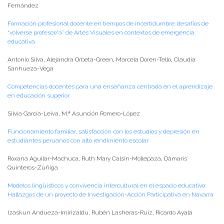
Fernández
Formación profesional docente en tiempos de incertidumbre: desafíos de
“volverse profesor/a” de Artes Visuales en contextos de emergencia
educativa
Antonio Silva, Alejandra Orbeta-Green, Marcela Doren-Tello, Claudia
Sanhueza-Vega
Competencias docentes para una enseñanza centrada en el aprendizaje
en educación superior
Silvia García-Leiva, M.ª Asunción Romero-López
Funcionamiento familiar, satisfacción con los estudios y depresión en
estudiantes peruanos con alto rendimiento escolar
Roxana Aguilar-Machuca, Ruth Mary Calsín-Mollepaza, Dámaris
Quinteros-Zúñiga
Modelos lingüísticos y convivencia intercultural en el espacio educativo:
Hallazgos de un proyecto de Investigación-Acción Participativa en Navarra
Izaskun Andueza-Imirizaldu, Rubén Lasheras-Ruiz, Ricardo Ayala