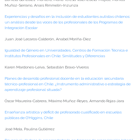
Muñoz-Serrano, Anaís Rimmelin-Inzunza
Experiencias y desafíos en la inclusión de estudiantes autistas chilenos:
un análisis desde las voces de los profesionales de los Programas de
Integración Escolar
Juan José Lecaros-Calderón, Anabel Moriña-Diez
Igualdad de Género en Universidades, Centros de Formación Técnica e
Institutos Profesionales en Chile. Similitudes y Diferencias
Karen Mardones-Leiva, Sebastián Bravo-Viveros
Planes de desarrollo profesional docente en la educación secundaria
técnico-profesional en Chile. ¿Instrumento administrativo o estrategia de
aprendizaje profesional situada?
Óscar Maureira-Cabrera, Máximo Muñoz-Reyes, Armando Rojas-Jara
Enseñanza artística y déficit de profesorado cualificado en escuelas
públicas de O’Higgins, Chile
José Mela, Paulina Gutiérrez