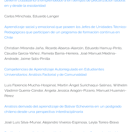
Devenir ciudadano/a emprendedor/a en tiempos de precarización laboral
en y desde la escolaridad
Carlos Minchala, Eduardo Langer
Aprendizaje social y emocional que poseen los Jefes de Unidades Técnico-
Pedagógicas que participan de un programa de formación continua en
Chile
Christian Miranda-Jaña, Ricardo Abarca-Alarcón, Eduardo Hamuy-Pinto,
Claudia García-Yáñez, Pamela Barría-Herrera, José Manuel Medina-
Andrade, Jaime Solís-Pinilla
Competencias de Aprendizaje Autorregulado en Estudiantes
Universitarios: Análisis Factorial y de Comunalidad
Luis Florencio Mucha-Hospinal, Martin Ángel Surichaqui-Salinas, Wilhelm
Vladimir Guerra-Cóndor, Angela Jessica Aragón-Pizarro, Manuel Huamán-
Pérez
Análisis derivado del aprendizaje de Bolívar Echeverría en un postgrado
chileno desde una perspectiva interdisciplinaria
José Luis Silva-Munar, Alejandro Viveros-Espinosa, Leyla Torres-Bravo