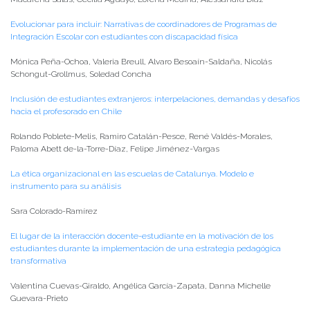
Evolucionar para incluir: Narrativas de coordinadores de Programas de
Integración Escolar con estudiantes con discapacidad física
Mónica Peña-Ochoa, Valeria Breull, Alvaro Besoaín-Saldaña, Nicolás
Schongut-Grollmus, Soledad Concha
Inclusión de estudiantes extranjeros: interpelaciones, demandas y desafíos
hacia el profesorado en Chile
Rolando Poblete-Melis, Ramiro Catalán-Pesce, René Valdés-Morales,
Paloma Abett de-la-Torre-Díaz, Felipe Jiménez-Vargas
La ética organizacional en las escuelas de Catalunya. Modelo e
instrumento para su análisis
Sara Colorado-Ramírez
El lugar de la interacción docente-estudiante en la motivación de los
estudiantes durante la implementación de una estrategia pedagógica
transformativa
Valentina Cuevas-Giraldo, Angélica García-Zapata, Danna Michelle
Guevara-Prieto