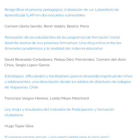
Resignificar el proceso pedagógico: instalación de un Laboratorio de
Aprendizaje (LAP) en dos escuelas vulnerables
Carmen Gloria Garrido, René Valdés, Beatriz Parra
Percepción de los estudiantes de los programas de formación inicial
docente acerca de sus procesos formativos. Una disyuntiva entre los
itinerarios académicos y la realidad del sistema educativo
David Revesado-Carballares, Pelayo Díez-Fernández, Carmen del-Arco-
Chas, Sergio López-García
Estrategias, dificultades y facilitadores para el desarrollo espiritual de niños
y adolescentes: una descripción desde los relatos de directores de colegios
de Valparaíso, Chile
Francisco Vargas-Herrera, Loreto Moya-Marchant
Ley 20.911 y resultados del indicador de Participación y formación
ciudadana
Hugo Tapia-Silva
El espacio escolar actual: ¿una oportunidad para la inclusión?