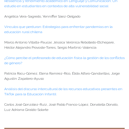
Resiliencia y rendimiento académico en Lenguaje y Comunicación: Un
estudio en estudiantes en contextos de alta vulnerabilidad social
Angélica Vera-Sagredo, Yenniffer Sáez-Delgado
Vínculos que perduran: Estrategias para enfrentar pandemias en la
educación rural chilena
Marco Antonio Villalta-Paucar, Jéssica Verónica Rebolledo-Etchepare,
Héctor Alejandro Provoste-Torres, Sergio Martinic-Valencia
¿Cómo percibe el profesorado de educación física la gestión de los conflictos
de género?
Patricia Rocu-Gómez, Elena Ramírez-Rico, Élida Alfaro-Gandarillas, Jorge
Agustín Zapatero-Ayuso
Análisis del discurso intercultural de los recursos educativos presentes en
TikTok para la Educación Infantil
Carlos José González-Ruiz, José Pablo Franco-López, Donatella Donato,
Luz Adriana Giraldo-Solarte