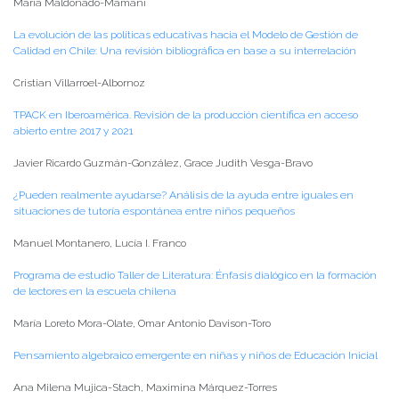
María Maldonado-Mamani
La evolución de las políticas educativas hacia el Modelo de Gestión de
Calidad en Chile: Una revisión bibliográfica en base a su interrelación
Cristian Villarroel-Albornoz
TPACK en Iberoamérica. Revisión de la producción científica en acceso
abierto entre 2017 y 2021
Javier Ricardo Guzmán-González, Grace Judith Vesga-Bravo
¿Pueden realmente ayudarse? Análisis de la ayuda entre iguales en
situaciones de tutoría espontánea entre niños pequeños
Manuel Montanero, Lucía I. Franco
Programa de estudio Taller de Literatura: Énfasis dialógico en la formación
de lectores en la escuela chilena
María Loreto Mora-Olate, Omar Antonio Davison-Toro
Pensamiento algebraico emergente en niñas y niños de Educación Inicial
Ana Milena Mujica-Stach, Maximina Márquez-Torres