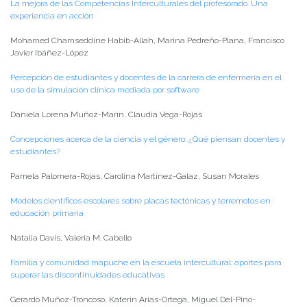
La mejora de las Competencias Interculturales del profesorado. Una
experiencia en acción
Mohamed Chamseddine Habib-Allah, Marina Pedreño-Plana, Francisco
Javier Ibáñez-López
Percepción de estudiantes y docentes de la carrera de enfermería en el
uso de la simulación clínica mediada por software
Daniela Lorena Muñoz-Marín, Claudia Vega-Rojas
Concepciones acerca de la ciencia y el género: ¿Qué piensan docentes y
estudiantes?
Pamela Palomera-Rojas, Carolina Martínez-Galaz, Susan Morales
Modelos científicos escolares sobre placas tectónicas y terremotos en
educación primaria
Natalia Davis, Valeria M. Cabello
Familia y comunidad mapuche en la escuela intercultural: aportes para
superar las discontinuidades educativas
Gerardo Muñoz-Troncoso, Katerin Arias-Ortega, Miguel Del-Pino-