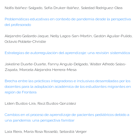
Nolfa Ibáñez-Salgado, Sofía Druker-Ibáñez, Soledad Rodríguez-Olea
Problemáticas educativas en contexto de pandemia desde la perspectiva
del profesorado
Alejandro Gallardo-Jaque, Nelly Lagos-San-Martín, Gastón Aguilar-Pulido,
Octavio Poblete-Christie
Estrategias de autorregulación del aprendizaje: una revisión sistemática
Jakeline Duarte-Duarte, Fanny Angulo-Delgado, Walter Alfredo Salas-
Zapata, Marcela Alejandra Herrera-Mesa
Brecha entre las prácticas integradoras e inclusivas desarrolladas por los
docentes para la adaptación académica de los estudiantes migrantes en
región de Frontera
Liden Bustos-Lira, Raúl Bustos-González
Cambios en el proceso de aprendizaje de pacientes pediátricos debido a
una pandemia: una perspectiva familiar
Laia Riera, María Rosa Rosselló, Sebastià Verger