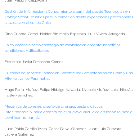
Juan Pablo Hidalgo-Ortiz
Gestión de Información y Conocimiento a partir del uso de Tecnologías en
Trabajo Social: Desafíos para la formación desde experiencias profesionales
situadas en el sur de Chile
Dina Guarda-Cerón, Helder Binimelis-Espinoza, Luis Vivero-Arriagada
La co-docencia como estrategia de colaboración docente: beneficios,
condiciones y dificultades
Francisco Javier Pericacho-Gómez
Cuestión de saberes: Formación Docente por Competencias en Chile y una
Alternativa No-Parametral
Hugo Parra-Muñoz, Felipe Hidalgo-Kawada, Marcelo Muñoz-Lara, Nicolás
Fuster-Sánchez
Mecánica de cohetes: diseño de una propuesta didáctica
inter/transdiciplinaria adscrita en el nuevo currículo de enseñanza media
científico-humanista
Juan Pablo Carrillo-Mora, Carlos Paiva-Sánchez, Juan Luis Guevara,
Javiera Gutiérrez