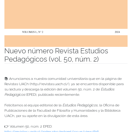
Nuevo número Revista Estudios
Pedagógicos (vol. 50, núm. 2)
Publicado el
17/01/2025
- Facultad de Filosofía y Humanidades
📚 Anunciamos a nuestra comunidad universitaria que en la página de
Revistas UACh (http://revistas.uach.cl/), ya se encuentra disponible para
su lectura y descarga la edición del volumen 50, núm. 2 de
Estudios
Pedagógicos
(EPED), publicado recientemente.
Felicitamos al equipo editorial de la
Estudios Pedagógicos
, la Oficina de
Publicaciones de la Facultad de Filosofía y Humanidades y la Biblioteca
UACh, por su aporte en la divulgación de esta área.
👉 Volumen 50, núm. 2 EPED:
http://revistas.uach.cl/index.php/estped/issue/view/616