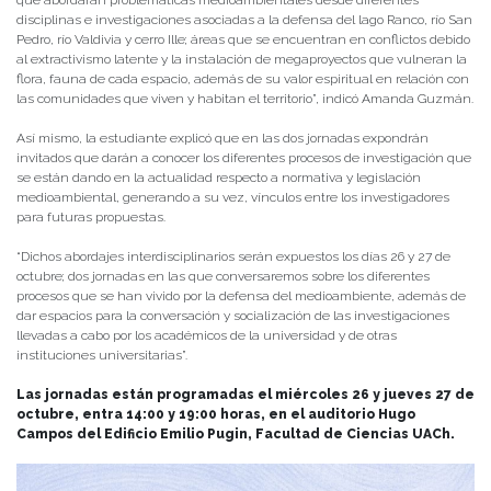
que abordarán problemáticas medioambientales desde diferentes
disciplinas e investigaciones asociadas a la defensa del lago Ranco, río San
Pedro, río Valdivia y cerro Ille; áreas que se encuentran en conflictos debido
al extractivismo latente y la instalación de megaproyectos que vulneran la
flora, fauna de cada espacio, además de su valor espiritual en relación con
las comunidades que viven y habitan el territorio”, indicó Amanda Guzmán.
Así mismo, la estudiante explicó que en las dos jornadas expondrán
invitados que darán a conocer los diferentes procesos de investigación que
se están dando en la actualidad respecto a normativa y legislación
medioambiental, generando a su vez, vínculos entre los investigadores
para futuras propuestas.
“Dichos abordajes interdisciplinarios serán expuestos los días 26 y 27 de
octubre; dos jornadas en las que conversaremos sobre los diferentes
procesos que se han vivido por la defensa del medioambiente, además de
dar espacios para la conversación y socialización de las investigaciones
llevadas a cabo por los académicos de la universidad y de otras
instituciones universitarias”.
Las jornadas están programadas el miércoles 26 y jueves 27 de
octubre, entra 14:00 y 19:00 horas, en el auditorio Hugo
Campos del Edificio Emilio Pugin, Facultad de Ciencias UACh.