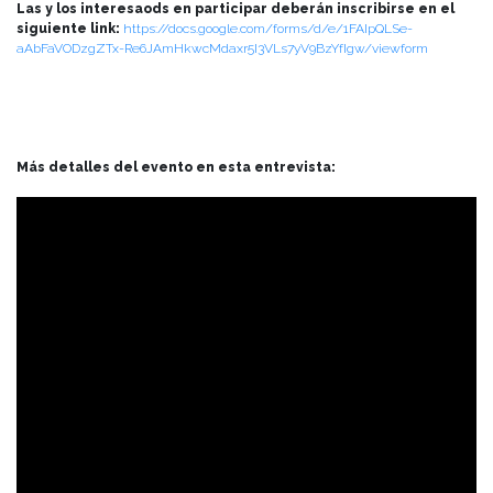
Las y los interesaods en participar deberán inscribirse en el
siguiente link:
https://docs.google.com/forms/d/e/1FAIpQLSe-
aAbFaVODzgZTx-Re6JAmHkwcMdaxr5I3VLs7yV9BzYfIgw/viewform
Más detalles del evento en esta entrevista: