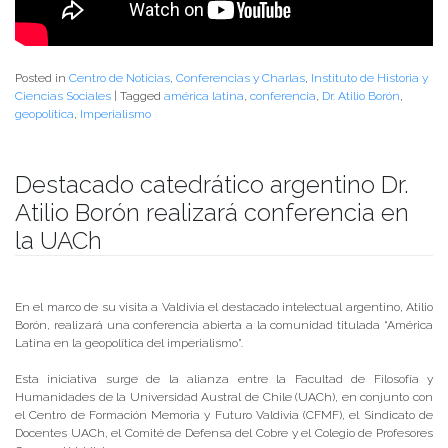
Posted in
Centro de Noticias
,
Conferencias y Charlas
,
Instituto de Historia y
Ciencias Sociales
|
Tagged
américa latina
,
conferencia
,
Dr. Atilio Borón
,
geopolítica
,
Imperialismo
Destacado catedrático argentino Dr.
Atilio Borón realizará conferencia en
la UACh
Publicado el
04/10/2019
- Facultad de Filosofía y Humanidades
En el marco de su visita a Valdivia el destacado intelectual argentino, Atilio
Borón, realizará una conferencia abierta a la comunidad titulada “América
Latina en la geopolítica del imperialismo”.
Esta iniciativa surge de la alianza entre la Facultad de Filosofía y
Humanidades de la Universidad Austral de Chile (UACh), en conjunto con
el Centro de Formación Memoria y Futuro Valdivia (CFMF), el Sindicato de
Docentes UACh, el Comité de Defensa del Cobre y el Colegio de Profesores