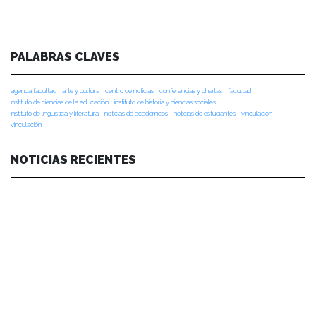
PALABRAS CLAVES
agenda facultad
arte y cultura
centro de noticias
conferencias y charlas
facultad
instituto de ciencias de la educación
instituto de historia y ciencias sociales
instituto de lingüística y literatura
noticias de académicos
noticias de estudiantes
vinculacion
vinculación
NOTICIAS RECIENTES
NOTICIAS 28/07/2026
📚 Anunciamos a nuestra comunidad universitaria que en la página de