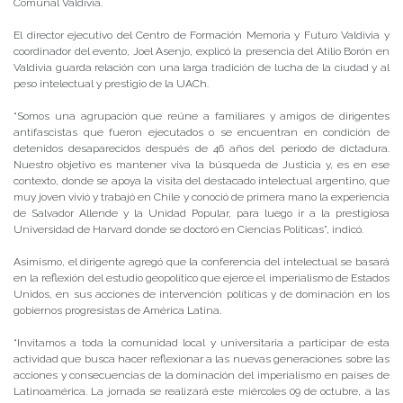
Comunal Valdivia.
El director ejecutivo del Centro de Formación Memoria y Futuro Valdivia y
coordinador del evento, Joel Asenjo, explicó la presencia del Atilio Borón en
Valdivia guarda relación con una larga tradición de lucha de la ciudad y al
peso intelectual y prestigio de la UACh.
“Somos una agrupación que reúne a familiares y amigos de dirigentes
antifascistas que fueron ejecutados o se encuentran en condición de
detenidos desaparecidos después de 46 años del periodo de dictadura.
Nuestro objetivo es mantener viva la búsqueda de Justicia y, es en ese
contexto, donde se apoya la visita del destacado intelectual argentino, que
muy joven vivió y trabajó en Chile y conoció de primera mano la experiencia
de Salvador Allende y la Unidad Popular, para luego ir a la prestigiosa
Universidad de Harvard donde se doctoró en Ciencias Políticas”, indicó.
Asimismo, el dirigente agregó que la conferencia del intelectual se basará
en la reflexión del estudio geopolítico que ejerce el imperialismo de Estados
Unidos, en sus acciones de intervención políticas y de dominación en los
gobiernos progresistas de América Latina.
“Invitamos a toda la comunidad local y universitaria a participar de esta
actividad que busca hacer reflexionar a las nuevas generaciones sobre las
acciones y consecuencias de la dominación del imperialismo en países de
Latinoamérica. La jornada se realizará este miércoles 09 de octubre, a las