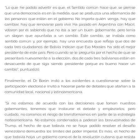
“Lo que he podido advertir es que, el Sentido común hace que se piense
que una democracia es en la medida, que se produzca una alternancia de
las personas que están en el gobierno. No importa quién venga, hay que
cambiar, hay que renovarse para vivir. Ha pasado en Argentina con Macri,
votaron por él sabiendo que no iba a ser un buen gobernante, pero tenía
un slogan que apuntaba a un cambio. Este cambio, se instala como
sentido común y, por ejemplo, hay una encuesta que refleja que dos de
cada tres ciudadanos de Bolivia indican que Evo Morales ha sido el mejor
presidente de este país. Pero cuando se le pregunta por el hecho de que se
presentará nuevamente a la elección, dos de cada tres bolivianos están en
desacuerdo de que siga siendo presidente porque es bueno hacer un
cambio”, puntualizó.
Finalmente, el Dr. Borón instó a los asistentes a cuestionarse sobre la
participación electoral e invitó a hacerse parte de debates que atañan a la
comunidad local, nacional y latinoamericana.
“Si no estamos de acuerdo con las decisiones que toman nuestros
gobernantes, tenemos que instaurar el debate y emplazarlos, pero
cuidado, no corramos el riesgo de transformarnos en parte de la estrategia
norteamericana. No estamos condenados a padecer las bravuconadas de
Trump, el hecho de que todavía no se haya podido resolver el desafío
venezolano demuestra los límites del poder imperial. Es más, el hecho de
que todavía haya un gobierno como el de la revolución cubana que resista