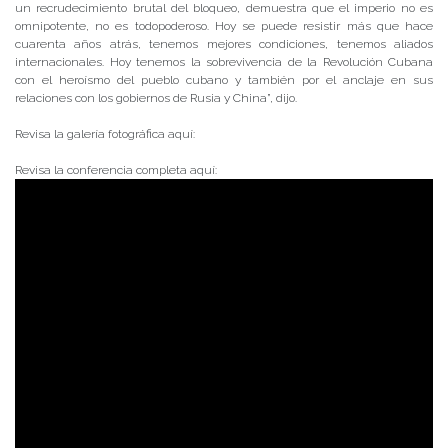
un recrudecimiento brutal del bloqueo, demuestra que el imperio no es
omnipotente, no es todopoderoso. Hoy se puede resistir más que hace
cuarenta años atrás, tenemos mejores condiciones, tenemos aliados
internacionales. Hoy tenemos la sobrevivencia de la Revolución Cubana
con el heroísmo del pueblo cubano y también por el anclaje en sus
relaciones con los gobiernos de Rusia y China”, dijo.
Revisa la galería fotográfica aquí:
Revisa la conferencia completa aquí: