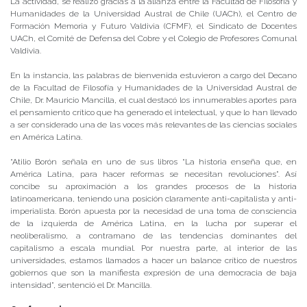
La actividad, se realizó gracias a la alianza entre la Facultad de Filosofía y
Humanidades de la Universidad Austral de Chile (UACh), el Centro de
Formación Memoria y Futuro Valdivia (CFMF), el Sindicato de Docentes
UACh, el Comité de Defensa del Cobre y el Colegio de Profesores Comunal
Valdivia.
En la instancia, las palabras de bienvenida estuvieron a cargo del Decano
de la Facultad de Filosofía y Humanidades de la Universidad Austral de
Chile, Dr. Mauricio Mancilla, el cual destacó los innumerables aportes para
el pensamiento crítico que ha generado el intelectual, y que lo han llevado
a ser considerado una de las voces más relevantes de las ciencias sociales
en América Latina.
“Atilio Borón señala en uno de sus libros “La historia enseña que, en
América Latina, para hacer reformas se necesitan revoluciones”. Así
concibe su aproximación a los grandes procesos de la historia
latinoamericana, teniendo una posición claramente anti-capitalista y anti-
imperialista. Borón apuesta por la necesidad de una toma de consciencia
de la izquierda de América Latina, en la lucha por superar el
neoliberalismo, a contramano de las tendencias dominantes del
capitalismo a escala mundial. Por nuestra parte, al interior de las
universidades, estamos llamados a hacer un balance crítico de nuestros
gobiernos que son la manifiesta expresión de una democracia de baja
intensidad”, sentenció el Dr. Mancilla.