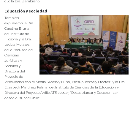
dijo la Dra. Zambrano.
Educación y sociedad
También
expusieron la Dra.
Carolina Bruna
del Instituto de
Filosofía y la Dra.
Leticia Morales
de la Facultad de
Ciencias
Jurídicas y
Sociales y
Directora del
Proyecto de
Vinculación con el Medio: “Acoso y Funa, Presupuestos y Efectos”; y la Dra.
Elizabeth Martínez Palma, del Instituto de Ciencias de la Educación y
Directora del Proyecto Anillo ATE 220025 “Despatriarcar y Descolonizar
desde el sur de Chile”.
La Dra. Martínez expuso sobre las barreras que existen en el ámbito
educativo. “Gracias a todas las colegas que están acá que de alguna forma
nos hacen pensar en los desafíos que, desde mi perspectiva que plantearé
hoy, la educación, también nos está presentando. Me parece relevante
que, en este minuto, en estos discursos que están cruzando, tenemos