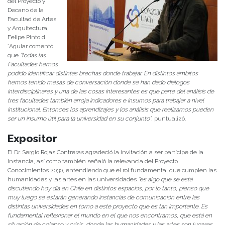
del Proyecto y
Decano de la
Facultad de Artes
y Arquitectura,
Felipe Pinto d
´Aguiar comentó
que
“todas las
Facultades hemos
podido identificar distintas brechas donde trabajar. En distintos ámbitos
hemos tenido mesas de conversación donde se han dado diálogos
interdisciplinares y una de las cosas interesantes es que parte del análisis de
tres facultades también arroja indicadores e insumos para trabajar a nivel
institucional. Entonces los aprendizajes y los análisis que realizamos pueden
ser un insumo útil para la universidad en su conjunto”
, puntualizó.
Expositor
El Dr. Sergio Rojas Contreras agradeció la invitación a ser partícipe de la
instancia, así como también señaló la relevancia del Proyecto
Conocimientos 2030, entendiendo que el rol fundamental que cumplen las
humanidades y las artes en las universidades
“es algo que se está
discutiendo hoy día en Chile en distintos espacios, por lo tanto, pienso que
muy luego se estarán generando instancias de comunicación entre las
distintas universidades en torno a este proyecto que es tan importante. Es
fundamental reflexionar el mundo en el que nos encontramos, que está en
situación de colapso y crisis, donde las humanidades y las artes son lugares