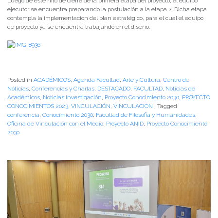
Luego de este hito de cierre de la primera etapa del proyecto, el equipo
ejecutor se encuentra preparando la postulación a la etapa 2. Dicha etapa
contempla la implementación del plan estratégico, para el cual el equipo
de proyecto ya se encuentra trabajando en el diseño.
Posted in
ACADÉMICOS
,
Agenda Facultad
,
Arte y Cultura
,
Centro de
Noticias
,
Conferencias y Charlas
,
DESTACADO
,
FACULTAD
,
Noticias de
Académicos
,
Noticias Investigación
,
Proyecto Conocimiento 2030
,
PROYECTO
CONOCIMIENTOS 2023
,
VINCULACIÓN
,
VINCULACION
|
Tagged
conferencia
,
Conocimiento 2030
,
Facultad de Filosofia y Humanidades
,
Oficina de Vinculación con el Medio
,
Proyecto ANID
,
Proyecto Conocimiento
2030