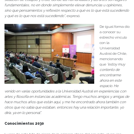
fundamentales, no en donde simplemente elevar denuncias u opiniones,
sino que pensamientos y reflexión respecto a qué es lo que está sucediendo
y qué es lo que nos está sucediendo”
, expresó.
De igual forma dio
a conocer su
estrecho vínculo
con la
Universidad
Austral de Chile,
mencionando
que
“estoy muy
contento de
encontrarme
ahora en este
espacio. He
venido en varias oportunidades a la Universidad Austral en experiencias con
artes y filosofía en instancias académicas. Tengo muchos amigos y amigas de
hace muchos años que están aquí, y me he encontrado ahora también con
otros que no sabía que estaban, entonces hay una relación importante, yo
diría, ya en lo personal”.
Conocimientos 2030