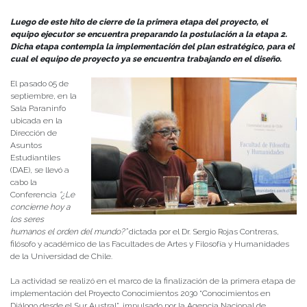
Luego de este hito de cierre de la primera etapa del proyecto, el
equipo ejecutor se encuentra preparando la postulación a la etapa 2.
Dicha etapa contempla la implementación del plan estratégico, para el
cual el equipo de proyecto ya se encuentra trabajando en el diseño.
El pasado 05 de
septiembre, en la
Sala Paraninfo
ubicada en la
Dirección de
Asuntos
Estudiantiles
(DAE), se llevó a
cabo la
Conferencia
“
¿Le
concierne hoy a
los seres
humanos el orden del mundo?”
dictada por el Dr. Sergio Rojas Contreras,
filósofo y académico de las Facultades de Artes y Filosofía y Humanidades
de la Universidad de Chile.
La actividad se realizó en el marco de la finalización de la primera etapa de
implementación del Proyecto Conocimientos 2030 “Conocimientos en
Diálogo desde el Sur Austral”, impulsado por la Agencia Nacional de