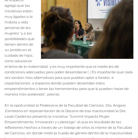
agregó que las
iniciativas están
muy ligadas a la
historia y vida
personal de las
mujeres “y a las
posibilidades que
tienen dentro de
su ámbito en el
cuidado de hijos,
cómo solucionar
el tema de la maternidad, y es muy importante que el medio les dé
condiciones adecuadas para poder desarrollarse (…) Es importante que cada
vez existan más alternativas para que puedan optar a fondos, a
capacitaciones, a espacios donde puedan desarrollar estos
emprendimientos y tener las herramientas para que lo puedan hacer de
manera más acelerada”, precisó.
En la oportunidad la Prodecana de la Facultad de Ciencias, Dra. Angara
Zambrano en representación de la Decana de esa macrounidad la Dra.
Leyla Cárdenas presentó la iniciativa “Summit Impacta Mujer:
Emprendimiento, Innovación y Liderazgo”, el que es resultado de las
reflexiones hechas a través de un trabajo de años al interior de la Facultad
de Ciencias, en donde midió la huella de género dentro de la macrounidad