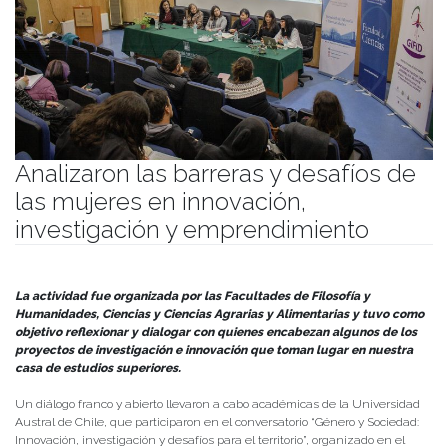
Analizaron las barreras y desafíos de
las mujeres en innovación,
investigación y emprendimiento
Publicado el
26/03/2024
- Facultad de Filosofía y Humanidades
La actividad fue organizada por las Facultades de Filosofía y
Humanidades, Ciencias y Ciencias Agrarias y Alimentarias y tuvo como
objetivo reflexionar y dialogar con quienes encabezan algunos de los
proyectos de investigación e innovación que toman lugar en nuestra
casa de estudios superiores.
Un diálogo franco y abierto llevaron a cabo académicas de la Universidad
Austral de Chile, que participaron en el conversatorio “Género y Sociedad:
Innovación, investigación y desafíos para el territorio”, organizado en el