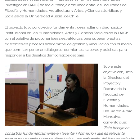
Investigación (ANID) desde el trabajo articulado entre las Facultades de
Filosofía y Humanidades; Arquitectura y Artes; y Ciencias Jurídicas y
Sociales de la Universidad Austral de Chile.
El proyecto tuvo por objetivo fundamental, desarrollar un diagnóstico
institucional en las Humanidades, Artes y Ciencias Sociales de la UACh,
con el objetivo de proponer ideas estratégicas para superar brechas
existentes en procesos académicos, de gestión y vinculación con el medio,
que permitan poner en diálogo conocimientos, saberes y prácticas para
responder a los desafíos democráticos del país.
Sobre este
objetivo conjunto,
la Directora del
Proyecto y
Decana de la
Facultad de
Filosofía y
Humanidades,
Dra. Karen Alfaro
Monsalve,
comentó que:
“Este trabajo ha
consistido fundamentalmente en levantar información que es relevante