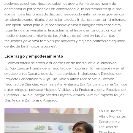
acciones colectivas. Nosotros sabemos que la forma de avanzar y de
desmontar el patriarcado es en colectividad, que las formas en que nos
acercamos a las formas de discusiones del colonialismo tiene que ver con
un ejercicio comunitario, y por lo tanto estas instancias son, en sí mismas,
una oportunidad para que podamos avanzar e imaginarnos desde otro
lugar la vida universitaria, la academia, el trabajo en vinculación con el
medio, el posicionamiento de las oficinas de género en las distintas
facultades y avanzar también por mayores y mejores políticas de equidad
dentro de los ámbitos laborales”.
Liderazgo y empoderamiento
El conversatorio se efectuó el viernes 22 de marzo, en el auditorio del
Edificio Eleazar Huerta de la Facultad de Filosofía y Humanidades y en él
expusieron la Decana de esta macrounidad, historiadora y Directora del
Proyecto Conocimiento 2030, Dra. Karen Alfaro Monsalve; la Decana
Facultad de Ciencias Agrarias y Alimentarias, Dra. Carolina Lizana Campos,
quien dirige el proyecto Mujeres Visibles; y la Prodecana de la Facultad de
Ciencias UACh e integrante del Proyecto Viraliza Summit Impacta Mujer,
Dra. Angara Zambrano Alvarado.
La Dra. Karen
Alfaro Monsalve,
Decana de la
Facultad de
Filosofía y