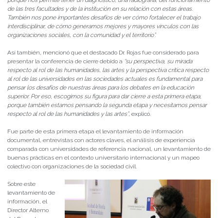
porque nos permite tener un diagnóstico, una radiografía, del funcionamiento
de las tres facultades y de la institución en su relación con estas áreas.
También nos pone importantes desafíos de ver cómo fortalecer el trabajo
interdisciplinar, de cómo generamos mejores y mayores vínculos con las
organizaciones sociales, con la comunidad y el territorio”.
Así también, mencionó que el destacado Dr. Rojas fue considerado para
presentar la conferencia de cierre debido a
“su perspectiva, su mirada
respecto al rol de las humanidades, las artes y la perspectiva crítica respecto
al rol de las universidades en las sociedades actuales es fundamental para
pensar los desafíos de nuestras áreas para los debates en la educación
superior. Por eso, escogimos su figura para dar cierre a esta primera etapa,
porque también estamos pensando la segunda etapa y necesitamos pensar
respecto al rol de las humanidades y las artes”
, explicó.
Fue parte de esta primera etapa el levantamiento de información
documental, entrevistas con actores claves, el análisis de experiencia
comparada con universidades de referencia nacional, un levantamiento de
buenas prácticas en el contexto universitario internacional y un mapeo
colectivo con organizaciones de la sociedad civil.
Sobre este
levantamiento de
información, el
Director Alterno