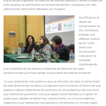
lo que ayudó a generar un manual de buenas prácticas y ahora a través de
este proyecto se promoverán los emprendimientos y empresas con alto
potencial de crecimiento lideradas por mujeres.
Ya al finalizar la
sesión de
conversación, la
Dra. Zambrano
entregó una
reflexión acerca
de los “roles”
como una
construcción
cultural en la
sociedad,
manifestando
que la libertad de las personas depende de liberarse de estas
condicionantes que hace perder buena parte del talento existente.
“Lo que realmente uno quiere es que se eliminen los roles, la eliminación
de roles finalmente nos lleva a la libertad como humanos. El hecho de que
podamos ejercer libremente las acciones sin encasillarnos creo que es lo
que realmente queremos, más que pelear entre hombres y mujeres. Yo
quiero que ustedes se lleven eso, seamos libres, no nos encasillemos,
hagamos lo que realmente nos apasiona y tendremos un mundo mejor”,