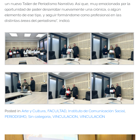
un nuevo Taller de Periodismo Narrativo. Así que, muy emocionada por la
oportunidad de poder desarrollar nuevamente una crónica, o algún
elemento de ese tipo, y seguir formándome como profesional en las
distintas áreas del periodismo”, indicó.
Posted in
Arte y Cultura
,
FACULTAD
,
Instituto de Comunicación Social
,
PERIODISMO
,
Sin categoría
,
VINCULACION
,
VINCULACIÓN